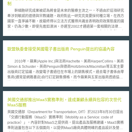
Stephan L. Thaler。Stephan L. Thaler表示，DABUS是一個神經網路系統
制
且「有創意的機器」。美國專利與商標局表示，綜觀美國專利法的用詞
幹細胞研究成果被認為將會是未來的醫療主流之一，不過由於這項研究
（如：Whoever）及立法脈絡，均可得知發明人指的是自然人。具體而言，
牽涉到敏感的道德與宗教議題，政府對此一研究究竟要採何種立場，在西方
發明人必須是貢獻發明概念（Conception）的人，專利審查程序手冊
國家一直爭論不斷，故最終得以立法方式獲得共識並表明政府政策態度的國
（MPEP）定義「發明概念」是一個將發明人「創造行為之心智的完整呈
家，仍為少數。即使先進如澳洲，亦遲至2002才通過第一套相關的法律－
現」（the complete performance of the mental part of the inventive
禁止人類複製法（The Prohibition of Human Cloning Act）與人類胚胎研究
act），僅有自然人具有「心智」（Mental/ Mind），因此發明人僅限於自然
法（Research Involving Human Embryos Act）。 人類胚胎研究法建
人。本審查意見又援引Beech Aircraft Corp. v. EDO Corp.判決，指出「發明
立了一套核准體系，對使用人工生殖技術之剩餘胚進行研究者，由國家健康
人僅限於自然人」。所以，將專利申請基本資料表的姓名欄位填上
及醫學研究委員會下之胚胎研究核准委員會（The Embryo Research
歐盟執委會接受英國電子書出版商 Penguin提出的協議內容
「DABUS（由人工智慧自行產生的發明）」並不符合美國專利法第115條
Licensing Committee of the National Health and Medical Research
（35 U.S. Code § 115）。 本案於2019年7月29日提出，隨即於2019
Council）核發許可；該法雖允許使用人工授精的剩餘胚進行幹細胞研究，
年8月8日被美國專利與商標局以「申請文件欠缺，不符合發明人與其繼受人
2010年，蘋果(Apple Inc.)與法商Hachette、美商HarperCollins、美商
但並未特別就治療性複製部分予以規範。澳洲政府目前是以行政命令的方
之規範」（35 U.S. Code § 115和37 CFR 1.64）拒絕受理。幾番修正往返
Simon & Schuster、英商Penguin與德商Holtzbrinck/Macmillan等五家主要
式，禁止醫療性複製的研究，此一禁令於2005年4月再度被延長5年。
後，美國專利與商標局於2019年12月17日仍以「申請文件欠缺」不予受
出版商訂定協議，改變電子書過往在市場上的銷售模式。過去電子書係由零
澳洲眾議院（The House of Representatives）最近以82比62的投票比，表
理，Stephan L. Thaler續行申復。美國專利與商標局於2020年4月27日做出
售商(通常是網路書店)自行訂定銷售價格，而今蘋果與五家出版商透過協
決通過「人類生殖性複製禁止與人類胚胎研究管理修正案」（Prohibition of
本意見書。同一由DABUS創造的發明，但由Ryan Abbott作為申請人的案
議，改由出版商決定電子書在網路書店的銷售價。 歐盟執委會於2011
Human Cloning for Reproduction and the Regulation of Human Embryo
件，已被歐洲專利局和英國智慧財產局於2019年12月以雷同的理由拒絕。
年3月對此展開反競爭(anti-competition)調查，認為這五家書商聯合蘋果公
Research Amendment Bill 2006），廢止先前的禁令，開放基於醫療目的
目前美國專利與商標局、歐洲專利局、英國智慧財產局面對人工智慧為發明
司限制零售書商定價的行為有違反競爭法之虞。根據歐盟運作條約(Treaty
得製造胚胎進行幹細胞研究，同時明訂所製造的胚胎不得殖入於子宮內，並
人之專利申請，立場都是發明人僅限自然人。
on the Functioning of the European Union, TFEU))第101條規定，事業間
英國交通部推出MaaS實務準則，達成兼顧永續與包容的次世代
應在十四天內銷毀，違反本法規定者，最高可處以十五年之有期徒刑。根據
協議與一致性行為足以影響歐體會員國間交易，且以妨礙、限制或扭曲歐體
MaaS服務
規劃，本法將在相關主管機關制訂完成有關卵子捐贈及研究許可申請之相關
共同市場競爭為效果或目的者，與共同市場不相容，應予禁止。 2012
作業細節規定後之六個月實施。
英國交通部（Department for Transportation, DfT）於2023年8月30日提出
年9月，除Penguin外，其中四家出版商皆提出和解方案，承諾將終止與蘋
「交通行動服務（MaaS）實務準則（Mobility as a Service: code of
果簽訂的代理協議，不再干涉電子書零售商調整電子書零售價格，此外，並
practice）」，內容針對MaaS之提供商，提出產品及服務建議。MaaS實務
同意未來五年內排除「最惠國(Most-Favoured-Nation, MFN)」條款的適
準則涵蓋包含以下五個面向，以提供MaaS廠商具體明確的產品設計及營運
用，該條款規定出版商與其他電子書銷售商如亞馬遜的訂價不得低於與蘋果