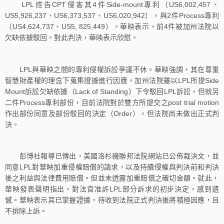
LPL控告CPT侵害其4件Side-mount專利（US6,002,457、
US5,926,237、US6,373,537、US6,020,942），與2件Process專利
（US4,624,737、US5, 825,449）。華映表示，前4件被加州法院以
欠缺依據駁回。對此判決，華映表示欣慰。
LPL與華映之間的專利侵權訴訟爭議不休。華映強調，其在尊重
智慧財產權的理念下蒐集證據進行因應，加州法院雖以LPL所提Side
Mount訴訟欠缺依據（Lack of Standing）下令駁回LPL訴訟，但就另
二件Process專利部份，目前法院對於雙方所提交之post trial motion
作出部份同意及部份駁回的決定（Order），但法院尚未做出正式判
決。
彭博社報導已傳出，美國洛杉磯聯邦法院網站已公佈裁決文，並
同意LPL對華映加重侵權賠償的請求，以及持續侵權與判決前和判決
後之利益與法律費用賠償。但並未透露加重賠償之確切金額。就此，
華映發表聲明指出，對法官准許LPL部分訴求的初步決定，感到遺
憾。華映表示其已掌握證據，待收到法院正式判決後將積極因應，且
不排除上訴。