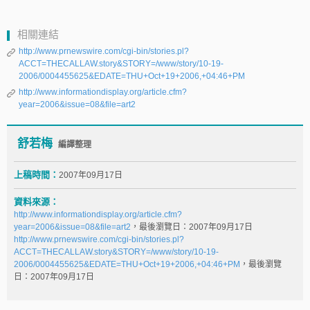
相關連結
http://www.prnewswire.com/cgi-bin/stories.pl?
ACCT=THECALLAW.story&STORY=/www/story/10-19-
2006/0004455625&EDATE=THU+Oct+19+2006,+04:46+PM
http://www.informationdisplay.org/article.cfm?
year=2006&issue=08&file=art2
舒若梅
編譯整理
上稿時間：
2007年09月17日
資料來源：
http://www.informationdisplay.org/article.cfm?
year=2006&issue=08&file=art2
，最後瀏覽日：2007年09月17日
http://www.prnewswire.com/cgi-bin/stories.pl?
ACCT=THECALLAW.story&STORY=/www/story/10-19-
2006/0004455625&EDATE=THU+Oct+19+2006,+04:46+PM
，最後瀏覽
日：2007年09月17日