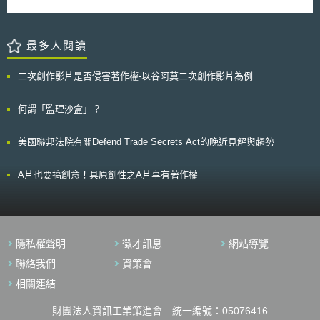
建議： 1. 交通包容性與近用性（accessibility），例如應盡力避免產品之AI
的訂價。排除最惠國條款的適用意味著，未來出版商和零售商協議的電子書
演算法產生偏見、確保AI學習資料無偏差；產品介面應提供視覺、聽覺輔助
價格將能低於蘋果訂價。 英商Penguin日前與歐盟執委會達成協議，決
功能；針對身障民眾應提供適當之交通路線建議，以及應提供偏鄉、無網路
定終止與蘋果公司關於電子書定價的契約，其承諾條件如下： 一、Penguin
區域非線上（offline）服務管道； 2. 低碳運輸之推廣，如納入更多步行、單
最多人閱讀
公司將終止和零售書商間的代理契約。 二、未來兩年內零售書商可自訂電
車等環保交通選項； 3. 友善之多元支付方式，如現金、數位支付、定期套
子書價格與折扣，包含Penguin公司出版的書籍。 三、Penguin公司和零售
票，並整合火車、地鐵、客運、公車之支付系統； 4. 資料分享與資料安全
書商的契約也將適用禁止價格最惠國條款，期限5年。 歐盟執委會接受
二次創作影片是否侵害著作權-以谷阿莫二次創作影片為例
並重，保障使用者隱私，如採用公認之資料安全標準以及與同業簽訂資料共
Penguin公司所提出之承諾，並認為此舉將有助於恢復市場的有利競爭環
享契約； 5. 重視消費者權益保障，鼓勵平台間公平競爭，如釐清各參與者
境。本案終能落幕。
間之責任，避免消費者投訴無門，以及提供線上及非線上聯絡窗口，及時處
何謂「監理沙盒」？
理消費者需求等。
美國聯邦法院有關Defend Trade Secrets Act的晚近見解與趨勢
A片也要搞創意！具原創性之A片享有著作權
隱私權聲明
徵才訊息
網站導覽
聯絡我們
資策會
相關連結
財團法人資訊工業策進會 統一編號：05076416