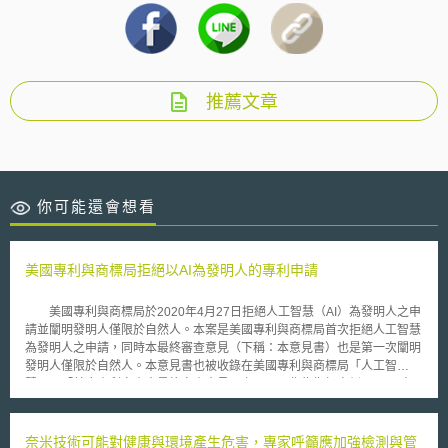
推薦文章
你可能還會想看
美國專利與商標局拒絕以AI為發明人的專利申請
美國專利與商標局於2020年4月27日拒絕人工智慧（AI）為發明人之申
請並闡明發明人僅限於自然人。本案是美國專利與商標局首次拒絕人工智慧
為發明人之申請，同時本最終審查意見（下稱：本意見書）也是第一次闡明
發明人僅限於自然人。本意見書也被收錄在美國專利與商標局「人工智
慧」、「首席專利審查官最終審查意見」之頁面，作為指標案例。 本
意見書是在回應2020年1月20日專利申請申復案（Petition）之審查意見。
回顧本專利申請案之基本資料表，發明人名字為「DABUS」、姓氏部分僅
以括號註明「由人工智慧自行產生的發明」。本案法定代理人及申請人均為
奈米技術可能對健康與環境產生危害，專家呼籲應加強檢測與管