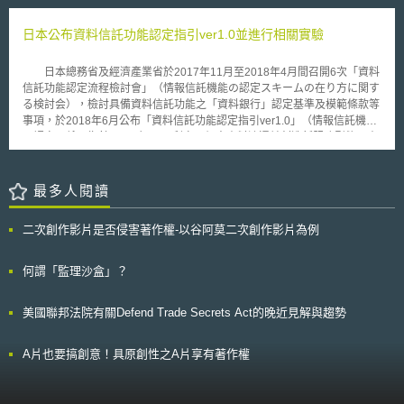
及繪圖卡用記憶體GDDR3等，但目前為止雙方還沒有達成相互授權協議，
法國政府對於零售價格之法律規定十分嚴格，尤其對於書籍的零售。在
自然也沒有權利金支付問題，由於南亞科目前還沒收到起訴書，不知道
法國，商家利用「價格犧牲」(Loss-Leaders)的促銷方式或其他低於產品價
日本公布資料信託功能認定指引ver1.0並進行相關實驗
Rambus提出的控訴內容為何，因此一切有待再進一步了解後再行說明。除
格的方式吸引顧客係為違法之行為；因此該國法律規定，關於書籍的零售商
了此次的Rambus控告南亞科侵權，去年日本半導體大廠瑞薩科技
依法必須不得以低於出版商建議售價百分之五的價格出售書籍。
（Renesas）也三度對南亞科技提出侵權控告，瑞薩除了指出南亞科技侵犯
日本總務省及經濟產業省於2017年11月至2018年4月間召開6次「資料
Amazon.com所提供之折扣已經超過法國法律所規定之上限，故法國書商聯
其記憶體製程、設計、封裝等專利權外，去年十月底還向東京地方法院提出
信託功能認定流程檢討會」（情報信託機能の認定スキームの在り方に関す
盟為保障其會員之權益，特別對該網站提出訴訟，以保護獨立小型書店之營
申請，將對南亞科技日本子公司進口、銷售DRAM行為進行假處份
る検討会），檢討具備資料信託功能之「資料銀行」認定基準及模範條款等
運。Amazon.com尚未對上開判決發表正式的官方意見。
（Preliminary Injunction）。 對於國際大廠不斷針對南亞科提出侵權告
事項，於2018年6月公布「資料信託功能認定指引ver1.0」（情報信託機能
訴，南亞科技表示，與瑞薩在日本、美國的專利權官司，至今還在上訴審理
の認定に係る指針ver1.0），以利實現個人資料流通並創造新服務型態。資
階段，南亞科已經提出資料證明，至於Rambus此次提出的侵權告訴，現在
料銀行係指基於與個人間資料利用契約，透過PDS(personal data store)等
還在了解中，但南亞科的立場，會尊重每家半導體廠的專利權，不會有任何
系統管理個人資料，根據個人指示或預先設定的條件，於判斷妥當性後向第
侵權的行為。
三方提供資料之行業。目前指引內容包括︰（1）資料信託機能認定基準︰
最多人閱讀
具體內容包括業者適格性、資訊安全原則、資訊安全具體基準、治理體制、
業務內容等；（2）模範條款記載事項︰針對個人與資料銀行、資料銀行與
二次創作影片是否侵害著作權-以谷阿莫二次創作影片為例
資料提供者、資料銀行與接受資料提供者間關係，列出具體應記載事項；
（3）資料信託機能認定流程。 作為日本總務省「資料信託功能運用推
動計畫」（情報信託機能活用促進事業）一環，日立製作所、東京海上日動
何謂「監理沙盒」？
火災保險、日本郵局等於2018年9月10日發表將根據「資料信託功能認定指
引ver1.0」，進行「資料銀行」個資管理、提供及運用等實驗，參與者分別
美國聯邦法院有關Defend Trade Secrets Act的晚近見解與趨勢
扮演資料提供者、資料銀行和資料利用者三種角色，未來將會參考實驗結
果，提出認定基準改善建議。
A片也要搞創意！具原創性之A片享有著作權