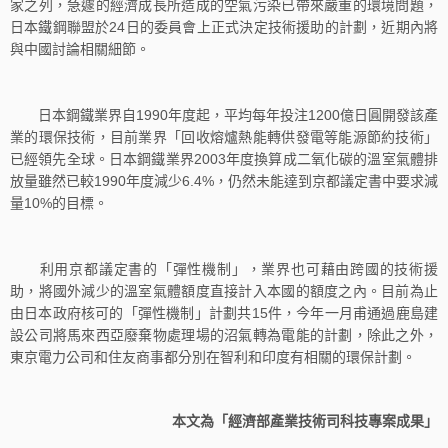
家之列，急遽的經濟成長所造成的空氣污染已帶來嚴重的環境問題，
日本鐵鋼聯盟於24日的委員會上正式決定技術援助的計劃，近期內將
與中國討論相關細節。
日本鋼鐵業界自1990年度起，平均每年投注1200億日圓開發該產
業的環保技術，目前業界「回收熔爐熱能轉供發電等能源節約技術」
已經領先全球。日本鋼鐵業界2003年度換算成二氧化碳的溫室氣體排
放量雖然已較1990年度減少6.4%，仍然未能達到京都議定書中要求減
量10%的目標。
利用京都議定書的「彈性機制」，業界也可藉由跨國的技術援
助，將國外減少的溫室氣體額度直接計入本國的額度之內。目前為止
由日本政府核可的「彈性機制」計劃共15件，今年一月甫通過鹿島建
設公司將馬來西亞廢棄物處理場的沼氣轉為電能的計劃，除此之外，
東京電力公司和住友商事都分別在智利和印度有相關的環保計劃。
本文為「經濟部產業技術司科技專案成果」