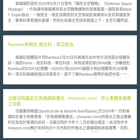
美國國防部於2020年6月17日發布「國防太空戰略」（Defense Space
Strategy），作為確保美國維持其太空戰略優勢的發展藍圖。國防部長Mark
T. Esper指出，一個安全、穩定且開放的太空領域是美國用以支持其國家安
全、繁榮科學發展的基礎，然而在各國太空技術競逐之下，太空已儼然成為
新的作戰領域（warfighting domain），對此美國應針對政策、策略、任
務、投資、能力與專業等面向實施全面性的改革，「國防太空戰略」擘劃出
美國如何在接下來的10年內達成其確保美國太空戰略優勢的目標。
「國防太空戰略」提出三大目標：首先，國防部將支持並捍衛美國在太空中
Rambus再興訟 南亞科、華亞挨告
的軍事行動自由（freedom of operations），並遏止任何具有敵對意圖的使
用以維持美國的太空優勢；其次，美國太空軍（U.S. Space Force）將運用
美國記憶體設計司Rambus1月25日向美國北加州地方法院提出侵權告
其先進的國防太空技術優勢以協助美國及其盟友的太空軍事行動，並支持民
訴，指控Hynix、南亞科技、華亞科技、英飛凌等四家DRAM廠，涉嫌侵犯
間與商用太空技術產業發展；最後，美國將與盟友共同維持太空領域的穩
Rambus的DDR2記憶體、GDDR2及GDDR3繪圖卡用記憶體等共18項專
定，防止任何侵略性的太空活動、建構國際公認的太空行為準則，並支持美
利。南亞科副總經理白培霖表示，還不了解Rambus實際的指控內容，一切
國在太空交通與長期外太空活動的領導地位。 為了達成上述三大目
仍在了解中。 Rambus三年前推出RDRAM並獲得英特爾支持成為次世
標，「國防太空戰略」提出四個優先行動方向，分別為：（1）藉由太空軍
代主流產品，但因當時DRAM廠基於成本考量，決定支持DDR規格，所以
的組織改造整合資源，以應對敵對勢力的太空軍事行動並建立全面性的太空
Rambus後來不得不被迫退出標準型DRAM市場。然因Rambus擁有多項記
軍事優勢。（2）提升作戰層次，整合太空軍事力量包含任務、情報、技能
憶體專利，目前主要產品獲得新力PS遊戲機採用，所以大部份營收來源均
法國法院裁定亞馬遜網路書店（Amazom.com）停止書籍免運費
與人員於國家與國際聯合軍事行動當中。（3）提升國際對於太空潛在威脅
來自於權利金收入，去年Rambus營收約1億4500萬美元，其中的1億2000
之活動
的重視，推動國際太空行為準則以打造太空戰略環境。（4）透過情報共
萬美元就是權利金收入。 由於Rambus前年就宣佈研發出DDR2產品，
享、研發與採購（research, development, and acquisition, RD&A）與盟
法國書商聯盟(Syndicat de la librairie franÃ§aise),於2004年一月對美
隨著今年英特爾力推新款支援DDR2晶片組，全球DRAM廠均投入DDR2生
友、合作夥伴、產業及其他政府部門合作，提出對於國家太空政策與國際太
國知名電子商務業者-「亞馬遜網路書店」(Amazon.com)所提出之違法書籍
產，因此Rambus再度興訟，控告Hynix、南亞科技、華亞科技、英飛凌等
空行為準則的建議。
折扣及低於售價的訴訟，法國法院於今年十二月初做出裁定。該法院命令
四家DRAM廠，侵犯其 DDR2及GDDR2、GDDR3等記憶體共18項專利。
Amazon.com應於收到判決十天內對於所售出之書籍開始收取運費，否則必
對於被Rambus控告一事，南亞科技及華亞科技提出說明。白培霖說，
須受到每天一千歐元的罰款至該公司停止該不收取運費之行為止。同時該判
南亞科及Rambus一直就二家製程技術洽談相互授權事宜，內容包括DDR2
決亦命令，Amazon.com應支付給原告書商聯盟十萬歐元的損害賠償金。