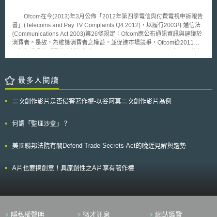
責任求償權行使、明確刑事責任之因果關係、並實現車輛安全性確保、避免
所有人過度負擔等，車輛行駛紀錄器之裝置義務化、事故原因究明機制等，
Ofcom在今(2013)年3月公佈「2012年第四季電信與付費電視申訴報告
關係機關應合作為制度檢討。 本大綱最後並提出，在自動駕駛技術快
書」(Telecoms and Pay TV Complaints Q4 2012)，以履行2003年通信法
速發展下，就其發展實際狀況應為持續半年1次召開會議檢討檢討。
(Communications Act 2003)第26條規定：Ofcom應公布通訊資訊與建議於
消費者。是故，為維護消費者之權益，並促進市場競爭，Ofcom從2011年4
月起每季公佈「電信申訴報告書」 (Telecoms Complaints)；同年10月修訂
為「電信與付費電視申訴報告書」(Telecoms and Pay Tv Complaints)。這
份報告書不僅協助消費者選擇較好供應商，更意在促進業者服務品質，而從
幾次報告書中顯示，業者們被投訴量確實持續下降，可見效果斐然。
最多人閱讀
Ofcom選擇市占率超過4%、且每月被投訴超過30次的市話、固網寬頻、行
動通信服務(月租)，與付費電視為調查對象，以維護統計信度。當消費者申
二次創作影片是否侵害著作權-以谷阿莫二次創作影片為例
訴具有綑綁式服務(bundled services)業者，則視其申訴是否涵蓋多種服
務，以Sky同時具有電話、網路服務為例，當民眾申訴廣告不實後，則此申
訴僅被記錄於網路服務。由於，民眾申訴範圍相當廣泛而難以統整，Ofcom
何謂「監理沙盒」？
僅向外界公布業者被投訴的次數，且有下述研究限制： 1.Ofcom僅蒐集本身
受理的申訴數據，而其他組織、供應商所受理的，一概不納入報告書。
美國聯邦法院有關Defend Trade Secrets Act的晚近見解與趨勢
2.Ofcom雖力求數據的合理性，但不會檢驗消費者投訴的真實性。 3.當
Ofcom倡導某些政策時(例如打及廣告不實)，可能會導致某些業者申訴量提
高。 在這次報告中，各領域被投訴最多的業者如下：Talk Talk於市話服
A片也要搞創意！具原創性之A片享有著作權
務被投訴最多，被投訴的理由多數為服務缺失與相關服務爭議。Orange則
在固網寬頻、行動通信服務(月租)受到最多申訴，其原因是Orange採取民眾
購買寬頻服務後，方得再取得免費網路，以取代原本免費網路的提供。在付
費電視上，則是BT Vision受到最多申訴，而內容多為提供服務與處理申訴
之缺失。Ofcom期以公佈這些資訊，讓消費者得於每個領域選擇最好的供應
隱私權聲明
徵才訊息
網站導覽
商。