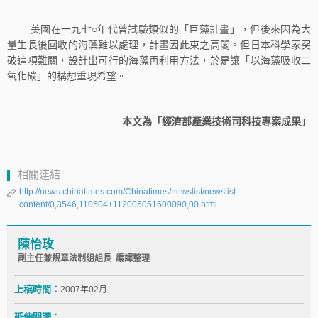
美國在一九七○年代曾試驗類似的「巨藻計畫」，但後來因為大
量生長後回收的海藻難以處理，計畫因此束之高閣。但日本科學家突
破這項難關，設計出可行的海藻再利用方法，於是讓「以海藻吸收二
氧化碳」的構想重現希望。
本文為「經濟部產業技術司科技專案成果」
相關連結
http://news.chinatimes.com/Chinatimes/newslist/newslist-
content/0,3546,110504+112005051600090,00.html
陳怡玫
副主任兼規章法制組組長 編譯整理
上稿時間：
2007年02月
延伸閱讀：