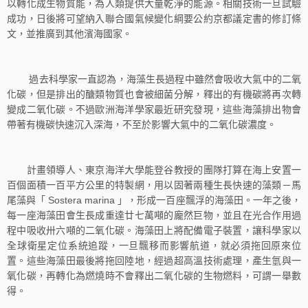
以轉化成生物質能，為人類提供大量乾淨的能源。相關技術一旦試驗
成功，日後將可望納入聯合國氣候變化綱要公約京都議定書的修訂條
文，並推廣到其他濱海國家。
過去科學家一直認為，海藻生長過程中雖然會吸收大氣中的二氧
化碳，但是排出的醣類物質也會被細菌分解，釋出的有機碳將再次轉
變成二氧化碳。不過歐洲海洋學家最近研究發現，這些海藻排出物會
帶著有機碳快速沉入深海，不至於影響大氣中的二氧化碳濃度。
計畫領導人、東京海洋大學能登谷教授的團隊打算在海上安置一
百個面積一百平方公里的特製網，用以固著兩種生長快速的藻類－馬
尾藻與「 Sostera marina 」，形成一百座飄浮的海藻田。一年之後，
每一座海藻田會生長成重達廿七萬噸的龐然巨物，並且在光合作用過
程中吸收卅六噸的二氧化碳。海藻田上將配備電子裝置，讓科學家以
全球衛星定位系統追蹤，一旦飄移而影響航道，就必須拖回原來位
置。這些海藻田最後將拖回陸地，經過超高溫技術處理，產生氫與一
氧化碳，再轉化為燃燒時不會釋出二氧化碳的生物燃料，可謂一舉數
得。