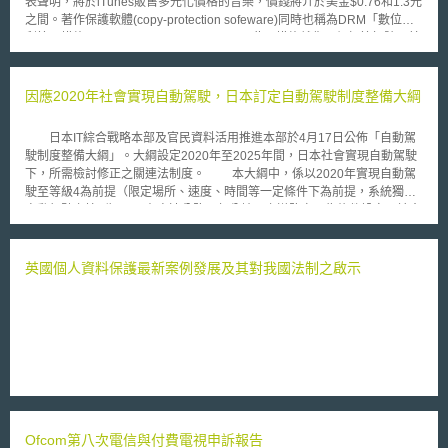
表聲明，將於iTunes販售多元化價格的音樂，價錢將介於美金$0.76和1.3元
之間。著作保護軟體(copy-protection sofeware)同時也稱為DRM「數位權
利管理措施」(digital right management)，此項措施就像一個標籤記號，其
設計是為了預防人們非法下載音樂，並且同時避免他們複製音樂於其他的電
子裝置，而導致降低銷售量。 iTunes將移除八百萬首歌曲的數位權利
管理措施。蘋果電腦的執行長Steve Jobs早在2007年2月公開呼籲知名唱片
因應2020年社會實現自動駕駛，日本訂定自動駕駛制度整備大綱
公司放棄數位權利管理措施，但唱片公司藉此希望iTutes改變以一首歌曲固
定價格美金$0.99元的規定，用以多元化的價格販賣歌曲作為交換的條件。
日本IT綜合戰略本部及官民資料活用推進本部於4月17日公佈「自動駕
另外，iTunes提供消費者一個簡單的方式，只要在每首音樂多付美金$0.3
駛制度整備大綱」。大綱設定2020年至2025年間，日本社會實現自動駕駛
元，或者是多付每張專輯價錢30%的金額，即可將原先買到的音樂換為移除
下，所需檢討修正之關連法制度。 本大綱中，係以2020年實現自動駕
數位權利管理措施的音樂。Steve Jobs說到，我們十分興奮可以在iTune提
駛至等級4為前提（限定場所、速度、時間等一定條件下為前提，系統獨自
供消費者沒有數位權利管理措施的音樂，使用iPhone 3G的消費者能夠在任
自動駕駛之情形），以在高速公路及部分地區之道路實現為條件設定。社會
何地區、任何時候以同樣的價錢去下載音樂。iPod Touch Wifi的使用者同樣
實現自動駕駛有以下課題需克服： 道路交通環境的整備：以自駕系統為行
也可以在App Store(蘋果電腦官方線上商店)去買到同樣無數位權利管理措施
駛，一般道路因為環境複雜，常有無法預期狀況發生，導致自駕車的電腦系
的歌曲 。
統無法對應。 確保整體的安全性：依據技術程度，設定一般車也能適用之
英國個人資料保護最新案例發展及其對我國法制之啟示
行駛環境、設定車輛、自動駕駛之行駛環境條件以及人之互相配合，以達成
與一般車相同之安全程度為方針下，由關係省廳間為合作，擬定客觀之指
標。此一指標，並非全國一致，應就地方之特性，設定符合安全基準及自動
駕駛行駛環境條件，建構整體確保安全之體制。 防止過度信賴自駕系統：
訂定安全基準，使日本事件最先端自動車技術擴及於世界，訂定包含自駕系
統安全性、網路安全等自動駕駛安全性要件指針。 事故發生時之法律責
任：自動駕駛其相關人為駕駛人、系統製造商、道路管理者等多方面，其法
律責任相對複雜化。現在係以被害人救濟觀點，至等級4為止之自動駕駛，
適用自動車損害賠償責任險（強制責任險）方式，但是民法、刑法及行政法
Ofcom第八次電信與付費電視申訴報告
等法律全體之對應，仍為今後之課題，必須為早期快速處理。為了強化民事