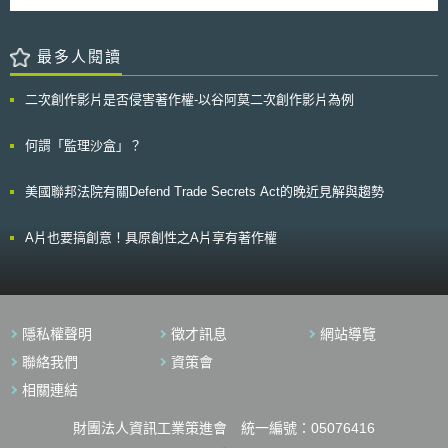
惠的電價決定洗衣服的最佳時間。 智慧家居若要成功，需得到消費者
佈建預先備妥適當的法規環境。
進半導體發展的策略，並聚焦於相關的法制與聯盟。 壹、事件摘要 據
的接受。故物聯網解決方案必須具有可信賴性(資料保護、資訊安全)、能夠
調查報告指出，由於近年大量外購半導體與設置境外公司，美國於全球半導
持久並可靠地運作，並能夠在未來繼續穩定地投入智慧家庭的行列。對於製
體的產量占比，已明顯下降，並欠缺先進技術的能力[3]。申言之，美國於半
最多人閱讀
造商和供應商而言，應該以在新的立場和視角來開拓一個新的市場。
導體生產的量與質，皆已呈現危機。基於穩定國內產業之供需，和提升半導
體技術的量能，美國政府積極擬定《2021財政年國防授權法》；半導體產
二次創作影片是否侵害著作權-以谷阿莫二次創作影片為例
業並組成聯盟凝聚共識，共同維護半導體供應鏈之健全。 歐洲亦致力
於推進半導體的發展，提出《歐洲晶片法案》（European Chips Act）[4]，
歐盟並另成立「處理器與半導體技術聯盟」（the Alliance for Processors
何謂「監理沙盒」？
and Semiconductor technologies）[5]。申言之，歐洲以法案與產業聯盟，
共同強化歐洲整體於國際半導體之技術量能。 貳、重點說明 承上所
美國聯邦法院有關Defend Trade Secrets Act的晚近見解與趨勢
論，為協助境內半導體產業的發展，提升研發技術能力，美國與歐盟創造適
合的生態環境。由政府制定規範，挹注相關資源；產業並聚集為聯盟，協力
提升半導體產能。本文以下擬分述之。 一、美國 美國《2021財政年國
A片也要搞創意！具原創性之A片享有著作權
防授權法》的H Division其他事項第99主題（TITLE XCIX），為「創造有助
於美國生產半導體的激勵措施」[6]。係資助發展安全且穩定的半導體，和半
導體供應鏈；並含建立多邊半導體基金[7]，以及與國外共同籌資機制
（common funding mechanism）[8]。在提升半導體研究與發展的層面，則
成立「國家半導體科技中心」，參與的單位為商務部、國防部、能源局與國
隱私權聲明
徵才訊息
網站導覽
家科學基金會[9]。該中心的任務為執行半導體的製造、設計、研究[10]；並
建立投資基金，與私部門合作，以支持新創公司、產學合作，提升美國的半
聯絡我們
資策會
導體生態系[11]。申言之，美國以國家主導，跨部會協作，挹注經費，整合
相關連結
半導體的研究資源。 美國半導體聯盟（Semiconductors in America
Coalition，SIAC）係由製造與使用半導體的公司，組成跨部門聯盟，其任
財團法人資訊工業策進會 統一編號：05076416
務為藉由提升半導體的製造與研究，強化美國的經濟、關鍵基礎設施，與國
家安全[12]。另，美國半導體工業協會（Semiconductor Industry