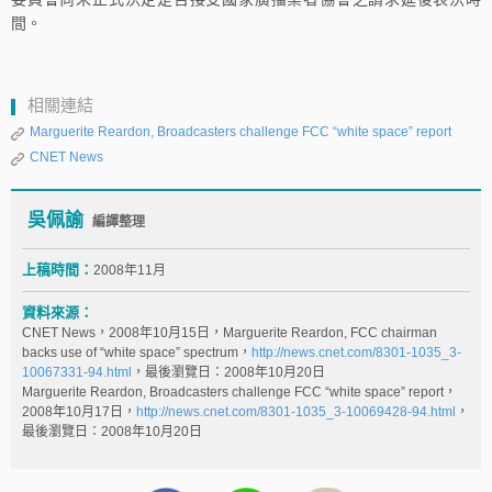
間。
相關連結
Marguerite Reardon, Broadcasters challenge FCC “white space” report
CNET News
吳佩諭
編譯整理
上稿時間：
2008年11月
資料來源：
CNET News，2008年10月15日，Marguerite Reardon, FCC chairman
backs use of “white space” spectrum，
http://news.cnet.com/8301-1035_3-
10067331-94.html
，最後瀏覽日：2008年10月20日
Marguerite Reardon, Broadcasters challenge FCC “white space” report，
2008年10月17日，
http://news.cnet.com/8301-1035_3-10069428-94.html
，
最後瀏覽日：2008年10月20日