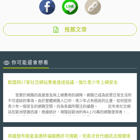
推薦文章
你可能還會想看
歐盟與17家社交網站業者達成協議，強化青少年上網安全
受惠於網路的高度普及與上網費用的調降，網路已成為民眾日常生活所
不可或缺的事項。由於整體網路人口中，青少年占有極高的比重，如何提供
青少年一個安全的網路空間，向為各國所關注的議題。 近年來社交網
站在歐洲發展迅速，根據統計，現階段歐洲約有4,170萬的網路使用者，參
與各種類型的社交網站。為防止日益嚴重的網路霸凌（Cyber-Bulling）及
兒童賣春等問題，歐盟於2009年2月與MySpace、Facebook等17家社交網
站達成協議，相關業者承諾將於自家網站上提供一個「申告侵害」（Report
Abuse）的按鍵，便利使用者快速通知業者來自於他人的不合宜接觸或行
英國發布衛星直連終端服務許可規範，完善次世代通訊法規環境