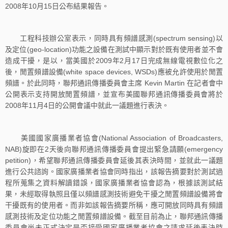
2008年10月15日公布結果報告。
工程科技辦公室表示，同時具有頻譜感測(spectrum sensing)以
及定位(geo-location)功能之設備在測試中顯示對於既有使用者並不會
造成干擾，是以，當美國於2009年2月17日完成無線電視數位化之
後，閒置頻譜設備(white space devices, WSDs)應被允許使用於閒置
頻譜。於此同時，聯邦通訊傳播委員會主席 Kevin Martin 在記者會中
公開表示支持開放閒置頻譜，並宣布美國聯邦通訊傳播委員會將於
2008年11月4日的公開會議中就此一議題進行表決。
美國國家廣播業者協會(National Association of Broadcasters,
NAB)旋即在2天後向聯邦通訊傳播委員會提出緊急請願(emergency
petition)，希望聯邦通訊傳播委員會延後其表決時間，並就此一議題
進行公共諮詢。國家廣播業者協會同時指出，該報告摘要對於測試過
程所蒐集之資料解讀錯誤，國家廣播業者協會認為，根據該測試結
果，未經取得執照且僅以頻譜感測技術避免干擾之閒置頻譜設備將會
干擾既有的使用者。而非如該報告摘要所稱，應可開放同時具有頻譜
感測技術及定位功能之閒置頻譜設備。截至目前為止，聯邦通訊傳播
委員會尚未正式決定是否接受國家廣播業者協會之請求延後表決時