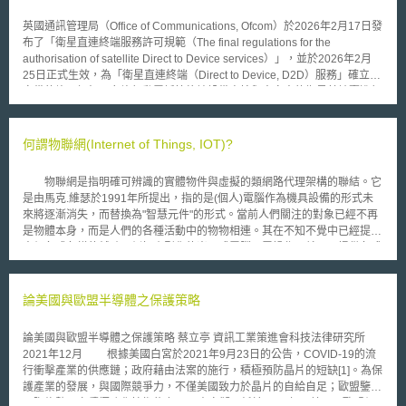
為，以防止青少年受到網路霸凌或網路援交訊息的困擾。 社交網站業
者除承諾提供上述通報機制外，在此次協議中，業者亦承諾強化青少年個人
英國通訊管理局（Office of Communications, Ofcom）於2026年2月17日發
隱私的保護，以避免有心人士輕易透過社交網站，取得青少人之私密資料。
布了「衛星直連終端服務許可規範（The final regulations for the
authorisation of satellite Direct to Device services）」，並於2026年2月
25日正式生效，為「衛星直連終端（Direct to Device, D2D）服務」確立了
完備的許可框架，允許行動電話等終端設備直接與太空中的衛星基地臺進行
通訊。 過去，衛星通訊服務需要透過專用的衛星電話終端在特定的衛星通
訊頻段下運作，而Ofcom正式突破了這個規範架構，允許 D2D 服務直接使
用既有的行動通訊頻段。 在終端設備方面，Ofcom 免除一般消費者的行動
何謂物聯網(Internet of Things, IOT)?
裝置在使用 D2D 服務時的個別執照授權要求；而在服務端，行動通訊業者
僅需向Ofcom申請變更既有的無線電頻率執照，履行相關的干擾防制標準與
物聯網是指明確可辨識的實體物件與虛擬的類網路代理架構的聯結。它
協調義務，即可使用既有行動通訊頻率提供D2D服務，目前Telefonica
是由馬克.維瑟於1991年所提出，指的是(個人)電腦作為機具設備的形式未
UK（VMO2）已率先獲准此項變更（與 Starlink 合作）。未來，Ofcom也能
來將逐漸消失，而替換為"智慧元件"的形式。當前人們關注的對象已經不再
透過修訂開放頻段拓展適用範圍，目前開放的是1710.1-1715.9 MHz與
是物體本身，而是人們的各種活動中的物物相連。其在不知不覺中已經提供
1805.1-1810.9 MHz頻段。而為降低衛星與地面通訊共用頻率的干擾風險，
人們各式各樣的輔助，例如小型化的嵌入式電腦毋需操作，就可以提供各式
Ofcom也訂定了防干擾限制標準，如對終端設備訂定25 dBm（3G、4G 與
各樣的輔助。這種微型的電腦，即所謂的穿戴式裝置，可以最大程度地結合
5G）與 30 dBm（2G）的總輻射功率限制。 本次變革對行動通訊服務的發
不同感應器直接在服裝上出現。 數位化在多個層面正在改變我們的生
展具有深遠的進步意義，透過促進 D2D 服務的合法導入，業者可以在地理
活和工作方式。現代資訊技術幾乎使任何對象無論是家庭日常物品或工廠內
論美國與歐盟半導體之保護策略
環境極端等地面基地臺建設成本過於高昂的偏遠地區近一步拓展涵蓋，有機
的機器，都能用最小的空間達到強大的計算能力（所謂的“嵌入式系統”）。
會達成100% 的國土涵蓋，政府亦能透過活化頻率資源與活絡電信基礎設施
烤麵包機，洗衣機和機床都可由軟體控制，並可以透過網際網路相互、或與
的跨界投資與創新，為衛星通訊服務提供公平競爭的市場環境，進而帶動整
論美國與歐盟半導體之保護策略 蔡立亭 資訊工業策進會科技法律研究所
外部世界聯結。 物聯網在居家領域具體將以智慧住宅(Smart Home)形
體行動通訊產業的升級。 對民眾而言，D2D 服務的導入更是強化國家通訊
2021年12月 根據美國白宮於2021年9月23日的公告，COVID-19的流
式呈現。運用智慧聯網技術將能獲得更多的舒適性和安全性、節約能源或提
韌性的關鍵，除確保偏遠地區享有基本的語音、簡訊與數據通訊服務，在地
行衝擊產業的供應鏈；政府藉由法案的施行，積極預防晶片的短缺[1]。為保
供適合各年領階層的生活與和起居。現有的解決方案可以透過智慧型手機遠
面基地臺因遭遇災害而癱瘓失效時，D2D 服務能發揮關鍵的備援功能，維
護產業的發展，與國際競爭力，不僅美國致力於晶片的自給自足；歐盟鑒於
端控制進行空調、電爐和燈具的使用。未來，洗衣機甚至可以自動尋找最優
持通訊服務的可用性，也為全域連結、地星整合的次世代行動網路（6G）
國際趨勢，亦積極強化技術能力[2]。本文擬研析於2021年，美國、歐盟促