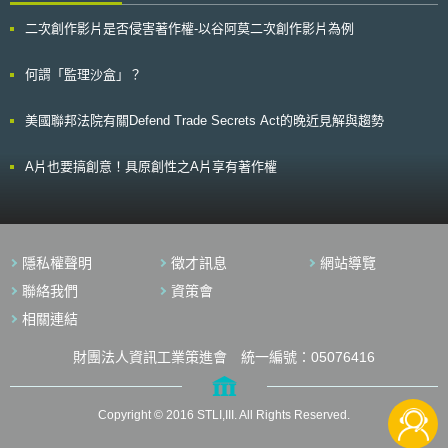
公司內部保密制度與定期教育訓練，以確保員工理解公司要求之保密義務。
區分，即分別為抽象輕過失、具體輕過失及重大過失三種。申言之，抽象輕
本案顯示出法院對「營業秘密合理保密措施」認定的標準，不僅留意保密技
二次創作影片是否侵害著作權-以谷阿莫二次創作影片為例
過失為欠缺應盡善良管理人之注意者義務；具體輕過失者為欠缺應與處理自
術複雜性，更著重於企業採取的保密措施（如保密契約）是否具有法律上的
己事務為同一注意者；重大過失者為顯然欠缺普通人之注意者[4]。 對
拘束力。 資策會科法所創意智財中心於2023年發布之「營業秘密保護管理
此，實務見解[5]以及學者[6]歷來均認侵權行為之過失標準，應以行為人是否
何謂「監理沙盒」？
規範」已涵蓋前述美國實務建議之管理作法，我國企業如欲精進系統化的營
克盡客觀化之過失標準─抽象輕過失，倘否，則應負擔過失之賠償責任，是
業秘密管理作法，可以參考此規範。 本文為資策會科法所創智中心完成之
以，就此脈絡推論，自駕車之駕駛人若有違善良管理人注意義務致車禍發生
著作，非經同意或授權，不得為轉載、公開播送、公開傳輸、改作或重製等
美國聯邦法院有關Defend Trade Secrets Act的晚近見解與趨勢
且使他人受損害，即應負損害賠償責任。 二、駕駛人注意義務與自駕車自
利用行為。 本文同步刊登於TIPS網站（https://www.tips.org.tw）
動駕駛程度間之互動 根據引領世界自駕車標準的領銜者─國際汽車工程
師學會（Society of Automotive Engineers International，下稱SAE）所分
A片也要搞創意！具原創性之A片享有著作權
類之自動化駕駛等級，區分為等級0至等級5（共6個等級），而等級3後之
自駕車即開始逐漸將環境監控的任務從駕駛人移轉至車輛本身，而駕駛人僅
在特殊條件下，方須接管駕駛車輛，更甚在等級5時是由自駕車在任何狀況
下均可自行駕駛，不過在等級2前之等級，環境監控之任務大多在駕駛人身
上，自駕車至多僅係協助運行駕駛人之指令[7]。 然而，自駕車駕駛人
隱私權聲明
徵才訊息
網站導覽
因車禍所生之侵權行為責任，誠如前述，係以駕駛人存有抽象輕過失作為前
提，而過失之本質，則係雖非故意，但按其情節，（1）行為人（駕駛自駕
聯絡我們
資策會
車之人）應或能注意，卻不注意，或（2）雖可預見侵權行為（車禍肇事）
相關連結
之事實發生，但確信不發生[8]，就此，在SAE分類等級2以前之自駕車，因
監控環境之任務仍由駕駛人負擔，則該類等級自駕車之駕駛人應與一般車輛
之駕駛人，負擔相同侵權行為之注意義務內容（或程度），但等級3至等級5
財團法人資訊工業策進會 統一編號：05076416
自駕車之各式應用情境，車輛行駛環境之相關監控資訊已轉由車輛本身處
理、控管，則駕駛人是否對於自駕車之車禍發生，仍具有可預見性，或得注
意並防免之，則不無疑慮。 參、事件評析 綜上，本文所提不同等級自
Copyright © 2016 STLI,III. All Rights Reserved.
駕車，是否當然得以繼續適用傳統民事侵權行為之過失標準判斷駕駛人有無
過失，實有相當程度上之衝突，蓋若自駕車之駕駛人對於行車環境資訊已不