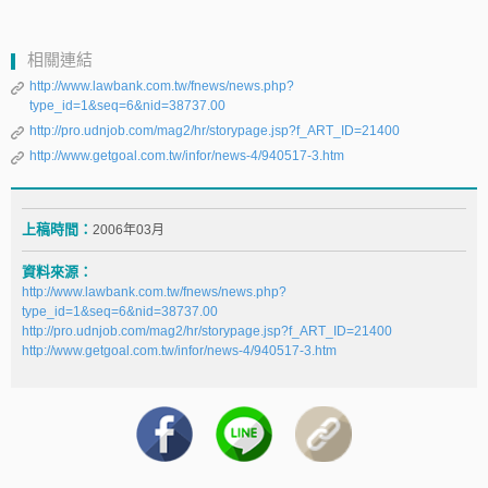
相關連結
http://www.lawbank.com.tw/fnews/news.php?
type_id=1&seq=6&nid=38737.00
http://pro.udnjob.com/mag2/hr/storypage.jsp?f_ART_ID=21400
http://www.getgoal.com.tw/infor/news-4/940517-3.htm
上稿時間：
2006年03月
資料來源：
http://www.lawbank.com.tw/fnews/news.php?
type_id=1&seq=6&nid=38737.00
http://pro.udnjob.com/mag2/hr/storypage.jsp?f_ART_ID=21400
http://www.getgoal.com.tw/infor/news-4/940517-3.htm