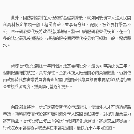
此外，國防訓儲制在入伍短暫基礎訓練後，就如同後備軍人進入民間
科高科技企業領一般工程師高薪，並享有分紅、配股，被外界抨擊為不
公，未來研發替代役將改革這項缺點。將來申請服研發替代役者，在一年
多的法定義務役期過後，超過的服役期限替代役男始可領取一般工程師薪
水。
研發替代役役期除一年四個月法定義務役外，最長可申請延長三年，
但期限要報院核定，具有彈性。至於科技大廠最關心的員額數量，仍將依
內政部替代亦審議委員會審查各需用機關替代議員額需求要點第
3
點進行審
查並視兵源調度，然員額可望逐年提升。
內政部並將進一步訂定研發替代役申請辦法，使海外人才可透過網路
申請，預料研發替代役將可吸引海外學人歸國貢獻研發，對提升產業競力
將有助益。替代役修正修正草案送行政院院會通過後，將送交立院審議，
行政院表示會積極爭取法案在本會期過關，最快九十六年可實施。