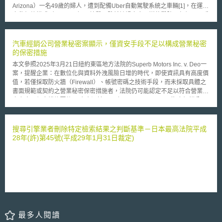
的是少年獲得交保後隨即於網路上開設另一家虛擬文具行繼續詐騙，直到最
Arizona）一名49歲的婦人，遭到配備Uber自動駕駛系統之車輛[1]，在運行
近終於為警方逮捕。總計少年在這些年來詐騙所得超過25萬英鎊，遭其詐騙
自動領航模式（Autopilot）下撞擊，雖然該婦人立即送往醫院，但仍回天乏
者，甚至包括了英國知名的哈洛德百貨（Harrods）。目前少年正面臨詐欺
術而在醫院中去世。就在前開事故發生後，Arizona州長Doug Ducey因此下
及其他罪名的控訴。
令其暫停測試。[2] 此外，同年12月11日晚間10時許，在我國有一輛配
備自動輔助駕駛功能的Tesla，疑似駕駛人精神不濟因而未能及時注意車前
汽車經銷公司營業秘密案顯示，僅資安手段不足以構成營業秘密
狀況，導致車禍發生，雖然肇責是否牽涉Tesla之自動輔助駕駛功能或駕駛
的保密措施
人本身有無疲勞駕駛等情事，有待進一步釐清。[3] 綜上，不論測試或
本文參照2025年3月21日紐約東區地方法院的Superb Motors Inc. v. Deo一
道路駕駛，現今社會已不乏具有一定自動駕駛等級之車輛於路上行駛，然而
案，提醒企業：在數位化與資料外洩風險日增的時代，即使資訊具有高度價
在推廣、研發或應用自動駕駛車輛（下稱自駕車）的同時，若不幸發生類似
值，若僅採取防火牆（Firewall）、帳號密碼之技術手段，而未採取具體之
前開新聞之（車禍）事故時，相關肇事責任究應如何釐清，隨著我國已於
書面規範或契約之營業秘密保密措施者，法院仍可能認定不足以符合營業秘
2018年12月19日公布無人載具科技創新實驗條例以積極推動自駕車相關應
密之合理保密措施要件。 本案源於2023年8月16日，Superb汽車經銷公司
用，更愈顯重要，為解決前開肇事相關疑慮，本文擬針對民事上之「過失」
控訴前股東Deo離開公司後，擅自使用其客戶名單與核心系統Dealer
本質，反思自駕車相關應用可能延伸的事故責任，是否因應科技發展而有不
Management System（下稱DMS），協助競爭對手拓展業務、挖角員工，
同的過失內涵。 貳、重點說明 承上，面對自駕車相關科技與應用的世
並導致前公司客戶流失。Superb公司主張，公司投入逾12萬美元整合DMS
搜尋引擎業者刪除特定檢索結果之判斷基準－日本最高法院平成
界洪流，若發生車禍等交通事故時，當事人相關之損害賠償請求，仍大多以
系統，且以150萬美元的廣告與行銷策略蒐集並以多年經驗建構完整的客戶
28年(許)第45號(平成29年1月31日裁定)
民法上之侵權行為作為基礎，雖事故肇因種類眾多，亦常見各類的肇因共同
資料庫，屬於具競爭優勢的關鍵資產。 法院認為，Superb公司僅以防火
造成事故發生，但本文考量相關議題繁複，以下僅就非依軌道行駛之自駕
牆、帳號密碼限制資訊存取，期待員工自發性保密，而未提供任何形式的保
車、駕駛人過失內涵等框架下依序進行初探與反思： 一、我國侵權行為損
密協議或明確政策文件，此舉不足以構成合理保密之手段。法院認為，營業
害賠償係以行為人有無具抽象輕過失為斷 車禍之發生，若涉及駕駛人
秘密保護法所要求的保密措施，需具備可執行的契約條款，例如：保密協議
之行為者，受有不論財產或人身損害之人而欲請求賠償者，無論係依據民法
或公司內部保密政策規範。 為助於訴訟舉證、減少因人力流動可能發生的
第184條以下何條侵權行為之規定（即民法第184條第1項前段、同條項後段
資料外洩風險，企業不能僅依賴科技工具，而應積極主動地搭配企業政策與
或第191條之2等規定），請求駕駛自駕車之人賠償，前提均為駕駛人具有
契約等法律文件。參考美國實務，建議企業採取下列營業秘密管理作法： 1.
過失，差別僅在舉證責任是否由請求權人（受有損害之人）負擔。 承
與有權接觸敏感資訊之員工、顧問簽訂保密協議，且企業應定期檢視與修訂
上，既然前開侵權行為之重要成立要件為過失，其具體內容為則為駕駛人之
最多人閱讀
保密條款，以確保條款符合最新的勞動法相關要求並具備可執行性。 2.建立
注意義務應至何種程度，然在我國民事過失責任之架構上，有不同程度上之