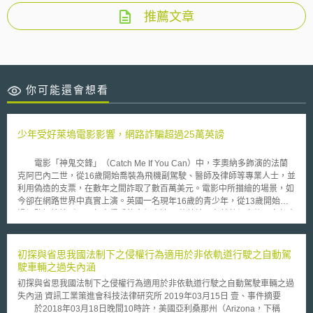
推薦文章
你可能還會想看
少年受好萊塢電影影響，網路詐騙超過25萬英謗
電影「神鬼交鋒」（Catch Me If You Can）中，李奧納多飾演的法蘭
克阿巴內二世，從16歲開始喬裝為飛機副駕駛、醫師及律師等專業人士，並
利用偽造的支票，在數年之間詐取了數百萬美元。電影中所描繪的場景，如
今卻在網路世界中真實上演。英國一名現年16歲的青少年，從13歲開始透
過網路招搖撞騙，三年來得手的金額高達25萬英鎊。在其落網之後，少年表
示之所以從事詐騙，正是受到好萊塢電影的影響。 住在英國的16歲少
年，13歲時憑藉著母親遺留的16000英鎊，虛設了第一家網路公司，並對外
販售遠低於市場行情甚多的電漿電視。由於網友訂單踴躍，少年還進一步在
初探與省思我國法制下之侵權行為適用於非依軌道行駛之自動駕
倫敦市區承租辦公室，並聘請了兩名員工處理訂單。然而大批的買家從未收
駛車輛之過失內涵
到訂購的電漿電視，少年除一聲不響地捲走了全部的貨款外，還積欠了所有
初探與省思我國法制下之侵權行為適用於非依軌道行駛之自動駕駛車輛之過
的辦公室租金及員工薪水。 在食髓知味之下，少年緊接著承租第二間
失內涵 資訊工業策進會科技法律研究所 2019年03月15日 壹、事件摘要
辦公室欲再次如法泡製，但在得手後溜之大吉前為房東報警查獲，不可思議
於2018年03月18日晚間10時許，美國亞利桑那州（Arizona，下稱