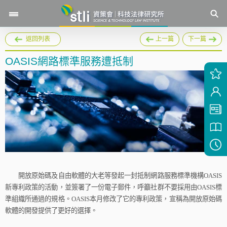
返回列表
上一篇
下一篇
OASIS網路標準服務遭抵制
開放原始碼及自由軟體的大老等發起一封抵制網路服務標準機構
OASIS
新專利政策的活動，並簽署了一份電子郵件，呼籲社群不要採用由
OASIS
標
準組織所通過的規格。
OASIS
本月修改了它的專利政策，宣稱為開放原始碼
軟體的開發提供了更好的選擇。