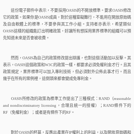
這份電子郵件中表示，不要採用
OASIS
的不開放標準。要求
OASIS
修改
它的政策。如果你是
OASIS
成員，對於這種窒礙難行，不能用在開放原始碼
及自由軟體上的標準，不要參與其工作小組。支持者亦表示，希望類似
OASIS
這樣的組織能訂出明確政策，好讓所有想採用業界標準的組織可以預
先知道未來是否會被收費。
然而，
OASIS
為自己的政策修改提出辯護，也對這個活動加以反擊。其
表示，
OASIS
這個政策和
W
3C
的政策一樣，都要求必須免權利金才行。且其
政策規定，業界標準可以加入專利技術，但必須對外公佈此事才行。而且
幾乎在所有的案例裡，這倒頭來都會變成免專利金。
OASIS
所修改的政策為標準工作提出了三種模式：
RAND
（
reasonable
and nondiscriminatory licensing
，合理且統一的授權）；
RAND
條件下的
RF
（免權利金）；或者是有條件下的
RF
。
對於
OASIS
的杯葛，反應出產業在
IP
權利上的利益，以及開放原始碼和