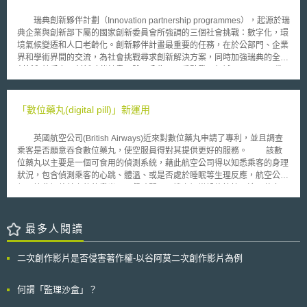
消費者能夠以與訂閱時同樣簡便的方式取消服務。 「消極選擇」不以特定
形式呈現，其特徵是容許銷售者將消費者的沉默和未積極拒絕或取消行為，
瑞典創新夥伴計劃（Innovation partnership programmes），起源於瑞
解釋為同意該契約條款。因此，消極選擇規定旨在加強對此類訂閱服務的監
典企業與創新部下屬的國家創新委員會所強調的三個社會挑戰：數字化，環
管，避免消費者因無法簡單地取消而蒙受不必要的損失。 FTC每年皆會收到
境氣候變遷和人口老齡化。創新夥伴計畫最重要的任務，在於公部門、企業
大量關於消極選擇模式訂閱的消費者投訴，其中多數涉及自動續約付款、難
界和學術界間的交流，為社會挑戰尋求創新解決方案，同時加強瑞典的全球
以取消的訂閱服務等問題。為應對這些投訴的增加，FTC遂制定新規則以更
創新和競爭力。創新夥伴計畫具體可分為五項重點發展領域。 一、下一代
全面地因應消極選擇模式，同時提升對不公平或欺騙性行銷行為的執法力
交通：目標是成為運輸效率更高的社會，以智能方式運輸，使用更多的節能
度。此規則將適用於所有媒體形式，包括互動媒體、電話、印刷品及面對面
型車輛。 二、智慧城市：智慧城市係利用訊息和通訊技術提高政策服務的
交易，主要禁止銷售者有下列幾種行為： 1. 誤導行銷資訊：賣家不得對有
質量，提升效能和互動性，降低成本和資源消耗，改善公民與政府的聯繫。
「數位藥丸(digital pill)」新運用
消極選擇商品或服務的費用、用途等重要資訊作出虛假或誤導性的行銷。 2.
三、循環經濟：開創世界資源的新途徑，目標是可持續和無毒的原料生產。
未揭露重要資訊：在獲取消費者與消極選擇功能相關的帳單資訊前，必須以
包括糧食供應管理、能源問題、及循環生物經濟轉型。 四、生命科學：透
清晰且顯而易見的形式提供重要資訊，如收費條件和解約方式。 3. 未取得
英國航空公司(British Airways)近來對數位藥丸申請了專利，並且調查
過醫療、商業和學術界合作，研發創新藥物，使健保和醫療技術惠及社會，
明確同意：向消費者收費前，銷售者必須取得消費者對消極選擇功能的明確
乘客是否願意吞食數位藥丸，使空服員得對其提供更好的服務。 該數
並運用數位技術為強化。 五、新材料：為刺激瑞典工業的廣泛數位化運
同意。 4. 未提供簡易取消機制：未提供簡單的機制來取消消極選擇功能，
位藥丸以主要是一個可食用的偵測系統，藉此航空公司得以知悉乘客的身理
用，必須在各種成熟行業、新創公司和研究環境中加強夥伴關係，提升瑞典
並且立即停止收費。 此規則具體實施時間，將於聯邦公報上公佈後180天
狀況，包含偵測乘客的心跳、體溫、或是否處於睡眠等生理反應，航空公司
的產業競爭力。
（即2025年5月14日）生效。該規則施行後，能為消費者提供更公平的市場
便可據此調整基上的的燈光、用餐時間以及機上娛樂設施等等。這一整套
環境，確保消費者不會因複雜的取消流程而持續支付不需要的費用。新規則
「為了提升乘客旅遊品質」的系統現在被寫成專利申請書，並於2016年提
的制定彰顯FTC在保護消費者權益方面又向前邁進，更有助於遏制利用消極
出英國航空公司表示利用不同的資料可以幫助機員了解乘客是醒或睡、是否
選擇模式進行的不當商業行為。
緊張、冷熱或感到不舒適，並通知機員。依據其專利申請書，英國航空希望
最多人閱讀
創造一個App，協助乘客改善整體旅遊品質，不僅是在機上，而是乘客從踏
出家門開始到旅程結束，均能享受此科技之便利。
二次創作影片是否侵害著作權-以谷阿莫二次創作影片為例
何謂「監理沙盒」？