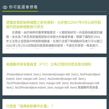
你可能還會想看
德國放寬胚胎幹細胞之研究限制，允許進口2007年5月以前所製
造的胚胎幹細胞進行研究
在德國，由於納粹的醫學實驗歷史，人類胚胎研究一向是極為敏感的議
題，並且為了研究用途摧毀胚胎也有極大的倫理爭議。德國下議院於2001
年立法禁止從胚胎中粹取幹細胞後，在現行法規下幹細胞研究者只可以進口
2002年1月1日以前製造的胚胎幹細胞供使用。不過在科學家一再表達只有
極少量的細胞株可有效提供研究的關切下，德國下議院日前以346票對228
票通過幹細胞法之修正，將截止日期（cut-off date）之規定由2002年1月1
日，修正為2007年5月1日，藉此放寬對人類胚胎幹細胞研究的限制。
不過此次國會的修法仍引起支持與反對胚胎幹細胞研究人士的激烈爭論，支
美國聯邦貿易委員會（FTC）公佈訂閱的同意及取消規則
持一方表示現行截止日期的規定強烈影響德國幹細胞的研究，德國研究基金
會（German Research Foundation）即強調目前全球有超過500個細胞
.Pindent{text-indent: 2em;} .Noindent{margin-left: 2em;} .NoPindent{text-
株，但德國研究人員卻只被允許使用21個老舊且部分遭到污染的細胞株。另
indent: 2em; margin-left: 2em;} .No2indent{margin-left: 3em;}
一方面，在德國主教的集會上，佛萊堡（Freiburg）大主教鄒立區（Robert
.No2Pindent{text-indent: 2em; margin-left: 3em} .No3indent{margin-left:
Zollitsch）則對放寬現行限制提出警告，他表示「研究的自由不該與對生命
4em;} .No3Pindent{text-indent: 2em; margin-left: 4em} 美國聯邦貿易委員
的基本保障等量齊觀」。 修法後，德國研究人員將可透過國際合作進
會（Federal Trade Commission，下稱FTC）於2024年10月16日公佈一項
口使用2007年5月1日以前所製造的胚胎幹細胞。這是正反雙方妥協下的結
新的「消極選擇規定」（Negative Option Rule），要求提供持續訂閱服務
果，但是德國對於限制胚胎幹細胞研究的基本立場是否會由此開始鬆動，則
或採用「消極選擇」（Negative Option）模式的銷售者必須遵循新規定的
仍待後續觀察。
要求，要求提供如「一鍵取消」（click-to-cancel）等簡便的解約方式，使
什麼是「瑞典創新夥伴計畫」？