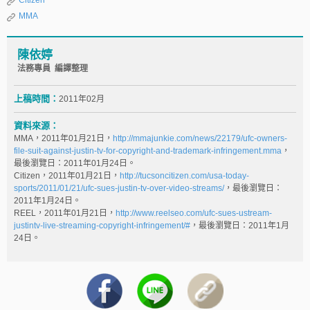
Citizen
MMA
陳依婷
法務專員 編譯整理
上稿時間：
2011年02月
資料來源：
MMA，2011年01月21日，
http://mmajunkie.com/news/22179/ufc-owners-
file-suit-against-justin-tv-for-copyright-and-trademark-infringement.mma
，
最後瀏覽日：2011年01月24日。
Citizen，2011年01月21日，
http://tucsoncitizen.com/usa-today-
sports/2011/01/21/ufc-sues-justin-tv-over-video-streams/
，最後瀏覽日：
2011年1月24日。
REEL，2011年01月21日，
http://www.reelseo.com/ufc-sues-ustream-
justintv-live-streaming-copyright-infringement/#
，最後瀏覽日：2011年1月
24日。