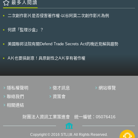
額有重大變動時，該變動應調整當年度（原認列員工紅利之年度）之費用。
最多人閱讀
， 並為未來科技發展指出綠色環保的新契機。
至於次年度股東會決議若有變動，則依會計估計變動處理，列為次年度損
益。 至於員工分紅配發股數之計算基礎以公平價值評價，上市上櫃公司應
二次創作影片是否侵害著作權-以谷阿莫二次創作影片為例
以股東會開會前一日之公平市價（考慮除權及除息之影響）計算股票紅利股
數；興櫃公司及未上市上櫃之公開發行公司則應以股東會前最近期經會計師
查核簽證之財務報告淨值計算股票紅利股數。企業發行員工認股權憑證及買
何謂「監理沙盒」？
回庫藏股轉讓予員工，應以公平價值法認列為費用。 以上決議將自 民國九
十七年一月一日 起的財務報表開始適用。 由於員工分紅費用化，對一
美國聯邦法院有關Defend Trade Secrets Act的晚近見解與趨勢
向以股票分紅作為獎勵員工的科技產業，可能造成不小的衝擊，因此，金管
會也提出「員工認股權憑證制度」及「庫藏股票制度」的配套措施，並將修
正「發行人募集與發行有價證券處理準則」與「上市上櫃公司買回本公司股
A片也要搞創意！具原創性之A片享有著作權
份辦法」。金管會表示，有關本案規劃措施及實施日期，將由經濟部彙整各
部會意見，提報行政院，相關措施將配合實施日程發布。
隱私權聲明
徵才訊息
網站導覽
聯絡我們
資策會
相關連結
財團法人資訊工業策進會 統一編號：05076416
Copyright © 2016 STLI,III. All Rights Reserved.