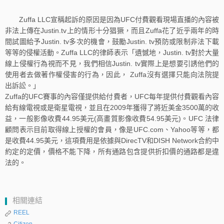
Zuffa LLC宣稱起訴的原因是因為UFC付費觀看現場直播的內容被
非法上傳在Justin.tv上的情形十分猖獗，而且Zuffa花了近乎兩年的時
間試圖給予Justin. tv多次的機會，鼓勵Justin. tv預防或限制非法下載
等等的侵權活動。Zuffa LLC的律師表示「遺憾地，Justin. tv對於大量
線上侵權行為視而不見，我們相信Justin. tv實際上是想要引誘他們的
使用者去做著作權侵害的行為，因此， Zuffa沒有選擇只能向法院提
出訴訟。」
Zuffa的UFC賽事的內容僅提供給付費者，UFC每年提供付費觀看內容
給有線電視或是衛星電視，並且在2009年獲得了將近美金3500萬的收
益，一般影像收費44.95美元(高畫質影像收費54.95美元)。UFC 法律
顧問表示目前取得線上授權的會員，像是UFC.com、Yahoo等等，都
是收費44.95美元，這項費用是依據與DirecTV和DISH Network合約中
約定的定價，價格不能下降，所有通路包含提供折扣價的通路都是違
法的。
相關連結
REEL