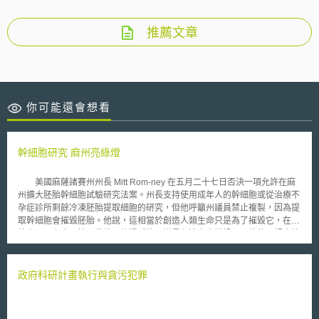
推薦文章
你可能還會想看
幹細胞研究 麻州亮綠燈
美國麻薩諸賽州州長 Mitt Rom-ney 在五月二十七日否決一項允許在麻
州擴大胚胎幹細胞試驗研究法案。州長支持使用成年人的幹細胞或從治療不
孕症診所剩餘冷凍胚胎提取細胞的研究，但他呼籲州議員禁止複製，因為提
取幹細胞會摧毀胚胎。他說，這相當於創造人類生命只是為了摧毀它，在道
德上不具有合理性。此外，他還呼籲州議員在法案中增設一項條款，規定懷
孕那一刻即為生命開始，禁止為了其他研究製造胚胎，並限制給捐獻卵子婦
女的補償，但州議會拒絕他了的所有這些要求。該州參眾兩會在同月三十一
日以壓倒性的票數，推翻州長先前在二十七日所為之否決，並使該法案立即
政府科研計畫執行與貪污犯罪
生效。 根據舊州法，若麻州科學家想進行胚胎幹細胞研究，必須獲得
地區檢察官批准。新法實施後，科學家不需等待地區檢察官同意後才能進行
研究，但州衛生廳將有權管制過程。除此之外，這項新法和聯邦法一樣，禁