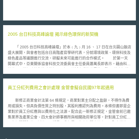
止複製嬰兒。 美國各州對幹細胞研究的態度迥異，甚至可以說處於分
裂狀態。有七個州禁止任何複製研究，十一個州禁止幹細胞研究。但是，加
州在二○○四年率先透過法案支持胚胎幹細胞研究，還計劃在十年內從州預算
中撥款三十億美元資助這項研究。麻州緊隨其後。紐約、康涅狄格、賓州等
也準備放寬對幹細胞研究的限制。 支持胚胎幹細胞研究者紛紛希望，麻州
能成為治療脊椎受傷和糖尿病、柏金森氏症等疾病的科學先進研究中心。
2005 台日科技高峰論壇 揭示綠色環保的新契機
「 2005 台日科技高峰論壇」於本﹙九﹚月 16 、 17 日在台北圓山飯店
盛大展開，與會者包括台日高階產官學研代表，分就環境政策、環保科技及
綠色產品等議題進行交流，研擬未來可能進行的合作模式。 於第一天
開幕式中，亞東關係協會科技交流委員會主任委員蕭萬長即表示，藉由科技
論壇可以增加政策和策略的相互了解，並減少重複浪費的研發 ； 藉由知識
相互激盪可以維持競爭力和高度經濟成長，創造雙贏的局面。日本交流協會
台北事務所的池田維代表則指出，先前日本於八大工業高峰會議中所倡議的
3R(REDUCE 、 REUSE 、 RECYCLE) 觀念，獲得各國極力贊成，他希望
員工分紅列費用之會計處理 金管會擬自民國97年起適用
將日本特性表現在本次研討內容中，以加強彼此合作。 台日科技高峰
論壇從 2003 年 4 月成立後，今年乃第三度在台灣舉行，與會貴賓包括日本
新修正商業會計法第 64 條規定，商業對業主分配之盈餘，不得作為費
眾議員水野賢一﹙ Mizuno, Kenichi ﹚ ， 以「日本環境政策」發表專題演
用或損失。但具負債性質之特別股，其股利應認列為費用。本條但書即是企
說；地球環境戰略研究機關理事長森 ( 山鳥 ) 昭夫﹙ Morishima, Akio ﹚則
業對於員工分紅應與以費用化之法源。配合此一新修正規定，金管會前已邀
以「建構環保型產業」為題，自法律觀點說明，日本政府如何透過修訂法規
集業界及產業公會、四大會計師事務所與相關政府單位等，針對員工分紅費
之方式，逐步落實 3R 理念及其他永續發展措施；除此之外，日本 JST 、東
用化相關問題共同討論以研擬員工分紅費用化之相關會計處理及配套措施。
京大學、北九州市立大學、日立製作所、東元電機、豐田汽車、福特六和汽
金管會及有關單位研討後決定， 在會計處理方面，企業應於期中報表依章
車等台日環保科技代表亦分就「綠色產品」、「環保科技」等面向擬定專題
程所訂之比率，預估員工分紅及董監酬勞金額入帳。期後董事會決議發放金
發表談話。預料本次研討內容，對於未來台日科交流將能形成實質的幫助