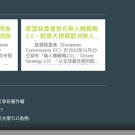
用無
歐盟執委會發布無人機戰略
諮詢
2.0，創造大規模歐洲無人機
市場
al
歐盟執委會（European
n，
Commission, EC）於2022年11月29
規命令制
日發布「無人機戰略2.0」（Drone
Strategy 2.0），以全球最先進的歐盟
制訂規則
無人機操作與設置技術安全框架為基
地提供
石，為歐洲無人機市場設定發展願
公眾建
景，並闡述歐洲在大規模擴展商用無
業影
人機的同時，將如何提供產業新契
諮詢期
機。 歐盟除以無人機交通監管系
中提供
統計畫（U-SPACE）進行政策推動
受管制
外，為擴張歐洲無人機市場，歐盟執
片享有著作權
本原則
委會提出「創新空中移動」
?
過認證
（Innovative Air Mobility, IAM）與
面通訊
「創新空中服務」（Innovative Aerial
大學TLO為例-
控制之
Services, IAS）等2項新概念。前者包
無線寬
括國際、地區與城市空中移動
郵件、
（Urban Air Mobility, UAM）概念，期