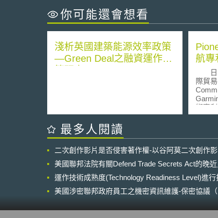
你可能還會想看
淺析英國建築能源效率政策
Pio
—Green Deal之融資運作政
航專
策研究
日本P
際貿易委員
Comm
Gar
術專利
售涉及
訟主要
最多人閱讀
國專利(
號；第5,
二次創作影片是否侵害著作權-以谷阿莫二次創作
號)，
的地時
美國聯邦法院有關Defend Trade Secrets Act
不同位
運作技術成熟度(Technology Readiness Level)
已授權
雙方進
美國涉密聯邦政府員工之機密資訊維護-保密協議（Non-disc
對Pi
NDA）之使用
評估授
裂，才