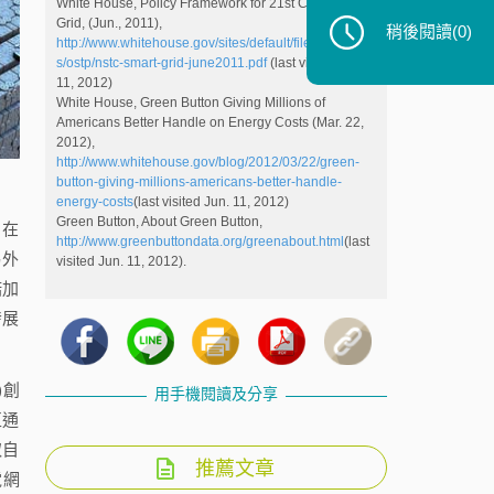
White House, Policy Framework for 21st Century
Grid, (Jun., 2011),
稍後閱讀
(0)
http://www.whitehouse.gov/sites/default/files/microsite
s/ostp/nstc-smart-grid-june2011.pdf
(last visited Jun.
11, 2012)
White House, Green Button Giving Millions of
Americans Better Handle on Energy Costs (Mar. 22,
2012),
http://www.whitehouse.gov/blog/2012/03/22/green-
button-giving-millions-americans-better-handle-
energy-costs
(last visited Jun. 11, 2012)
Green Button, About Green Button,
戶在
http://www.greenbuttondata.org/greenabout.html
(last
另外
visited Jun. 11, 2012).
諾加
發展
)創
用手機閱讀及分享
互通
取自
推薦文章
電網