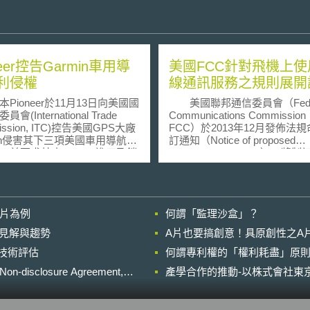
neer控告Garmin車用導
美國FCC針對飛機上使
利侵權
線通訊服務之規則展開
ioneer於11月13日向美國國
美國聯邦通信委員會（Feder
會(International Trade
Communications Commissio
ission, ITC)控告美國GPS大廠
FCC）於2013年12月發佈法
min侵害其下三項美國車用導航技
訂通知（Notice of proposed
，並要求禁止Garmin進口及銷
rulemaking，NPRM），將
所侵犯之相關產品。 該訴
以允許航空公司在飛機上安全
起因於Pioneer所擁有的三項美
無線通訊服務，FCC並將諮詢
專利號分別為第5,365,448
議，考量消費者權益與相關產
424,951號及第6,122,592
響。目前公布的規則，在公眾
影片為例
何謂「監理沙盒」？
其車用導航系統，包含如到達目
間後，將放寬航空公司於飛行
可自動刪除導航資料，或顯示
通訊服務的管制，也包括以前
的晚近見解與趨勢
A片也要搞創意！具原創性之A
置間距離等相關功能。Pioneer
的無線頻段。 該規則的基
進行技術評估
給其他公司使用，但與Garmin
何謂專利權的「權利耗盡」原則
是，航空公司必須選擇裝設經
行討論授權時，由於Garmin針
的服務設備，以防止飛機與地
losure Agreement,
產學合作的推動-以株式會社東京
oneer之車用導航系統專利組合所
的有害干擾，在干擾得以適當
權價值不甚合理，導致談判破
下，航空公司將能提供乘客的
促使Pioneer提出控告，並禁止
頻網路，包括網際網路、電子