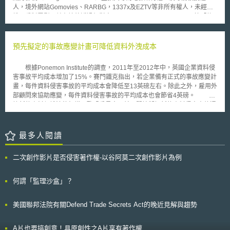
外，並應揭露潛在風險。若最後申請公司證明其試驗客體可靠且符合目的，
人，境外網站Gomovies、RARBG，1337x及EZTV等非所有權人，未經授
可向SFC申請走出沙盒機制，並對外營運。
權而重製電影，並在境外透過相對人Telstra、Optus、Vocus、TPG等「傳
輸服務業者(Carriage Service Providers，下稱CSP)」，使境內網路使用人
得以接取該網站內容。該等境外侵權網站在澳洲以電子方式散布未經授權之
重製物，已侵害電影所有權人及專屬被授權人著作權，且相對人符合1997
預先擬定的事故應變計畫可降低資料外洩成本
年電信法所稱之「設定服務提供者」，遂依澳洲著作權法第115A條（對
CSP提供境外網路位置入口之假處分）對相對人提出聲請[1]。2017年8月
根據Ponemon Institute的調查，2011年至2012年中，英國企業資料侵
18日澳洲聯邦法院由不同庭的法官，分別依福克斯澳訊（Foxtel）及威秀影
害事故平均成本增加了15%。賽門鐵克指出，若企業備有正式的事故應變計
視（Village Roadshow）的聲請，命上述相對人封鎖境外侵害著作權的網
畫，每件資料侵害事故的平均成本會降低至13英磅左右。除此之外，雇用外
站[2]。 反觀我國曾有統一製藥股份有限公司（下稱統一製藥）主張其
部顧問來協助應變，每件資料侵害事故的平均成本也會節省4英磅。 依
為「我的美麗日記及圖」商標權人，並於其官網設有「我的美麗日記」面膜
據新的資料保護法律架構，歐盟委員會日前已開始擬訂新的資料侵害事故通
之防衛查詢。然「Tenghoo」竟以統一製藥官網之「beautydiary」ㄧ字之
知制度。同時，根據不同委員會的需求，未來將針對特定產業，制定新的網
差改為「beautydairy」向財團法人台灣網路資訊中心（下稱資訊中心）註
路與資訊安全管理規範。。 專家評估未來責任保險將成為確保資訊安
冊網域名稱，且其網頁內容與統一製藥官網幾乎相同，並使用「我的美麗日
全的新潮流。企業藉由事先擬定事故應變計劃來降低資料侵害的風險，同時
最多人閱讀
記」註冊商標。為此，統一製藥股份有限公司（下稱統一製藥）主張其為
也進行風險轉移的處置措施。各項事故應變計劃之中，保險制度是企業目前
「我的美麗日記及圖」商標權人，並於其官網設有「我的美麗日記」面膜之
較感興趣的措施之一。保險制度除了可用於風險轉移之外，企業還可以從中
防衛查詢。然「Tenghoo」竟以統一製藥官網之「beautydiary」ㄧ字之差
二次創作影片是否侵害著作權-以谷阿莫二次創作影片為例
取得資料侵害事故的專家網絡。這些專家包含事故鑑定專家、公共關係專
改為「beautydairy」向財團法人台灣網路資訊中心（下稱資訊中心）註冊
家、風險管理專家，信用監測提供者或是資料侵害事故的事務處理公司，例
網域名稱，且其網頁內容與統一製藥官網幾乎相同，並使用「我的美麗日
如：協助發送事故通知的公司。保險業建置的專家網絡，未來將可以幫助要
何謂「監理沙盒」？
記」註冊商標。為此，統一製藥以「Tenghoo」及「資訊中心」為相對人向
保人，以最快最省成本的方式處理相關事故。
智財法院聲請定暫時狀態假處分，請求「Tenghoo」停止使用網域名稱及網
頁內容，及「資訊中心」停止使用「Tenghoo」網域名稱。法院最後
美國聯邦法院有關Defend Trade Secrets Act的晚近見解與趨勢
「Tenghoo」應停止其於「資訊中心」註冊之網域名稱；然「資訊中心」的
聲請確予以駁回[3]。 自澳洲法院與我國法院的裁定結果以觀，可明顯
A片也要搞創意！具原創性之A片享有著作權
看出二者適用上有所不同，然澳洲法令及司法實務與我國有何不同，此為本