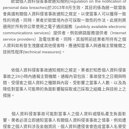
歐盟個人資料侵害事故通知規則(regulation on the notification of
personal data breaches)於2013年8月生效，其目的係為統一歐盟各
會員國有關個人資料侵害事故通知之規定，以使當事人可以獲得一致
性的待遇，同時，業者於歐盟境內亦可採取一致性的作法。此規則將
適用於所有供公眾使用之電子通訊服務（publicly available electronic
communications services）提供者，例如網路服務提供者（Internet
service providers）及電信業者，同時，其敍明前述業者所持有之個
人資料如有發生洩露或其他侵害時，應通知當事人與通報主管機關之
技術性程序(technical measures)。
依個人資料侵害事故通知規則之規定，業者於知悉個人資料侵害
事故之24小時內通報主管機關，通報內容包括：事故發生之日期與時
間、受侵害之個人資料之種類與內容、受影響之當事人人數、以及為
降低對當事人可能帶的負面影響擬採取或己採取之組織上與技術上之
措施。
個人資料侵害事故可能對當事人之個人資料或隱私產生負面影
響，業者必須立即通知當事人有關個人資料侵害事故之情事，例如遭
侵害之個人資料涉及金融資訊、個人資料遭侵害會造成當事人名譽受