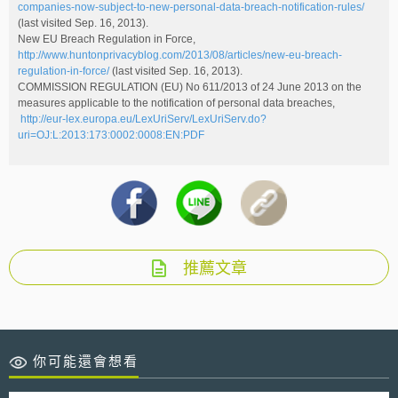
companies-now-subject-to-new-personal-data-breach-notification-rules/
(last visited Sep. 16, 2013).
New EU Breach Regulation in Force,
http://www.huntonprivacyblog.com/2013/08/articles/new-eu-breach-
regulation-in-force/
(last visited Sep. 16, 2013).
COMMISSION REGULATION (EU) No 611/2013 of 24 June 2013 on the
measures applicable to the notification of personal data breaches,
http://eur-lex.europa.eu/LexUriServ/LexUriServ.do?
uri=OJ:L:2013:173:0002:0008:EN:PDF
推薦文章
你可能還會想看