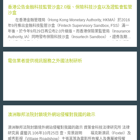
香港公告金融科技監管沙盒2.0版、保險科技沙盒以及證監會監管
沙盒
在香港金融管理局（Hong Kong Monetary Authority, HKMA）於2016
年9月推出金融科技監管沙盒（Fintech Supervisory Sandbox, FSS）滿一
年後，於今年9月29日再公布2.0升級版。而香港保險業監管局（Insurance
Authority, IA）同時發布保險科技沙盒（Insurtech Sandbox），證券及期貨
事務監察委員會（Securities and Futures Commission, SFC）亦公告證監
會監管沙盒（SFC Regulatory Sandbox），初步完備香港金融領域沙盒制
度之建立。 於金融科技監管沙盒2.0版中，香港金融管理局為加強金融
科技公司與HKMA連繫機制，將成立金融科技監管聊天室（Fintech
電信業者提供視訊服務之外國法制研析
Supervisory Chatroom），改變最初金融科技公司僅能透過銀行窗口與
HKMA進行試驗商品相關聯繫，造成程序不便、資訊不流通等問題，2.0版
後金融科技公司可透過HKMA隸屬之金融科技監管聊天室進行意見回饋。並
且由於香港針對金融科技、保險、證券及期貨領域推出三種沙盒機制，故推
出「一點通」之一站式便民服務，提供企業選擇沙盒並得以和各機關進行相
互協調，此次改革將於年底作業完成。 而IA為促進保險科技發展，推出
保險科技沙盒，對於保險公司計畫在香港推出的創新技術不確定是否符合香
港法規，給予受授權保險公司在沙盒機制內進行沙盒試驗，在沙盒試驗中，
主管機關得隨時對保險公司之風險控管做查核，並且消費者有隨時退出試驗
澳洲聯邦法院封鎖境外網站侵權對我國的啟示
並給予補償機制，IA亦可針對不符合之試驗計劃宣告中止。 另外，SFC
開放合資格之企業提供沙盒試驗，所謂「合資格之企業」是指經由香港《證
券及期貨條例》規範而設立之持照企業或新創公司，同時該公司必須使用創
澳洲聯邦法院封鎖境外網站侵權對我國的啟示 資策會科技法律研究所 法律
新科技並為投資者帶來更多優質產品服務，並受惠於香港金融服務業者。並
研究員 盧藝汎 106年10月25日 壹、背景說明 福克斯澳訊（Foxtel）及
且為保護投資者權益，除申請公司應有給予投資者退出機制與提供賠償方式
威秀影視（Village Roadshow）主張其等為電影所有權人及專屬被授權