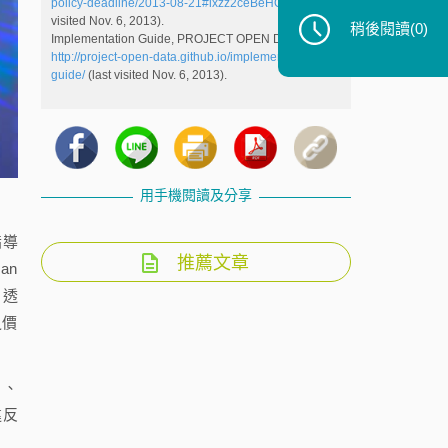
policy-deadline/2013-08-21#ixzz2ceBeHQNH
(last
visited Nov. 6, 2013).
稍後閱讀
(0)
Implementation Guide, PROJECT OPEN DATA,
http://project-open-data.github.io/implementation-
guide/
(last visited Nov. 6, 2013).
用手機閱讀及分享
指導
推薦文章
 an
。透
之價
）、
違反