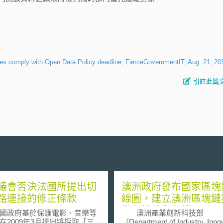
ies comply with Open Data Policy deadline, FierceGovernmentIT, Aug. 21, 20
引註此篇
議會否決法國所提出切
澳洲政府發布國家區塊
路連接的修正條款
線圖，建立澳洲區塊鏈
發展策略與目標
政府基於保護電影、音樂等
澳洲產業創新科技部
在2009年3月提出將採取「三
（Department of Industry, Inno