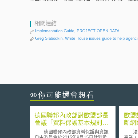
相關連結
Implementation Guide, PROJECT OPEN DATA
Greg Slabodkin, White House issues guide to help agenc
你可能還會想看
德國聯邦內政部對歐盟部長
歐盟
會議「資料保護基本規則」
斷網
(Datenschutz-
德國聯邦內政部資料保護與資訊
法國
Grundverordnung)發表意見
自由委員會於2015年8月15日針對歐
產業，