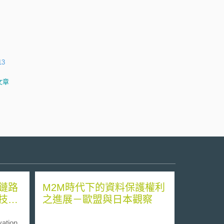
13
文章
鏈路
M2M時代下的資料保護權利
技術
之進展－歐盟與日本觀察
vation