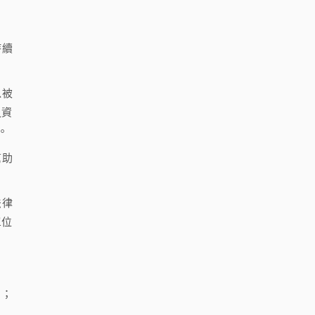
持續
以被
之資
。
幫助
法律
單位
日；