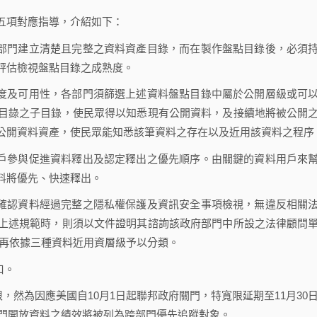
項對應指導，介紹如下：
府部門建立清楚且完整之資料資產目錄，而在製作盤點目錄後，必須
評估檢視盤點目錄之成熟度。
易度及可用性，各部門須篩選上述資料盤點目錄中屬於公開層級或可
目錄之子目錄，使民眾得以知悉現有公開資料，及接續地將被公開
公開資料資產，使民眾能知悉該筆資料之存在以及近用該資料之程序
用戶參與促進資料釋出及認定釋出之優先順序。由關鍵的資料用戶來
料將優先、快速釋出。
須確認資料經過完整之隱私權保護及資訊安全事項檢視，無違反相關
上述規範時，則須以文件證明其諮詢該政府部門中所設之法律顧問
位後之決定，再依據三種資料近用資層級予以分類。
口。
然為因應美國自10月1日起聯邦政府關門，特寬限延期至11月30
部門開放資料之績效將被列為跨部門優先追蹤對象。