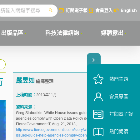
訂閱電子報
會員登入
English
出版品區
科技法律諮詢
媒體露出
熱門主題
嚴昱如
行
編譯整理
上稿時間：
2013年11月
會員專區
資料來源：
Greg Slabodkin, White House issues guide to help
訂閱電子報
agencies comply with Open Data Policy deadline,
FierceGovernmentIT, Aug. 21, 2013,
http://www.fiercegovernmentit.com/story/white-house-
熱門閱讀
issues-guide-help-agencies-comply-open-data-