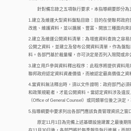
針對備忘錄之五項執行要求，本指導綱要即分為五
1.建立及維運大型資料盤點目錄：目的在使聯邦政
改進、維護資料，並以擴展、豐富、開放三種面向來
2.建立及維運公開資料清單：為增進資料查詢之容
公開之資料，並建立及發布公開資料清單，作為盤點
料。各部門基於裁量權，亦可決定是否列入限閱或非
3.建立用戶參與資料釋出程序：此程序將提供資料
聯邦政府認定資料資產價值，而被認定最高價值之資
4.當資料無法釋出時，須以文件證明：政府部門必
和政策規範者，才能公開資料。當認定資料涉及違反
（Office of General Counsel）或同類單
5.指導綱要中要求列出各部門應該負責管理資訊之窗
原定11月1日為完備上述基礎設施建置之最後期限，
在11月30日後，各部門將於每季報告執行進展，而