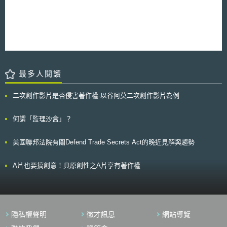
透過智慧電表傳輸至電力供應事業主體或交易市場，從而使電力供應事業主
（例如在包裝盒外標記號）；透過在設備上貼實體標籤、抑或在電腦螢幕上
體可及時知悉用電戶之用電或饋電情形，從而及時做出反應。 對於智
顯示該項資訊；並在消費者每次嘗試撥打緊急電話時，宣告不提供緊急電話
慧電表之建置程序以及資訊傳輸、保存安全性上，旨揭智慧電表計畫則要求
服務之聲明。 隨著VOIP使用者以及市場的不斷成長，Ofcom也將持續
應符合「智慧電表建置行為準則」（The Smart Meter Installation Code of
不斷檢視VOIP服務的相關規範，以期符合消費者的最大利益。
Practice, SMICoP），從而用電戶可以在此一準則或框架下，對於自己之用
電資料享有一定之掌握權限。
最多人閱讀
二次創作影片是否侵害著作權-以谷阿莫二次創作影片為例
何謂「監理沙盒」？
美國聯邦法院有關Defend Trade Secrets Act的晚近見解與趨勢
A片也要搞創意！具原創性之A片享有著作權
隱私權聲明
徵才訊息
網站導覽