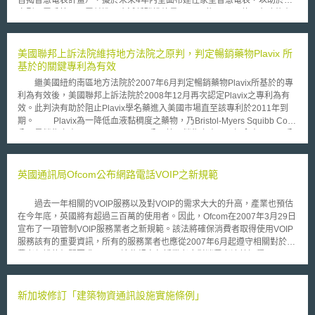
旨揭智慧電表計畫），擬於未來4年內全面布建住家型智慧電表，以助於住
家型用電戶管理用電並進一步減低碳排放量。 依BEIS預估，布建後有
可能助於節省住家型用電戶平均250英鎊之電費，並減少全國4千5百萬噸碳
排放量。依旨揭智慧電表計畫，電表布建費用將由售電業負擔，售電業應盡
其最大努力布建智慧電表，如售電業並未盡到此一義務，則恐將面臨高額罰
美國聯邦上訴法院維持地方法院之原判，判定暢銷藥物Plavix 所
鍰。同時，智慧電表之布建可以鼓勵消費者改變用電習慣，如鼓勵消費者於
基於的關鍵專利為有效
用電離峰時間對於電動載具進行充電，或者是設置（再生能源）發電設備用
繼美國紐約南區地方法院於2007年6月判定暢銷藥物Plavix所基於的專
於用電高峰期間發電、饋電至電網。 從而BEIS旨揭智慧電表計畫，也
利為有效後，美國聯邦上訴法院於2008年12月再次認定Plavix之專利為有
是為BEIS於2019年1月提出智慧饋電保證（Smart Export Guarantee，以下
效。此判決有助於阻止Plavix學名藥進入美國市場直至該專利於2011年到
簡稱SEG）鋪路。於SEG新政策下，BEIS將擬定一套不同於躉購制度之政
期。 Plavix為一降低血液黏稠度之藥物，乃Bristol-Myers Squibb Co.
策框架，使小型生產消費者（prosumer，此處係指可以自行生產電力之用
公司最銷售之產品及Sanofi-Aventis公司第二銷售之產品。加拿大Apotex公
電戶）所生產之綠色電力，可於此一政策框架之保障下，與售電業者議約，
司宣稱Plavix之專利為無效，於2006年開始在美國販售Plavix 之學名藥。
並將電力售予售電業者，以減輕英國政府預計於今年3月廢除躉購制度所帶
Bristol-Myers Squibb 與Sanofi-Aventis於贏得訴訟後表示將要求Apotex
來之衝擊。又依SEG新政策，小型生產性用電戶須設置有智慧電表，始受前
Inc.支付於販售學名藥期間對兩家藥商所造成的損失。 澳美國聯邦上訴
英國通訊局Ofcom公布網路電話VOIP之新規範
開SEG新政策之保證，從而得以優惠之價格或條件將再生能源設備所產生之
法院法官表示地方法院已徹底的討論Apotex 所提出的專利無效論點，否決
電力出售予電力供應事業主體。職是故，BEIS旨揭智慧電表計畫，實際上
Apotex所提出的該專利並未包含新發明及Sanofi-Aventis之科學家使用已知
可謂與BEIS於2019年所提出SEG新政策相互搭配，以迎接後躉購制度時代
過去一年相關的VOIP服務以及對VOIP的需求大大的升高，產業也預估
研究方法及已知化合物製成Plavix 之主要組成物。上訴法院法官表示於判斷
之來臨。 對於智慧電表之硬體規格，依旨揭智慧電表計畫，第二代智
在今年底，英國將有超過三百萬的使用者。因此，Ofcom在2007年3月29日
非顯而易見上，使用「後見之明」(hindsight)是不適合的。 針對此判
慧電表（SMETS2）為其建置之核心。第二代智慧電表與第一代智慧電表不
宣布了一項管制VOIP服務業者之新規範。該法將確保消費者取得使用VOIP
決，Apotex公司表示他們認為上訴法院之決定為錯誤的並將持續努力尋求於
同之處在於，第一代智慧電表係以3G為通訊基礎，且不同電力供應事業主
服務該有的重要資訊，所有的服務業者也應從2007年6月起遵守相關對於消
美國銷售有品質的且一般大眾負擔得起的Plavix 學名藥。
體所使用之系統相互間無法交流、並存，第二代智慧電表則以4G以上規格
費者保護的相關要求。 這些規定包括業者應對消費者清楚解釋：一、
為通訊基礎，且不同電力供應事業係使用同一套系統。同時，智慧電表應盡
服務內容是否包含緊急服務；二、該服務倚賴家用電源的程度；三、服務內
量配置有「住家顯示系統」（In-Home Displays），使住戶可以透過視覺化
容是否包含電話黃頁；四、如果消費者欲移轉業者，原有號碼是否可攜。如
之及時反饋方式，知悉現在住家內之能源使用情形以及相關電價狀況，從而
果消費者選擇的是沒有提供緊急電話或者倚賴外接電源的VOIP服務，該法
新加坡修訂「建築物資通訊設施實施條例」
進行改變用電習慣。同時，智慧電表之用電或饋電至電網之資訊，也應可以
也要求業者確保消費者在消費時，能確實瞭解選購VOIP服務之該項限制