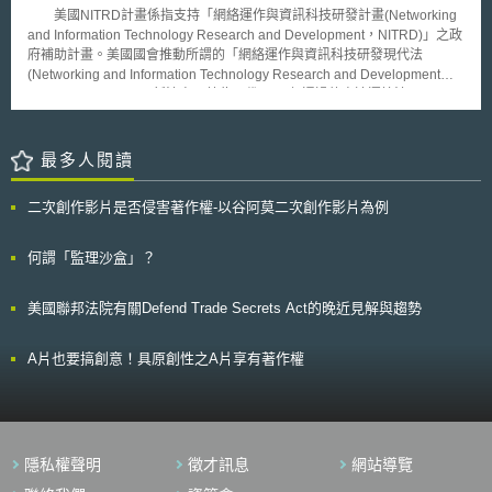
案）。 二、草案簡介 所謂綠色經濟，是因應全球經濟危機、氣候變
併購申報費現代化法案（Merger Filing Fee Modernization Act） 提高企業
美國NITRD計畫係指支持「網絡運作與資訊科技研發計畫(Networking
遷、石油資源枯竭而提出，其內容包括金融及租稅政策的重建以及再生能源
向政府申請併購案之審議費用，例如超過50億美金以上併購案審議費用從美
and Information Technology Research and Development，NITRD)」之政
的運用，初始概念於2007年由一位記者刊載於時代雜誌與紐約時報，後相
金28萬提升至225萬，確保美國司法部和聯邦貿易委員會執行反壟斷資源。
府補助計畫。美國國會推動所謂的「網絡運作與資訊科技研發現代法
關倡議人士遂依此成立非政府組織The Green New Deal Group，並於2008
(Networking and Information Technology Research and Development
年廣泛發行相關刊物。 三、草案內容 本草案賦予政府五大義務：溫室
Modernization Act)」新法案，藉此取代1991年通過的高速運算法(High
氣體零排放、創造百萬高薪工作機會、投資基礎設施及工業、永續環境（諸
Performance Computing Act)，進行現代化修法。新法將用來繼續支持「網
如確保空氣、水質、氣候、食品之安全、韌性社區之推動）、反壓迫等，且
絡運作與資訊科技研發計畫(Networking and Information Technology
內容上更將前開義務再行細分為14項目標計畫，並訂定10年執行期間。
Research and Development，NITRD)」之政府補助計畫，統整21個聯邦
最多人閱讀
上揭14項目標計畫的內容大致可分為五類，分別為：提升基礎設施以因
行政機關用於發展資通訊科技之業務與預算，提升政府整體效率。藉由補助
應各種氣候變遷所造成之災害、將政府所需能源全數轉換為零碳排放、提升
學校之外，以公私協力之方式補助企業發展非加密網路、電腦、軟體、資安
電力及能源效率、消除製造業與農業所造成之汙染與溫室氣體的排放，另外
二次創作影片是否侵害著作權-以谷阿莫二次創作影片為例
及相關資訊科技，將藉由加速基礎建設發展，強化資安和隱私保護之資通訊
亦全面將大眾運輸設施改建為高速及零碳排放系統。 為達成前述14項
科技。但補助主軸將取代舊法對高速運算電腦研發之重視，轉為重視發展虛
目標，本草案一共訂定15項須政府配合之細項，方向上包括：給予社區、組
實融合系統(Cyber-Physical System，CPS)，以利鋪設大數據或物聯網發
何謂「監理沙盒」？
織、機關、地方政府及各法人相關協助、提供適切之訓練課程及高等教育、
展所需之資通訊科技基礎建設。而這些資通訊科技的重要性不僅只是影響一
針對新興科技之研究與開發進行投資、提高家庭所得及保障各級勞工組織工
般的資通訊科技發展，更能協助其他許多科技及工程領域加速發展，包括從
會之權利、提供全民高品質之健康照護。
美國聯邦法院有關Defend Trade Secrets Act的晚近見解與趨勢
太空科技到生技研發等。
A片也要搞創意！具原創性之A片享有著作權
隱私權聲明
徵才訊息
網站導覽