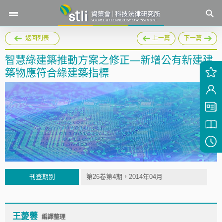
返回列表
上一篇
下一篇
智慧綠建築推動方案之修正—新增公有新建建
築物應符合綠建築指標
刊登期別
第26卷第4期，2014年04月
王薆蕓
編譯整理