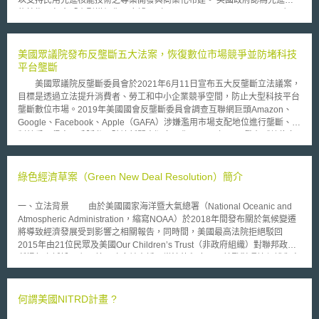
能技術，包含「小型模組化反應爐」（Small Modular Reactors, SMRs）、
「先進模組化反應爐」（Advanced Modular Reactors, AMRs）及「微型模
組化反應爐」（Micro Modular Reactors, MMRs），不僅可持續供應低碳
電力，且有助於維護電網穩定。 英國政府與產業利害關係人溝通而鑑別出
美國眾議院發布反壟斷五大法案，恢復數位市場競爭並防堵科技
推動民間專案所需解決之融資障礙，並提出相關因應方案，重點說明如下：
平台壟斷
（1）本框架導入「先進核能發展進程清單」（Advanced Nuclear
美國眾議院反壟斷委員會於2021年6月11日宣布五大反壟斷立法議案，
Pipeline）及「專案就緒度評估程序」（Project Readiness
目標是透過立法提升消費者、勞工和中小企業競爭空間，防止大型科技平台
Assessment），由政府協助鑑別於技術、供應鏈、資金、選址與營運方面
壟斷數位市場。2019年美國國會反壟斷委員會調查互聯網巨頭Amazon、
具相當成熟度之專案，以增強投資人對專案長期前景之信心。 （2）於具成
Google、Facebook、Apple（GAFA）涉嫌濫用市場支配地位進行壟斷、抑
本效益之前提下，政府得考慮為民營專案提供保險、收益支持，同時「國家
制競爭、侵害用戶隱私、破壞新聞出版多元化。2020年10月發布《數位市
財富基金」（National Wealth Fund, NWF）亦將於專案開發與建設階段進
場競爭調查》（Investigation of Competition In Digital Markets）強調恢復
行投資，而可化解投資人對於高昂開發成本、難以承保風險與缺乏明確回報
數位經濟市場競爭力重要性。2021年美國眾議院隨即提出五大反壟斷改革
之疑慮。 （3）能源安全與淨零排放部將成立「先進核能商業參與單位」
法案具體落實政策方向。 終止平台壟斷法案（Ending Platform Monopolies
綠色經濟草案（Green New Deal Resolution）簡介
（Advanced Nuclear Business Engagement Unit）以提供專門服務，負責
Act） 防止占主導地位的平台利用其對多個業務的控制能力，由董事或受託
專案推進與克服市場障礙，並協助企業與政府機構及地方政府溝通。
人持有公司25%以上的股票、盈利或資產，或以其他方式掌握實質控制權，
一、立法背景 由於美國國家海洋暨大氣總署（National Oceanic and
要求用戶使用其平台購買產品或服務進而取得優勢地位。 美國選擇與創新
Atmospheric Administration，縮寫NOAA）於2018年間發布關於氣候變遷
線上法案（American Choice and Innovation Online Act） 禁止平台的歧視
將導致經濟發展受到影響之相關報告，同時間，美國最高法院拒絕駁回
行為，包括使自家產品、服務及業務在平台上享有對手沒有的競爭優勢，禁
2015年由21位民眾及美國Our Children’s Trust（非政府組織）對聯邦政府
止自我偏好或歧視其他同類業者之行為。 平台競爭與機會法案（Platform
所提起之訴訟，主張美國政府並未循正當法律程序，即鼓勵對環境保護傷害
Competition and Opportunity Act） 禁止具獨占優勢平台藉由收購其他具競
甚鉅之石化能源開發。因此聯合國人權暨環境特別報告（UN Special
爭力對手，以擴大或鞏固線上平台市場力量。 透過啟動服務交換強化相容
Rapporteur on human rights and the environment）呼籲各國盡快針對環
性和競爭力法案（Augmenting Compatibility and Competition by Enabling
境變遷採取相關行動，美國國會議員Ed Markey及Alexandria Ocasio-
何謂美國NITRD計畫 ?
Service Switching Act） 透過啟動服務交換，滿足互操作性和資料可攜性，
Cortez遂基於上述情事於2019年2月7偕同提出綠色經濟草案（下稱本草
降低企業和消費者進入壁壘與轉換成本，使資料更容易移動到其他平台。