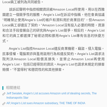
Local員工被列為共同被告。
該訴訟聲明中指控相關資訊被Amazon Local所使用，用以在西雅
圖建立一個競爭性的服務。Angie's List在訴訟中指稱，他在會員協議
“明確禁止使用Angie's List的帳戶和資料用於商業目的”，但Amazon
Local員工卻違反了契約。“Amazon Local沒有投入必要的時間，資源
和合法手段發展自己的研究與Angie's List競爭，相反的，Angie's List
和它的員工都選擇了秘密訪問和挪用Angie's List專有信息的快捷方
式。
Angie's List指控Amazon Local違反商業機密，竊盜，侵入電腦，
民事侵權，電腦欺詐與濫用盜用行為和違反契約。Angie's List請求法
院判決Amazon Local賠償其損失，並禁止Amazon Local再使用
Angie's List，包括已經得到的資訊。Angie's List也請求未規定的損害
賠償，“不當得利”和懲罰性的和其他損害。
相關連結
Jeff Swiatek, Angie's List accuses Amazon unit of stealing secrets, The
Indianapolis Star
AP, Angie's List sues Amazon subsidiary, THE TIME OF INDIA