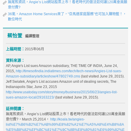
無尾熊資訊，Angie’s List網站股票上市！看老時代的做法如何讓120萬會員願
意付費?
36氪，Amazon Home Services來了，“亞馬遜家庭服務”也可加入購物籃！，
數位時代
蔡怡萱
編譯整理
上稿時間：
2015年06月
資料來源：
AP, Angie's List sues Amazon subsidiary, THE TIME OF INDIA, June 24,
2015,
http://timesofindia.indiatimes.com/tech/tech-news/Angies-List-sues-
Amazon-subsidiary/articleshow/47802749.cms
(last visited June 29, 2015).
Jeff Swiatek, Angie's List accuses Amazon unit of stealing secrets, The
Indianapolis Star, June 23, 2015
http://www.usatoday.com/story/money/business/2015/06/23/angies-list-
sues-amazon-local/29163223/
(last visited June 29, 2015).
延伸閱讀：
無尾熊資訊，Angie’s List網站股票上市！看老時代的做法如何讓120萬會員願
意付費?，March 25,2014，
http://koala.tw/angies-
list%E7%B6%B2%E7%AB%99%E8%82%A1%E7%A5%A8%E4%B8%8A
%E5%B8%82%EF%BC%81%E7%9C%8B%E8%80%81%E6%99%82%E