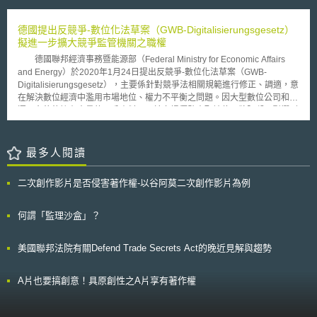
能源使用的安全性問題提出政策方針。 政策訂定之目標可分為八項，
分別為短期、中期及長期三個階段，每階段皆應採取具體執行措施，以因應
能源安全問題: 強化能力，克服2014年及2015年冬天將面臨的能源短缺問
德國提出反競爭-數位化法草案（GWB-Digitalisierungsgesetz）
題。 加強緊急應變措施，包括風險評估、偶發事件計畫以及維持既有的公
擬進一步擴大競爭監管機關之職權
共設施。 減緩能源的需求 建構具良好功能與全面整合的內部市場 增加歐盟
德國聯邦經濟事務暨能源部（Federal Ministry for Economic Affairs
地區的能源產出 進一步發展能源科技 使提供能源的來源國家以及相關公共
and Energy）於2020年1月24日提出反競爭-數位化法草案（GWB-
設施多樣化 促進國家間能源政策的合作，並和外部交流。 其中，具體
Digitalisierungsgesetz），主要係針對競爭法相關規範進行修正、調適，意
的措施包括執委會利用能源安全壓力測試(energy security stress test)模擬
在解決數位經濟中濫用市場地位、權力不平衡之問題。因大型數位公司和營
仿冬天天然氣供應短缺的問題，採用逆流(reverse flows)輸送、使用化石燃
運平台往往擁有大量的用戶資料而居於市場優勢支配地位，將阻礙、影響到
料替代能源、增加可提供出口能源的國家，不再侷限俄羅斯、阿爾及利亞、
其他新進公司的整體競爭和創新發展。 從而，數位經濟時代的競爭政
利比亞以及挪威國家等等。 此項政策後續的相關計畫內容已於6月26日
策需要有適當的競爭規則和監管手段，以便強化有效的市場競爭，本草案進
及27日由歐盟由各國代表出席歐盟執委會會議討論，其是否能解決歐洲能源
一步擴大德國競爭監管機關（Bundeskartellamt）的職權，目的在嚴格監管
最多人閱讀
短缺問題，作為其他國家之參考借鏡，值得觀察。
濫用市場力量之大型數位公司和平台營運商（如FACEBOOK、GOOGLE
等），同時增加競爭對手的市場創新和共享資料存取的機會，確保相關規定
二次創作影片是否侵害著作權-以谷阿莫二次創作影片為例
與執法達到適當平衡。 茲將該草案擬修正之主要內容，重點整理如
下： 禁止大型數位公司刻意阻礙用戶將其個人資料移轉至其他數位服務提
供者的限制競爭行為－促使用戶更易選擇轉換到其他平台，使德國競爭監管
何謂「監理沙盒」？
機關在判斷數位公司是否涉及限制競爭行為時，有更明確的介入依據。 提
出有關濫用（abuse）的新概念，係針對「在跨市場競爭上具顯著影響」之
美國聯邦法院有關Defend Trade Secrets Act的晚近見解與趨勢
公司（paramount significance for competition across markets），並賦予
德國競爭監管機關新的干預權限－在評估時，德國競爭監管機關不僅會考慮
單一市場，也會透過規定的要件檢視整體市場（例如：該公司在一個或數個
A片也要搞創意！具原創性之A片享有著作權
市場上的主導地位、財力、對資料或其他資源的存取、垂直整合）。若競爭
監管機關發現該公司雖尚未在市場上取得主導地位，但依其判斷已經對於跨
市場競爭具顯著影響性，除有正當理由外，原則上可以提出命令，並禁止該