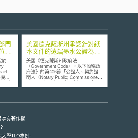
部門
美國德克薩斯州承認針對紙
位置
本文件的遠端墨水公證為法
定線上公證方法
院於
美國《德克薩斯州政府法
hy
（Government Code），以下簡稱政
hael
府法》的第406節「公證人、契約證
法機關
明人（Notary Public; Commissioner
出示或
of Deeds）」相關修正案於2024年1
憲法增
月1日正式生效，旨在針對該節的第
文第4
406.101分節以下的線上公證相關規
、住
範，透過擴充線上公證要件，使遠端
無理之
墨水公證（Remote Ink Notarization,
，不得
RIN）成為法定線上公證方法，並明
加上宣
定相關程序要求，確保遠端墨水公證
片享有著作權
須搜索
機制的安全性。 針對遠端墨水公證，
?
須扣押
依照美國土地產權協會（American
索
Land Title Association, ALTA）提出的
大學TLO為例-