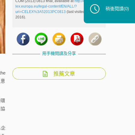
COM (2013) 0813 final, available at
http://eur-
lex.europa.eu/legal-content/EN/ALL/?
稍後閱讀
(0)
uri=CELEX%3A52013PC0813
(last visited May 09,
2016).
用手機閱讀及分享
he
推薦文章
之意
的環
議協
為企