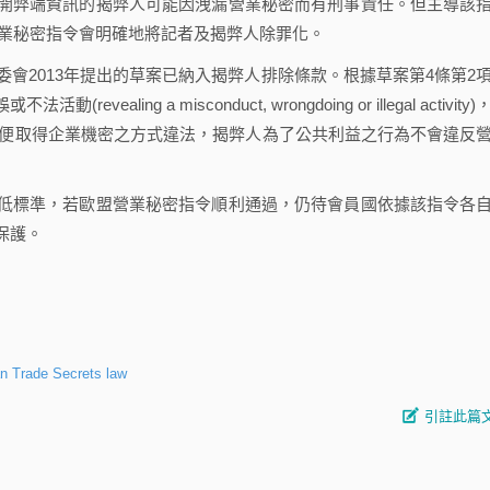
開弊端資訊的揭弊人可能因洩漏營業秘密而有刑事責任。但主導該
表示，營業秘密指令會明確地將記者及揭弊人除罪化。
2013年提出的草案已納入揭弊人排除條款。根據草案第4條第2
ng a misconduct, wrongdoing or illegal activity)
話說，即便取得企業機密之方式違法，揭弊人為了公共利益之行為不會違反
標準，若歐盟營業秘密指令順利通過，仍待會員國依據該指令各
保護。
n Trade Secrets law
引註此篇