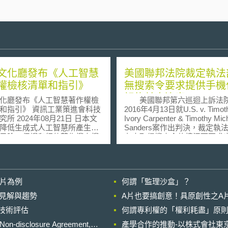
文化廳發布《人工智慧
美國聯邦法院裁定執法
權檢核清單和指引》
無搜索令要求提供手機
記錄並未違憲
化廳發布《人工智慧著作權檢
美國聯邦第六巡迴上訴法
 資訊工業策進會科技
2016年4月13日就U.S. v. Timot
 2024年08月21日 日本文
Ivory Carpenter & Timothy Mic
降低生成式人工智慧所產生的
Sanders案作出判決，裁定執
風險，保護和行使著作權人權
在未取得搜索令的情況下要求
2024年7月31日以文化廳3月發
取得手機位置記錄，並不違反
人工智慧與著作權的思考》、
修條文第4條。美國憲法增修條
5月發布的《人工智慧時代知識
條規定：「人人具有保障人身
究小組中期報告》，以及總務
所、文件及財物的安全，不受
影片為例
何謂「監理沙盒」？
濟產業省4月份發布的《人工智
搜索和拘捕的權利；此項權利
指引（1.0版）》的資料為基
侵犯；除非有可成立的理由，
的晚近見解與趨勢
A片也要搞創意！具原創性之A
訂發布《人工智慧著作權檢核
誓或誓願保證，並具體指明必
進行技術評估
1]。 壹、事件摘要 日
何謂專利權的「權利耗盡」原則
的地點，必須拘捕的人，或必
廳的《人工智慧著作權檢核清
的物品，否則一概不得頒發搜
losure Agreement,
產學合作的推動-以株式會社東京