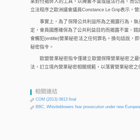
業對付揭弊人的工具，以掩蓋不當或違法行為，而公
立法程序之歐洲議會議員Constance Le Grip
事實上，為了保障公共利益所為之揭露行為，執委會
定，會員國應確保為了公共利益目的而揭露不當、錯誤或不法活動(reveali
會觸犯(entitle)營業秘密法之任何罪名。換句
秘密指令。
歐盟營業秘密指令僅建立歐盟保障營業秘密之最低
法，訂立境內營業秘密相關規範，以落實營業秘密之
相關連結
COM (2013) 0813 final
BBC, Whistleblowers fear prosecution under new Europea