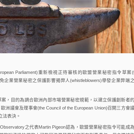
n Parliament)重新檢視正待審核的歐盟營業秘密指令草案(t
rotection)，避免企業營業秘密之保護影響揭弊人(whistleblowers)舉發企業弊端
草案，目的為調合歐洲內部市場營業秘密規範，以建立保護創新者
事會(the Council of the European Union)召開三方會
立法表決。
bservatory之代表Martin Pigeon認為，歐盟營業秘密指令可能成