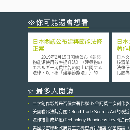
你可能還會想看
日本閣議公布建築節能法修
日本
正案
著作
2019年2月15日閣議公布《建築
日本文
物能源使用效率提升法》（建築物の
核清單和指引》
エネルギー消費性能の向上に関する
法律研究所
法律，以下稱「建築節能法」）的修
化廳為
正案，將根據住宅及建築物的規模、
著作權
用途等特性，採取高效性綜合對策，
利，於
以達到2030年節能目標。 本次
布的《
最多人閱讀
《建築節能法》主要修正內容，包
內閣府
含： 非住宅之建築物（如商辦大
產權研
二次創作影片是否侵害著作權-以谷阿莫二次創作
樓）：原針對新建、改建、擴建大規
省和經
模（樓地板面積2000m2以上）建築物
慧事業
美國聯邦法院有關Defend Trade Secrets Act
應符合「建築物能源使用效率基準」
礎，制
（建築物エネルギー消費性能基準）
運作技術成熟度(Technology Readiness Level)
清單和指引》[
之強制規定，將擴及中規模（樓地板
本文化
美國涉密聯邦政府員工之機密資訊維護-保密協議（Non-disc