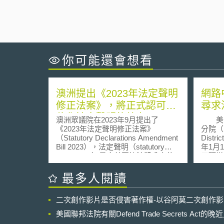
你可能還會想看
澳洲提出《2023年法定聲明
網路
修正法案》，將正式認可數
尋求
位化法定聲明的效力
澳洲眾議院在2023年9月提出了
美國
《2023年法定聲明修正法案》
分院（US 
（Statutory Declarations Amendment
Distri
Bill 2023），法定聲明（statutory
年1月
declaration）是大英國協法體系中的
口頭辯
一種法律行為，效力相當於宣誓，以
目前電
確認聲明人聲明內容為真。如受雇者
Com
最多人閱讀
可以法定聲明的方式聲明自己的工作
信委員會（
經歷屬實，以做為受雇資料不全時的
Comm
二次創作影片是否侵害著作權-以谷阿莫二次創作
補充。該修正案將使數位方式（digital
路服務提供
execution）進行的法定聲明和傳統書
Prov
美國聯邦法院有關Defend Trade Secrets Act
面形式具有相同效力。 澳洲政府在
BitTorrent。 Bit