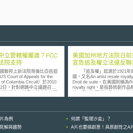
中立管轄權屬誰？FCC
美國加州地方法院日前
法院支持
宣告追及權立法違反聯
法
聯邦上訴法院哥倫比亞巡迴
「追及權」起源於1921年
Court of Appeals for the
國，又名An artist resale royal
ct of Columbia Circuit）於2010
Droit de suite，在美國則稱為Re
12日，針對網路中立議題召開
royalty right，是指藝術創作
論聽證會。該案上訴人為美國
後，原來的藝術家仍享有一定
視及網路服務市佔率最高的
成的權利。立法之初在於保護
cast所提出，系爭案由為聯邦通
藝術創造家，以梵谷的畫作《
Federal Communication
為例，原始賣價僅為1000日圓
ission, FCC）於2008年禁止網
在拍賣會場上以6千6百萬日圓
影片為例
何謂「監理沙盒」？
者（Internet Services
時的天價。然而，獲利的僅是
ider, ISP）限制其用戶使用
與投資客，梵谷與其後代沒有
的晚近見解與趨勢
A片也要搞創意！具原創性之A
Torrent為一種常見
絲毫利益。再者，藝術創造家