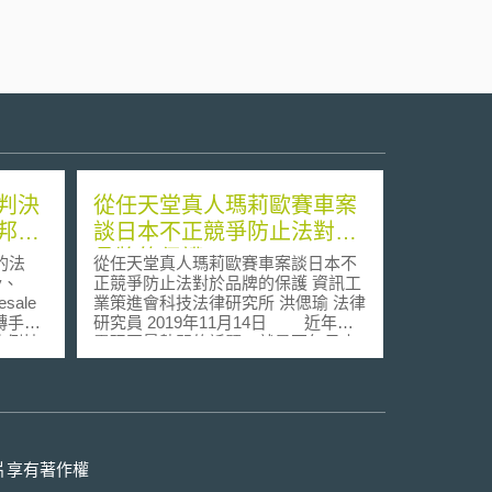
判決
從任天堂真人瑪莉歐賽車案
邦憲
談日本不正競爭防止法對於
品牌的保護
的法
從任天堂真人瑪莉歐賽車案談日本不
ty、
正競爭防止法對於品牌的保護 資訊工
sale
業策進會科技法律研究所 洪偲瑜 法律
品轉手
研究員 2019年11月14日 近年在
比例抽
電玩圈最熱門的話題，就是百年日本
弱勢的
遊戲公司任天堂創作的經典瑪莉歐賽
農婦》
車遊戲真實重現在日本街頭。運營真
，惟卻
人瑪莉歐賽車的MariCar公司[1]提出
創下當
了Go-Kart 租借服務，主打消費者可
收藏家
以化身為瑪莉歐賽車裡的遊戲人物直
享受到
接在街頭享受奔馳的樂趣，為此替
片享有著作權
不似出
MariCar公司招攬不少客源。任天堂公