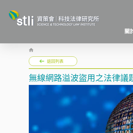
關
返回列表
無線網路溢波盜用之法律議