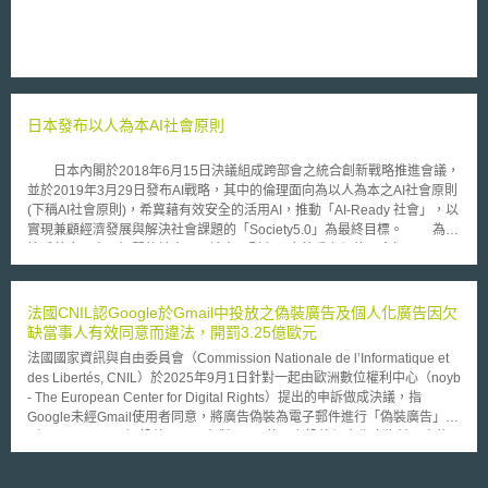
防護措施之違反」同時生效施行。 草案制定目的在於確保加拿大本國
人若遇有資料外洩且具有損害風險時，可收到精確的相關資訊。私部門對本
人的通知應包含使本人可理解外洩的衝擊和影響的詳細資訊。草案確保加拿
大個人資料保護公署（Office of the Privacy Commissioner of Canada）之
專員亦能獲得有關資料外洩的確實且對等資訊，並可監督、確認私部門遵守
法規並執行。草案詳載私部門於通報個人資料保護公署時應提交的資訊，以
日本發布以人為本AI社會原則
及通知本人時應提供的資訊，且不限制私部門額外提供其他資訊。遇有資料
外洩情事而故意不即時通報個人資料保護公署或通知本人者，最高將可處十
萬美金罰鍰。
日本內閣於2018年6月15日決議組成跨部會之統合創新戰略推進會議，
並於2019年3月29日發布AI戰略，其中的倫理面向為以人為本之AI社會原則
(下稱AI社會原則)，希冀藉有效安全的活用AI，推動「AI-Ready 社會」，以
實現兼顧經濟發展與解決社會課題的「Society5.0」為最終目標。 為構
築妥善應用人工智慧的社會，AI社會原則主張應尊重之價值理念如下： (一)
尊重人類尊嚴的社會：AI應作為能激發人類發揮多樣能力和創造力的工具。
(二) 多元性和包容性的社會（Diversity & Inclusion）：開發運用AI以共創多
元幸福社會。 (三) 永續性的社會（Sustainability）：透過AI強化科技，以創
法國CNIL認Google於Gmail中投放之偽裝廣告及個人化廣告因欠
造能持續解決社會差距與環境問題的社會。 而AI社會原則核心內容為：
缺當事人有效同意而違法，開罰3.25億歐元
(一) 以人為本：AI使用不得違反憲法或國際保障之基本人權。 (二) AI知識
法國國家資訊與自由委員會（Commission Nationale de l’Informatique et
（literacy）教育：提供必要的教育機會。 (三) 保護隱私：個人資料的流通
des Libertés, CNIL）於2025年9月1日針對一起由歐洲數位權利中心（noyb
及應用應妥適處理。 (四) 安全確保：把握風險與利益間之平衡，從整體提高
- The European Center for Digital Rights）提出的申訴做成決議，指
社會安全性。 (五) 公平競爭確保：防止AI資源過度集中。 (六) 公平性、說
Google未經Gmail使用者同意，將廣告偽裝為電子郵件進行「偽裝廣告」
明責任及透明性任。 (七) 創新：人才與研究皆須國際多樣化，並且建構產官
（Disguised Ads）投放，以及在對Gmail使用者投放個人化廣告前，未能
學研AI合作平台。
於Gmail帳號申請流程中提供當事人提供較少cookies、選擇非個人化之通用
廣告（generic ads）的選項，違反了《電子通訊法》（code des postes et