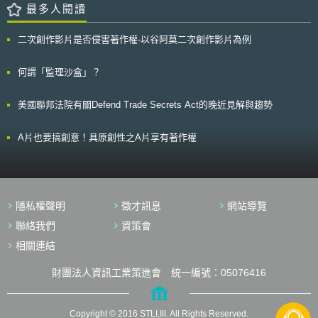
des communications électroniques）與《資訊與自由法》（loi
最多人閱讀
Informatique et Libertés）中關於歐盟《電子隱私指令》（ePrivacy
Directive）之施行規定，對Google裁處了3.25億歐元的罰鍰，並要求改
二次創作影片是否侵害著作權-以谷阿莫二次創作影片為例
善。以下節錄摘要該裁決之重點： 一、 偽裝成電子郵件的偽裝廣告與電子
郵件廣告均須獲當事人同意始得投放 歐盟《電子隱私指令》第13條1項及法
國《電子通訊法》規定，電子郵件直接推銷（direct marketing）僅在其目
何謂「監理沙盒」？
標是已事先給予同意的使用者時被允許。CNIL，依循歐盟法院（CJEU）判
例法（C-102/20）見解，認為若廣告訊息被展示在收件匣中，且形式類似
美國聯邦法院有關Defend Trade Secrets Act的晚近見解與趨勢
真實電子郵件，與真實電子郵件相同位置，則應被認為是電子郵件直接推
銷，須得到當事人之事前同意。因此，CNIL認定偽裝廣告即便技術上不是
狹義的電子郵件，僅僅因其在通常專門用於私人電子郵件的空間中展示，就
A片也要搞創意！具原創性之A片享有著作權
足以認為這些廣告是透過使用者電子郵件收件匣傳遞的廣告，屬於電子郵件
廣告，而與出現在郵件列表旁邊且獨立分開的廣告横幅不同，後者非屬電子
郵件廣告。 二、 Cookie Wall下當事人的有效同意：「廣告類型」的選擇、
服務申請流程的隱私設計與資訊透明 CNIL參酌歐盟個人資料保護委員會
（European Data Protection Board, EDPB）第2024/08號關於「同意與付
隱私權聲明
徵才訊息
網站導覽
費模式」意見，認為同意接受廣告在特定條件下得作為使用Gmail服務的條
件。換言之，以「cookie wall」（註：拒絕cookie的蒐集即無法獲得服務之
聯絡我們
資策會
網站設計）取得之當事人「同意」，非當然不自由或無效。CNIL認為，在
相關連結
免費服務的框架下，cookie wall在維持提供服務與服務成本之間的經濟平衡
上，要求服務申請者須接受投放廣告的cookie是合法的。惟CNIL認為，這
財團法人資訊工業策進會 統一編號：05076416
不代表Google可以任意決定所蒐集的cookies和相應廣告模式的類型。
CNIL要求，當事人在cookie wall的框架內仍應享有選擇自由，才能取得蒐
集為投放個人化廣告之cookies的當事人有效同意，亦即：在個人化廣告處
理更多個資和對當事人造成更多風險的情況下，當事人應被給予機會選擇
Copyright © 2016 STLI,III. All Rights Reserved.