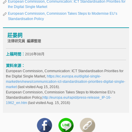
European Commission, Communication: ICT Standardisation Priorities for
the Digital Single Market
European Commission, Commission Takes Steps to Modernise EU’s
Standardisation Policy
莊晏詞
法律研究員 編譯整理
上稿時間：
2016年08月
資料來源：
European Commission, Communication: ICT Standardisation Priorities for
the Digital Single Market,
https://ec.europa.eu/digital-single-
market/en/news/communication-ict-standardisation-priorities-digital-single-
market
(last visited Aug 15, 2016).
European Commission, Commission Takes Steps to Modernise EU’s
Standardisation Policy,
http://europa.eu/rapid/press-release_IP-16-
1962_en.htm
(last visited Aug. 15, 2016)