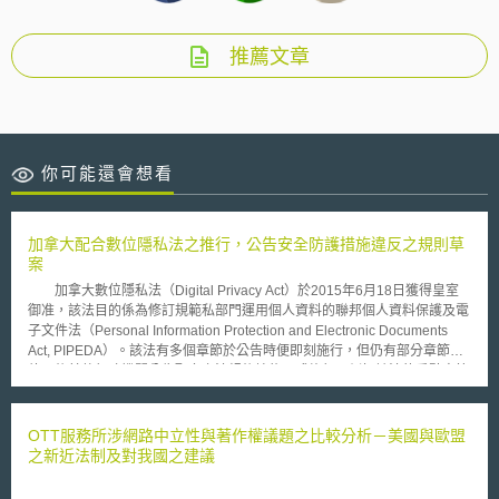
推薦文章
你可能還會想看
加拿大配合數位隱私法之推行，公告安全防護措施違反之規則草
案
加拿大數位隱私法（Digital Privacy Act）於2015年6月18日獲得皇室
御准，該法目的係為修訂規範私部門運用個人資料的聯邦個人資料保護及電
子文件法（Personal Information Protection and Electronic Documents
Act, PIPEDA）。該法有多個章節於公告時便即刻施行，但仍有部分章節需
待日後其他行政機關公告配套之法規後始能正式施行，例如該法的重點章節
之一：「安全防護措施之違反」（Breaches of Security Safeguards）。
歷經約莫兩年，加拿大創新、科學及經濟發展部（Innovation, Science
and Economic Development Canada）於2017年9月2日公告安全防護措
OTT服務所涉網路中立性與著作權議題之比較分析－美國與歐盟
施違反之規則草案（Breaches of Security Safeguards Regulations），以
之新近法制及對我國之建議
及規則衝擊分析聲明（Regulatory Impact Analysis Statement）。草案自公
告時起開放30天供相關利益關係人發表意見，未來將和數位隱私法的「安全