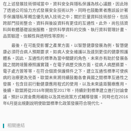
在上述發展技術領域當中，資料安全與隱私保護為核心議題，因此除
了透過公司協力方式發展安全技術以外，同時也鼓勵業者應該設計著
手保護隱私等概念優先納入技術之中；關於巨量資料技術部分，包括
跨部門技術整合、資料與後設資料有更佳的互通性。此外，尚包括資
料與軟體基礎設施服務，提供科學資料的交換、執行資料管理計畫、
品質驗證、信賴性與透明性等原則。
最後，在可能受影響之產業方面，以智慧健康發展為例，智慧健
康必須符合病人預期要求，如病人安全維護以及達到更佳的健康照護
體系。因此，互通性的標準為當中關鍵的角色，未來亦有助於發展各
國之間跨境醫療照護實踐。在電子病歷交換方面，從病人病歷摘要、
電子處方簽等等，在符合個資保護條件之下，建立互通性標準可使疾
病的治療更為完善。歐盟未來將持續鼓勵各會員國之間標準互通性之
發展，包含目前行動健康應用程式的使用，以及未來遠距醫療應用。
後續，歐盟將從2016年開始至2017年，持續針對標準建立進行討論會
議，預計以資金費用補助以及其他政策方式輔導發展，同時也在2016
年6月提出規劃說明使歐盟標準化政策發展符合現代化。
相關連結