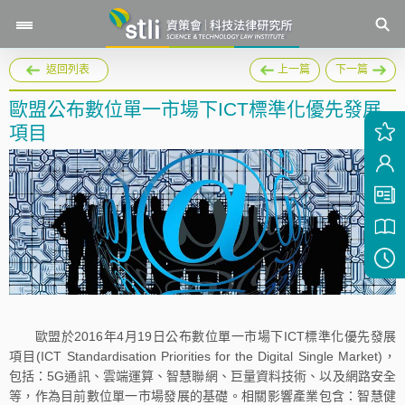
返回列表
上一篇
下一篇
歐盟公布數位單一市場下ICT標準化優先發展
項目
歐盟於2016年4月19日公布數位單一市場下ICT標準化優先發展
項目(ICT Standardisation Priorities for the Digital Single Market)，
包括：5G通訊、雲端運算、智慧聯網、巨量資料技術、以及網路安全
等，作為目前數位單一市場發展的基礎。相關影響產業包含：智慧健