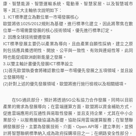
康、智慧能源、智慧運輸系統、電動車、智慧家居、以及智慧城市
等。其三大主軸依次說明如下：
1. ICT標準建立為數位單一市場發展核心
歐盟將依1025/2012規則為基礎，進行標準化建立，因此將聚焦在數
位單一市場需要發展的核心技術領域，優先進行標準訂定。
2. 因應全球技術變遷發展
ICT標準發展主要仍以產業為導向，且由產業自願性採納，建立之原
則包括應具備透明性、開放、公平與一致性、有效與連結性等，此同
時也能促成歐洲創新能量之發展。
3.以雙主軸計畫優先發展ICT標準設立
(1)首先歐盟執委會將確認數位單一市場優先發展之五項領域，並且設
立發展時程。
(2)針對上述的優先發展領域，歐盟將進行施行檢視以及相關細項。
在5G通訊部分，預計將透過5G公私協力合作發展，同時以目前
產業的需求為發展導向；在雲端運算方面，歐盟將以資金補助方式，
促進雲端應用的互通性與易取性發展，並且支持企業，尤其在中小企
業部分，以服務層級協議為基礎，協助採用雲端運算服務；在智慧聯
網發展部分，主要為發展技術、介面、Open API等，建立準則，並預
計將智慧聯網標準納入成為政府採購項目之一；在網路安全性部分，