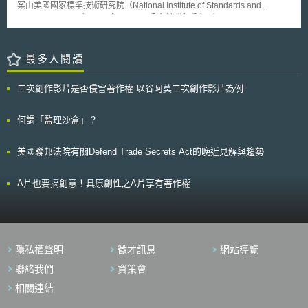
案由美國國家標準技術研究院（National Institute of Standards and
Technology, NIST）2023年12月8日公布於聯邦公報（Federal
Register），旨在訂立政府機關發動《拜杜法》（Bayh-Dole Act）第203條
「介入權」（March-in rights）之判斷流程與標準，以確保介入權發動具一
致性。根據草案內容，當受政府補助之研發成果若經商業運用後被以「不合
最多人閱讀
理價格」販售，而未滿足民眾健康與安全需求時，提供補助之政府機關應適
時介入。 然而，介入權指引草案將「價格合理性」納入介入權發動要件，
二次創作影片是否侵害著作權-以谷阿莫二次創作影片為例
被美國各界質疑係為達成拜登政府打擊藥價之政策目的，亦即透過擴大、強
化介入權之方式，將「受政府補助之專利藥」強制再授權專利，以降低藥品
價格。 FTC於意見書中亦對此爭議提出看法，認為美國人民就處方藥須支付
何謂「監理沙盒」？
不斷上漲之昂貴價格，雖然賦予各機關審查「價格合理性」，將使得介入權
發動更為廣泛且靈活，並得以監督藥品價格。惟擴大、強化介入權仍有隱
美國聯邦法院有關Defend Trade Secrets Act的晚近見解與趨勢
患，尤其製藥公司恐為了保護其藥品專利，因此擴大申請專利權範圍導致專
利叢林（patent thicket）現象產生，例如除將活性成分申請專利外，另將製
程、劑型亦申請專利，此為未來各政府機關應該共同解決之問題。
A片也要搞創意！具原創性之A片享有著作權
隱私權聲明
徵才訊息
網站導覽
聯絡我們
資策會
相關連結