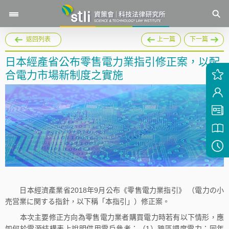
返回列表
上一篇
下一篇
日本經產省公布零售電力業指引修正案，以配
合電力市場新制度之實施
日本經濟產業省2018年9月公布《零售電力業指引》 （電力の小
売営業に関する指針，以下稱「本指引」）修正案。
本次主要修正方向為零售電力業者購買電力時若有以下情形，應
如何於電源結構表上說明供用電戶參考：（1）跨區調度電力：同年