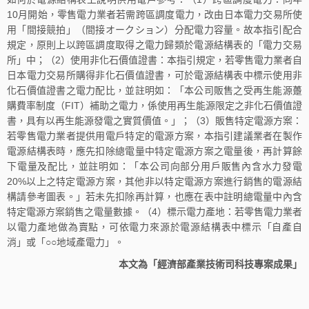
10月開始，零售電力業者若需跨區調度電力，改由日本電力交易所使
用「間接競拍」（間接オークション）分配電力容量。故本指引配合
規定，原則上以跨區調度取得之電力歸類於電源結構表的「電力交易
所」中；（2）使用非化石價值證書：本指引規定，若零售電力業者自
日本電力交易所購得非化石價值證書，可於電源結構表中標示使用非
化石價值證書之電力配比，並註明如：「本公司販售之受再生能源躉
購費率制度（FIT）補助之電力，係使用再生能源限定之非化石價值證
書，具有以再生能源發電之實質價值。」；（3）販售特定電源方案：
若零售電力業者提供用電戶特定的電源方案，本指引建議業者在製作
電源結構表時，應先扣除總電量中特定電源方案之電量後，再計算餘
下電量及配比，並註明如：「本公司向部分用戶販售內含水力發電
20%以上之特定電源方案，其他非以特定電源方案進行銷售的電源結
構請參考圖表。」若未先扣除再計算，也應在表中註明總電量中內含
特定電源方案銷售之電量數據。（4）標示電力產地：若零售電力業者
以電力產地做為賣點，可依電力來源於電源結構表中標示「自產自
消」或「○○地域產電力」。
本文為「經濟部產業技術司科技專案成果」