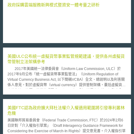
政府採購雲端服務新興模式暨資安一體考量之研析
美國ULC公布統一虛擬貨幣事業監管規範建議，提供各州虛擬貨
幣管制立法架構參考
2017年美國統一法律委員會（Uniform Law Commission, ULC）於
2017年9月公布「統一虛擬貨幣事業監管法」（Uniform Regulation of
Virtual Currency Business Act, 以下簡稱VCBA）全文、總說明以及利害關
係人意見，對於虛擬貨幣（virtual currency）提供管制架構，囊括虛擬貨幣
定義和適用範圍、營業執照要求、跨州互惠原則、消費者保護、網路安全、
反洗錢和對進行虛擬貨幣商業活動者之監管等重要問題，作為各州相關立法
參考。迄今美國夏威夷州和內布拉斯加州分別向州議會提案，朝向採用
VCBA作為該州虛擬貨幣管制參考規範之方向討論。
美國FTC認為政府擴大拜杜法權介入權適用範圍將引發專利叢林
危機
美國聯邦貿易委員會（Federal Trade Commission, FTC）於2024年2月6
日針對「介入權指引草案」（Draft Interagency Guidance Framework for
Considering the Exercise of March-In Rights）提交意見書。介入權指引草