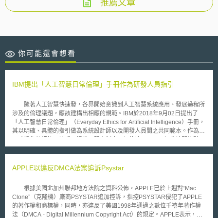
推薦文章
你可能還會想看
IBM提出「人工智慧日常倫理」手冊作為研發人員指引
隨著人工智慧快速發，各界開始意識到人工智慧系統應用、發展過程所
涉及的倫理議題，應該建構出相應的規範。IBM於2018年9月02日提出了
「人工智慧日常倫理」（Everyday Ethics for Artificial Intelligence）手冊，
其以明確、具體的指引做為系統設計師以及開發人員間之共同範本。作為可
明確操作的規範，該手冊提供了問責制度、價值協同、可理解性等關注點，
以促進社會對人工智慧的信任。 一、問責制度（Accountability） 由於
人工智慧的決策將作為人們判斷的重要依據，在看似客觀的演算系統中，編
寫演算法、定義失敗或成功的程式設計人員，將影響到人工智慧的演算結
APPLE以違反DMCA法案追訴Psystar
果。因此，系統的設計和開發團隊，應詳細記錄系統之設計與決策流程，確
保設計、開發階段的責任歸屬，以及程序的可檢驗性。 二、價值協同
根據美國北加州聯邦地方法院之資料公佈，APPLE已於上週對“Mac
（Value Alignment） 人工智慧在協助人們做出判斷時，應充分考量到
Clone”（克隆機）廠商PSYSTAR追加控訴，指控PSYSTAR侵犯了APPLE
事件的背景因素，其中包括經驗、記憶、文化規範等廣泛知識的借鑑。因此
的著作權和商標權，同時，亦違反了美國1998年通過之數位千禧年著作權
系統設計和開發人員，應協同應用領域之價值體系與經驗，並確保演算時對
法（DMCA - Digital Millennium Copyright Act）的規定。APPLE表示，尚