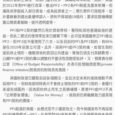
於2011年對PFI進行改革，推出PF2。PF2有PFI制度及基本架構，但
讓政府參股投入部分資金，成為投資者之一；簡化案件行政程序，從
計畫啟動到選出最優申請人，原則不得超過18個月；要求民間機構披
露公開資產報酬，提升透明度等。
PFI和PF2契約雖然已用於資助學校、醫院和其他基礎設施的建
設，但此二模式的使用率近來已顯著下降，此可從英國雖修正PFI推出
PF2，但PF2迄今僅使用了六次，以及目前的PFI及PF2契約，有86%
是在2010年前簽立可證。此外，採用PFI或PF2契約後，如發生契約
提前終止情形，機關須依約買回公共建設，導致仍須支付高額費用，
凸顯PFI或PF2契約難以調整的不靈活性而飽受批評。又，預算責任辦
公室（Office of Budget Responsibility）亦表示民間融資提案(private
finance initiative)對政府的財政具有風險。
英國財政部已聽取前述各個關注，並且決定未來的施政規劃不再
採用PF2 ，但財政部同時表示不會終止現有的PFI和PF2契約，會履行
承諾完成履約，因為契約終止所生之高額補償，將使PFI或PF2不具
「公帑節省價值」（Value for Money），故政府仍將繼續致力提高現
有PFI契約的價值。
PFI起源於英國，此模式受不少國家效尤。而今英國宣布不再採用
PFI的進階模式－PF2，此政策對PFI有無影響，以及英國政府未來是