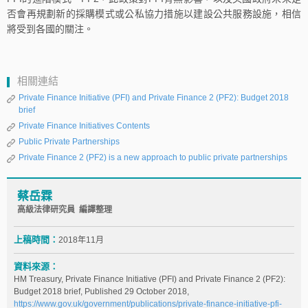
否會再規劃新的採購模式或公私協力措施以建設公共服務設施，相信
將受到各國的關注。
相關連結
Private Finance Initiative (PFI) and Private Finance 2 (PF2): Budget 2018
brief
Private Finance Initiatives Contents
Public Private Partnerships
Private Finance 2 (PF2) is a new approach to public private partnerships
蔡岳霖
高級法律研究員 編譯整理
上稿時間：
2018年11月
資料來源：
HM Treasury, Private Finance Initiative (PFI) and Private Finance 2 (PF2):
Budget 2018 brief, Published 29 October 2018,
https://www.gov.uk/government/publications/private-finance-initiative-pfi-