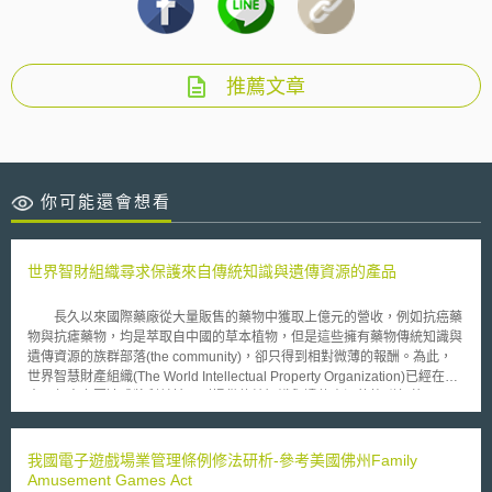
推薦文章
你可能還會想看
世界智財組織尋求保護來自傳統知識與遺傳資源的產品
長久以來國際藥廠從大量販售的藥物中獲取上億元的營收，例如抗癌藥
物與抗瘧藥物，均是萃取自中國的草本植物，但是這些擁有藥物傳統知識與
遺傳資源的族群部落(the community)，卻只得到相對微薄的報酬。為此，
世界智慧財產組織(The World Intellectual Property Organization)已經在過
去五年中力圖達成將利益擴及到提供傳統知識與遺傳資源的族群部落。
許多先進國家到非洲、亞洲等地方蒐尋具有療效的植物後，回實驗室進
行研發萃取其物質後做成藥物，但卻從來沒有主動的揭露其來源，也不曾主
動的回饋其獲利給那些藥廠從中獲得藥物植物的族群部落。開發中國家已試
我國電子遊戲場業管理條例修法研析-參考美國佛州Family
著要去制止這非法的竊用傳統知識的行為。 但由於傳統知識是累積
Amusement Games Act