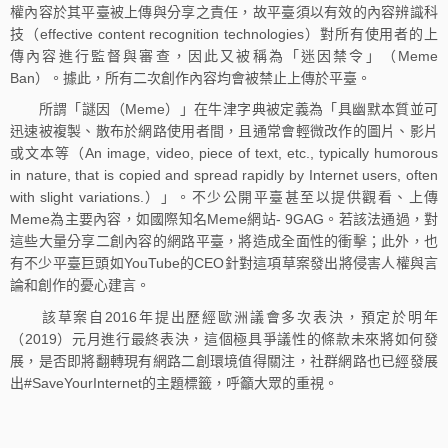
權內容於其平臺被上傳與分享之責任，故平臺須以有效的內容辨識科
技（effective content recognition technologies）對所有使用者的上
傳內容進行監督與審查，因此又被稱為「迷因禁令」（Meme
Ban）。據此，所有二次創作內容均會被禁止上傳於平臺。
所謂「謎因（Meme）」在牛津字典被定義為「具幽默本質並可
迅速被複製、散布於網路使用者間，且通常會輕微改作的圖片、影片
或文本等（An image, video, piece of text, etc., typically humorous
in nature, that is copied and spread rapidly by Internet users, often
with slight variations.）」。不少公開平臺甚至以提供觀看、上傳
Meme為主要內容，如國際知名Meme網站- 9GAG。若該法通過，對
這些大量分享二創內容的網路平臺，將造成全面性的衝擊；此外，也
有不少平臺巨頭如YouTube的CEO針對這項草案發出將侵害人權與言
論和創作的憂心建言。
該草案自2016年提出歷經歐洲議會多次表決，預定於明年
（2019）元月進行最終表決，這個極具爭議性的條款未來將如何發
展，是否即將翻轉現有網路二創環境值得關注，社群網路也已經發展
出#SaveYourInternet的主題標籤，呼籲大眾的重視。