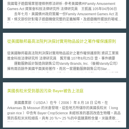
的，因此傳統知識的保護也面臨到如何認定其於何時已存在的困難。因此傳
我國電子遊戲場業管理條例修法研析 -參考美國佛州Family Amusement
統的智慧財產保護體系對於不能確認個別權利人與權利標的範圍的傳統知識
Games Act 資策會科技法律研究所 法律研究員 王凱嵐 105年04月06日
無法提供保護。 不過，世界智慧財產組織表示藥廠已開始關心並參與
去年七月，美國佛州政府簽屬一份Family Amusement Games Act 法
傳統知識利用的協議，因為這些投資億元於研發而已有成功結果的藥廠，並
案，條文部份針對電子遊戲機做完整的定義解釋，及遊戲機所擺放的場域做
不希望他們處於一個法律上不確定的狀態。
限制。特別的是此法案排除博弈遊戲，僅針對非博弈遊戲做獨立規範。
新修法案之目的在於解決相關遊戲業者面對舊法時的疑惑。修法後將博
弈性遊戲與技術性遊戲做出區分，另關於遊戲擺放的場域以及遊戲獎賞都有
明確的立法條文。法案做出明確規範後，大幅度的降低遊戲機業者對於政府
從美國聯邦最高法院判決探討實用物品設計之著作權保護原則
法規的不確定感，在遊戲產業上能夠有更多的空間去發展及調整。 在
我國，長久以來電子遊戲場所給大眾多為不良的印象，政府雖然早已制定
從美國聯邦最高法院判決探討實用物品設計之著作權保護原則 資訊工業策
「電子遊戲場業管理條例」作為規範，但自民國八十九年二月三日公布施行
進會科技法律研究所 法律研究員 龔芳儀 107年8月25日 壹、事件摘要
至今已超過十五年，立法時之管制目的及作法與現今社會風氣、產業趨勢已
運動服飾設計製造與銷售公司Varsity Brands, Inc.（後稱Varsity公司）
不盡相符，本文擬藉由參考美國佛州對於遊戲機的定義及限制規定，就未來
擁有兩百餘件美國平面美術著作，而另一家運動服飾銷售公司Star
可能之修法方向提出建議。首先論我國現行條例之問題，再論美國佛州立法
Athletica, LLC（後稱Star公司）所販售之產品包含啦啦隊用品及啦啦隊服
可採之處，最後將針對現行條例未來修正提供建議。 壹、美國佛州Family
等。 Varsity公司於2014年向美國田納西州西區聯邦地區法院對Star公
Amusement Games Act: 美國佛州Family Amusement Games Act (以
司提起著作權、商標權等侵權訴訟，本文將針對著作權爭議進行討論，
下簡稱「親子遊戲機法」)對於遊戲機台做以下的文字解釋：「可供一般民
Varsity公司控告Star公司於2010年的產品型錄與網站中所展示的啦啦隊服相
美國長粒米受到基因污染 Bayer被告上法庭
眾單純娛樂之遊戲，得使用鈔票、硬幣、卡片、彩券、代幣、籌碼或相似的
似於其五件已註冊為美國著作之啦啦隊服設計，請參見圖一。 資料來源：
替代物進入遊戲，並能以遊戲技術控制遊戲結果。排除任何其它具有博弈性
JD Supra, LLC彙整 圖一 Varsity公司指出Star公司之啦啦隊服相似於Varsity
質的遊戲。」從佛州法條上的解釋可以看出，此立法上將遊戲區分技術性與
美國農業部（ USDA ）在今（ 2006 ）年 8 月 18 日 公布，在
公司已註冊為美國著作之啦啦隊服設計[1] Varsity公司所擁有之五件平
博弈性兩種類型，遊戲者必須是以自身遊戲技巧控制遊戲並能影響其結果，
Arkansas 及 Missouri 的米倉發現，這些地方所儲存的美國長粒米（ long
面美術著作[2]，如圖二所示，其中兩件（Design 299A與Design 299B）為
且非只靠運氣或投機心態遊戲。與佛州舊法相比，新法之遊戲機不僅以使用
grain rice ）中含有 Bayer CropScience 未經核准的基因改造生物種。高品
啦啦隊服照片，另三件（Design 074、Design 078與Design 0815）為啦
硬幣為限，允許使用其它相類似的替代物遊戲。提高了彩券獎品的金額限
質的長粒米米粒細長，具有 20 ％～ 25 ％的中直鏈澱粉含量，米飯柔軟但
啦隊服之設計圖稿。被告Star公司認為Varsity公司之設計圖稿明顯是以啦啦
制，並新增遊戲機得放置的場域(保齡球館、旅館、餐廳)。 為了使定義
鬆散，冷飯不變硬，在國際稻米市場有很高的評價，價格也最高。進口此型
隊服之輪廓進行設計，且當隊服缺乏設計時便成為空白之布料而失去啦啦隊
更加完善，美國佛州新法僅針對博弈性遊戲做解釋:「1.遊戲以機械式或影像
白米的國家有西歐、中東、加勒比海各國、新加坡、馬來西亞等，出口國為