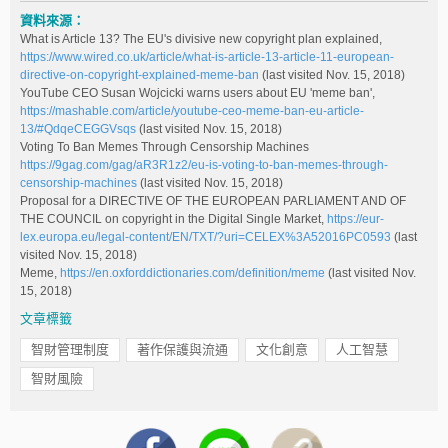
資料來源：
What is Article 13? The EU's divisive new copyright plan explained,
https://www.wired.co.uk/article/what-is-article-13-article-11-european-
directive-on-copyright-explained-meme-ban
(last visited Nov. 15, 2018)
YouTube CEO Susan Wojcicki warns users about EU 'meme ban',
https://mashable.com/article/youtube-ceo-meme-ban-eu-article-
13/#QdqeCEGGVsqs
(last visited Nov. 15, 2018)
Voting To Ban Memes Through Censorship Machines
https://9gag.com/gag/aR3R1z2/eu-is-voting-to-ban-memes-through-
censorship-machines
(last visited Nov. 15, 2018)
Proposal for a DIRECTIVE OF THE EUROPEAN PARLIAMENT AND OF
THE COUNCIL on copyright in the Digital Single Market,
https://eur-
lex.europa.eu/legal-content/EN/TXT/?uri=CELEX%3A52016PC0593
(last
visited Nov. 15, 2018)
Meme,
https://en.oxforddictionaries.com/definition/meme
(last visited Nov.
15, 2018)
文章標籤
智財管理制度
著作保護與流通
文化創意
人工智慧
智財風險