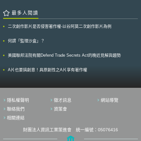
服之功能，因此該些設計具有功能性，進而不符合美國著作權法第1302條
上具有吃角子老虎機的捲軸或符號，或以視頻模擬任何其他賭場遊戲，包括
泰國，在歐洲市場上的售價，美國米略高於泰國米。美國長粒米的主要生產
第4項所指「設計之呈現僅為功能實現（dictated solely by a utilitarian
撲克、賓果、拉霸機、樂透、輪盤賭、擲骰子，但不僅限於上述之遊戲。2.
地是在 Arkansas ，意外事件發生時，當地農夫正在收成稻米。 截至目
最多人閱讀
function of the article that embodies it）」而不受保護之設計項目，即設計
遊戲中玩家無法以自身技巧控制結果或其遊戲結果為不可目測、不可知悉、
前 8 月底，美國本土因為基改稻米的基因污染了美國長粒米（ U.S. long
在作品上之呈現方式，僅展現功能性質，也就是說啦啦隊服上的圖樣設計為
不可預見。3.視頻撲克遊戲或任何遊戲或機器可被本州法律解釋為賭博設
grain rice ）的供應，而向 Bayer CropScience 提出損害賠償的訴訟已有三
凸顯啦啦隊服功能，該些圖樣具功能性而不受著作權所保護。而Varsity公司
二次創作影片是否侵害著作權-以谷阿莫二次創作影片為例
備。4.任何遊戲或設備被規定在15 U.S.C. s. 1171，除非排除在15 U.S.C. s.
起，主要內容為請求因為基因污染致美國長粒米的價格下跌的損害賠償。另
主張設計師構思設計時並未被要求須考量啦啦隊服之功能、或實際製造之可
1178。」從以上的條文可以看出，佛州在博奕性遊戲上，完整的做出定
由於相關的安全審查並未檢測出來此次流入外銷市場的美國長粒米，因此
行性，因此該設計不涉及功能性，而可受美國著作權法所保護。 資料來
義，使遊戲業者能清楚的知道遊戲機的類別區分，對於機台發展和市場推廣
雖然 USDA 表示混入 GMO 的長粒米並不會對人體或環境造成危害，但 世
何謂「監理沙盒」？
源：美國田納西州西區聯邦地區法院判決 圖二 Varsity公司之五件美國平面
上有相當大的助益。 美國佛州將非博奕性遊戲機區分為A、B、C三
界各大進口國仍採取了相關緊急措施。 例如，日本於此消息一經公布後，
美術著作 美國田納西州西區聯邦地區法院法官[3]認為Varsity公司啦啦
類。首先A類為得重複遊戲獎勵遊戲機，其遊戲結果不得以現金、彩券、籌
當即停止美國長粒米的進口，而歐盟則表示只有經檢測證實從美國進口的長
隊服可承受劇烈動作、吸汗等功能係屬於實用物品、且其顏色與設計在概念
美國聯邦法院有關Defend Trade Secrets Act的晚近見解與趨勢
碼、點數、折價卷或任何有兌換價值之電子點數當作獎勵。此類遊戲機，因
粒米未含有 Bayer CropScience 所研發尚未經許可之 GMO 特性，始得上架
上無法從所依附的啦啦隊服分離，而認定該設計不被著作權法所保護，即
其遊戲性質僅以單純地重複性遊戲，在擺放區域上並無限制。B類為得以彩
販售。
Varsity公司所擁有之著作權無效，並在簡易法庭中認同Star公司之見解：啦
券做為遊戲獎勵之遊戲機。C類為得以直接獲取獎勵物品之遊戲機，但其商
A片也要搞創意！具原創性之A片享有著作權
啦隊員因穿著隊服而產生啦啦隊效果，使觀察者看到穿著啦啦隊服者而知道
品價值不得超過一定之金額限定。B、C兩類遊戲機，其擺放場域相似度
其為啦啦隊員，若少了啦啦隊服上的設計則失去啦啦隊意象，認為該啦啦隊
高，僅有部分場域另做規定。區分此三類之目的，在於規範不同遊戲結果之
服具備功能性而無法受著作權所保護，故Star公司無從侵害Varsity公司之五
遊戲機台。又關於彩券及獎勵物品在佛州新法中，也有詳盡的規範，具體的
件平面美術著作。 本案經Varsity公司上訴，聯邦第六巡迴上訴法院於
勾勒出三種遊戲機三種不同的遊戲態樣。 貳、我國電子遊戲場業管理條例
2015年推翻了一審法院判決[4]，認為Varsity公司啦啦隊服上之設計為圖形
我國電子遊戲場業管理條例第4條所稱之電子遊戲機「指利用電、電
設計[5]且可被分離、獨立於啦啦隊服，即圖形設計與啦啦隊服可各別存在，
隱私權聲明
徵才訊息
網站導覽
子、電腦、機械或其它類似方式操縱，以產生或顯示聲光影像、圖案、動
使該些設計可被著作權法所保護。 一、Varsity公司具有有效之著作權
作、之遊樂機具，或利用上述方式操縱鋼珠或鋼片發射之遊樂機具。但未具
聯絡我們
資策會
（ownership of a valid copyright） Varsity公司分別於2005年至2008
影像、圖案，僅供兒童騎乘者，不包括在內。」關於電子遊戲機的認定，判
年間於美國著作權局(Copyright Office)完成前述五件平面美術著作註冊，得
相關連結
斷上以是否利用電、電子、電腦、機械或其它類似方式操縱，若是符合以上
以推定Varsity公司擁有原創著作。 二、Star公司所抄襲之元素為著作保
要件，應屬於本條例所稱之電子遊戲機。 我國「電子遊戲場業管理條
護標的 針對證明Star公司是否抄襲，Varsity公司須考量Star公司在創作
例」採營業分級、機具分類之制度，依據遊戲之內容之暴露、暴力、血腥、
財團法人資訊工業策進會 統一編號：05076416
時是否以其著作當作創作模型之事實問題（a factual matter）、進而判斷受
恐怖程度及操作結果區分將電子遊戲機分為三類:益智類、鋼珠類、娛樂
Star公司所抄襲之元素是否為著作保護標地之法律問題（a legal matter）。
類。所謂益智類遊戲其內容無任何暴露、暴力、血腥或恐怖，亦無任何渲染