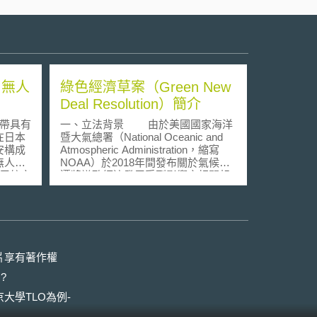
出無人
綠色經濟草案（Green New
Deal Resolution）簡介
帶具有
一、立法背景 由於美國國家海洋
在日本
暨大氣總署（National Oceanic and
安構成
Atmospheric Administration，縮寫
無人機
NOAA）於2018年間發布關於氣候變
用航空
遷將導致經濟發展受到影響之相關報
）修正案，
告，同時間，美國最高法院拒絕駁回
，違反
2015年由21位民眾及美國Our
200美
Children’s Trust（非政府組織）對聯
然事故
邦政府所提起之訴訟，主張美國政府
搜索行
並未循正當法律程序，即鼓勵對環境
保護傷害甚鉅之石化能源開發。因此
片享有著作權
可飛
聯合國人權暨環境特別報告（UN
?
密集的
Special Rapporteur on human rights
密集地
and the environment）呼籲各國盡快
大學TLO為例-
人為界，
針對環境變遷採取相關行動，美國國
市，將
會議員Ed Markey及Alexandria