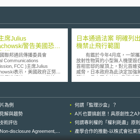
主席Julius
日本通過法案 明確列
achowski警告美國恐有
機禁止飛行範圍
危機
聯邦通訊傳播委員會
有鑑於今年4月底，一架攜
al Communications
放射性物質的小型無人機墜毀
ssion, FCC )主席Julius
首相官邸的屋頂上，對元首維
chowski表示，美國政府正努力
威脅，日本政府為此決定加強
用途頻譜(spectrum)供給
管控。日本國會並於9月通過民
滿足通訊科技服務發展需求。
法（Civil Aeronautics Law
產業專家預測無線通訊服務運
明確列出無人機禁止飛行範圍
頻寬需求快速增加，無線通訊
者最高將可處以50萬日圓（約4,
況恐將嚴重惡化。 儘管
元）以下罰鍰，但因災害或自
影片為例
何謂「監理沙盒」？
已藉頻譜拍賣釋出不少頻譜，且
發生而利用無人機進行救援、
9年6月全美廣電數位化後(DSO)，
動不在規範範圍。 法案主要修正
的晚近見解與趨勢
A片也要搞創意！具原創性之A
件開放業者毋須取得頻譜執照
內容為，特定空域未經申請不
進行技術評估
用所謂的「閒置頻譜」
何謂專利權的「權利耗盡」原則
行，例如禁止無人機飛越人口
rleaved/white space)，但是頻譜
住宅區及機場周邊區域，人口
losure Agreement,
產學合作的推動-以株式會社東京
題仍無法解決。 對此，
區，以每平方公里人口4,000
允諾將會弭平頻譜供給需求間的
因此東京都23區和主要區域城