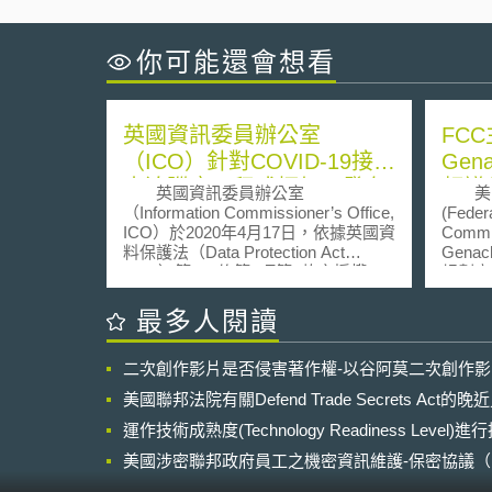
你可能還會想看
英國資訊委員辦公室
FCC
（ICO）針對COVID-19接觸
Gen
史追蹤應用程式框架，發布
頻譜
英國資訊委員辦公室
美國
意見報告
（Information Commissioner’s Office,
(Feder
ICO）於2020年4月17日，依據英國資
Commi
料保護法（Data Protection Act
Gena
2018）第115條第3項第b款之授權，
規劃商業
針對2020年4月10日Apple和Google因
量，以
應COVID-19疫情發表之「接觸史追
惟諸多
最多人閱讀
蹤應用程式框架」（Contacting
用導致
Tracing Framework, CTF），發布意
擁塞情
二次創作影片是否侵害著作權-以谷阿莫二次創作
見報告。報告認為，由於CTF具備以
FCC
下三大特性：（1）不會在裝置間交換
200
美國聯邦法院有關Defend Trade Secrets Act
個人資料，如帳戶資訊或使用者名
一定要
稱；（2）配對過程僅在裝置本身進
運作技術成熟度(Technology Readiness Level)
便可使
行，並不會有如應用程式伺服器之第
(inte
美國涉密聯邦政府員工之機密資訊維護-保密協議（Non-disc
三方介入；（3）不需要地理位置資訊
匱乏的問
NDA）之使用
就能順利運作，因此符合英國資料保
FCC