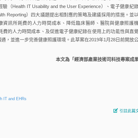
th IT Usability and the User Experience）、電子健康紀
 Health Reporting）四大議題提出相對應的策略及建議採用的措施。並
康資訊所耗費的人力時間成本、降低臨床醫師、醫院與健康照護
到報告規範標準而耗費的人力時間成本、及促進電子健康紀錄在使用上的功能性與直
），以期能促進醫病溝通，並進一步完善健康照護環境。此草案在2019年1月28日前開放
本文為「經濟部產業技術司科技專案成
lth IT and EHRs
引註此篇