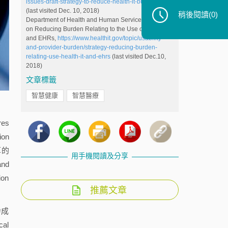
issues-draft-strategy-to-reduce-health-it-burden.html
(last visited Dec. 10, 2018)
稍後閱讀
(0)
Department of Health and Human Services, Strategy
on Reducing Burden Relating to the Use of Health IT
and EHRs,
https://www.healthit.gov/topic/usability-
and-provider-burden/strategy-reducing-burden-
relating-use-health-it-and-ehrs
(last visited Dec.10,
2018)
文章標籤
智慧健康
智慧醫療
es
on
草的
用手機閱讀及分享
nd
ion
推薦文章
力成
al