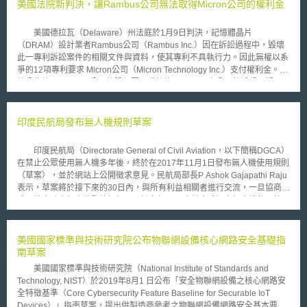
工業品外觀設計，惟需儘快通知專利權人，並支付相應之補償金。
美國法院新判決，讓Rambus公司無法取得Micron公司的權利金
2021年10月18日，俄羅斯聯邦政府按民法第1360條第2項規定，頒布第
1767號法令（Постановление Правительства Российской Федерации
美國德拉瓦（Delaware）州法庭於1月9日判決，記憶體晶片
№ 1767）確定補償數額為受專利保護之商品與服務所產生實際收益之
（DRAM）設計業者Rambus公司（Rambus Inc.）因在訴訟過程中，毀壞
0.5%。 然而，因烏俄戰爭持續延燒致俄羅斯聯邦政府採取反西方制裁
此一專利訴訟案件的相關文件與資料，使其專利不具執行力。因此無權以系
措施之故，其發布第299號法令，針對第1767號法令再次增修補償數額之認
爭的12項專利要求 Micron公司（Micron Technology Inc.）支付權利金。判
定方法，規定：「倘專利權人來自『不友好國家』，則俄羅斯實體或個人未
決公告後，Rambus公司的股價因而重挫約40%。 兩家公司的紛爭可溯至
經專利權人同意，使用相關發明、新型或工業設計進行生產、銷售商品、提
2000年，該年度Micron公司曾控告Rambus公司，宣稱Rambus公司試圖掌
供勞務及服務時，須向權利人支付權利金為前述活動所產生實際收益之
控當時DRAM晶片的市場。當時，Rambus公司要求Micron公司在內的晶片
0%」。 基此，第299號法令應限縮在有國家利益考量之情況下（如：
製造業者須支付權利金給該公司，而晶片製造業者則予以反擊，宣稱
印度民航局發布無人機規則草案
與國家安全或保護俄羅斯公民的生命、健康相關），針對使用特定的專利或
Rambus公司取得專利的過程有瑕疵。 雙方除於法院進行訴訟外，並
商品，可免支付專利強制授權的補償金。換言之，本法令不應解讀為，任何
利用美國聯邦貿易委員會（FTC）進行紛爭處理，互有勝負。例如：去年11
專利在俄羅斯都可恣意利用，而無需經權利人同意或支付適當補償。惟因無
印度民航局（Directorate General of Civil Aviation，以下簡稱DGCA）
月，加州地方法院宣判Rambus公司控告Micron公司、海力士（Hynix）、
法預期未來俄羅斯聯邦政府對「不友好國家」會否有其他強制授權情事，故
在禁止公眾使用無人機多年後，終於在2017年11月1日發布無人機使用規則
三星電子（Samsung Electronics）與南亞科技（Nanya Technology）等公
我國經濟部智慧財產局發函通知專利權人，應密切關注相關議題，並預作準
（草案），並於網站上公開徵求意見。民航局部長P Ashok Gajapathi Raju
司侵權一案，獲得初步勝利。然而如今法院的判決卻又重擊Rambus公司，
備以降低風險。
表示，草案將於接下來的30日內，與所有利益相關者進行交流，一旦協商完
因為該判決可能使該公司往後難以利用其所擁有的專利，迫使其他晶片製造
成，將會確定無人機監管框架。預計今年12月底前完成訂定無人機使用管理
業者支付權利金，也因此造成Rambus公司股價重挫的情形。
規範，包含商業用途無人機。 根據規則草案，無人機依照最大起飛重
量將其分為五類，分別為： 奈米（nano）無人機：重量小於250克； 微型
（micro）無人機：重量在250克和2公斤之間； 迷你無人機（mini）：重量
美國國家標準與技術研究院公布物聯網設備核心網路安全基礎指
介於2公斤至25公斤； 小型無人機：重量25公斤至150公斤； 大型無人機：
南草案
重量150公斤以上。 除了飛行能力不超過50英尺高度的奈米無人機，所
美國國家標準與技術研究院（National Institute of Standards and
有無人機必須依照DGCA規定取得識別碼（Unique Identification
Technology, NIST）於2019年8月1 日公布「安全物聯網設備之核心網路安
Number）。針對2公斤以上的無人機需有無人機操作員許可證
全特徵基準（Core Cybersecurity Feature Baseline for Securable IoT
（Unmanned Aircraft Operator Permit），任何無人機的遙控飛行員必須年
Devices）」指南草案，提出供製造商參考之物聯網設備網路安全基本要