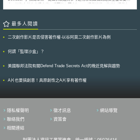
滿18歲，且需受過規定的培訓。 另，基於安全考量，草案規定禁止飛
素，該指南草案中提出幾項重要核心要素如下： 設備辨識：物聯網設備必
行無人機之區域，例如：機場範圍半徑5公里內、國際邊界50公里範圍內、
須有可供辨識之相關途徑，例如產品序號或是當連接網路時有具獨特性之網
戰略區域500公尺以內的國家重地、人口稠密地區、影響公共安全或正在進
路位址。 設備配置：獲得授權之使用者應可改變設備的軟體以及韌體
行緊急行動的地區、移動式平台（如：汽車、飛機或輪船）、及國家公園和
（firmware）之配置，例如許多物聯網設備具有可改變其功能或是管理安全
最多人閱讀
野生動物保護區等生態敏感區域（eco-sensitive areas）等，違規者將依印
特性之途徑。 資料保護：物聯網設備如何保障其所儲存以及傳送之資料不
度刑法之規定起訴。
被未經授權者使用，應清楚可被知悉，例如有些設備利用加密來隱蔽其儲存
二次創作影片是否侵害著作權-以谷阿莫二次創作影片為例
之資料。 合理近用之介面：設備應限制近用途徑，例如物聯網設備以及其
支持之軟體應蒐集並認證嘗試近用其設備的使用者資訊，例如透過使用者名
稱與密碼等。 軟體與韌體更新：設備之軟體應可透過安全且可被調整之機
何謂「監理沙盒」？
制進行更新，例如有些物聯網設備可自動的自其製造商取得更新資訊，並且
幾乎不需要使用者特別之動作。 網路安全事件紀錄：物聯網設備應可記錄
美國聯邦法院有關Defend Trade Secrets Act的晚近見解與趨勢
網路安全事件並且應使這些紀錄讓所有人或製造商可取得，這些紀錄可幫助
使用者與開發者辨識設備之弱點以近一步修復。
A片也要搞創意！具原創性之A片享有著作權
隱私權聲明
徵才訊息
網站導覽
聯絡我們
資策會
相關連結
財團法人資訊工業策進會 統一編號：05076416