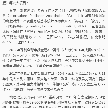
版）等六大項目。
其中「創意經濟」為首度納入之項目。WIPO與「國際出版人協
會（International Publishers Association, IPA）」共同調查28個國家
的出版活動，本次僅完成基本統計且初步納入「貿易」、「教育」、
「科技與醫療（scientific, technical and medical, STM）」三個出版
議題。法國在「貿易」方面的出版營收佔69%、英國50%；「教育」
佔葉門總出版營收68.2%、巴西62%；「科技與醫療」佔比利時
46.1%、巴西37.9%。
2017年專利全球申請量達317萬件（相較於2016年成長5.8%）、
商標申請量達1,239萬件（成長26.8%）、工業設計申請量超過124萬
件（與前一年持平）。以中國大陸為首，專利申請量佔全球43.6%、
商標申請量佔46.3%、工業設計申請量佔50.6%。
2017年植物品種申請量計有18,490件、成長率為11.7%，此為15
年來最大增長，而以中國大陸、英國、歐盟、越南及烏克蘭為主要成
長國家。其中中國大陸接獲4,465件植物品種申請、其次歐盟為3,422
件，這也是23年來第一次歐盟未列為首位。
地理標誌之問卷在2016年重新調修，2017年首度完整納入54個
地區的數據，計有59,500個受保護的地理標誌。其中，德國有14,073
個、奧地利8,749個、中國大陸8,507個。若以類別區分，「酒類」佔