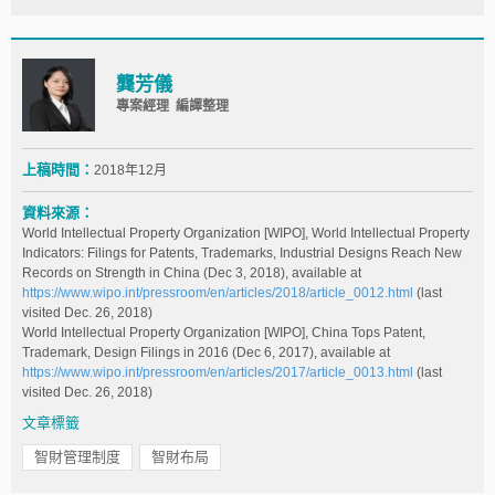
龔芳儀
專案經理 編譯整理
上稿時間：
2018年12月
資料來源：
World Intellectual Property Organization [WIPO], World Intellectual Property
Indicators: Filings for Patents, Trademarks, Industrial Designs Reach New
Records on Strength in China (Dec 3, 2018), available at
https://www.wipo.int/pressroom/en/articles/2018/article_0012.html
(last
visited Dec. 26, 2018)
World Intellectual Property Organization [WIPO], China Tops Patent,
Trademark, Design Filings in 2016 (Dec 6, 2017), available at
https://www.wipo.int/pressroom/en/articles/2017/article_0013.html
(last
visited Dec. 26, 2018)
文章標籤
智財管理制度
智財布局