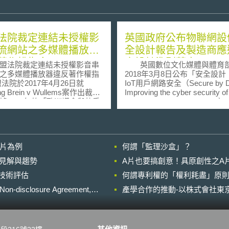
法院裁定連結未授權影
英國政府公布物聯網設
流網站之多媒體播放器
全設計報告及製造商應
著作權指令
之設計準則草案
法院裁定連結未授權影音串
英國數位文化媒體與體育
之多媒體播放器違反著作權指
2018年3月8日公布「安全設
盟法院於2017年4月26日就
IoT用戶網路安全（Secure by De
ting Brein v Wullems案作出裁
Improving the cyber security of
據2001年的「歐洲議會與執委
consumer Internet of Thing
資訊社會中著作權及著作鄰接
告，目的在於讓物聯網設備製
（Directive No.
製程中即採取具有安全性之設
9/EC of the European
確保用戶之資訊安全。此報告
ent and of the Council of 22
國家網路安全中心(National Cyb
影片為例
何謂「監理沙盒」？
01 on the harmonisation of
Security Centre, NCSC)、
 aspects of copyright and
售商共同討論，並提出了一份
的晚近見解與趨勢
A片也要搞創意！具原創性之A
 rights in the information
造商遵循之行為準則（Code of
進行技術評估
iety）」，認定販售多媒體播放
何謂專利權的「權利耗盡」原則
Practice）草案。 此行為準則中
上安裝附加軟體使用戶可透過
指出，除設備製造商之外，其
losure Agreement,
產學合作的推動-以株式會社東京
的選單，連結到含有未獲著作
IoT服務提供者、行動電話軟
意影音授權的第三方串流網站
與零售商等也是重要的利益相
，符合著作權指令中「對公眾
其中提出了13項行為準則： 不
mmunication to the
設定預設密碼（default passw