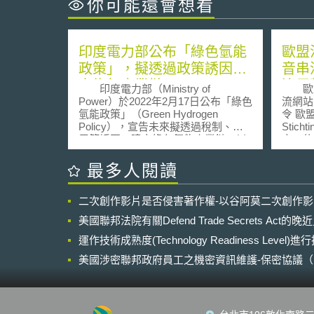
你可能還會想看
印度電力部公布「綠色氫能
歐盟
政策」，擬透過政策誘因建
音串
立綠氫產業鏈
違反
印度電力部（Ministry of
歐盟
Power）於2022年2月17日公布「綠色
流網站
氫能政策」（Green Hydrogen
令 歐
Policy），宣告未來擬透過稅制、費
Stich
用等誘因，建立綠色氫能產業鏈，以
定，依
達到印度於COP26高峰會所承諾之減
會關於
碳目標。 有鑑於綠色氫能是直接
權調和指令
最多人閱讀
由再生能源電力所產生，故其相較於
2001/2
灰色氫能（註：由石化過程所產生之
Parliam
二次創作影片是否侵害著作權-以谷阿莫二次創作
氫能）及藍色氫能（註：經碳封存之
May 20
灰氫）而言，擁有更低之碳排放，有
certain
美國聯邦法院有關Defend Trade Secrets Act
助於印度於COP26高峰會所承諾之減
related
碳目標。然於技術或經濟層面而言，
運作技術成熟度(Technology Readiness Level)
soc
綠氫成本因為其產生、運輸、儲存過
器，其
美國涉密聯邦政府員工之機密資訊維護-保密協議（Non-disc
程要求相當高之費用以及成本，故遲
建立好
NDA）之使用
遲無法普及，印度電力部為增進業者
權人同
建立氫能產業鏈之經濟誘因，於2月
之行為
17日公布前揭政策，以為因應。
傳輸（co