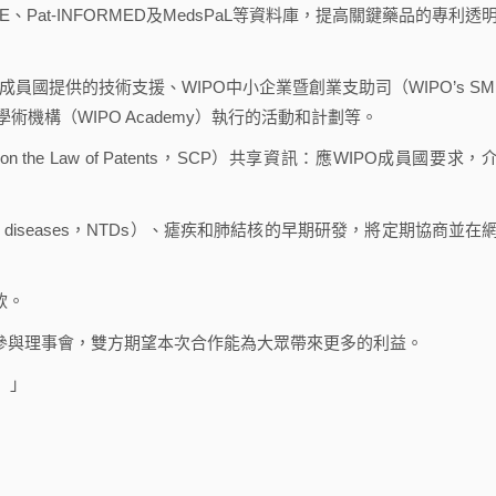
、Pat-INFORMED及MedsPaL等資料庫，提高關鍵藥品的專利透
員國提供的技術支援、WIPO中小企業暨創業支助司（WIPO’s SM
ion）和WIPO學術機構（WIPO Academy）執行的活動和計劃等。
 on the Law of Patents，SCP）共享資訊：應WIPO成員國要求，
ical diseases，NTDs）、瘧疾和肺結核的早期研發，將定期協商並在
款。
參與理事會，雙方期望本次合作能為大眾帶來更多的利益。
）」