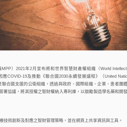
MPP）2021年2月宣布將和世界智慧財產權組織（World Intellectu
作，因應COVID-19及推動《聯合國2030永續發展議程》（United Natio
lopment）。MPP是聯合國支援的公衛組織，透過與政府、國際組織、企業、患者團
簽署協議，將其授權之智財權納入專利庫，以鼓勵製造學名藥和開
9醫療技術創新及對應之智財管理策略，並在網頁上共享資訊與工具。