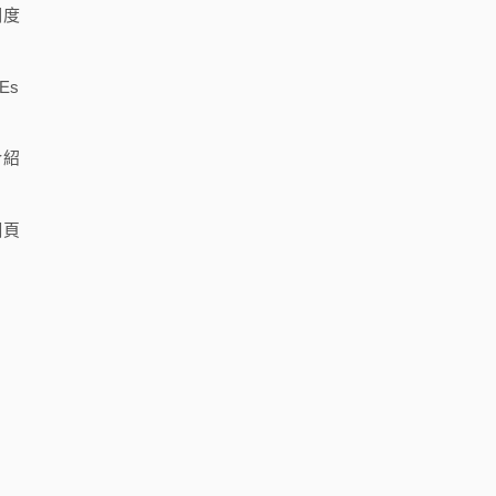
明度
Es
介紹
網頁