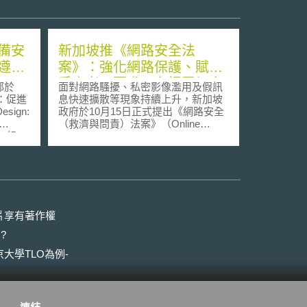
備安
新加坡推《網路安全法
遵循
案》：強化網路保護、賦權
受害者、要求平台揭露加害
部於
面對網路騷擾、私密影像濫用及假訊
者身分
計：促進
息快速擴散等現象持續上升，新加坡
sign:
政府於10月15日正式提出《網路安全
（救濟與問責）法案》（Online
s）」報
Safety (Relief and Accountability)
造商於
Bill，簡稱 OSRA），旨在提供受害者
計，以
更迅速、更具效力的救濟手段，並強
經英國
化平台與加害者的法律責任。該法案
er
在16日完成國會一讀，預計於2026年
製造商及零
上半年正式設立「網路安全委員會」
可供製
（Online Safety Commission,
片享有著作權
OSC）。 政府指出，隨著民眾日常高
?
度依賴網路，各類線上侵害行為不斷
他包含
增加。根據政府的數位化調查，有
大學TLO為例-
體開發者
84%的受訪者曾接觸有害內容，另有
關人。
三分之一在過去一年曾遭遇實質的網
應
路不法行為。其類型包括性與暴力內
ord）；
容、網路霸凌、種族與宗教衝突言論