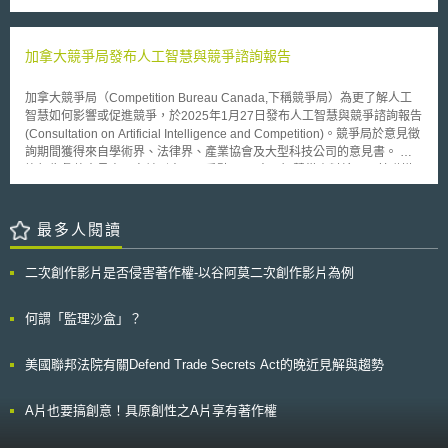
use case owners）。 所有員工皆須進行關於負責任使用AI的培訓，機關並
度。3、將外觀設計專利權之保護期限由10年延長到15年。4、鑒於實用新
依員工職務權責提供個別員工進階訓練。 3. 建立內部AI使用案例註冊清單
型和外觀設計專利權的授予沒有經過實質審查，具有不穩定性，草案增訂
（Internal AI use case register），以供後續追蹤 該清單至少包含： （1）
「專利權評價報告」作為侵權糾紛審理和處理過程中必須提交的「證據」，
加拿大競爭局發布人工智慧與競爭諮詢報告
使用案例負責人（Accountable use case owners）：記錄並持續更新範疇
當事人無正當理由不提交，需自行承擔訴訟上不利後果。 二、提升發
內 AI 使用案例的指定負責人。 （2）風險等級（Risk rating）：AI使用案例
明人地位：1、草案規定「利用本單位物質技術條件完成的發明創造」，權
的風險等級資訊。 （3）異動紀錄：當使用案例的風險評級或負責人變更
加拿大競爭局（Competition Bureau Canada,下稱競爭局）為更了解人工
利歸屬優先適用約定原則，若未約定時，申請專利權利歸屬於發明人或設計
時，須即時更新清單。 （4）自定義欄位：各機關可根據其需求，自行增加
智慧如何影響或促進競爭，於2025年1月27日發布人工智慧與競爭諮詢報告
人。2、為解決國家設立之研究機構、高等院校專利技術移轉率低問題，允
欄位。 （二）AI 使用案例範疇判斷 機關須在評估所有新案例，依以下特徵
(Consultation on Artificial Intelligence and Competition)。競爭局於意見徵
許發明人或設計人在單位怠於實施發明情形下，可與單位協商自行實施或者
判斷AI應用是否屬於「範疇內（In-scope）」的應用： 1.對個人、社群、組
詢期間獲得來自學術界、法律界、產業協會及大型科技公司的意見書。 諮
授權他人實施該專利，並按照協議享有相應權益，藉以激勵發明人積極進行
織或環境造成重大損害。 2.實質影響行政處分或行政決策。 3.在無人工審查
詢報告彙整意見書內容並列出以下重點： 1. 人工智慧從資料輸入、基礎模
技轉實施。 本次意見徵集時間已於4月28日截止，上述強化外觀設計保
的情況下，大眾將直接與AI互動或受其影響。 4.涉及個人、敏感資料等資
型至終端產品或服務各階段皆在快速發展，可以為市場帶來新的競爭或阻礙
護及發明人地位作法，得否順利通過，有待後續持續追蹤。
訊。 （三）進階風險評估 依AI影響評估工具（Impact Assessment Tool）
競爭，人工智慧可能影響競爭原因包含資源依賴、資料控制及市場參進障礙
針對公眾近用權；不公平歧視；加重刻板印象；損害人、組織或環境；隱私
等等。 2. 人工智慧領域中大規模投資是技術成長的重要關鍵，大型企業可
最多人閱讀
顧慮；資料敏感之安全顧慮；系統建置之安全顧慮；公眾信任等8類別，加
藉由市場力量減少競爭或進行創新，少數大型企業因擁有較高的投資能力及
以判斷範疇內AI應用，若有任一類別被評為「高風險」，即判定為「高風
數據資料專屬性，在基礎架構層（運行人工智慧所需的工具，如人工智慧晶
二次創作影片是否侵害著作權-以谷阿莫二次創作影片為例
險」；若所有類別中最高的分數為「中風險」，則整體判定為中風險。 判
片、雲端運算及超級電腦等）中佔有極高的市場份額，但也有部分意見認為
定為中、高風險之AI應用，均需進行全面審核。中風險須列出所有中風險項
人工智慧市場仍蓬勃發展中，亦有企業或學術機構未過度依賴專有數據但仍
目及其控管措施，主要為內部控管；而高風險則要求向DTA報告，且每年至
能開發出產品。 3. 人工智慧可能導致反競爭行為，企業雖可透過垂直整合
何謂「監理沙盒」？
少進行一次全面審核與風險再評估。 澳洲欲透過發布AI透明度聲明、更新AI
來降低成本並提高效率，但可能會減少現行市場內部競爭，或透過具有人工
使用案例註冊清單、強制執行AI應用之風險評估及人員培訓，確保公部門對
智慧的演算法進行定價，達到操縱市場價格的行為，現行反壟斷法未來是否
美國聯邦法院有關Defend Trade Secrets Act的晚近見解與趨勢
AI的負責任使用與問責。而我國企業可參考資策會科法所創意智財中心發布
可以解決此一問題還有待觀察。 藉由諮詢的過程，競爭局更能掌握人工智
之《重要數位資料治理暨管理制度規範（EDGS）》，落實AI資料管理與追
慧發展、也了解公眾對話的重要性，意見書亦有助於該局未來提出兼顧人工
蹤。 本文為資策會科法所創智中心完成之著作，非經同意或授權，不得為
智慧發展及促進市場競爭之政策措施。 我國公平交易委員會已於112年5月
A片也要搞創意！具原創性之A片享有著作權
轉載、公開播送、公開傳輸、改作或重製等利用行為。 本文同步刊登於
成立AI專案小組，負責掌握國際間人工智慧相關競爭議題的趨勢與發展，並
TIPS網站（https://www.tips.org.tw）
針對現行人工智慧發展與競爭法執法研提政策配套措施，我國公平交易委員