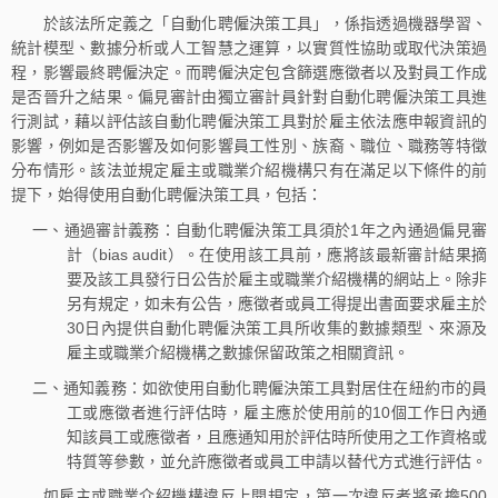
於該法所定義之「自動化聘僱決策工具」，係指透過機器學習、
統計模型、數據分析或人工智慧之運算，以實質性協助或取代決策過
程，影響最終聘僱決定。而聘僱決定包含篩選應徵者以及對員工作成
是否晉升之結果。偏見審計由獨立審計員針對自動化聘僱決策工具進
行測試，藉以評估該自動化聘僱決策工具對於雇主依法應申報資訊的
影響，例如是否影響及如何影響員工性別、族裔、職位、職務等特徵
分布情形。該法並規定雇主或職業介紹機構只有在滿足以下條件的前
提下，始得使用自動化聘僱決策工具，包括：
一、通過審計義務：自動化聘僱決策工具須於1年之內通過偏見審
計（bias audit）。在使用該工具前，應將該最新審計結果摘
要及該工具發行日公告於雇主或職業介紹機構的網站上。除非
另有規定，如未有公告，應徵者或員工得提出書面要求雇主於
30日內提供自動化聘僱決策工具所收集的數據類型、來源及
雇主或職業介紹機構之數據保留政策之相關資訊。
二、通知義務：如欲使用自動化聘僱決策工具對居住在紐約市的員
工或應徵者進行評估時，雇主應於使用前的10個工作日內通
知該員工或應徵者，且應通知用於評估時所使用之工作資格或
特質等參數，並允許應徵者或員工申請以替代方式進行評估。
如雇主或職業介紹機構違反上開規定，第一次違反者將承擔500