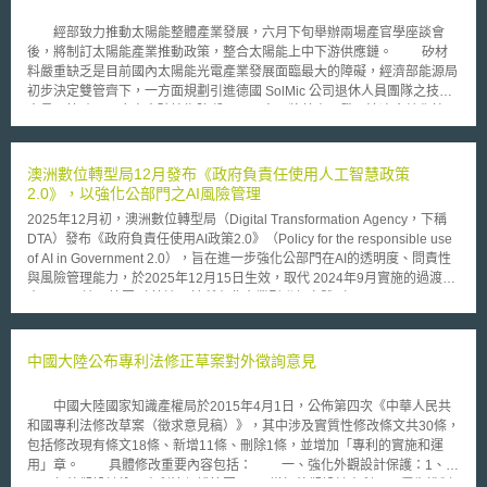
經部致力推動太陽能整體產業發展，六月下旬舉辦兩場產官學座談會
後，將制訂太陽能產業推動政策，整合太陽能上中下游供應鏈。 矽材
料嚴重缺乏是目前國內太陽能光電產業發展面臨最大的障礙，經濟部能源局
初步決定雙管齊下，一方面規劃引進德國 SolMic 公司退休人員團隊之技術
人員，協助國內廠商突破技術障礙；另一方面將藉由研發火法冶金純化技
術，生產矽材料，目前該技術已由工研院投入研發階段，政府預計投入十億
元，希望在二 ○○ 八年達到生產三百噸，至二 ○ 一 ○ 年成長至一千噸。能源
局指出，矽材料的供應問題若解決，國內將可建立完整上下游的太陽能光電
澳洲數位轉型局12月發布《政府負責任使用人工智慧政策
產業供應鏈，預計二 ○ 一 ○ 年的產業規模可達六百億以上。
2.0》，以強化公部門之AI風險管理
2025年12月初，澳洲數位轉型局（Digital Transformation Agency，下稱
DTA）發布《政府負責任使用AI政策2.0》（Policy for the responsible use
of AI in Government 2.0），旨在進一步強化公部門在AI的透明度、問責性
與風險管理能力，於2025年12月15日生效，取代 2024年9月實施的過渡版
本。 一、適用範圍 政策適用於所有非企業型聯邦實體（Non-corporate
Commonwealth entities），即不具獨立法人地位、直接隸屬於政府的機關
或單位。企業型聯邦實體則被鼓勵自願遵循。政策定位為「補充與強化既有
法制」，非另訂獨立規範，因此在實務中須與公務員行為準則、資安規範及
中國大陸公布專利法修正草案對外徵詢意見
資料治理制度併行適用。 二、政策重點 在政策施行的12個月內，適用機關
須完成以下要求，以確保落實AI治理架構： （一）制度建置 1. AI 透明度聲
中國大陸國家知識產權局於2015年4月1日，公佈第四次《中華人民共
明：機關須在政策生效後 6 個月內發布「AI 透明度聲明」，公開 AI 使用方
和國專利法修改草案（徵求意見稿）》，其中涉及實質性修改條文共30條，
法與現況。聲明中須說明機關風險管理流程、AI 事件通報機制及內外部申訴
包括修改現有條文18條、新增11條、刪除1條，並增加「專利的實施和運
管道，確保使用過程透明、可追蹤。 2. 人員指定與培訓： 機關須指定制度
用」章。 具體修改重要內容包括： 一、強化外觀設計保護：1、產
問責人員（Accountable officials）以及AI使用案例承辦人（Accountable
品局部外觀設計納入專利法保護範圍。2、增加外觀設計專利國內優先權制