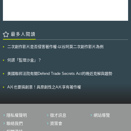
華人民共和國著作權法》（下稱著作權法）第3條的作品。惟原定既是作為
上道歉，並賠償央視公?公司經濟損失共計37.1萬元。而且，法院還要求多
商標使用，故通常僅取得商標註冊證，未另為著作權登記。有依據《著作權
普達的經銷商停止銷售該款手機。多普達則決定向北京市中級人民法院提出
法》第11條第4款規定，如無相反證明，在作品上署名的公民、法人或者其
上訴。
他組織為作者。主張以商標註冊證所載之註冊人等資訊，為上揭條文之「署
名」。有多件法院判決認為，在先商標註冊不足證明在先著作權成立[2]，原
因在於《著作權法》中的「署名」為作者的姓名表示，然商標註冊證所載之
最多人閱讀
註冊人則在於表示商標專用權人，與《著作權法》的姓名表示權意義不同。
參、事件評析 由上述重點說明可知，儘管有著作權登記證書或在先商
標權註冊證，在多數情況下，如無其他佐證，仍無法證明在先著作權。著作
二次創作影片是否侵害著作權-以谷阿莫二次創作影片為例
權登記制度僅具公示力，證明某個著作在某個時點的特定人主張著作權，登
記機關以登記人主張的創作完成時點、首次發表時點為準，並不進行實質審
何謂「監理沙盒」？
查，有可能發生非真正的著作權人進行登記。 故當對造當事人提出證據推
翻著作權登記證書的公示資訊時，尚須再提出其他證據，證明作品為自行創
作，其方式有： 一、在著作原件署名 依據《著作權法》第11條第4款
美國聯邦法院有關Defend Trade Secrets Act的晚近見解與趨勢
規定，如無相反證明，即推定作品上之署名為作者。因此推定的效果，對於
著作權人而言，在主張在先著作權利時，可以降低舉證責任。 二、保留創
作紀錄 此為證明著作為自行創作的最直接證據，例如：工作會議紀
A片也要搞創意！具原創性之A片享有著作權
錄、草稿、創作使用的素材、創意發想紀錄、依照日期進行不同階段的存
檔…等。這些紀錄除可證明為原創，亦可證明是獨立創作而非抄襲他人。
最後，通常原規劃作為商標使用的圖形設計，大多不會進行創作歷程紀
錄，甚或在作品署名，他日如有第三人主張在先著作權，往往面臨無法提出
證據推翻之窘境，故建議針對具備創作高度而該當著作權保護之標的，比照
隱私權聲明
徵才訊息
網站導覽
上述方式，進行創作歷程保留並進行著作權登記，確保權利之取得與維護。
聯絡我們
資策會
[1]谭乃文，〈商标确权案中的在先著作权〉，国家知识产权战略网，
2014/08/29，http://www.nipso.cn/onews.asp?id=22682 (最後瀏覽日：