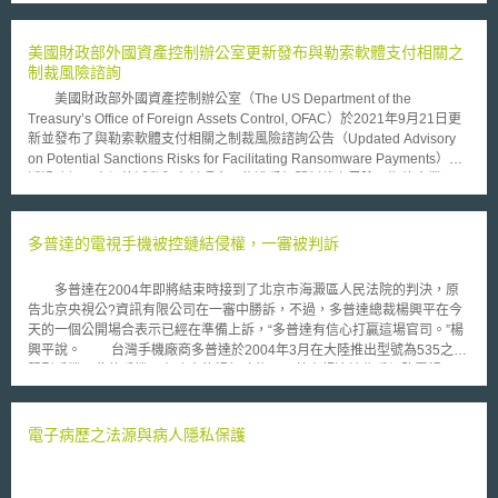
力仍嫌不足。 有一文化用品，將其完成幾乎與畢卡索名畫「夢」完全
相同的作品，向上海市版權局申請著作權登記。隨後，亦向國家工商行政管
理總局商標局申請商標註冊，指定使用於筆類等商品。國家工商行政管理總
美國財政部外國資產控制辦公室更新發布與勒索軟體支付相關之
局商標評審委員會認為，該商標侵害他人的在先著作權，因而裁定不予核准
制裁風險諮詢
註冊。該文化用品公司不服，因此向北京市第一中級人民法院提起行政訴
美國財政部外國資產控制辦公室（The US Department of the
訟，主張被異議的商標圖形為原創作品，且已取得上海市版權局之著作權登
Treasury’s Office of Foreign Assets Control, OFAC）於2021年9月21日更
記證書，然法院表示，畢卡索的《夢》世界聞名，推定有接觸可能；且以被
新並發布了與勒索軟體支付相關之制裁風險諮詢公告（Updated Advisory
異議商標圖形的著作權登記證書為單一證據，尚無法證明系爭圖形之著作權
on Potential Sanctions Risks for Facilitating Ransomware Payments）。
歸屬於該公司[1]。 由於畢卡索的《夢》世界聞名，法院推定有接觸可
透過強調惡意網絡活動與支付贖金可能遭受相關制裁之風險，期待企業可以
能，較無疑問，故本文將分析除了著作權登記證書外，其他可作為著作權歸
採取相關之主動措施以減輕風險，此類相關之主動措施即緩減風險之因素
屬的佐證資料，提供台灣企業為著作產出過程的證據保存與管理之參考。
（mitigating factors）。 該諮詢認為對惡意勒索軟體支付贖金等同於變
貳、重點說明 由上述事例案可知，當被推定有接觸據爭著作可能時，
相鼓勵此種惡意行為，故若企業對勒索軟體支付，或代替受害企業支付贖
多普達的電視手機被控鏈結侵權，一審被判訴
縱使已取得著作權登記證書，仍不足證明著作權歸屬。實務上，除了以著作
金，未來則有受到制裁之潛在風險，OFAC將依據無過失責任（strict
權登記證書證明在先著作權外，亦有以在先商標註冊證，證明在先著作權
liability），發動民事處罰（Civil Penalty制度），例如處以民事罰款（Civil
者，關於其證據力分述如下。 一、著作權登記證書之證據力 最高人民
多普達在2004年即將結束時接到了北京市海澱區人民法院的判決，原
Money Penalty）。 OFAC鼓勵企業與金融機構包括涉及金錢存放與贖
法院《關於審理著作權民事糾紛案件適用法律若干問題的解釋》第7條規
告北京央視公?資訊有限公司在一審中勝訴，不過，多普達總裁楊興平在今
金支付之機構，應實施合規之風險管理計畫以減少被制裁之風險，例如維護
定，當事人提供的涉及著作權的底稿、原件、合法出版物、著作權登記證
天的一個公開場合表示已經在準備上訴，“多普達有信心打贏這場官司。”楊
資料的離線備份、制定勒索事件因應計畫、進行網路安全培訓、定期更新防
書、認證機構出具的證明、取得權利的合同等，可以作為證據。但，此僅作
興平說。 台灣手機廠商多普達於2004年3月在大陸推出型號為535之智
毒軟體，以及啟用身分驗證協議等；並且積極鼓勵受勒索病毒攻擊之受害者
為登記人擁有該登記作品著作權的初步證明，因登記機關是根據登記人主張
慧型手機，此款手機具有強大的視頻功能，可藉由超連結收看網路電視。而
應積極聯繫相關政府機構，例如美國國土安全部網路安全暨基礎安全局、聯
的創作完成時間為登記，並未進行創作歷程、有無抄襲等實質審查。
多普達也在該款手機上內建了大陸中央電視台的頻道鏈結，讓使用者可以收
邦調查局當地辦公室。
當作品早於系爭商標註冊申請日的著作權登記，若無反證推翻，即可能認定
看CCTV-新聞、CCTV-4、CCTV-9三個頻道的節目。不過，與中央電視臺簽
在先著作權成立，具有相對高的證明力。問題在於，晚於系爭商標註冊申請
有授權於電信網路傳播合同的央視公?，於2004年8月13日控告多普達侵
電子病歷之法源與病人隱私保護
日的著作登記，又無法提出其他證據時，如：創作歷程佐證，即使著作權登
權，要求多普達財償人民幣50萬元。 此案於2004年12月30日經海澱區
記證書所載之創作完成時間，早於系爭商標註冊申請日，仍無法證明為著作
人民法院判決多普達公司侵害央視公?公司在電信領域所取得的中央電視臺
人。 二、在先商標註冊證之證據力 實務上，有些圖形商標亦構成《中
節目傳播權，應停止使用CCTV-新聞、CCTV-4、CCTV-9節目、在相關媒體