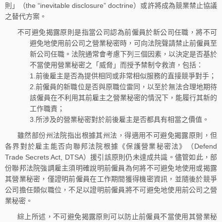
則」（the “inevitable disclosure” doctrine）或許將成為競業禁止協議
之替代方案。
不可避免揭露原則是指當公司認為前僱員於新公司任職，將不可
避免地使用前公司之營業秘密時，可向法院聲請禁止前僱員至
新公司任職。法院通常會考慮下列三個因素，以決定是否基於
不當使用營業秘密之「威脅」而授予禁制令救濟，包括：
1.前後雇主是否為提供相同或非常相似服務的直接競爭對手；
2.前僱員的新職位是否與原職位雷同，以至於無法合理地期待
該僱員在不利用其前雇主之營業秘密的情況下，能履行其新的
工作職責；
3.所涉及的營業秘密對於前後雇主是否都具有相當之價值。
雖然部份州法院指出根據其州法，得適用不可避免揭露原則，但
各界對於雇主能否向聯邦法院根據《保護營業秘密法》（Defend
Trade Secrets Act, DTSA）援引該原則仍未達成共識。儘管如此，部
份聯邦法院強調雇主須明確說明前僱員為何將不可避免地使用或揭露
其營業秘密，僅證明前僱員在工作期間獲得機密資訊，並隨後於競爭
公司擔任類似職位，不足以證明前僱員將不可避免地使用前公司之營
業秘密。
綜上所述，不可避免揭露原則可以防止前僱員不當使用其營業秘