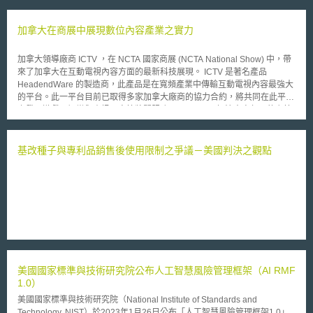
加拿大在商展中展現數位內容產業之實力
加拿大領導廠商 ICTV ，在 NCTA 國家商展 (NCTA National Show) 中，帶
來了加拿大在互動電視內容方面的最新科技展現。 ICTV 是著名產品
HeadendWare 的製造商，此產品是在寬頻產業中傳輸互動電視內容最強大
的平台。此一平台目前已取得多家加拿大廠商的協力合約，將共同在此平台
上發展遊戲、娛樂與資訊內容等將關服務。 ICTV 解決方案部門的主管
表示，加拿大確實是在互動數位內容方面的技術領先國家，並且正持續吸引
更多的廠商與其合作。確實，加拿大的科技產業在全球屬領先地位，過去國
內廠商對於新科技的注意力，大都放在美國、歐洲及日韓等國，或許，對加
基改種子與專利品銷售後使用限制之爭議－美國判決之觀點
拿大進行更深入的關心與瞭解，可以挖掘到更多的報寶藏。
美國國家標準與技術研究院公布人工智慧風險管理框架（AI RMF
1.0）
美國國家標準與技術研究院（National Institute of Standards and
Technology, NIST）於2023年1月26日公布「人工智慧風險管理框架1.0」