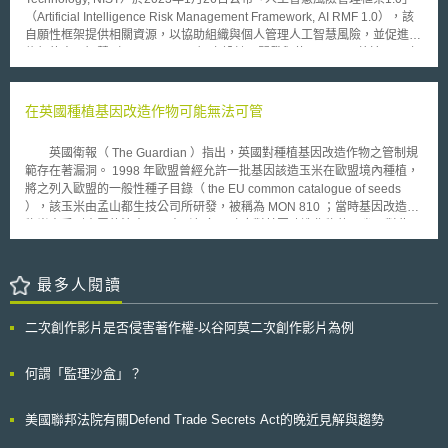
（Artificial Intelligence Risk Management Framework, AI RMF 1.0），該
自願性框架提供相關資源，以協助組織與個人管理人工智慧風險，並促進可
信賴的人工智慧（Trustworthy AI）之設計、開發與使用。NIST曾於2021年
7月29日提出「人工智慧風險管理框架」草案進行公眾徵詢，獲得業界之建
議包含框架應有明確之衡量方法以及數值指標、人工智慧系統設計時應先思
考整體系統之假設於真實世界中運作時，是否會產生公平性或誤差的問題
在英國種植基因改造作物可能無法可管
等。本框架將隨著各界使用後的意見回饋持續更新，期待各產業發展出適合
自己的使用方式。 本框架首先說明人工智慧技術的風險與其他科技的差
英國衛報（ The Guardian ）指出，英國對種植基因改造作物之管制規
異，定義人工智慧與可信賴的人工智慧，並指出設計該自願性框架的目的。
範存在著漏洞。 1998 年歐盟曾經允許一批基因該造玉米在歐盟境內種植，
再來，其分析人工智慧風險管理的困難，並用人工智慧的生命週期定義出風
將之列入歐盟的一般性種子目錄（ the EU common catalogue of seeds
險管理相關人員（AI actors）。本框架提供七種評估人工智慧系統之信賴度
），該玉米由孟山都生技公司所研發，被稱為 MON 810 ；當時基因改造作
的特徵，包含有效且可靠（valid and reliable）：有客觀證據證明人工智慧
物尚未受到大眾的注意，更未引起各國政府對基因改造作物的反省。對此，
系統的有效性與系統穩定度；安全性（safe）：包含生命、健康、財產、環
英國的環境食品農業事務部（ Department for Environment, Food and
境安全，且應依照安全風險種類決定管理上的優先次序；資安與韌性
Rural Affairs, Defra ）指出對於這批歐盟所允許的基因改造作物，目前並沒
（secure and resilient）；可歸責與資訊透明度（accountable and
有任何的規範可阻止其進口到英國境內，贊成或熱衷種植基因改造作物的人
最多人閱讀
transparent）；可解釋性與可詮譯性（explainable and interpretable）；
士，也可在不需通知主管機關或鄰近土地之所有人的情況下，合法種植自己
隱私保護（privacy-enhanced）；公平性—有害偏見管理（fair – with
希望的基因改造作物。農民只需在銷售或生產此種玉米時，遵守歐盟所頒佈
harmful bias managed）。 本框架亦提出人工智慧風險管理框架核心（AI
二次創作影片是否侵害著作權-以谷阿莫二次創作影片為例
之基因改造溯源與標示相關規則即可。對此，目前英國的環保團體與農民關
RMF Core）概念，包含四項主要功能：治理、映射（mapping）、量測與
心的焦點在於，英國目前並沒有區隔基因改造作物與非基因改造作物，及非
管理。其中，治理功能為一切的基礎，負責孕育風險管理文化。各項功能皆
基因改造作物受到污染時，計算賠償金範圍及數額等之規定，並呼籲英國政
何謂「監理沙盒」？
有具體項目與子項目，並對應特定行動和結果產出。NIST同時公布「人工
府重視此問題。
智慧風險管理框架教戰手冊」（AI RMF Playbook），提供實際做法之建
議，並鼓勵業界分享其具體成果供他人參考。
美國聯邦法院有關Defend Trade Secrets Act的晚近見解與趨勢