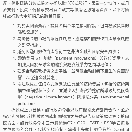
產，係指透過分散式帳本技術以數位形式發行，表彰一定價值，或用
於支付、投資、傳輸或交易資金或其等價物之憑證或資產。以下將簡
述該行政命令所揭示的政策目標：
對於美國消費者、投資者與企業之權利保護，包含機敏資料的
隱私保護等；
為降低金融市場的系統性風險，應建構相關數位資產帶來風險
之監管措施；
避免因濫用數位資產所衍生之非法金融與國家安全風險；
透過發展支付創新（payment innovations）與數位資產，以
加強美國於全球金融體系與經濟競爭力之領導地位；
強調金融服務提供之公平性，並降低金融創新下產生的負面影
響，以促進金融普惠；
關注以負責任的方式促進數位資產的技術發展，包括於技術架
構中確保隱私與安全，並減少因加密貨幣挖礦所導致的氣候衝
擊（negative climate impacts）與環境污染（environmental
pollution）。
為達成上述目標，該行政命令要求政府機關應跨部門合作，並於
指定期間提出針對數位資產相關議題之評估報告及政策框架等；於國
際方面，該行政命令則宣示將透過G7、G20、FATF、FSB等管道擴
大與國際的合作，包括洗錢防制、建構中央銀行數位貨幣（Central