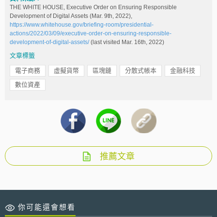
THE WHITE HOUSE, Executive Order on Ensuring Responsible
Development of Digital Assets (Mar. 9th, 2022),
https://www.whitehouse.gov/briefing-room/presidential-
actions/2022/03/09/executive-order-on-ensuring-responsible-
development-of-digital-assets/
(last visited Mar. 16th, 2022)
文章標籤
電子商務
虛擬貨幣
區塊鏈
分散式帳本
金融科技
數位資產
推薦文章
你可能還會想看