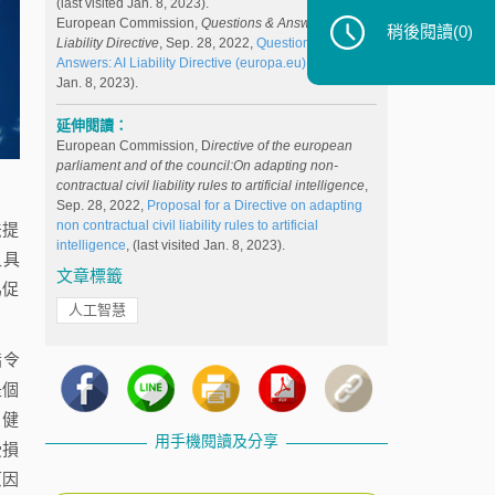
(last visited Jan. 8, 2023).
European Commission,
Questions & Answers: AI
稍後閱讀
(0)
Liability Directive
, Sep. 28, 2022,
Questions &
Answers: AI Liability Directive (europa.eu)
(last visited
Jan. 8, 2023).
延伸閱讀：
European Commission, D
irective of the european
parliament and of the council:On adapting non-
contractual civil liability rules to artificial intelligence
,
Sep. 28, 2022,
Proposal for a Directive on adapting
non contractual civil liability rules to artificial
法提
intelligence
, (last visited Jan. 8, 2023).
且具
文章標籤
為促
人工智慧
指令
是個
、健
用手機閱讀及分享
受損
原因