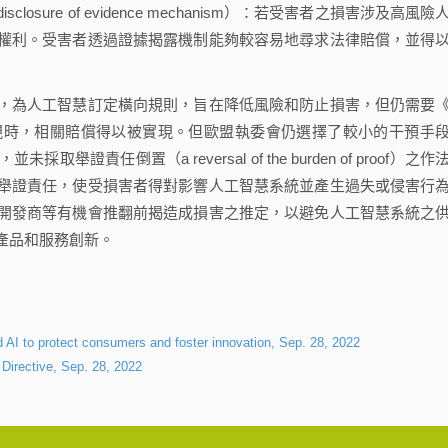
ure of evidence mechanism）：若受害者之損害涉及高風險
權利。受害者透過證據揭露機制能夠較容易地尋求法律賠償，並得
為人工智慧訂定橫向規則，旨在降低風險和防止損害，但仍需要
現時，相關賠償得以被實現。但歐盟執委會仍選擇了較小的干預手
任倒置（a reversal of the burden of proof）之作
舉證責任，使受損害者得對影響人工智慧系統並產生過失或侵害行
開發商等有機會推翻前揭造成損害之推定，以避免人工智慧系統之
產品和服務創新。
 AI to protect consumers and foster innovation, Sep. 28, 2022
Directive, Sep. 28, 2022