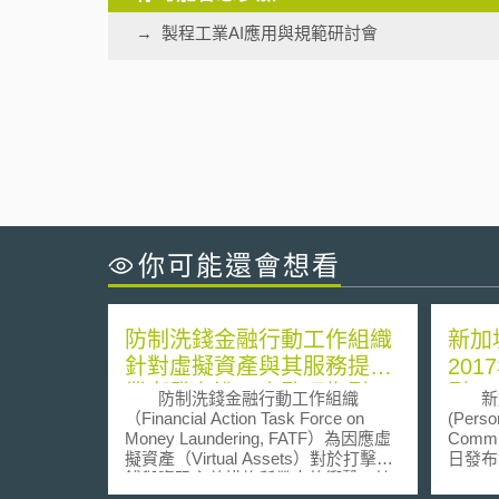
製程工業AI應用與規範研討會
你可能還會想看
防制洗錢金融行動工作組織
新加
針對虛擬資產與其服務提供
20
業者發布進一步監理指引
引
防制洗錢金融行動工作組織
新加
（Financial Action Task Force on
(Perso
Money Laundering, FATF）為因應虛
Commi
擬資產（Virtual Assets）對於打擊洗
日發布
錢與資恐主義措施所帶來的衝擊，協
DATA
助各國建立可供遵循的一致性標準，
遵守新