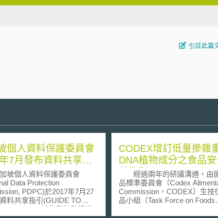
引註此篇
坡個人資料保護委員會
CODEX增訂低量摻雜
17年7月發布資料共享指
DNA植物成分之食品安
估準則
坡個人資料保護委員會
經過兩年的研議溝通，由
nal Data Protection
品標準委員會（Codex Alimenta
ssion, PDPC)於2017年7月27
Commission，CODEX）生
資料共享指引(GUIDE TO
品小組（Task Force on Foods
 SHARING)，該指引協助組織
Derived from Biotechnology，
加坡2012年個人資料保護法
TFFBT）所研擬的「重組DN