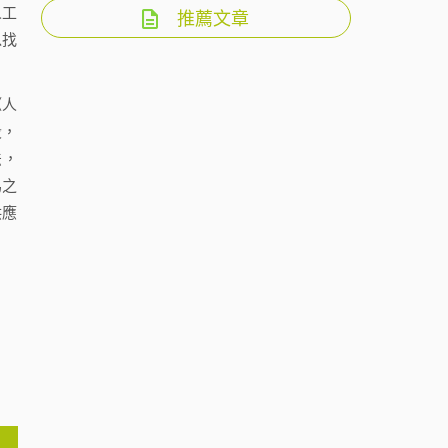
人工
推薦文章
以找
《人
段，
法，
為之
供應