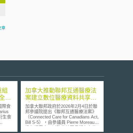
文章
重組
加拿大推動聯邦互通醫療法
全評
案建立數位醫療資料共享體
系
國際食
加拿大聯邦政府於2026年2月4日於聯
rius
邦參議院提出《聯邦互通醫療法案》
技衍生食
（Connected Care for Canadians Act,
Bill S-5），由參議員 Pierre Moreau
擔任提案人，以改善該國長期存在的
A植物成
醫療資料不流通及仰賴紙本病歷之困