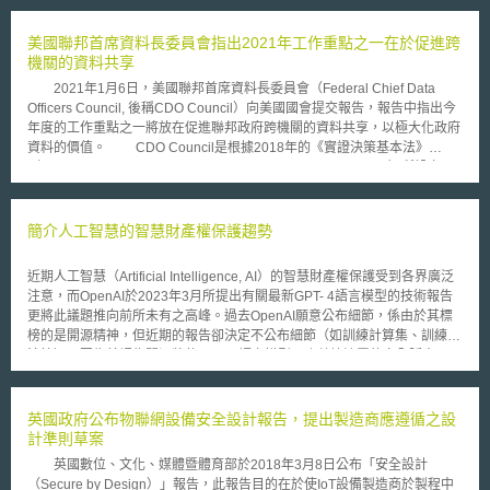
錯誤之問題。個人化醫療是一個快速成長的市場，歐洲醫療照護產業具有發
展潛力，並同時帶來經濟成長與就業機會。 歐盟認為，儘管個人化醫
美國聯邦首席資料長委員會指出2021年工作重點之一在於促進跨
療尚未有明確定義，但依據Horizon2020諮詢小組(Horizon 2020 Advisory
機關的資料共享
Group)定義為利用個人表現型或基因型特徵之醫療模型，針對正確的個人、
2021年1月6日，美國聯邦首席資料長委員會（Federal Chief Data
治療時間，以明確的醫療政策為目標進行診治，或者是找出疾病特徵給予即
Officers Council, 後稱CDO Council）向美國國會提交報告，報告中指出今
時的預防。其中，重要部份在於，個人化關注的不僅是藥品或醫療產品，尚
年度的工作重點之一將放在促進聯邦政府跨機關的資料共享，以極大化政府
需對於生物機制以及環境與疾病、健康之間的交互作用等進行瞭解是否影響
資料的價值。 CDO Council是根據2018年的《實證決策基本法》
整體的健康照護。雖然歐洲部分國家已經開始引進個人化醫療，但實際上歐
（Foundations for Evidence-Based Policymaking Act of 2018）所設立，
洲仍處在早期執行階段，尚待更多的研究開發。 為此，歐盟執委會與
並於2020年1月正式召開第一次會議，該委員會的成員包含聯邦政府各部會
部分健康研究機構以及決策組織團體等共同合作，決議成立個人化醫療國際
的首席資料長（Chief Data Officers, CDO）。該委員會的任務是加強各部
聯合會，目標為2016年底之前開始此項計畫。歐盟執委會與IC PerMed組織
會利用資料作為戰略資產的能力，促進聯邦政府資料的管理、使用、保護、
簡介人工智慧的智慧財產權保護趨勢
成員合作，將進行以下事項: 1.將歐洲建立成為全球個人化醫療研究領導者
傳播和衍生，以達到聯邦資料戰略（Federal Data Strategy）所設定的目
地位 2.透過合作研究支持個人化醫療醫學 3.將個人化醫療的利益展現於民眾
標。 美國農業部首席資料長兼CDO Council主席Ted Kaouk表示，以農
以及醫療照護體制 4.為精準醫療提供給民眾做好準備 IC PerMed將聚焦
近期人工智慧（Artificial Intelligence, AI）的智慧財產權保護受到各界廣泛
業部所建置的農業資料共通平台（Ag DATA COMMONS）為例，農業部所
在研發補助與合作，以實現上述所設定之任務。目前，IC PerMed正研擬發
注意，而OpenAI於2023年3月所提出有關最新GPT- 4語言模型的技術報告
屬機關間透過資料共享，已產生許多應用。 譬如：該部所屬的食品與
展倡議藍圖。依據草擬之藍圖，IC PerMed將提供各組織成員之間彈性合作
更將此議題推向前所未有之高峰。過去OpenAI願意公布細節，係由於其標
營養局（Food and Nutrition Service, FNS）利用經濟研究局（Economic
架構。藍圖主要建構於個人化醫療歐洲願景(Shaping Europe’s Vision for
榜的是開源精神，但近期的報告卻決定不公布細節（如訓練計算集、訓練方
Research Service, ERS）統計的糧食不安全（Food Insecurity）資料，推
Personalised Medicine)之相關文件，該文件屬於政策研發議程(Strategic
法等），因為其認為開源將使GPT- 4語言模型面臨數據洩露的安全隱患，且
動食物箱計畫（Farmers to Families Food Box Program）；農業部所屬風
Research and Innovation Agenda, SRIA)之一部分，同時為先前歐盟所補
尚有保持一定競爭優勢之必要。 若AI產業選擇不採取開源，通常會透過以下
險管理局（Risk Management Agency, RMA）使用平台上其他單位的資
助之PerMed(2013~2015)計畫範圍之一。依據PerMed SRIA，發展可區分
三種方式來保護AI創新，包括申請專利、以營業秘密保護，或同時結合兩
料，作為作物保險（crop insurance）的決策依據；農業部所屬食品安全和
為五項領域，包括: 發展過程與結果、整合巨量資料與ICT解決模式、將基礎
者。相對於專利，以營業秘密保護AI創新可以使企業保有其技術優勢，因不
英國政府公布物聯網設備安全設計報告，提出製造商應遵循之設
檢驗局（Food Safety and Inspection Service, FSIS）使用平台上其他單位
轉為臨床研究、將研發鏈結市場、以及形成延續性的醫療照護體系。未來，
用公開技術內容，較符合AI產業對於保護AI創新的期待。然而，企業以營業
計準則草案
的資料，來追蹤肉品加工廠的狀況。 CDO Council於去（2020）年10
IC PerMed發展倡議藍圖將依上述五個領域建構，並在2016年底預計公布第
秘密保護AI創新有其限制，包含： 1.競爭者可能輕易透過還原工程了解該產
月成立了一個資料共享工作小組（Data Sharing Working Group），負責研
英國數位、文化、媒體暨體育部於2018年3月8日公布「安全設計
一部分的施行願景。
品的營業秘密內容，並搶先申請專利，反過來起訴企業侵害其專利，而面臨
究聯邦政府各機關間資料共享的使用案例，希望透過這樣的努力，強化聯邦
（Secure by Design）」報告，此報告目的在於使IoT設備製造商於製程中