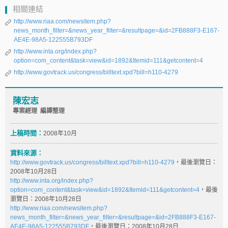
相關連結
http://www.riaa.com/newsitem.php?
news_month_filter=&news_year_filter=&resultpage=&id=2FB888F3-E167-
AE4E-98A5-122555B793DF
http://www.inta.org/index.php?
option=com_content&task=view&id=1892&Itemid=111&getcontent=4
http://www.govtrack.us/congress/billtext.xpd?bill=h110-4279
陳宏志
專案經理 編譯整理
上稿時間：
2008年10月
資料來源：
http://www.govtrack.us/congress/billtext.xpd?bill=h110-4279
，最後瀏覽日：
2008年10月28日
http://www.inta.org/index.php?
option=com_content&task=view&id=1892&Itemid=111&getcontent=4
，最後
瀏覽日：2008年10月28日
http://www.riaa.com/newsitem.php?
news_month_filter=&news_year_filter=&resultpage=&id=2FB888F3-E167-
AE4E-98A5-122555B793DF
，最後瀏覽日：2008年10月28日