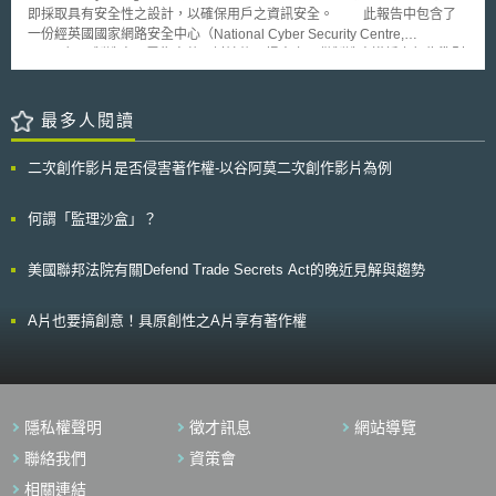
訴訟風險； 2.面對競爭者提起的專利侵權訴訟，企業將因為沒有專利而無法
政府的資料治理，產生高品質與即時性的資料，以此作為政府的決策依據。
即採取具有安全性之設計，以確保用戶之資訊安全。 此報告中包含了
提起反訴，或透過交互授權（cross-licensing）來避免訴訟； 3.縱使企業得
一份經英國國家網路安全中心（National Cyber Security Centre,
主張「先使用權（prior user right）」，但其僅適用在競爭者於專利申請前
NCSC）、製造商及零售商共同討論後，提出之可供製造商遵循之行為準則
已存在的技術，且未來若改進受先使用權保護之技術，將不再受到先使用權
（Code of Practice）草案。 此行為準則中指出，除設備製造商之外，
之保護，而有侵犯競爭者專利之虞，因此不利於企業提升其競爭力。 綜上
其他包含IoT服務提供者、行動電話軟體開發者與零售商等也是重要的利益
所述，儘管AI產業面有從開源轉向保密的傾向，但若要完全仰賴營業秘密來
相關人。 其中提出了13項行為準則：1. 不應設定預設密碼（default
最多人閱讀
保護AI創新仍有其侷限，專利依舊是當前各企業對AI領域的保護策略中的關
password）；2. 應實施漏洞揭露政策；3. 持續更新軟體；4. 確保機密與具
鍵。 本文同步刊登於TIPS網站（https://www.tips.org.tw）
有安全敏感性的資訊受到保護；5. 確保通訊之安全；6. 最小化可能受到攻擊
二次創作影片是否侵害著作權-以谷阿莫二次創作影片為例
的區域；7. 確保軟體的可信性；8. 確保個資受到妥善保障；9. 確保系統對
於停電事故具有可回復性；10. 監督自動傳輸之數據；11. 使用戶以簡易的
方式刪除個人資訊；12. 使設備可被容易的安裝與維護；13. 應驗證輸入之
何謂「監理沙盒」？
數據。 此草案將接受公眾意見，並於未來進一步檢視是否應立相關法
律。
美國聯邦法院有關Defend Trade Secrets Act的晚近見解與趨勢
A片也要搞創意！具原創性之A片享有著作權
隱私權聲明
徵才訊息
網站導覽
聯絡我們
資策會
相關連結