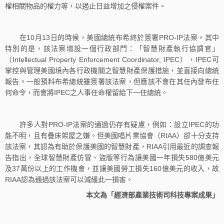
權相關物品的權力等，以遏止日益增加之侵權案件。
在10月13日的時候，美國總統布希終於簽署PRO-IP法案。其中
特別的是，該法案增設一個行政部門：「智慧財產執行協調官」
（Intellectual Property Enforcement Coordinator, IPEC），IPEC可
掌控與管理美國境內各行政機關之智慧財產保護措施，並直接向總統
報告。一般預料布希總統雖簽署該法案，但應該不會在其任內發布任
何命令，而會將IPEC之人事任命權留給下一任總統。
許多人對PRO-IP法案的通過仍存有疑慮，例如：設立IPEC的功
能不明，且有疊床架屋之嫌。但美國唱片業協會（RIAA）卻十分支持
該法案，其認為有助於保護美國的智慧財產，RIAA引用最近的調查報
告指出，全球智慧財產仿冒、盜版等行為讓美國一年損失580億美元
及37萬份以上的工作機會，並讓美國勞工損失160億美元的收入，故
RIAA認為通過該法案可以減緩此一損害。
本文為「經濟部產業技術司科技專案成果」