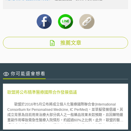
推薦文章
你可能還會想看
歐盟將公布精準醫療國際合作發展倡議
歐盟於2016年5月公布將成立個人化醫療國際聯合會(International
Consortium for Personalised Medicine, IC PerMed)，並草擬發展倡議。其
成立背景為目前用來治療大部分病人之一般藥品效果未如預期，且因藥物嚴
重副作用導致需急性醫療入院情形，約超過60%之比例。此外，歐盟的醫療
照護成本將隨著人口老化以及慢性疾病增加而加重。個人化醫療具有特定預
防目的以及治療方法，因此，病人利用最佳的治療方是，可避免試驗與治療