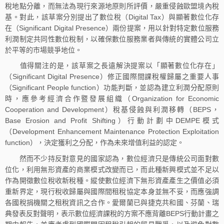
稅地點分離，而無法為現行來源地原則所評價，嚴重侵蝕歐盟境內稅
基。對此，該草案分別提出了數位稅（Digital Tax）與顯著數位化存
在（Significant Digital Presence）兩份提案，用以針對特定數位服務
利潤制定共同性數位稅制，以確保數位服務業者與傳統的實體公司立
於平等的市場競爭地位。
值得關注的是，該草案之長遠解決提案以「顯著數位化存在」
（Significant Digital Presence）修正國際間課稅權歸屬之重要人事
（Significant People function）功能判斷，並認為建立利潤分配原則
時，應參考經濟合作暨發展組織（Organization for Economic
Cooperation and Development）稅基侵蝕與利潤移轉（BEPS，
Base Erosion and Profit Shifting）行動計劃中DEMPE模式
（Development Enhancement Maintenance Protection Exploitation
function），決定獲利之分配，作為未來增值利益的認定。
然而不少持反對意見的國家認為，數位經濟只是傳統公司面對數
位化，利用無形資產的商業模式改變而已，而此種新興模式並不足以
作為開徵數位稅收新稅種。縱使數位經濟下無形資產產生之價值必須
重新界定，現行稅收歸屬與國際間租稅協定本身並無不妥，而應強調
各國稅捐機關之租稅資訊之合作。愛爾蘭已與捷克共和國、芬蘭、瑞
典發表反對聲明，表示數位經濟課稅的方案不應背離BEPS行動計畫之