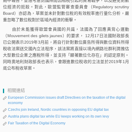
期中報告，並應考慮到國際間因租稅引起的貿易戰爭，以及避免對數
位經濟的扼殺。對此，歐盟監管審查委員會（Regulatory scrutiny
Board）亦認為，草案並未針對數位稅的有效稅率進行量化分析，嚴
重忽略了數位稅對於區域內經濟的衝擊。
由於未能獲得歐盟會員國的共識，法國為了回應黃背心運動
（Mouvement des gilets jaunes）的要求， 12月17日法國財政部長
已公開表示2019年3月前，將自行針對數位廣告所得與數位資料所得
稅收法案送交國內立法程序，該法案將直接以境內網路社群利潤推估
大型數位企業之應稅所得，並支持「顯著數位化存在」的認定原則。
同時奧地利財政部長也表示，會跟進數位稅收的立法並於2019年1月
底公布稅收草案。
相關連結
European Commission issues draft Directives on the taxation of the digital
economy
Czechs join Ireland, Nordic countries in opposing EU digital tax
Austria plans digital tax while EU keeps working on its own levy
Fair Taxation of the Digital Economy