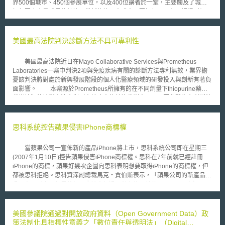
界500個城市、450個參展單位，以及400位講者於一堂，主要觸及了城市
如何因應大量成長的數據、從新的管理方式中，要如何以及在哪裡得到價
值，以及在加速城市中的都會平台過程中，要付出什麼樣的代價等議題。
今年度的大會展覽令人耳目一新的創新作品包括：綠色環保無人駕駛小
公車、提醒視力受損者，道路上有障礙物的智慧應用程式、能夠辨識在範圍
美國最高法院判決診斷方法不具可專利性
內的射擊，並且精準地指出事件發生地點的麥克風系統，還有其他諸如無人
飛機、物流和都會區內遞送服務等等創意新點子。 「智慧城市」一
美國最高法院近日在Mayo Collaborative Services與Prometheus
詞，意味著一個能夠合於未來發展的都會，同時轉變為一個可以在提升資源
Laboratories一案中判決2項與免疫疾病有關的診斷方法專利無效，業界擔
以及能源效率的同時，還能夠減少對於生態衝擊的環境。而歐洲的智慧城市
憂該判決將對處於新興發展階段的個人化醫療領域的研發投入與創新有著負
發展，主要是在「歐洲2020戰略」（Europe 2020）中，由歐盟執行委員
面影響。 本案源於Prometheus所擁有的在不同劑量下thiopurine藥物
會所實施的「歐洲創新夥伴計畫」（The European Innovation
代謝情況的診斷方法專利（由於病患的藥物代謝率不同，因此醫生在判斷特
Partnership, EIP）帶領歐洲倡議都會平台於以下三個交互運作的活動以及
定病患的藥物劑量高低有相當的困難度），Mayo購買使用Prometheus的診
發展：（一）以城市需求為導向的發展，使得能快速地適應都會平台；
斷方法後， 2004年Mayo開始對外販售自己的診斷方法。Prometheus主張
（二）由備忘錄（Memorandum of Understanding, MoU）所鞏固的供給導
Mayo侵害其專利，聯邦地方法院認為該專利建構於自然法則與現象上，因
思科系統控告蘋果侵害IPhone商標權
向發展；（三）在信任的基礎上所建立的標準化導向發展。 歐盟於
此不具可專利性，但聯邦巡迴上訴法院則有不同的看法，本案因此一路爭執
2011年6月公布的「智慧城市與社群歐洲創新夥伴計畫」（The European
至最高法院。 對於自然法則、現象以及抽象的概念，基於其作為科技
Innovation Partnership on Smart Cities and Communities, EIP-SCC）目
當蘋果公司一宣佈新的產品iPhone將上市，思科系統公司即在星期三
發展的基礎工具，為避免妨礙創新發展，一直以來法院都持不具可專利性的
的是為了要將城市、企業與市民結合起來，共同藉由永續的解決方案，來改
(2007年1月10日)控告蘋果侵害iPhone商標權。思科在7年前就已經註冊
看法。在相關的前案中，唯有在自然法則之外，包含創新概念的元素，才能
善都會城市現有的問題，並提升城市的整體生活。此計畫期許以資通訊科技
iPhone的商標，蘋果好幾次企圖向思科表明想要取得iPhone的商標權，但
超越自然法則本身而成為專利。本案中最高法院表示，本案專利方法步驟，
（Information and Communication Technology, ICT）、能源與交通管理的
都被思科拒絕。思科資深副總裁馬克‧賈伯斯表示，「蘋果公司的新產品十
不符合前述基於創新概念而授與專利的條件，且該方法步驟為該領域人所熟
結合，共同提出創新的解決方案，為今日歐洲城市面對來自於環境、社會與
分具有吸引力，但是他們不應該未經過思科允許，就使用iPhonee商標。」
知、常用，授與專利將導致既有的自然法則被不當的受限而影響後續進一步
健康等挑戰進行解套，計畫發展核心包含開放資料（Open Data）、商業模
此次提出控告不但保護思科的iPhone商標免於被蘋果使用，且預防公司可
的發現。 評論者表示儘管該判決並未提供一個清楚的判斷標準，但並
式（Business Models）、政策與法規（Policy and Regulation）、能源效
能有的損害。 蘋果公司發言人娜塔莉‧凱瑞絲說，我們認為思科的控
不因此讓下級法院對這類的個人化醫療專利全數否決。然本案對於可專利性
率與低碳解決方案（Energy Efficiency and Low Carbon Solutions）、財政
告十分無聊，而且早已有很多家公司使用iPhone的商標在寬頻電話上，蘋
美國參議院通過對開放政府資料（Open Government Data）政
客體的判斷，影響將不僅止於生命科學，進而包括所有涉及可專利性客體的
金融與採購（Finance and Procurement）、都會移動（Urban
果是第一個將iPhone商標用在手機的公司，我們相信思科宣稱擁有iPhone
策法制化具指標性意義之「數位責任與透明法」（Digital
軟體、商業方法類型專利，後續影響值得持續關注。