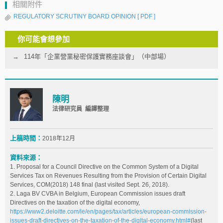
相關附件
REGULATORY SCRUTINY BOARD OPINION
[ PDF ]
你可能會想參加
114年「企業營業秘密保護實務座談會」（中部場）
陳明
法律研究員 編譯整理
上稿時間：
2018年12月
資料來源：
1. Proposal for a Council Directive on the Common System of a Digital
Services Tax on Revenues Resulting from the Provision of Certain Digital
Services, COM(2018) 148 final (last visited Sept. 26, 2018).
2. Laga BV CVBA in Belgium, European Commission issues draft
Directives on the taxation of the digital economy,
https://www2.deloitte.com/ie/en/pages/tax/articles/european-commission-
issues-draft-directives-on-the-taxation-of-the-digital-economy.html
#
(last