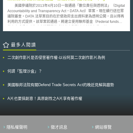
Mobility）、能源整合網絡（Integrated Energy Networks）等。 從歐
商標權不足以來對抗蘋果，我們相當有信心能戰勝這場戰。 波士頓律
Accountability and Transparency Act，DATA Act）草案
美國參議院於2013年4月10日一致通過「數位責任與透明法」（Digital
盟所發展的大戰略計畫，到今年第五年的「智慧城市世界大會展覽」，明顯
師事務所Bromberg & Sunstein創設者布魯斯‧桑斯坦表示，思科為iPhone
Accountability and Transparency Act，DATA Act）草案，現在續行送往眾
嶄露出歐盟在積極推動經濟發展的同時，帶著永續環境的思維，這是之所以
商標註冊權人，在法律上具有優勢，蘋果唯一可選擇的抗辯，就是宣稱i系
議院審查。DATA 法草案目的在於使政府支出資料更為透明公開，且以得再
歐盟能持續引領歐洲，甚至世界未來發展趨勢的關鍵原因。
列的商標名稱，例如iPod, iTunes和 iMac，早已造成消費者的混淆，消費者
利用的方式提供。該草案若通過，將建立使用聯邦基金（Federal funds）
已經無法辨別iPhone是由誰所製造的。桑斯坦進一步說明，蘋果雖宣稱他
做支出或受資助的政府機關單位或其他實體財務資料的標準；擴展
們在澳洲擁有iPhone商標權，但商標權為屬地主義，因此此項宣稱對於在
USAspending.gov網站含括上述資料，並要求聯邦政府以電子格式，自動
美國已擁有iPhone商標權的思科並無太大的影響。
化、標準化的方式公佈財務管理及採購相關資料，使公私部門便於近用與進
行分析。目前草案版本內文並無規定資料特定格式的資料標準，但可得確定
最多人閱讀
的是必須為被廣泛接受、非專有、可搜尋，且獨立於平台使用之電腦可判讀
格式，以及可得一致適用於各機關單位之聯邦得標廠商與接受政府補助之實
二次創作影片是否侵害著作權-以谷阿莫二次創作影片為例
體的特殊標誌。 曾協助草擬2011年DATA法草案之「資料透明聯盟」
（Data Transparency Coalition）執行長Hudson Hollister表示，DATA法草
案把結構性的資料模式應用於聯邦政府支出時，將前所未有的激發責任與支
何謂「監理沙盒」？
出情況間的關係；同時，也將聯邦支出資料（federal spending
information）轉化為開放政府支出資料（open spending data），成為強化
美國聯邦法院有關Defend Trade Secrets Act的晚近見解與趨勢
民主治理與激發創新的重要公共資源。然而，由於DATA法草案所涉及的機
關眾多，主要包括商務部（DOC）、財政部（DOT）、總務管理局
（GSA），與預算管理辦公室（OMB），該法案通過後是否能落實，絕大
A片也要搞創意！具原創性之A片享有著作權
部分還是取決於白宮是否會要求聯邦政府機關單位完整且迅速的遵循法律的
構成要件。
隱私權聲明
徵才訊息
網站導覽