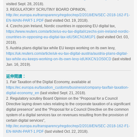
visited Sept. 28, 2018).
3. REGULATORY SCRUTINY BOARD OPINION,
http://ec.europa.eu/transparency/regdoc/rep/2/2018/EN/SEC-2018-162-F1-
EN-MAIN-PART-1.PDF
(last visited Oct. 19, 2018).
4. Czechs join Ireland, Nordic countries in opposing EU digital tax,
https://www.reuters.com/article/us-eu-tax-digital/czechs-join-ireland-nordic-
countries-in-opposing-eu-digital-tax-idUSKCN1MI1P1
(last visited Oct. 03,
2018).
5. Austria plans digital tax while EU keeps working on its own levy,
https://uk.reuters.com/article/uk-eu-tax-digital-austria/austria-plans-digital-
tax-while-eu-keeps-working-on-its-own-levy-idUKKCN1OS0CD
(last visited
Jan. 16, 2019).
延伸閱讀：
1. Fair Taxation of the Digital Economy, available at
https://ec.europa.eu/taxation_customs/business/company-tax/fair-taxation-
digital-economy_en
(last visited Sept. 21, 2018).
2. Regulatory scrutiny Board Opinion on the “Proposal for a Council
Directive laying down rules relating to the corporate taxation of a significant
digital presence” and the “Proposal for a Council Directive on the common
system of a digital services tax on revenues resulting from the provision of
certain digital services”,
http://ec.europa.eu/transparency/regdoc/rep/2/2018/EN/SEC-2018-162-F1-
EN-MAIN-PART-1.PDF
(last visited Oct. 22, 2018).