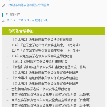
日本發布網路安全相關法令問答集
相關附件
サイバーセキュリティ戦略
[ pdf ]
你可能會想參加
【台北場2】通訊傳播事業個資法遵教育訓練
114年「企業營業秘密保護實務座談會」（南部場）
114年「企業營業秘密保護實務座談會」（中部場）
114年資訊服務業者個資安維辦法宣導說明會
【線上】資訊服務業個資安維計畫說明會
【實體】資訊服務業個資安維計畫說明會暨交流工作坊
【台北場1】通訊傳播事業個資保護實務專題講座
【台北場2】通訊傳播事業個資保護實務專題講座
【台北場3】通訊傳播事業個資保護實務專題講座
金融相關資服業者線上個資安維宣導說明會
商業服務業個資管理與資訊安全實務宣導說明會（高雄場）
商業服務業個資管理與資訊安全實務宣導說明會（台南場）
商業服務業個資管理與資訊安全實務宣導說明會（台中場）