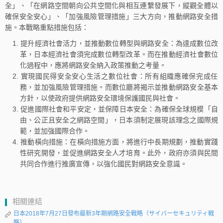
全」、「在網路空間朝向公共空間化與相互連繫發展下，縱觀全體以
確保安全安心」、「加強風險管理措施」三大方向，推動網路安全措
施。本戰略重點措施包括：
提升經濟社會活力，並推動數位轉型與網路安全：為達成數位改
革，日本經濟社會須完成數位轉型改革。而在推動經濟社會數位
化過程中，應將網路安全納入政策推動之考量。
實現國民得安全安心生活之數位社會：所有組織應確保完成任
務，並加強風險管理措施。而數位廳將揭示並推動網路安全基本
方針，以使政府提供網路安全環境保護國民與社會。
促進國際社會和平安定，並保障日本安全：為確保全球規模「自
由、公正且安全之網路空間」，日本須制定展現該理念之國際規
範，並加強國際合作。
推動橫向措施：在橫向措施方面，將進行中長期規劃，推動實踐
性研究開發，並促進網路安全人才培育。此外，政府亦須與民間
共同合作進行推廣宣傳，以強化國民對網路安全意識。
相關連結
日本2018年7月27日發布最新3年期網路安全戰略（サイバーセキュリティ戦
略）