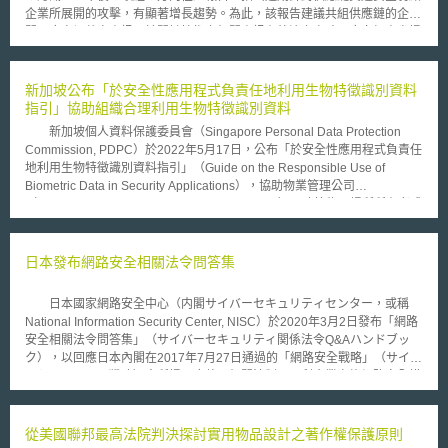
企業所展開的攻擊，有顯著增長趨勢。為此，該報告建議共組供應鏈的企業
間，應密切共享資訊；於關鍵技術之相關資訊有外洩之虞時，應向經產省提
出報告；若會對多數利害關係人產生影響，並應公開該報告。遵循該報告之
建議要旨，同年11月1日在各產業主要的工商團體引領下，設立了「供應鏈
資通安全聯盟（原文為サプライチェーン・サイバーセキュリティ・コンソ
新加坡公布「於安全性應用程式負責任地利用生物特徵識別資料
ーシアム，簡稱SC3）」，以獨立行政法人資訊處理推進機構（独立行政法
指引」協助組織合理利用生物特徵識別資料
人情報処理推進機構，IPA）為主管機關。其目的在於擬定與推動供應鏈資
新加坡個人資料保護委員會（Singapore Personal Data Protection
通安全之整體性策略，而經產省則以觀察員（オブザーバー）的身分加入，
Commission, PDPC）於2022年5月17日，公布「於安全性應用程式負責任
除支援產業界合作，亦藉此強化政府與業界就供應鏈資通安全議題之對話。
地利用生物特徵識別資料指引」（Guide on the Responsible Use of
只要贊同上述經產省政策方向與聯盟方針，任何法人或個人均得參加
Biometric Data in Security Applications），協助物業管理公司
SC3。針對產業供應鏈遭遇資安攻擊的問題，經產省與IPA已有建構「資通
（Management Corporation Strata Title, MCST）、建築物及場所所有者或
安全協助隊（サイバーセキュリティお助け隊）」服務制度（以下稱協助隊
安全服務公司等管理機構，使各管理機構更負責任地利用安全攝影機和生物
服務），邀集具相關專長之企業，在其他企業遭遇供應鏈資安攻擊時，協助
特徵識別系統，以保護蒐集、利用或揭露的個人生物特徵識別資料。
進行事故應變處理、或擔任事故發生時之諮詢窗口。而SC3則規畫為這些參
隨著安全攝影機等科技應用普及化，管理機構以錯誤方法處理個人生物特徵
日本發布網路安全相關法令問答集
與提供協助隊服務的企業建立審查認證制度。其具體任務包含擬定認證制度
識別資料之情形逐漸增多，因此PDPC發布該指引供管理機構審查其措施。
的審查基準草案、以及審查機關基準草案，提供IPA來建構上述基準。依該
其中包括以下重點： （1）定義生物特徵識別資料包含生理、生物或行為特
制度取得認證的企業，將獲授權使用「資通安全協助隊」的商標。同時在業
日本國家網路安全中心（内閣サイバーセキュリティセンター，或稱
徵，及以此資料所建立之生物特徵識別模版； （2）說明維安攝影機及生物
界推廣協助隊服務制度，讓取得認證的中小企業得以之為拓展其業務的優勢
National Information Security Center, NISC）於2020年3月2日發布「網路
特徵識別系統運用所應關鍵考量因素，如避免惡意合成生物特徵之身分詐
與宣傳材料。
安全相關法令問答集」（サイバーセキュリティ関係法令Q&Aハンドブッ
欺、設定過於廣泛而使系統識別錯誤等情形，並舉例資料保護產業最佳範
ク），以回應日本內閣在2017年7月27日通過的「網路安全戰略」（サイバ
例，如資料加密以避免系統風險、設計管理流程以控管資料等； （3）說明
ーセキュリティ戦略）中所提及應整理相關法制，以利企業實施網路安全措
生物特徵識別資料在個資法之義務及例外； （4）列出實例說明如何安全監
施與對策之決定。因此，內閣網路安全戰略本部（サイバーセキュリティ戦
控之維安攝影機，並提供佈署建築物門禁或應用程式存取控制指引，例如以
略本部）普及啟發‧人才培育專門調查會（普及啓発・人材育成専門調査
手機內建生物識別系統管理門禁，以取代直接識別生物特徵，並有提供相關
会）於同年10月10日成立工作小組，針對網路安全相關法令進行推動與調
從美國聯邦最高法院判決探討實用物品設計之著作權保護原則
建議步驟及評估表。 該指引雖無法律約束力，仍反映出PDPC對於安全
查工作。 本問答集內容涉及13項法律議題，包括議題如下： 說明網路