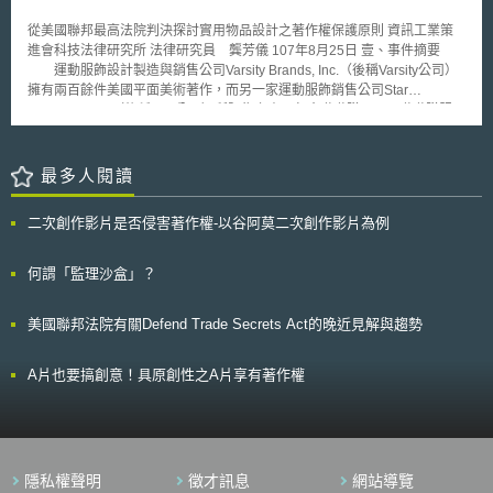
環境中處理生物特徵識別資料之立場。而該指引目前僅針對使用個人資料的
安全基本法（サイバーセキュリティ基本法）網路安全之定義與概要； 以
安全應用程式之管理機構應用情境，並未涵蓋其他商業用途，也未涵蓋基於
從美國聯邦最高法院判決探討實用物品設計之著作權保護原則 資訊工業策
公司法為核心，從經營體制觀點說明董事義務，例如建立內部控制機制，以
私人目的使用安全或生物特徵識別系統之個人，如以個人或家庭身分使用居
進會科技法律研究所 法律研究員 龔芳儀 107年8月25日 壹、事件摘要
確保系統審核與資料揭露之適當性； 以個人資料保護法為核心，例如說明
家高齡長者監控設備、住宅生物特徵識別鎖等應用情境。
運動服飾設計製造與銷售公司Varsity Brands, Inc.（後稱Varsity公司）
個人資料的安全管理措施； 以公平交易法（不正競争防止法）為核心，說
擁有兩百餘件美國平面美術著作，而另一家運動服飾銷售公司Star
明在營業秘密的保護範圍內，利用提供特定資料與技術手段，來實施迴避行
Athletica, LLC（後稱Star公司）所販售之產品包含啦啦隊用品及啦啦隊服
為係屬無效； 以勞動法規為核心，說明企業採取網路安全措施之組織與人
等。 Varsity公司於2014年向美國田納西州西區聯邦地區法院對Star公
為對策； 以資通訊網路、電信業者等為中心，說明IoT相關法律問題； 以契
司提起著作權、商標權等侵權訴訟，本文將針對著作權爭議進行討論，
約關係為中心，說明電子簽章、資料交易、系統開發、雲端應用服務等議
Varsity公司控告Star公司於2010年的產品型錄與網站中所展示的啦啦隊服相
最多人閱讀
題； 網路安全相關證照制度，例如資訊處理安全確保支援人員； 說明其他
似於其五件已註冊為美國著作之啦啦隊服設計，請參見圖一。 資料來源：
網路安全議題，例如逆向工程、加密、訊息共享等； 說明發生網路安全相
JD Supra, LLC彙整 圖一 Varsity公司指出Star公司之啦啦隊服相似於Varsity
關事故之因應措施，例如數位鑑識； 說明當網路安全糾紛有涉民事訴訟時
二次創作影片是否侵害著作權-以谷阿莫二次創作影片為例
公司已註冊為美國著作之啦啦隊服設計[1] Varsity公司所擁有之五件平
應注意之程序； 說明涉及網路安全之刑法規範； 描述日本企業在實施網路
面美術著作[2]，如圖二所示，其中兩件（Design 299A與Design 299B）為
安全措施時，應注意之相關國際規範，例如歐盟一般資料保護規則
啦啦隊服照片，另三件（Design 074、Design 078與Design 0815）為啦
何謂「監理沙盒」？
（General Data Protection Regulation, GDPR）與資料在地化（Data
啦隊服之設計圖稿。被告Star公司認為Varsity公司之設計圖稿明顯是以啦啦
Localization）等議題。 此外，隨著網路與現實空間的融合，各產業發
隊服之輪廓進行設計，且當隊服缺乏設計時便成為空白之布料而失去啦啦隊
展全球化，相關法規也日益增加，惟網路安全相關法規，在原無網路安全概
美國聯邦法院有關Defend Trade Secrets Act的晚近見解與趨勢
服之功能，因此該些設計具有功能性，進而不符合美國著作權法第1302條
念與相關法制的日本法上，卻鮮少有較為系統化的概括性彙編與解釋文件。
第4項所指「設計之呈現僅為功能實現（dictated solely by a utilitarian
因而盤點並釐清網路安全相關法令則成為首要任務，故研究小組著手進行調
function of the article that embodies it）」而不受保護之設計項目，即設計
A片也要搞創意！具原創性之A片享有著作權
查研究，並將調查結果—「網路安全法律調查結果」（サイバーセキュリテ
在作品上之呈現方式，僅展現功能性質，也就是說啦啦隊服上的圖樣設計為
ィ関係法令・ガイドライン調査結果）與「第四次關鍵基礎設施資訊安全措
凸顯啦啦隊服功能，該些圖樣具功能性而不受著作權所保護。而Varsity公司
施行動計畫摘要表」（重要インフラの情報セキュリティ対策に係る第４次
主張設計師構思設計時並未被要求須考量啦啦隊服之功能、或實際製造之可
行動計画）作為本問答集之附錄文件以資參酌。最後，NISC期待透過本問
行性，因此該設計不涉及功能性，而可受美國著作權法所保護。 資料來
答集，可作為企業實施具體網路安全對策之實務參考。
源：美國田納西州西區聯邦地區法院判決 圖二 Varsity公司之五件美國平面
隱私權聲明
徵才訊息
網站導覽
美術著作 美國田納西州西區聯邦地區法院法官[3]認為Varsity公司啦啦