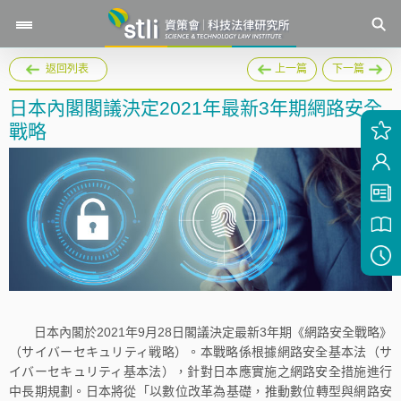
返回列表
上一篇
下一篇
日本內閣閣議決定2021年最新3年期網路安全
戰略
日本內閣於2021年9月28日閣議決定最新3年期《網路安全戰略》
（サイバーセキュリティ戦略）。本戰略係根據網路安全基本法（サ
イバーセキュリティ基本法），針對日本應實施之網路安全措施進行
中長期規劃。日本將從「以數位改革為基礎，推動數位轉型與網路安