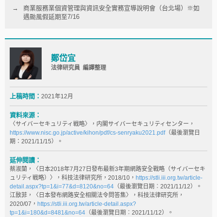
商業服務業個資管理與資訊安全實務宣導說明會（台北場）※如
遇颱風假延期至7/16
鄭岱宜
法律研究員 編譯整理
上稿時間：
2021年12月
資料來源：
〈サイバーセキュリティ戦略〉，内閣サイバーセキュリティセンター，
https://www.nisc.go.jp/active/kihon/pdf/cs-senryaku2021.pdf
（最後瀏覽日
期：2021/11/15）。
延伸閱讀：
蔡淑蘭，〈日本2018年7月27日發布最新3年期網路安全戰略（サイバーセキ
ュリティ戦略）〉，科技法律研究所，2018/10，
https://stli.iii.org.tw/article-
detail.aspx?tp=1&i=77&d=8120&no=64
（最後瀏覽日期︰2021/11/12）。
江敔菲，〈日本發布網路安全相關法令問答集〉，科技法律研究所，
2020/07，
https://stli.iii.org.tw/article-detail.aspx?
tp=1&i=180&d=8481&no=64
（最後瀏覽日期︰2021/11/12）。