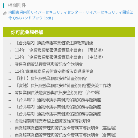
相關附件
内閣官房内閣サイバーセキュリティセンター，サイバーセキュリティ関係法
令 Q&Aハンドブック
[ pdf ]
你可能會想參加
【台北場2】通訊傳播事業個資法遵教育訓練
114年「企業營業秘密保護實務座談會」（南部場）
114年「企業營業秘密保護實務座談會」（中部場）
零售業個資法遵實務與資訊安全說明會
114年資訊服務業者個資安維辦法宣導說明會
【線上】資訊服務業個資安維計畫說明會
【實體】資訊服務業個資安維計畫說明會暨交流工作坊
零售業個資法遵實務與資訊安全說明會（台中場）
【台北場1】通訊傳播事業個資保護實務專題講座
【台北場2】通訊傳播事業個資保護實務專題講座
【台北場3】通訊傳播事業個資保護實務專題講座
金融相關資服業者線上個資安維宣導說明會
商業服務業個資管理與資訊安全實務宣導說明會（高雄場）
商業服務業個資管理與資訊安全實務宣導說明會（台南場）