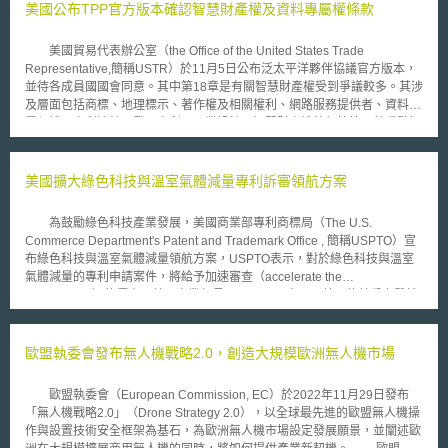
美國公布TPP官方版本確認智慧財產權及資料專屬權條款
美國貿易代表辦公室（the Office of the United States Trade
Representative,簡稱USTR）於11月5日公布泛太平洋夥伴協議官方版本，
並待各成員國國會同意。其中第18章是有關智慧財產權受到爭議較多。其涉
及層面包括商標、地理標示、著作權及相關權利、網路服務提供者、資料專
屬保護、專利連結、發明專利、工業設計、智慧財產權執行等等。其重點如
下： （1）商標：TPP規定不得以視覺可感知的標識作為申請商標註冊的要
件。 （2）地理標示：TPP要求提供適當及公開的程序來保護地理標示。
（3）著作權及相關權利：其中最重要者為將著作、表演或錄音物的著作權
美國擴大綠色科技與溫室氣體減量專利訴審領航方案
保護期間，延長至70年。 （4）網路服務提供者：TPP要求對ISP業者提供
法律誘因，免除其可能擔負的共同侵權責任，鼓勵其與著作權人合作，共同
為鼓勵綠色科技產業發展，美國商業部專利商標局（The U.S.
遏止網路侵權。 （5）資料專屬保護：TPP要求對農藥或醫藥品提供資料專
Commerce Department's Patent and Trademark Office , 簡稱USPTO）宣
屬保護，保護期間為新化學性農藥至少10年；新成分新藥至少5年；已知藥
布綠色科技與溫室氣體減量領航方案，USPTO表示，對於綠色科技與溫室
品之新適應症、新複方或新投藥方法之臨床資料至少3年；新生物藥品至少8
氣體減量的專利申請案件，將給予加速審查（accelerate the
年或5年（併同其他有效保護市場機制）。 （6）專利連結：TPP要求建立
examination）的優惠。美國商業部長Gary Locke表示，美國的競爭力繫於
專利連結制度。 （7）發明專利制度：其中較為重要者為TPP規定優惠期期
研發創新能力，協助綠色產業儘速得到專利保護將可以刺激是項產業發展。
間為本國申請案申請日前1年，且不限制公開的行為態樣。對於審查不合理
除了經濟的誘因，行政上的便利也經常是政府用以推動政策的輔助工
遲延者，應補償其專利期限。 （8）工業設計：TPP要求應提供物品部分設
具，USPTO希望透過這項新措施，幫助相關產業的研發創新。而在研發創
歐盟執委會發布無人機戰略2.0，創造大規模歐洲無人機市場
計之保護。 （9）智慧財產權保護的執行：TPP規定法院有權判決敗訴方負
新上，廠商的生產方式或是產品如能更快速取得專利的保護，對於該產業的
擔訴訟及律師費用費用；透過行政、司法及海關等層面採取迅速保全措施等
發展應有正面的效益。USPTO在2009年12月提出這項方案後，在2010年5
等。
歐盟執委會（European Commission, EC）於2022年11月29日發布
月21日再次宣布將原方案所正面表列的專利類別（U.S. patent
「無人機戰略2.0」（Drone Strategy 2.0），以全球最先進的歐盟無人機操
classifications, USPCs）刪除，亦即進一步擴大可申請案件的範圍。
作與設置技術安全框架為基石，為歐洲無人機市場設定發展願景，並闡述歐
美國在發展綠色科技的腳步上一直未曾停歇，除原有透過綠色公共採購