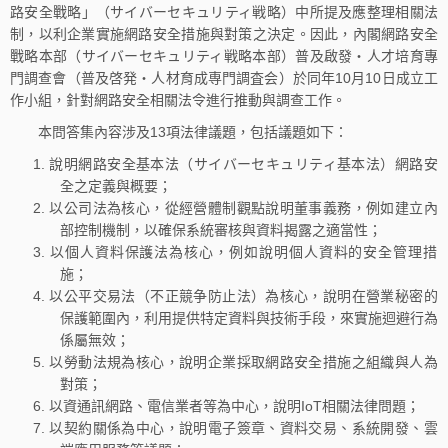
路安全戰略」（サイバーセキュリティ戦略）中所提及應整理相關法
制，以利企業實施網路安全措施與對策之決定。因此，內閣網路安全
戰略本部（サイバーセキュリティ戦略本部）普及啟發‧人才培育專
門調查會（普及啓発・人材育成専門調査会）於同年10月10日成立工
作小組，針對網路安全相關法令進行推動與調查工作。
本問答集內容涉及13項法律議題，包括議題如下：
說明網路安全基本法（サイバーセキュリティ基本法）網路安
全之定義與概要；
以公司法為核心，從經營體制觀點說明董事義務，例如建立內
部控制機制，以確保系統審核與資料揭露之適當性；
以個人資料保護法為核心，例如說明個人資料的安全管理措
施；
以公平交易法（不正競争防止法）為核心，說明在營業秘密的
保護範圍內，利用提供特定資料與技術手段，來實施迴避行為
係屬無效；
以勞動法規為核心，說明企業採取網路安全措施之組織與人為
對策；
以資通訊網路、電信業者等為中心，說明IoT相關法律問題；
以契約關係為中心，說明電子簽章、資料交易、系統開發、雲