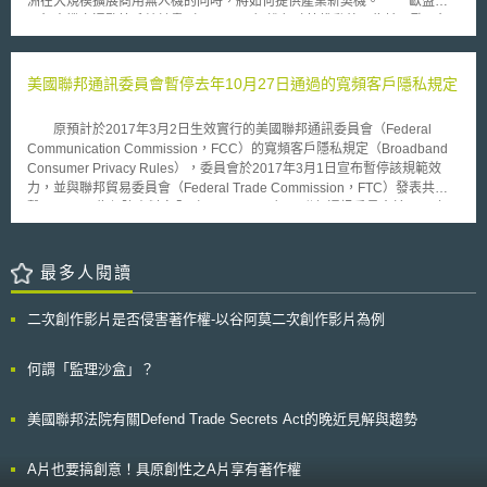
洲在大規模擴展商用無人機的同時，將如何提供產業新契機。 歐盟除
（Green Public Procurement, GPP）來擴大此項產業市場，歐巴馬政府上
以無人機交通監管系統計畫（U-SPACE）進行政策推動外，為擴張歐洲無
台後更在2009年10月發布的13514號行政命令（Executive Order）要求聯
人機市場，歐盟執委會提出「創新空中移動」（Innovative Air Mobility,
邦機關訂定2020年以前溫室氣體排放減量的目標，實施策略上，政府機關
IAM）與「創新空中服務」（Innovative Aerial Services, IAS）等2項新概
採購目標以95%符合ENERGY STAR® 、FEMP、EPEAT等規格或認證產品
念。前者包括國際、地區與城市空中移動（Urban Air Mobility, UAM）概
美國聯邦通訊委員會暫停去年10月27日通過的寬頻客戶隱私規定
優先。綠色公共採購提供的是市場面的誘因，此番USPTO提供的專利審查
念，期待以定期載客服務實現最終全自動化、有效整合並補充既有運輸系統
過程的加速，無異是給予綠色產業再一劑強心針。USPTO該方案執行期間
與服務，以及提出有助於改善交通運輸系統碳排放的去碳
以1年內3千件申請案為上限，此項措施如能有效刺激產業發展，值得加以觀
原預計於2017年3月2日生效實行的美國聯邦通訊委員會（Federal
（decarbonisation）替代方案。此外，透過廣泛布建並整合地面與空中基
察。
Communication Commission，FCC）的寬頻客戶隱私規定（Broadband
礎設施，將使UAM成為未來城市複合式智慧移動生態系統（multimodal
Consumer Privacy Rules），委員會於2017年3月1日宣布暫停該規範效
intelligent mobility ecosystem）之一部；而後者則涉及無人機多元應用，
力，並與聯邦貿易委員會（Federal Trade Commission，FTC）發表共同
諸如緊急服務、測繪、巡檢、偵查與物流運輸，抑或最終實現全自動化空中
聲明。 為保障資料安全（data security），聯邦通訊委員會於2016年
計程車（Air Taxis）等創新應用型態，期待相關應用於2030年成為歐洲日常
10月27日，以寬頻網路服務提供者（broadband Internet Service
生活的一部份。 為實現上述願景，歐盟提出「建立聯盟無人機服務市
Providers，ISPs）及其他電信營運商為規範對象，要求須給予客戶有更多
場」與「加強歐洲民用、安全與國防產業能力與綜效（synergies）」等兩
選擇去決定自身資料如何被分享和使用，除將ISP所蒐集得使用及分享的資
最多人閱讀
項目標，其中涵蓋十大領域（例如：改善空域能力、促進航空作業、發展
料分為三類，建立客戶同意要件，尚設立新的提醒要件及保密性違反之通知
IAM、提供資金與融資、確立關鍵技術模組化（critical technology building
等。該新的隱私規範試圖與聯邦貿易委員會的規範做區隔，除管制對象不
blocks）），並從中啟動十九項攸關操作、技術與財務的關鍵行動（例如：
二次創作影片是否侵害著作權-以谷阿莫二次創作影片為例
同，管制架構上，聯邦貿易委員會要求業者在蒐集及利用個人資訊時，須符
建立支持在地利害關係人與產業落實永續的IAM線上平台、推動通用標準、
合公平資訊實施原則（Fair Information Practice Principles，FIPPs）之準
採用反制無人機系統（C-UAS）、協調共同方法以提供無人機操作所需之無
則（guidelines）：通知（notice）、選擇（choice）、讀取（access）、
何謂「監理沙盒」？
線電頻譜等），為未來無人機空域與市場，建立妥適的監管與商業環境，並
安全（security）。 通過之際產生的爭議，包含聯邦通訊委員會有無管
加強無人機營運商、無人機製造商、國防部門、反制（counter）無人機，
制權限，及實行後可能與聯邦貿易委員會管制架構並行而造成疊床架屋、混
以及U-SPACE等有關無人機價值鏈（value chain）就不同環節上之效率。
美國聯邦法院有關Defend Trade Secrets Act的晚近見解與趨勢
淆大眾等的問題；此外，聯邦通訊委員會收到眾多請願，要求重新考慮該規
範之實行。請願理由在於該規範之實行將會造成寬頻網路服務提供者及其他
電信營運商為了要遵循規範將承受巨大的成本與負擔，並且這些成本與負擔
A片也要搞創意！具原創性之A片享有著作權
與公眾利益相違背，將會造成不可回復的損害。 在接受請願討論後，