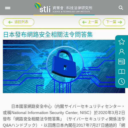
返回列表
上一篇
下一篇
日本發布網路安全相關法令問答集
日本國家網路安全中心（内閣サイバーセキュリティセンター，
或稱National Information Security Center, NISC）於2020年3月2日
發布「網路安全相關法令問答集」（サイバーセキュリティ関係法令
Q&Aハンドブック），以回應日本內閣在2017年7月27日通過的「網