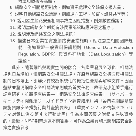
端應用服務等議題；
網路安全相關證照制度，例如資訊處理安全確保支援人員；
說明其他網路安全議題，例如逆向工程、加密、訊息共享等；
說明發生網路安全相關事故之因應措施，例如數位鑑識；
說明當網路安全糾紛有涉民事訴訟時應注意之程序；
說明涉及網路安全之刑法規範；
描述日本企業在實施網路安全措施時，應注意之相關國際規
範，例如歐盟一般資料保護規則（General Data Protection
Regulation, GDPR）與資料在地化（Data Localization）等
議題。
此外，隨著網路與現實空間的融合，各產業發展全球化，相關法
規也日益增加，惟網路安全相關法規，在原無網路安全概念與相關法
制的日本法上，卻鮮少有較為系統化的概括性彙編與解釋文件。因而
盤點並釐清網路安全相關法令則成為首要任務，故研究小組著手進行
調查研究，並將調查結果—「網路安全法律調查結果」（サイバーセ
キュリティ関係法令・ガイドライン調査結果）與「第四次關鍵基礎
設施資訊安全措施行動計畫摘要表」（重要インフラの情報セキュリ
ティ対策に係る第４次行動計画）作為本問答集之附錄文件以資參
酌。最後，NISC期待透過本問答集，可作為企業實施具體網路安全對
策之實務參考。