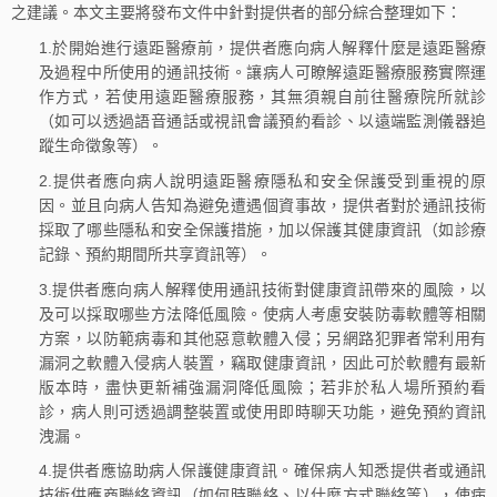
之建議。本文主要將發布文件中針對提供者的部分綜合整理如下：
1.於開始進行遠距醫療前，提供者應向病人解釋什麼是遠距醫療
及過程中所使用的通訊技術。讓病人可瞭解遠距醫療服務實際運
作方式，若使用遠距醫療服務，其無須親自前往醫療院所就診
（如可以透過語音通話或視訊會議預約看診、以遠端監測儀器追
蹤生命徵象等）。
2.提供者應向病人說明遠距醫療隱私和安全保護受到重視的原
因。並且向病人告知為避免遭遇個資事故，提供者對於通訊技術
採取了哪些隱私和安全保護措施，加以保護其健康資訊（如診療
記錄、預約期間所共享資訊等）。
3.提供者應向病人解釋使用通訊技術對健康資訊帶來的風險，以
及可以採取哪些方法降低風險。使病人考慮安裝防毒軟體等相關
方案，以防範病毒和其他惡意軟體入侵；另網路犯罪者常利用有
漏洞之軟體入侵病人裝置，竊取健康資訊，因此可於軟體有最新
版本時，盡快更新補強漏洞降低風險；若非於私人場所預約看
診，病人則可透過調整裝置或使用即時聊天功能，避免預約資訊
洩漏。
4.提供者應協助病人保護健康資訊。確保病人知悉提供者或通訊
技術供應商聯絡資訊（如何時聯絡、以什麼方式聯絡等），使病