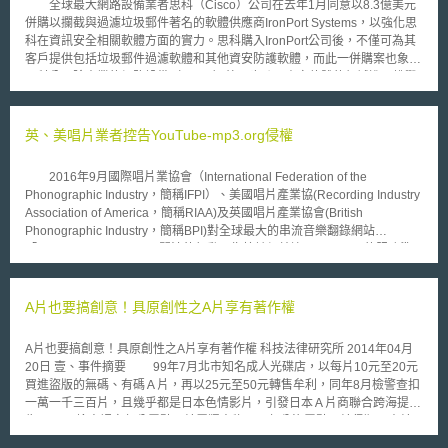
全球最大網路設備業者思科（Cisco）公司在去年1月同意以8.3億美元
併購以攔截與過濾垃圾郵件著名的軟體供應商IronPort Systems，以強化思
科在資訊安全相關軟體方面的實力。思科購入IronPort公司後，不僅可為其
客戶提供包括垃圾郵件過濾軟體和其他資安防護軟體，而此一併購案也象徵
思科公司除本業的網路設備（router）外，也跨入資安軟體的領域進而挑戰
其他大型防毒軟體業者（如賽門鐵克Symantec）。 以併購取得其他公
司的商標、專利或人力資源等，在競爭激烈的商場十分常見，本來不足為
奇，但此案值得注意的是原本思科公司的併購策略（acquisition strategy）
英、美唱片業者控告YouTube-mp3.org侵權
是指派專人，將被併購的公司迅速融入思科體系，除取得原有的資源外，也
可以快速地進入市場，此種方式亦是目前大多數廠商所採行的方法。
2016年9月國際唱片業協會（International Federation of the
但自2003年後思科公司開始思考採取不同的併購方式：保留被併購公司的
Phonographic Industry，簡稱IFPI）、美國唱片產業協(Recording Industry
商標與行銷團隊，除可避免併購之後所可能產生的文化衝擊、制度磨合等問
Association of America，簡稱RIAA)及英國唱片產業協會(British
題，透過新的方式思科公司仍然獲得極大的收益。近來常聽聞國內的廠商積
Phonographic Industry，簡稱BPI)對全球最大的串流音樂翻錄網站
極併購其他公司，除成本或智慧財產等，管理制度亦是考量的重點之一，或
「YouTube-mp3.org」展開法律行動，指控該網站違反YouTube的服務準
許思科公司的策略可以提供給國內廠商參考。
則，且侵害音樂著作權。目前該案件由美國加州聯邦法院審理。
「YouTube-mp3.org」將串流音樂變成可供下載的音樂檔案，使用者只需在
該網站(YouTube-mp3.org)複製貼上原YouTube的音樂影片網址，即能將其
A片也要搞創意！具原創性之A片享有著作權
轉為MP3檔案下載使用。RIAA表示運營商透過該網站已經獲利數百萬美元
的廣告收入，卻未支付任何金錢報酬給音樂家或著作權權利持有人，因此控
A片也要搞創意！具原創性之A片享有著作權 科技法律研究所 2014年04月
告YouTube-mp3. org及該站負責人Philip Matesanz侵害著作權。BPI則表
20日 壹、事件摘要 99年7月北市知名成人光碟店，以每片10元至20元
示，使用者得透過各種串流服務存取合法音樂，若對此非法轉載音樂的業者
買進盜版的無碼、有碼Ａ片，再以25元至50元轉售牟利，同年8月檢警查扣
或行為不提出法律行動，將會影響合法的音樂串流服務。 另一方面，
一萬一千三百片，且幾乎都是日本色情影片，引發日本Ａ片商聯合跨海提
德國聯邦部門(German Federal Ministry ) 早在2011年時曾認定，從
告。 檢方認定部分露點Ａ片屬猥褻物品，部分沒露點Ａ片侵犯日本片
Youtube網站複製下載音樂為非商業之私人行為合法。而電子前線基金會
商著作權，分依違反《著作權法》及散布販賣猥褻物品罪起訴，但台北地院
（Electronic Frontier Foundation，簡稱EFF）對於英美唱片業協會要求法