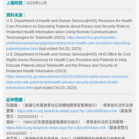
上稿時間：
2023年11月
資料來源：
U.S. Department of Health and Human Services[HHS], Resource for Health
Care Providers on Educating Patients about Privacy and Security Risks to
Protected Health Information when Using Remote Communication
Technologies for Telehealth (2023),
https://www.hhs.gov/hipaa/for-
professionals/privacy/guidance/resource-health-care-providers-educating-
patients/index.html
(last visited Oct.20, 2023).
U.S. Department of Health and Human Services[HHS], HHS Office for Civil
Rights Issues Resources for Health Care Providers and Patients to Help
Educate Patients about Telehealth and the Privacy and Security of
Protected Health Information (2023),
https://www.hhs.gov/about/news/2023/10/18/civil-rights-issues-resources-
help-educate-patients-telehealth-privacy-security-protected-health-
information.html
(last visited Oct.20, 2023).
延伸閱讀：
阮韻蒨，〈美國公布實施零信任架構相關資安實務指引〉，資策會科法所法律
要聞，
https://stli.iii.org.tw/article-detail.aspx?tp=1&d=8885&no=64
（最後瀏
覽日：2023/10/24）。
楊政一，〈WHO公布實施遠距醫療綜合指引〉，資策會科法所法律要聞，
https://stli.iii.org.tw/article-detail.aspx?tp=1&d=8944&no=64
（最後瀏覽日：
2023/10/30）。
黃昱揚，〈美國聯邦貿易委員會（FTC）持續開鍘違約揭露用戶個資的業