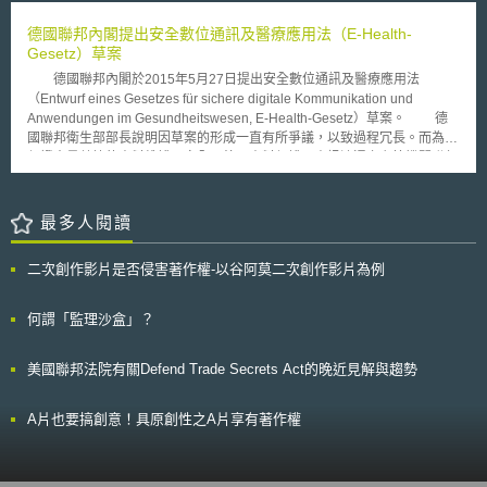
根據88年的最高法院判決要旨，認為Ａ片違反公序良俗，不受《著作權法》
院消除此類型網站一事持否定看法，認為法律不應賦予著作權人或商標所有
保護，僅依販賣猥褻物品罪判處六個月有期徒刑。 檢方上訴智慧財產
德國聯邦內閣提出安全數位通訊及醫療應用法（E-Health-
人修訂刪除網站的權力。
法院後，合議庭隨機挑16部Ａ片，由台大教授黃銘傑鑑定，鑑定認為其中3
Gesetz）草案
部有碼Ａ片未抄襲，而係導演透過講故事來表達想法，且拍攝手法、情節設
德國聯邦內閣於2015年5月27日提出安全數位通訊及醫療應用法
計及情慾表現，均有其構思及獨特性，已屬具原創性的著作，遂改判違反
（Entwurf eines Gesetzes für sichere digitale Kommunikation und
《著作權法》及販賣猥褻物品罪。 貳、重點說明 一、88年最高法院台上字
Anwendungen im Gesundheitswesen, E-Health-Gesetz）草案。 德
第250號判決 本案原審法院認為A片不能享有著作權，主要是採納最高
國聯邦衛生部部長說明因草案的形成一直有所爭議，以致過程冗長。而為了
法院88年度台上字第250號刑事判決之見解，該判決指出：著作權法第3條
保證大量數據的資料維護及安全，德國資料保護及資訊流通之主管機關聯邦
第1款所稱著作，係指屬於文學、科學、藝術或其他學術範圍之創作，色情
資料保護官（Bundesbeauftragten für den Datenschutz und die
光碟片不屬之。蓋著作權法之立法目的除在保障個人或法人智慧之著作，使
Informationsfreiheit, BfDI）及聯邦資訊安全局（Bundesamt für Sicherheit
著作物為大眾公正利用外，並注重文化之健全發展，故有礙維持社會秩序或
in der Informationstechnik, BSI），從一開始即密切參與其中合作。針對電
最多人閱讀
違背公共利益之著述，既無由促進國家社會發展，且與著作權法之立法目的
子健保卡（die elektronische Gesundheitskarte）的資訊安全要求，德國聯
有違，基於既得權之保障仍需受公序良俗限制之原則，是以，色情光碟片非
邦衛生部將關注科技發展，持續更新相關規定。 本法案包括高安全標
屬著作權法所稱之著作，自不受著作權法不得製造或販賣等之保障。
二次創作影片是否侵害著作權-以谷阿莫二次創作影片為例
準之數位設施的建置期程，以及產生病人具體應用效益的時間規劃表，重要
當年這項判決的背景是因為有人向日本A片商購得台灣地區之發行權後，以
規定如下： 1.主檔資料管理（Stammdatenmanagement）：被保險人主檔
刑事訴訟手段到處對錄影帶出租店取締侵害，獲取不當暴利，全國錄影帶出
資料（Versichertenstammdaten）的測試及更新，自2016年7月1日起，於
何謂「監理沙盒」？
租店哀鴻遍野。對於業者以A片為威脅獲取暴利之工具，顯與國民情感相
兩年內針對全國區域進行大範圍測試。 2.結合病人的緊急資訊
違，最高法院釜底抽薪之計，就是讓A片不受著作權法保護，業者就無法為
（Notfalldaten）：醫生能立即取得所有重要資訊，如過敏或過去病史等資
惡[1]。 二、智慧財產法院101年刑智上易字第74號判決 103年2月20
美國聯邦法院有關Defend Trade Secrets Act的晚近見解與趨勢
料。當病人有該等需求之意願時，自2018年起健保卡即應包含緊急資訊。
日，智慧財產法院101年刑智上易字第74號判決認為國外具原創性的色情
3.藥物治療計畫（Medikationsplan）：包含病人使用藥物治療的所有資
片，應受國內著作權保障，判決理由節錄如下： （一）人民表現自由之基
訊，藥物治療計畫能於治療過程中使病人更加安全。而同時最少使用三種藥
A片也要搞創意！具原創性之A片享有著作權
本權利受憲法保護 按人民有言論、講學、著作及出版之自由，憲法第
物的被保險人，自2016年起應採行藥物治療計畫。之後應可於電子健保卡
11條定有明文。我國修正前之著作權法係採註冊保護主義，必須經登記程
取得藥物治療計畫相關資訊。 4.以電子方式發送醫療診斷報告
序，始得取得著作權，不符憲法保護言論與著作自由之本旨，修正後改採創
（Arztbriefe）：因目前為止醫療診斷報告仍係透過郵寄，然而為求重要資
作保護主義，避免出版品主管機關動輒依據88年1 月25日廢止之出版法第