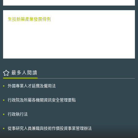
數據通信接取服務：指利用有線或無線寬頻通信網路接取網際網路之服務。
四、普及服務提供者：指提供各項普及服務之第一類電信事業。 五、普及
服務分攤者：指依規定應分攤普及服務所生虧損及其必要管理費用之電信事
業。 六、必要管理費用：指審查費、交通費、出席費、委託研究費及其他
生技新藥產業發展條例
行政作業所需費用。 七、普及服務淨成本：指普及服務提供者提供普及服
務時，所生之虧損。 八、可避免成本：指普及服務提供者不提供普及服務
時，可避免或節省之成本。 九、棄置營收：指普及服務提供者不提供普及
服務時，所損失之營收。 十、不經濟公用電話：指在一般商業條件或無任
何補助之情況下，普及服務提供者為提供單一公用電話服務所投入之可避免
成本大於棄置營收，且經主管機關核准之公用電話。 十一、不經濟地區：
指普及服務提供者於偏遠地區為提供電話服務或數據通信接取服務所投入之
可避免成本大於棄置營收，且經主管機關核准之第一類電信事業網路單一交
換機房服務區域。 十二、偏遠地區：人口密度低於全國平均人口密度五分
最多人閱讀
之一之鄉（鎮、市），或距離直轄市、縣（市）政府所在地七．五公里以上
之離島。 十三、既有經營者：指八十八年五月十八日固定通信業務管理規
則發布施行前已依法經營固定通信業務之經營者。 第三條 電信普及服務業
外國專業人才延攬及僱用法
務之主管機關為國家通訊傳播委員會。 第四條 普及服務包括語音通信普及
服務及數據通信接取普及服務。 普及服務淨成本及其必要之管理費用，由
行政院及所屬各機關資訊安全管理要點
普及服務分攤者依本辦法規定分攤之。 普及服務分攤者，包括第一類電信
事業及主管機關公告指定之第二類電信事業。 第二章 語音通信普及服務 第
五條 語音通信普及服務包括不經濟公用電話服務及不經濟地區電話服務。
行政執行法
第六條 既有經營者應於普及服務實施年度（以下簡稱實施年度）前一年六
月一日前，以主管機關公告之直轄市、縣（市）地區為實施單位，提出普及
從事研究人員兼職與技術作價投資事業管理辦法
服務年度實施計畫（以下簡稱實施計畫），向主管機關申請擔任不經濟公用
電話服務及不經濟地區電話服務之普及服務提供者。 既有經營者以外之市