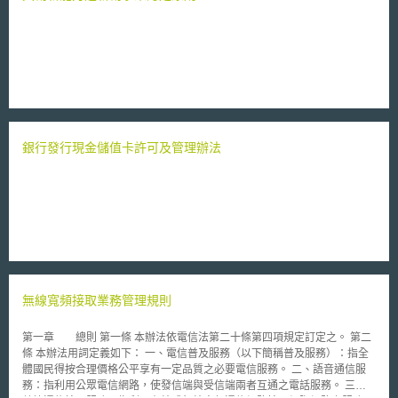
銀行發行現金儲值卡許可及管理辦法
無線寬頻接取業務管理規則
第一章 總則 第一條 本辦法依電信法第二十條第四項規定訂定之。 第二
條 本辦法用詞定義如下： 一、電信普及服務（以下簡稱普及服務）：指全
體國民得按合理價格公平享有一定品質之必要電信服務。 二、語音通信服
務：指利用公眾電信網路，使發信端與受信端兩者互通之電話服務。 三、