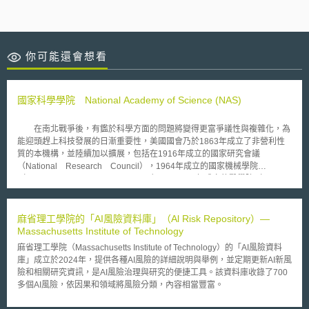
你可能還會想看
國家科學學院 National Academy of Science (NAS)
在南北戰爭後，有鑑於科學方面的問題將變得更富爭議性與複雜化，為
能迎頭趕上科技發展的日漸重要性，美國國會乃於1863年成立了非營利性
質的本機構，並陸續加以擴展，包括在1916年成立的國家研究會議
（National Research Council），1964年成立的國家機械學院
（National Academy of Engineering），及1970年成立的醫學院（Institute
of Medicine）。 此機構的研究領域非常廣泛，故在其網站中可找到有
關農業、生物、經濟、化學、機械、醫學 衛生、電腦科技等多方面的資
料，包括了研究計畫、出版品及最新的相關新聞。
麻省理工學院的「AI風險資料庫」（Al Risk Repository）—
Massachusetts Institute of Technology
麻省理工學院（Massachusetts Institute of Technology）的「AI風險資料
庫」成立於2024年，提供各種AI風險的詳細說明與舉例，並定期更新AI新風
險和相關研究資訊，是AI風險治理與研究的便捷工具。該資料庫收錄了700
多個AI風險，依因果和領域將風險分類，內容相當豐富。