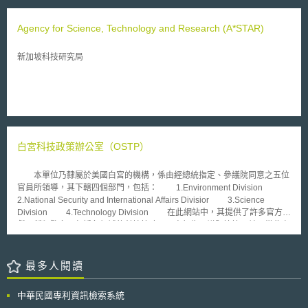
Agency for Science, Technology and Research (A*STAR)
新加坡科技研究局
白宮科技政策辦公室（OSTP）
本單位乃隸屬於美國白宮的機構，係由經總統指定、參議院同意之五位
官員所領導，其下轄四個部門，包括： 1.Environment Division
2.National Security and International Affairs Divisior 3.Science
Division 4.Technology Division 在此網站中，其提供了許多官方文
獻，種類繁多，包括各領域的科技策略、研究報告及議題等等，並可從此處
與其他科技相關單位相連結。
最多人閱讀
中華民國專利資訊檢索系統