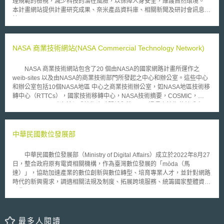
理規範的檢視，減少科技的潛在風險，以保障人身安全，維護自然環境。
本計畫網站提供計畫研究成果、奈米產品資料庫、相關新聞及研討會訊息
等。
NASA 商業技術網站(NASA Commercial Technology Network)
NASA 商業技術網站包含了20 個由NASA的國家網路計畫所運作之
weib-sites 以及由NASA的商業技術部門所發起之中心和辦公室。這些中心
和辦公室包括10個NASA地區 中心之商業技術辦公室，如NASA地區技術移
轉中心（RTTCs），國家技術移轉中心，NASA技術摘要，COSMIC，
UNISPHERE及致力於促成技術合夥關係和將NASA提倡之技術移轉或商品
化的組織或服務。 NCTN提供強大之搜尋系統，可搜尋研究、技術、專
利、技術事業及R & D 的設備，其同時也提供技術合夥、技術授權及技術商
品化之機會。除此之外，為了成為一個整合資訊資源站，NCTA為NASA所
中華民國數位發展部
提倡之新技術而正在發展成一個電子商業中心，方便通訊聯絡，以及NASA
與私人間之技術合夥或交易。
中華民國數位發展部（Ministry of Digital Affairs）成立於2022年8月27
日，整合政府原有電資相關機構，作為臺灣數位發展的「mòda（馬
達）」，協助加速產業的數位創新與數位轉型、培育專業人才，並針對網路
時代的新興需求，調適相關法規及制度、拓展跨境服務、統籌國家整體資安
工作。
最多人閱讀