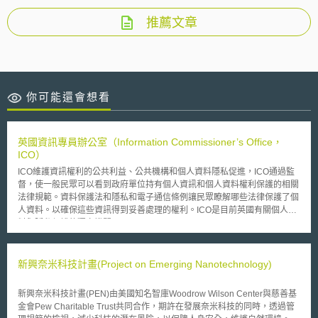
推薦文章
你可能還會想看
英國資訊專員辦公室（Information Commissioner’s Office，
ICO）
ICO維護資訊權利的公共利益、公共機構和個人資料隱私促進，ICO通過監
督，使一般民眾可以看到政府單位持有個人資訊和個人資料權利保護的相關
法律規範。資料保護法和隱私和電子通信條例讓民眾瞭解哪些法律保護了個
人資料。以確保這些資訊得到妥善處理的權利。ICO是目前英國有關個人資
料與隱私保護的獨立機關。
新興奈米科技計畫(Project on Emerging Nanotechnology)
新興奈米科技計畫(PEN)由美國知名智庫Woodrow Wilson Center與慈善基
金會Pew Charitable Trust共同合作，期許在發展奈米科技的同時，透過管