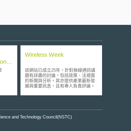
t
Wireless Week
on,
部
該網站已成立25年，針對無線通訊議
題有詳盡的討論，包括政策、法規面
的新聞與分析。其亦提供產業最新發
展與重要訊息，且有專人負責評論。
e and Technology Council(NSTC)