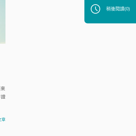
稍後閱讀
(0)
要來
持證
文章