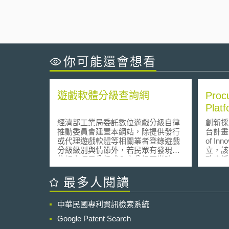
你可能還會想看
遊戲軟體分級查詢網
Proc
Plat
經濟部工業局委託數位遊戲分級自律
創新採
推動委員會建置本網站，除提供發行
台計畫(E
或代理遊戲軟體等相關業者登錄遊戲
of Inn
分級級別與情節外，若民眾有發現未
立，該
依規定標示分級或內容分級不當時，
政府採
亦可透過網站檢舉，維護遊戲產業市
（此框
場秩序。
年之資
最多人閱讀
的在提
創新採
中華民國專利資訊檢索系統
相關成
Google Patent Search