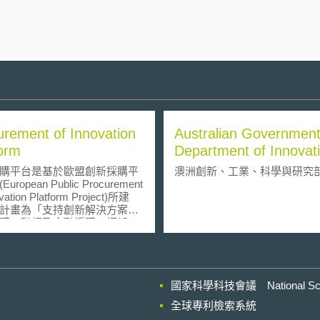
urement of Innovation
Australian Governmen
form
Department of Innovati
Industry, Science and
購平台是基於歐盟創新採購平
澳洲創新、工業、科學與研究
Research
uropean Public Procurement
ovation Platform Project)所建
計畫為「支持創新解決方案之
購：聯網及金融採購」框架
架為歐盟執委會企業總署2011
助計畫）下所發展，本平台目
供歐盟各政府單位學習並執行
購所需之資訊、資源，並擴散
國家科學科技會議 National Scienc
功案例之執行經驗。
全球專利檢索系統