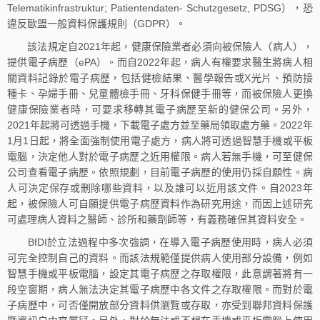
Telematikinfrastruktur; Patientendaten- Schutzgesetz, PDSG），恐
違反歐盟一般資料保護規則（GDPR）。
該法規定自2021年起，健康保險業者必須向被保險人（病人），
提供電子病歷（ePA）。而自2022年起，病人有權要求醫生將病人相
關資料記錄於電子病歷，包括健檢結果、醫學報告或X光片、預防接
種卡、孕婦手冊、兒童體檢手冊、牙科保健手冊等，而被保險人更換
健康保險業者時，可要求移轉其電子病歷至新的健保公司。另外，
2021年起將可透過手機，下載電子處方並至藥局領取處方藥。2022年
1月1日起，將全面強制使用電子處方，病人將可透過智慧手機或平板
電腦，決定他人對於電子病歷之近用權限。病人若無手機，可至健保
公司查看電子病歷。依照規劃，目前電子病歷的使用仍採自願性。病
人可決定保存或刪除哪些資料，以及誰可以近用該文件。自2023年
起，被保險人可自願提供電子病歷資料作為研究用途，而因上述研究
可處理病人資料之醫師、診所和藥劑師等，有義務確保其資料安全。
BfDI於立法過程中多次強調，在導入電子病歷使用時，病人必須
可完全控制自己的資料。而該法規範僅提供病人使用部分設備，例如
智慧手機或平板電腦，設定其電子病歷之存取權限，此意謂著將有一
段空窗期，病人無法決定其電子病歷中各文件之存取權限。而對於電
子病歷中，可否僅開放部分資料供瀏覽或存取，亦受到聯邦資料保護