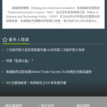
人健康保險公司Medibank亦公開聲明發生200GB的資料遭到竊取的個資事
故，被竊資料中有大約970萬名現在或過去客戶的姓名、出生日期、地址、
美國創新戰略（Strategy for American Innovation）係美國經濟委員會
電話號碼和電子郵件地址等資料，因為此兩起大型個資事故的發生，促使澳
（National Economic Council，NEC）及白宮科技政策辦公室（Office of
洲政府不得不予以重視，在極短時間內通過新法修正。 此次修正案修
Science and Technology Policy，OSTP）於2009年9月所提出的重要科研
改1988年《隱私法》（Privacy Act）、2010年《澳洲資訊委員法》
指導政策，為美國近年調整科研發展之依據，曾分別於2011年2月及2015
（Australian Information Commissioner Act）和2005年《澳洲通訊及媒體
年10月配合時事增補最新內容。該政策主要在說明美國政府、國民與企業應
管理局法》（Australian Communications and Media Authority Act
如何共同努力進行全面性的創新，強化長期的經濟成長；在此基礎上發展對
2005），修正重點包含加重裁罰、加強資訊委員執法權限及域外管轄權。
於美國產業發展具有優先重要性的技術領域。最初提出時內容包括：1.美國
一、加重裁罰之部分，依修正《隱私法》第13G條，當嚴重或反覆侵犯
創新基石之投資；2.促進以市場為導向的創新；3.以及針對國家需求的優先
最多人閱讀
他人隱私事件發生時，若行為人為「非法人」（a person other than a body
順位催化重要的科技突破。 白宮在2011年4月進一步提出一些重要的創
corporate，即我國法之自然人）時，其由行政機關課予當事人之罰金（civil
新促進新機制，包括改革專利制度、重視數位教育以及基礎科學教育的強
penalty）上限提高到250萬澳幣（約新台幣5,200萬）；若行為人為「法
二次創作影片是否侵害著作權-以谷阿莫二次創作影片為例
化、加速發展再生能源、提振美國創業精神（entrepreneurship）等。隨著
人」（body corporate）時，罰金上限增加到5,000萬澳幣（約新台幣10
政策的逐步推行，2015年10月公布之最新版本，內容包括：1.投資創新基
億）或其所得利益價值的三倍（兩者取其高）。如果法院無法確定利益的數
石；2.刺激私部門進行創新活動，並研議租稅優惠永久制度化；3.營造一個
何謂「監理沙盒」？
額，則取法人違規期間或事故發生後12個月內（擇其時間較長者）調整型營
創新者國家，改善創業環境，協助更多創新者成功創業。並且在政府機關間
收（adjusted turnover*）的30%。 二、關於資訊委員執法權限強化部
強調創新，另著重於從私部門的根本改變其活動和行為模式，提升創新層次
分，其擴大資訊委員與他公私部門間交換及查閱資訊之權限，資訊委員得向
美國聯邦法院有關Defend Trade Secrets Act的晚近見解與趨勢
才能確實將創新成果在產業間創造出來。
嫌疑人進行調查或要求交付相關證據，且賦予資訊委員得不待法院裁判，逕
對妨害查辦者課以民事制裁，甚至得將屢次妨害查辦之法人團體之行為定為
A片也要搞創意！具原創性之A片享有著作權
刑事犯罪。 三、有關域外管轄權部分，原先僅適用於「未在澳洲設立
登記，但有在澳洲境內蒐集個資且經營業務」之公司；現刪除「有在澳洲境
內蒐集個資」之規定，故未在澳洲登記之公司往後即使未在澳洲境內蒐集個
資，若有在澳洲境內經營業務即受有域外效力之管轄，其範圍甚至將比歐盟
GDPR之域外管轄權更為寬廣。 至於提高裁罰金額能否提升資安及個資
保護之效益仍有待商榷，惟提高罰鍰額度應能使持有個資業者採行較高之資
隱私權聲明
徵才訊息
網站導覽