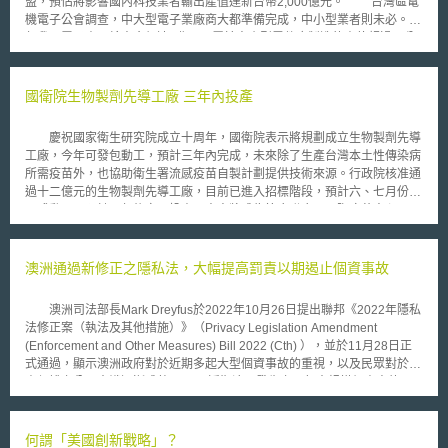
盟，預估將影響國內科技業者輸出產值達新台幣2,000億元。 台灣區電
機電子公會調查，中大型電子業廠商大都準備完成，中小型業者則未必。前
年我國電子產品輸出金額達1兆元，屬於中小型零件廠製造的產值超過三分
之一，金額達3,500億至4,000億元。經濟部委託工研院調查，國內可能面臨
重大衝擊，預估有44項產品受管制，占歐盟管制81項產品的一半以上。業
者的回收成本將增加3%至5%，調整產品材質及零件成本也提高5%至
國衛院生物製劑先導工廠 三年內投產
10%。 歐盟實施的環保指令分別是：廢電機電子指令（WEEE）、危
害物質限用指令（RoHS）。前者是針對10大廢電機電子品，建立回收體
慶祝國家衛生研究院成立十周年，國衛院表示將規劃成立生物製劑先導
系，並達成法定一定的回收率55%至75%，要求至2006年12月，每年每人
工廠，今年可發包動工，預計三年內完成，未來除了生產台灣本土性傳染病
回收4公斤。後者是國際企業必須自我要求8月完成停止使用含有重金屬鉛、
所需疫苗外，也協助衛生署流感疫苗自製計劃提供技術來源。行政院核准通
汞等六種化學物質的電子產品，如IC封裝、電腦塑膠零件等。2006年7月將
過十二億元的生物製劑先導工廠，目前已進入招標階段，預計六、七月份可
全面禁止輸入。
正式動工，預計三年後完工投產，未來將成為符合聯合國國際疫苗中心
(The International Vaccine Institute, IVI) 的規格的 GMP 生產線。 此
外，配合衛生署的公共衛生計劃，國衛院疫苗研發中心也將建立本土性傳染
病如腸病毒、 SARS 、白喉、百日咳、破傷風及日本腦炎的資料庫，部份
澳洲通過新修正之隱私法，大幅提高罰責以期遏止個資事故
疫苗市場潛力發展有限，但是透過國衛院的保存，讓我國具備完整的疫苗量
產能力。政府計劃投資五十億元興建大型流行感冒疫苗工廠，國衛院將扮演
澳洲司法部長Mark Dreyfus於2022年10月26日提出聯邦《2022年隱私
技術提供的角色，包括參考實驗室，人員訓練，及微生物量產疫苗的開發，
法修正案（執法及其他措施）》（Privacy Legislation Amendment
都將由生物製劑先導工廠負責。
(Enforcement and Other Measures) Bill 2022 (Cth) ），並於11月28日正
式通過，顯示澳洲政府對於近期多起大型個資事故的重視，以及民眾對於個
資保護之公民意識逐漸成熟。 近期澳洲發生之兩起大規模個資事故，
其一為9月底澳洲第二大電信業者Optus表示受到網路攻擊，約有1,000萬人
（約占澳洲人口40%）的個資遭到外洩，除了姓名、性別、生日等資料之外
也包括用戶的住址、駕照和護照號碼等；無獨有偶，於十月底澳洲最大的私
何謂「美國創新戰略」？