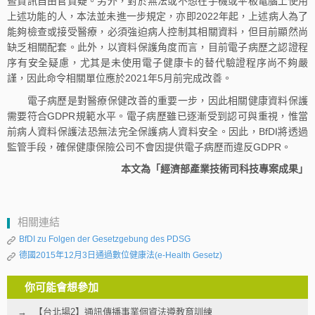
暨資訊自由官質疑。另外，對於無法或不想在手機或平板電腦上使用
上述功能的人，本法並未進一步規定，亦即2022年起，上述病人為了
能夠檢查或接受醫療，必須強迫病人控制其相關資料，但目前顯然尚
缺乏相關配套。此外，以資料保護角度而言，目前電子病歷之認證程
序有安全疑慮，尤其是未使用電子健康卡的替代驗證程序尚不夠嚴
謹，因此命令相關單位應於2021年5月前完成改善。
電子病歷是對醫療保健改善的重要一步，因此相關健康資料保護
需要符合GDPR規範水平。電子病歷雖已逐漸受到認可與重視，惟當
前病人資料保護法恐無法完全保護病人資料安全。因此，BfDI將透過
監管手段，確保健康保險公司不會因提供電子病歷而違反GDPR。
本文為「經濟部產業技術司科技專案成果」
相關連結
BfDI zu Folgen der Gesetzgebung des PDSG
德國2015年12月3日通過數位健康法(e-Health Gesetz)
你可能會想參加
【台北場2】通訊傳播事業個資法遵教育訓練