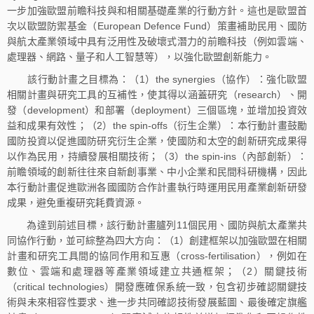
一步加強歐盟前瞻科技與和相關基礎產業的行動方針。這也是歐盟首
次以歐盟防禦基金（European Defence Fund）策畫補助民用、國防
與航太產業領域中具有泛用性及破壞式潛力的前瞻科技（例如雲端、
處理器、網路、量子和人工智慧等），以強化歐盟創新能力。
該行動計畫之目標為：（1）the synergies（協作）：強化歐盟
相關計畫與研究工具的互補性，使其得以涵蓋研究（research）、開
發（development）和部署（deployment）三個區塊，並增加投資效
益和成果有效性；（2）the spin-offs（衍生企業）：本行動計畫鼓勵
國防投資以促進國防研究衍生企業，使國防和太空的創新研究成果得
以作為民用，持續發展相關技術；（3）the spin-ins（內部創新）：
前瞻領域的創新往往來自新創事業、中小企業和民間科研機構，因此
本行動計畫促進歐洲各國國防合作計畫執行時運用民用產業創新研發
成果，避免重複研究耗費資源。
為達到前述目標，該行動計畫臚列11個民用、國防與航太產業共
同協作行動，並可綜整為四大方向：（1）創建框架以加強歐盟在相關
計畫和研究工具間的協同作用和互惠（cross-fertilisation），例如在
數位、雲端和處理器等產業領域建立共通框架；（2）關鍵技術
（critical technologies）開發應確保系統一致，包含初步確認關鍵技
術與未來相容性要求、進一步共同確認技術發展藍圖、最後確定旗艦