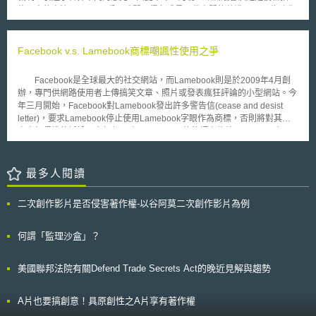
許第三方行動錢包提供者為存取NFC功能預先設置支付應用程式。 ● 持續更
當風險評估之誘因，除需耗費大量成本評估外洩事件是否超過損害門檻外，
修正案的表決至9月，以爭取時間取得各成員國代表間的共識。 為強化
新架構以符合行業標準。 ● 允許開發者提示使用者設定預設支付應用程式並
尚需面臨企業名譽受損與客戶不滿之損失，在個資外洩要素風險指導原則付
對於患者健康的保障，歐盟執委會(European Commission)於2012年提出
導向設定頁面。 ● 縮短爭端解決期程。 ● 由監督受託人提供獨立性及程序保
之闕如之情形下，企業恐無法客觀地評估自身個資外洩之風險。故有建議，
醫療器材規則修正案(Proposal for a Regulation of the European
證。 執委會認為蘋果公司提出的承諾能有效解決蘋果公司限制第三方行動
解決之道，應明定損害門檻，並聘請外部專家或使用市場新工具，訂定客觀
Parliament and of the Council on medical devices)，並包括對2001/83號
Facebook v.s. Lamebook商標嘲諷性使用之爭
錢包提供者在iOS裝置提供NFC支付功能的競爭，執委會與蘋果公司和解並
的指導原則，使企業在處理個資外洩問題時能減輕混亂及鼓勵評估結果的一
指令等(Directive 2001/83/EC, Regulation (EC) No 178/2002 and
承認該承諾對蘋果公司產生法律約束力，監督受託人將定期向執委會報告，
致性並縮短風險評估的時間。 就資訊安全部分，此法案揭櫫於其通過
Regulation (EC) No 1223/2009)的修正，已建立更完善的歐盟醫療器材管
執委會與蘋果公司和解並結束為期4年的調查，但蘋果公司仍須承擔《數位
Facebook是全球最大的社交網站，而Lamebook則是於2009年4月創
一年內，美國商務、科學及交通委員會〈Committee on Commerce,
理機制。其中包括歐盟統一而集中的審核程序，此舉卻引起不同意見，認為
市場法》（Digital Markets Act）等其他法規之義務。 相較於Android系統
辦，專門供網路使用者上傳搞笑文章、照片或發表瘋狂評論的小型網站。今
Science, and Transportation〉應頒布規定，要求擁有或處理含有個人資料
過於科層化(bureaucratic)的市場化前審核制度設計，將阻礙研發且不見得
開放NFC功能提供行動錢包存取，iOS系統對行動錢包存取NFC功能有所限
年三月開始，Facebook對Lamebook發出許多警告信(cease and desist
或契約之企業，必須建立並執行蒐集、使用、出售，及其他傳播、維持個人
對病患有利。有歐洲議會議員指出，現行制度雖有進化的必要，然集中化
制，澳洲競爭與消費者委員會（Australian Competition and Consumer
letter)，要求Lamebook停止使用Lamebook字眼作為商標，否則將對其提
資訊之資訊安全政策，以達保護個人資料之目的。
(centralisation)的審核工作，對於行政負擔的加重，或許不如先在各國家層
Commission）及美國司法部對於蘋果公司壟斷iOS裝置的行動錢包市場也
出商標侵權的訴訟。今年七月時，Facebook的律師寫信給Lamebook主張
級的管理機制進行強化。而歐盟醫療器材產業界也認為，集中統一化的審核
展開調查或訴訟，蘋果公司面臨行動錢包市場競爭的挑戰，在歐洲經濟區內
其侵權，信中並聲稱Lamebook作為商標的使用，並非屬於受法律保護的嘲
機制，將會對於中小型研發企業造成衝擊，間接影響歐盟醫材類技術領域的
可能掀起行動錢包市場競爭的蓬勃發展，是否帶動在其他國家或地區的法制
諷性商標使用(parody use)，因為Lamebook的網站並未針對Facebook給予
科技研發，業界認為，新法案對於所謂對患者具有高風險第三類醫療器材
政策改變，可持續觀察各國行動錢包市場動態。
任何批評或評論。 然而Lamebook則認為其網站是專門供網友上傳他們
最多人閱讀
(Class III devices)的審核，將使得患者延遲3至5年才能得到可以拯救其性命
在最愛的社交網站上所看到的搞笑照片或近況動態，屬於嘲諷性商標使用。
的產品，相對地卻沒有得到甚麼安全的提升。 七月初，歐洲議會公共
為了先聲奪人，Lamebook搶在Facebook提出商標侵權訴訟前，於11月4日
健康與食品安全委員會(Public Health and Food Safety Committee, ENVI)
二次創作影片是否侵害著作權-以谷阿莫二次創作影片為例
向德州Austin聯邦法院提出請求確認Lamebook詞語的使用並未侵害
決議將推遲法案表決至9月18日，屆時表決的結果，將主導未來歐盟醫療器
Facebook的商標權。 在歷經幾個月的溝通及發送警告信皆未果的情況
材管理的主要方向。
下，Facebook的律師11月9日於加州San Jose聯邦法院，向Lamebook提
何謂「監理沙盒」？
起商標侵權訴訟，並對外說明Lamebook網頁呈現方式、Logo皆和
Facebook非常相似，他們相信Lamebook網站有不正當企圖假借Facebook
美國聯邦法院有關Defend Trade Secrets Act的晚近見解與趨勢
的名譽和名氣，吸引更多使用者使用Lamebook網站，Facebook將會持續
保護自己的品牌和商標。 針對Facebook提出的商標侵權訴訟，
Lamebook則回應其和Facebook所提供的服務並不相同，其並未提供社交
A片也要搞創意！具原創性之A片享有著作權
服務予使用者。此外，Lamebook認為網站僅是提供一個機會予使用者對於