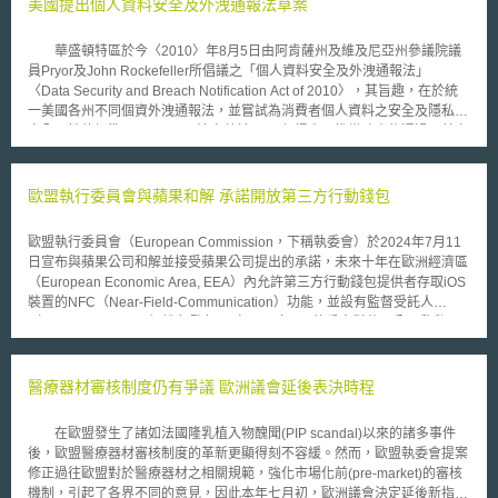
美國提出個人資料安全及外洩通報法草案
華盛頓特區於今〈2010〉年8月5日由阿肯薩州及維及尼亞州參議院議
員Pryor及John Rockefeller所倡議之「個人資料安全及外洩通報法」
〈Data Security and Breach Notification Act of 2010〉，其旨趣，在於統
一美國各州不同個資外洩通報法，並嘗試為消費者個人資料之安全及隱私設
定全國性的標準。 Pryor法案曾於2007年提出，惟當時未能通過，其立
法緣由係為處理美國各州、聯邦及國際間政府對個資安全與日俱增之重視。
其規範內容，在要求處理及儲存消費者私人資訊，諸如「社會安全碼」
〈social security numbers〉之企業，一旦發生資料外洩事件，需對國家提
歐盟執行委員會與蘋果和解 承諾開放第三方行動錢包
出通報，如該事件對消費者產生現實的「身分盜竊」〈identity theft〉或
「帳戶詐欺」〈account fraud〉風險，則應於發現個資外洩六十日內通知受
歐盟執行委員會（European Commission，下稱執委會）於2024年7月11
影響之消費者。 Pryor法案之適用對象甚廣，故有認為，該法一旦通
日宣布與蘋果公司和解並接受蘋果公司提出的承諾，未來十年在歐洲經濟區
過，其將成為繼美國金融服務法〈the Gramm-Leach-Bliley Act，簡稱
（European Economic Area, EEA）內允許第三方行動錢包提供者存取iOS
GLBA〉後的模範法典，其適用對象包括受GLBA規範之金融機構及任何個
裝置的NFC（Near-Field-Communication）功能，並設有監督受託人
人〈any individual〉、合夥〈partnership〉、公司〈corporation〉、信託
（monitoring trustee）進行監督。 自2020年6月執委會對蘋果公司啟動反
〈trust〉、工地產產業〈estate〉、合作社〈cooperative〉、協會
壟斷調查，並於2022年5月執委會提出聲明認為蘋果公司在iOS裝置行動錢
〈association〉、維持或傳送「敏感的會計資訊」或「敏感的個人資訊」之
包市場具有主導地位，對競爭對手產生排他性影響，涉及違反《歐盟運作條
業主〈entity that maintains or communicates “sensitive account
約》（Treaty on the Functioning of the European Union, TFEU）第102條
醫療器材審核制度仍有爭議 歐洲議會延後表決時程
information” or “sensitive personal information”〉，但並不包括任何政府辦
禁止濫用市場地位規定。蘋果公司為解決涉及違法問題，於2024年1月承諾
事處或其他聯邦、州政府單位、地方政府〈any agency or other unit of the
提供第三方行動錢包提供者和支付服務提供者應用程式介面（Application
federal,state, or local government〉或任何其下所再劃分之單位〈any
在歐盟發生了諸如法國隆乳植入物醜聞(PIP scandal)以來的諸多事件
Programming Interfaces, APIs）存取iOS裝置的NFC功能，並經由執委會1
subdivision thereof〉。 惟此一倡議中之資料安全立法不論法令遵循或
後，歐盟醫療器材審核制度的革新更顯得刻不容緩。然而，歐盟執委會提案
個月的第三方意見諮詢後，蘋果公司根據該意見修改部分內容，並提出以下
執行皆有一定難度，因該法雖要求對超出「損害門檻」之資料外洩需對消費
修正過往歐盟對於醫療器材之相關規範，強化市場化前(pre-market)的審核
承諾： ● 提供終端設備支付功能。 ● 取消存取NFC功能的資格條件。 ● 允
者通報，但對「損害門檻」並無明確定義。此外，受影響之企業似無實行適
機制，引起了各界不同的意見，因此本年七月初，歐洲議會決定延後新指令