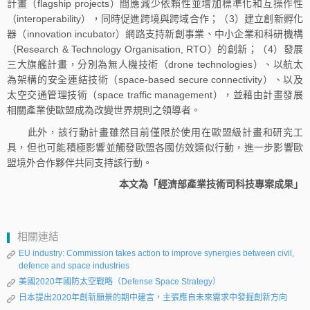
計畫（flagship projects）間應減少依賴性並增加標準化和互操作性
（interoperability），同時促進跨境與跨域合作；（3）建立創新孵化
器（innovation incubator）網路支持新創事業、中小企業和科研機構
（Research & Technology Organisation, RTO）的創新；（4）發展
三大旗艦計畫，分別為無人機技術（drone technologies）、以航太
為架構的安全連結技術（space-based secure connectivity）、以及
太空交通管理技術（space traffic management），並藉由計畫發展
相關產業使歐盟成為改變世界規則之領導者。
此外，該行動計畫雖然目前僅限於使用在歐盟級計畫和研究工
具，但也可能積極影響並觸發歐盟各國仿效類似行動，進一步影響歐
盟境外合作夥伴共同支持該行動。
本文為「經濟部產業技術司科技專案成果」
相關連結
EU industry: Commission takes action to improve synergies between civil,
defence and space industries
美國2020年國防太空戰略（Defense Space Strategy）
日本提出2020年創新願景的期中建言，主張應自未來需求中發掘創新方向