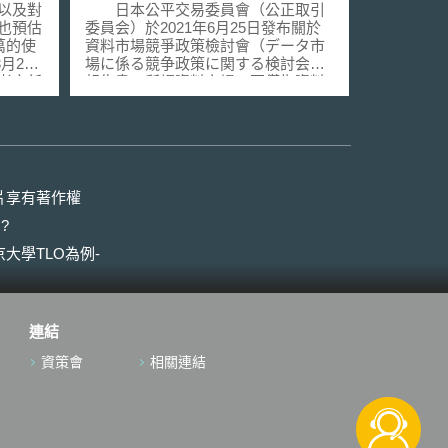
書，提出建構資料市場公平
以及對
日本公平交易委員會（公正取引
競爭環境之政策建議
業也預估
委員会）於2021年6月25日發布關於
萬的使
資料市場競爭政策檢討會（データ市
月29
場に係る競争政策に関する検討会）
業者之新
報告書。所謂資料市場，不僅指資料
使用
從產出、蒐集、整理儲存（蓄積）、
所有的服
加工、分析到利用等各階段的交易，
守相關
尚包含向終端使用者提供相關商品或
服務。其類型包含企業經營所產出的
楚解
「產業資料」（産業データ），以及
急服
與個人相關的「個人資料」
片享有著作權
的程
（personal data，原文為パーソナル
?
話黃
データ）。近年來，數位平台型業者
者，原
參與資料市場、活用資料經營相關商
大學TLO為例-
選擇的
業活動的情形漸增。同時，資料不同
外接電
於傳統交易客體，具備以下特徵：
業者確保
（1）技術上容易複製；（2）無法建
選購
立排他性佔有；（3）需透過累積與解
連結
在包裝盒
析方能創造其價值；（4）可藉由累積
實體標
使用資料持續優化產品機能。而累積
資策會
相關連結
項資
大量資料的數位平台業者，亦可能藉
緊急電
此形成獨占、寡占、排除其他競爭者
務之聲
等。 基此，本報告書針對此一競
爭秩序現況，提出以下建議： 建構鼓
不斷檢
勵新業者加入資料市場的機制：應充