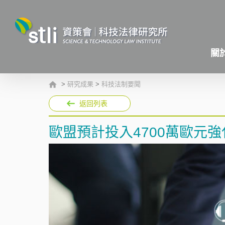
關
>
研究成果
>
科技法制要聞
返回列表
歐盟預計投入4700萬歐元