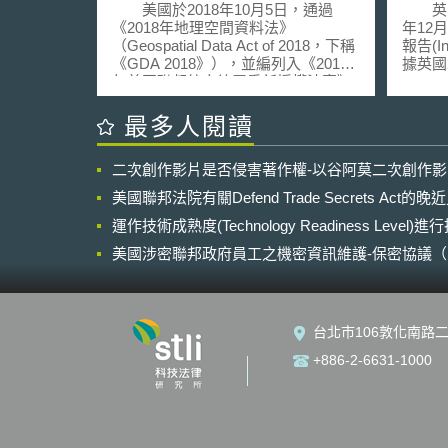
管理
美國於2018年10月5日，通過
英國電
《2018年地理空間資料法》
年12
（Geospatial Data Act of 2018，下稱
報告(Inf
《GDA 2018》），並編列入《2018
據英國
年美國聯邦航空總署重新授權法案》
(Comm
（Federal Aviation Administration
Ofc
Reauthorization Act of 2018）。該法
與體育大臣
最多人閱讀
是接續《2017年地理空間資料法》
Cultu
（Geospatial Data Act of 2017，下稱
子通訊
二次創作影片是否侵害著作權-以谷阿莫二次創作
《GDA 2017》），做出進一步的調
告是在
整。 《GDA 2017》的核心目標
設報告
美國聯邦法院有關Defend Trade Secrets Act
就是要根本性地重整管轄權，以順利
情況再
發展「國家空間資料基礎建設」
運作技術成熟度(Technology Readiness Level)
整體基
（National Spatial Data
區分為
美國涉密聯邦政府員工之機密資訊維護-保密協議（Non-disc
Infrastructure）。要點如下： 原先美
效以及
NDA）之使用
國有許多管轄的地理空間資料旁枝機
施共享、
構，工作重疊性高、權責不清，
來整體
《GDA 2017》指定「聯邦地理空間
是未來
台北市106敦化南路二
資料委員會」（Federal Geographic
政策推
Data Committee, FGDC）作為權責機
一、
+886-2-6631-1000
關，並管理國家空間資料資產
寬頻部
（National Geospatial Data
普及義務(
Asset）。 指定「國家地理空間資料
Commi
諮詢委員會」（National Geospatial
國超過
Advisory Committee, NGAC），提供
97%，