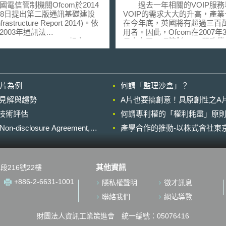
信管制機關Ofcom於2014
過去一年相關的VOIP服務
月8日提出第二版通訊基礎建設
VOIP的需求大大的升高，產
rastructure Report 2014)。依
在今年底，英國將有超過三百
2003年通訊法
用者。因此，Ofcom在2007年3
unications Act 2003)規定，
日宣布了一項管制VOIP服務
om必須每三年向英國文化、媒體
規範。該法將確保消費者取得
(Secretary of State for
VOIP服務該有的重要資訊，
re, Media and Sport)提出英國電
務業者也應從2007年6月起遵
網路及服務檢討報告，此次報
對於消費者保護的相關要求。 這
影片為例
何謂「監理沙盒」？
2011年11月第一版通訊基礎建
些規定包括業者應對消費者清
之後，對於英國現有政策施行
釋：一、服務內容是否包含緊
的晚近見解與趨勢
A片也要搞創意！具原創性之A
進行檢討，重點在於檢視目前
務；二、該服務倚賴家用電源
進行技術評估
礎設施建設情形，內容大致可
何謂專利權的「權利耗盡」原則
度；三、服務內容是否包含電
：1. 網路及服務的覆蓋率、成
頁；四、如果消費者欲移轉業
losure Agreement,
產學合作的推動-以株式會社東京
範圍、2. 頻譜使用、3. 基礎設
有號碼是否可攜。如果消費者
4. 安全性與彈性。 在未
是沒有提供緊急電話或者倚賴
的規劃上，報告指出以下三項
源的VOIP服務，該法也要求
決策者可能會面臨的挑戰，在
消費者在消費時，能確實瞭解
其他資訊
段216號22樓
行與改善時應該一併考量。
VOIP服務之該項限制（例如
寬頻普及服務義務：在固網
外標記號）；透過在設備上貼
+886-2-6631-1001
隱私權聲明
徵才訊息
分，2009年英國政府推行寬頻
籤、抑或在電腦螢幕上顯示該
Universal Service
訊；並在消費者每次嘗試撥打
聯絡我們
網站導覽
tment for Broadband)，目前英
話時，宣告不提供緊急電話服
2Mbit/s的寬頻覆蓋率已達
明。 隨著VOIP使用者以及市場
財團法人資訊工業策進會 統一編號：05076416
超過10Mbit/s的寬頻覆蓋率則
的不斷成長，Ofcom也將持續