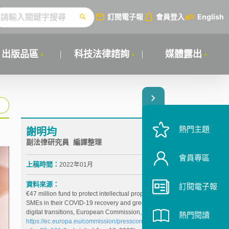
訂閱電子報
會員登入
English
出版品區
科技法律諮詢
媒體露出
熱門主題
謝明均
副法律研究員 編譯整理
會員專區
上稿時間：
2022年01月
資料來源：
訂閱電子報
€47 million fund to protect intellectual property of EU
SMEs in their COVID-19 recovery and green and
digital transitions, European Commission,
熱門閱讀
https://ec.europa.eu/commission/presscorner/detail/e