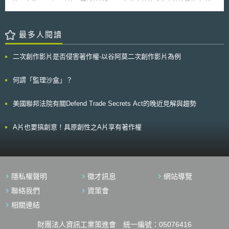
族、宗教、歷史、政治、疆域等議題，且無故事情節或故事情節單純(如棋
加拿大、澳洲和英國在內的55個國家已經拒絕簽署，該修正案將於2015年1
盤類等休閒益智遊戲)之陸製行動遊戲，將採取簡易審批制度，以提高審查
月1日生效，由於修正後的新規定必須經過所有成員國同意才具全球約束
效率。另外，將增倍審查專家員額至20名，以維持審查品質。在上述改革推
力，大會呼籲未簽署或已經拒絕簽署的55國應盡速簽署。
動下，目標將縮短審查時間，由現行30天初審、15天複審期限，分別壓縮
最多人閱讀
至15天及5天。其進一步具體做法，中國大陸國家新聞出版廣電總局現正研
擬「關於規範移動網絡遊戲出版審批管理的通知」，預計於2014年12月下
二次創作影片是否侵害著作權-以谷阿莫二次創作影片為例
旬發布施行。 面對近幾年行動遊戲的興起，中國大陸政府不斷重申行
動遊戲須符合網路遊戲審批相關規定。然現實是，在行動遊戲數量呈現爆炸
性成長，以及生命週期短暫之特色下，遊戲業者未依規定送審情形，並不少
何謂「監理沙盒」？
見。此次改革的推動，加上先前其他部會針對行動遊戲已提出之配套管制方
案(如工信部之APP黑名單數據庫、文化部之企業自審作法)，可預期行動遊
美國聯邦法院有關Defend Trade Secrets Act的晚近見解與趨勢
戲的內容管制將日趨落實。對此，我方行動遊戲開發業者宜留意相關發展，
納入後續遊戲開發方向與市場策略布局之評估要素一環。
A片也要搞創意！具原創性之A片享有著作權
隱私權聲明
徵才訊息
網站導覽
聯絡我們
資策會
相關連結
財團法人資訊工業策進會 統一編號：05076416