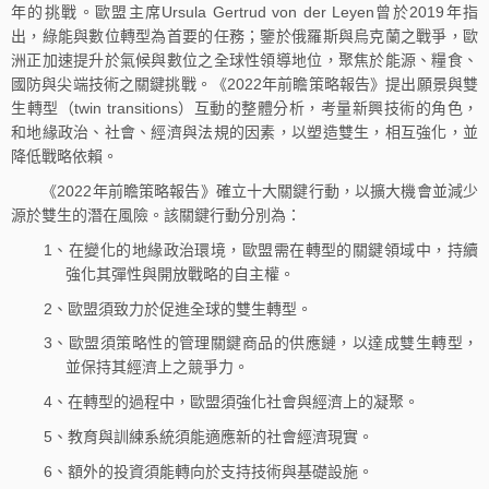
年的挑戰。歐盟主席Ursula Gertrud von der Leyen曾於2019年指
出，綠能與數位轉型為首要的任務；鑒於俄羅斯與烏克蘭之戰爭，歐
洲正加速提升於氣候與數位之全球性領導地位，聚焦於能源、糧食、
國防與尖端技術之關鍵挑戰。《2022年前瞻策略報告》提出願景與雙
生轉型（twin transitions）互動的整體分析，考量新興技術的角色，
和地緣政治、社會、經濟與法規的因素，以塑造雙生，相互強化，並
降低戰略依賴。
《2022年前瞻策略報告》確立十大關鍵行動，以擴大機會並減少
源於雙生的潛在風險。該關鍵行動分別為：
1、在變化的地緣政治環境，歐盟需在轉型的關鍵領域中，持續
強化其彈性與開放戰略的自主權。
2、歐盟須致力於促進全球的雙生轉型。
3、歐盟須策略性的管理關鍵商品的供應鏈，以達成雙生轉型，
並保持其經濟上之競爭力。
4、在轉型的過程中，歐盟須強化社會與經濟上的凝聚。
5、教育與訓練系統須能適應新的社會經濟現實。
6、額外的投資須能轉向於支持技術與基礎設施。