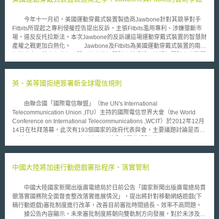
將數位化。這可幫助行政機關及企業節省行政資源。 為讓此計畫順利
的執行，政府資料透明化的提升也變的格外重要。也因此，內政部長de
今年十一月初，美國運動穿戴式裝置製造商Jawbone針對其競爭對手
Maizère公布針對「八大工業國(G8)簽署開放資料宣言」推出行動計畫。該
Fitbits所提起之專利侵權控告提出反訴，主張Fitbits濫用專利、涉嫌壟斷市
計畫將政府機關的行政資料提供出來讓公民參考。依照該計畫，再明2015
場，違反反托拉斯法。本次Jawbone的反訴讓這場運動穿戴式裝置的智慧財
年4月底前，各聯邦政府機關將需提供兩個數據集(Datensatz)，透過德國政
產權之戰更加白熱化。 Jawbone及Fitbits為美國運動穿戴式裝置的兩大
府公開資料網路平台Govdata (https://govdata.de/) 公布出來。可公布出來
領導廠商，雙方在今年展開一連串的智慧財產權爭訟。這場智慧財產大戰開
之數據含括警察局統計之犯罪紀錄、政府建設合作案件、社會福利預算到德
始於今年五月，當Fitbits正準備首次公開發行(IPO)時，Jawbone控告Fitbits
國國家數位圖書館資料及所有德國聯邦教育與研究部(Bundesministerium
挖角Jawbones部分員工，並藉此盜走Jawbone共約18000筆的機密資料。
für Bildung und Forschung)的公開資料。
數週之後，Jawbone又控告Fitbits專利侵權，並緊接著向美國國際貿易委員
英、美等國拒絕簽署新全球電信規則
會(United States International Commission)提起禁制令(Injunction)，禁止
Fitbits進口侵權產品。Fitbits在九月反擊，控告Jawbone侵害了包含其軟體
由聯合國「國際電信聯盟」（the UN's International
和使用者介面設計在內的專利。十月，美國法院命令Fitbits五名員工應歸還
Telecommunication Union ,ITU）主持的國際電信世界大會（the World
Jawbone的所有機密資料。在獲得初步的勝利後，Jawbone又以Fitbits違反
Conference on International Telecommunications ,WCIT）於2012年12月
反托拉斯法為由，針對Fitbits在九月提出的專利侵權訴訟提起反訴，再次對
14日在杜拜落幕，此次有193個國家的政府代表與會，主要議題討論是否要
Fitbits予以回擊。 在本次反訴中，Jawbone表示：「Fitbits蓄意濫用專
更新自1988年以來已經24年未經修改的全球電信規則（the International
利，目的是為了保持其市場地位。」Jawbone同時否認所有Fitbits的專利侵
Telecommunication Regulations ,ITRs），該修正案主要係由中國與俄羅斯
權指控。Jawbone更額外聲明，Jawbones將繼續跟進之前對Fitbits提起的
所提出，其有意授權政府監管網際網路，盼望各國能合作打擊垃圾郵件並促
三項專利侵權訴訟、營業秘密侵害訴訟，以及對ITC提起的禁制令。 相
進網路的普及。 這項修正案最大爭議點就在「人權」二字。若政府擁
中國大陸將加速行動遊戲審批程序、落實管制
較於手機等其他智慧型裝置，運動穿戴式裝置仍屬於較年輕的市場，因此仍
有網路審查權成為普世價值，保護言論自由是否將流於口號，某些習慣高壓
有相當多的發展性。然而，許多大廠相繼進入這個領域，也讓智慧財產權爭
政策的國家是否會濫用審查權，控制輿論進行不當審查與管制？ ITU秘
議越趨激烈。
中國大陸國家新聞出版廣電總局於日前公告「國家新聞出版廣電總局貫
書長Hamadoun Touré認為網際網路應該納入全球電信政策框架下，但反對
徹落實國務院全面督查整改落實進展情況」，提出將針對移動網絡遊戲(下
派則認為此舉扼殺了網路自由，美國代表團團長Terry Karamer則主張，網
稱行動遊戲)審批制度進行改革，改善目前審批時間過長、效率不高問題。
路政策不應由聯合國成員國來定，應該由公民、社群以及更廣大的社會來決
據公告內容顯示，未來審批制度將朝向雙軌制方向發展，對於未涉及民
定。 經過激烈的辯論之後，共有89國支持這項修正案，而包括美國、