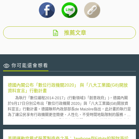
推薦文章
你可能還會想看
德國內閣公布「數位行政機關2020」 與「八大工業國(G8)開放
資料宣言」行動計畫
為執行「數位議程2014-2017」(行動領域3「創意政府」)，德國內閣
於9月17日分別公布出「數位行政機關 2020」與「八大工業國(G8)開放資
料宣言」行動計畫。德國聯邦內政部部長de Maizère指出，此計畫的執行是
為了讓公民享有行政機關更佳簡便、人性化、不受時間地點限制的服務，並
且顧及到個人資安保障。 「數位行政機關 2020」旨於將德國數位政府
(e-Government)法律在聯邦機關體制裏統一執行。在執行的做為中其中特別
值得注意的是，以後聯邦形政體系使用的紙本檔案將全面轉換為數位版本。
行政業務處理過程也將數位化、聯網化及電子化。此外、政府採購案流程也
美國運動穿戴式裝置製造商之爭：Jawbone與Fitbits的智財爭訟