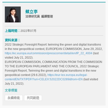
蔡立亭
法律研究員 編譯整理
上稿時間：
2022年07月
資料來源：
2022 Strategic Foresight Report: twinning the green and digital transitions
in the new geopolitical context, EUROPEAN COMMISSION, June 29, 2022,
https://ec.europa.eu/commission/presscorner/detail/en/IP_22_4004
(last
visited July 21, 2022).
EUROPEAN COMMISSION, COMMUNICATION FROM THE COMMISSION
TO THE EUROPEAN PARLIAMENT AND THE COUNCIL, 2022 Strategic
Foresight Report, Twinning the green and digital transitions in the new
geopolitical context (29.6.2022),
https://eur-lex.europa.eu/legal-
content/EN/TXT/PDF/?uri=CELEX:52022DC0289&from=EN
(last visited
July 21, 2022).
文章標籤
永續綠能
共同創造