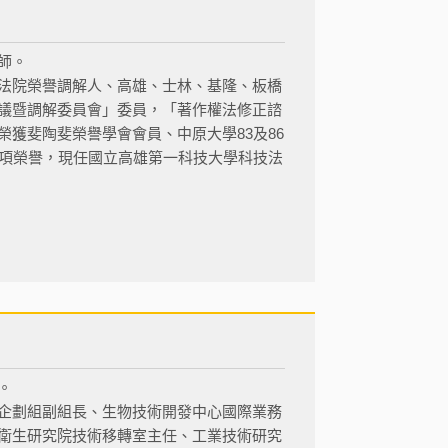
師。
法院榮譽調解人、高雄、士林、基隆、板橋
議暨調解委員會」委員，「著作權法修正諮
獲斐陶斐榮譽學會會員、中原大學83及86
多項榮譽，現任國立高雄第一科技大學科技法
。
企劃組副組長、生物技術開發中心國際業務
衛生研究院技術移轉室主任、工業技術研究