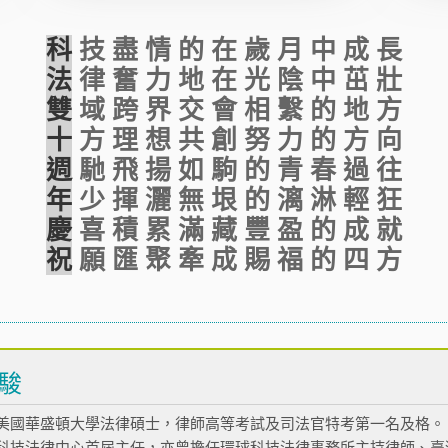
科
技 盡 情 的 在 歲 月 中 成 長
法
律 奮 力 地 在 光 陰 中 茁 壯
雙
域 跨 界 交 會 相 繫 的 地 方
十
方 理 想 共 創 努 力 的 方 向
週
馳 飛 揚 如 駒 的 青 春 過 往
年
少 揮 灑 無 垠 的 漓 淋 輕 狂
慶
喜 積 累 滿 藏 豐 盈 的 成 就
祝
願 匯 聚 牽 成 賜 福 的 四 方
駿
美國華盛頓大學法律碩士，律師高等考試及司法官特考第一名及格。
科技法律中心首屆主任，亦曾擔任環球科技法律事務所主持律師、臺