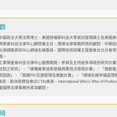
群
中國政法大學法學博士、美國勞倫斯科技大學資訊管理碩士及美國美
資策會科技法律中心顧問兼主任、理律法律事務所特約顧問、中華民
台灣網路資訊中心網域名稱委員、國際技術授權主管總會台北分會常
職。
工業策進會科技法律中心服務期間，參與及主持過多項政府研究計畫
法制之研究」、「建構產業技術發展與應用法環境計畫」、「推動電子
問諮詢」、「我國PKI互通管理及推動計畫」、「網域名稱爭議處理
)會員、歐洲商標協會(ECTA)會員、International Who’s Who of Profes
慶國際法律事務所資深顧問。
琦