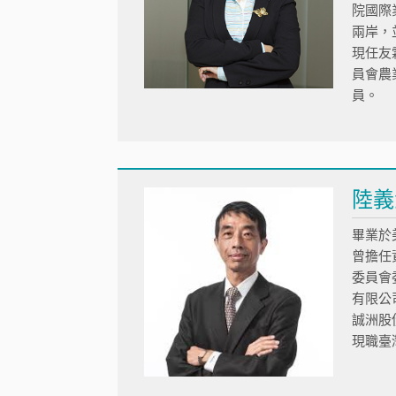
院國際
兩岸，
現任友
員會農
員。
陸義
畢業於美國
曾擔任
委員會
有限公
誠洲股
現職臺