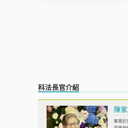
科法長官介紹
陳家
畢業於
資策會