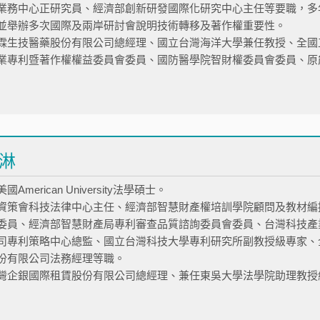
業務中心正研究員、經濟部創新研發國際化研究中心主任等要職，多
並舉辦多次國際及兩岸研討會說明技術轉移及著作權重要性。
霖生技醫藥股份有限公司總經理、國立台灣海洋大學兼任教授、全國
業專利暨著作權權益委員會委員、國防醫學院智財權委員會委員、原
淋
American University法學碩士。
資策會科技法律中心主任、經濟部智慧財產權培訓學院顧問及教材編
委員、經濟部智慧財產局專利審查品質諮詢委員會委員、台灣科技產
司專利策略中心總監、國立台灣科技大學專利研究所副教授級專家、
份有限公司法務經理等職。
灣企銀國際租賃股份有限公司總經理、兼任東吳大學法學院助理教授