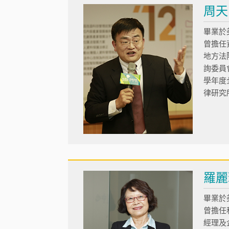
周天
畢業於
曾擔任
地方法
詢委員
學年度
律研究
羅麗
畢業於
曾擔任
經理及