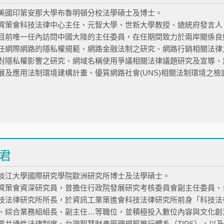
美國印第安那大學布魯明頓分校法學碩士及博士。
資策會科技法律中心主任、元智大學、世新大學教授、總統府發言人
目前唯一任內訪問中國大陸的主任委員，在任期間致力於兩岸關係良
任網際網路的隱私權規範、網路金融法制之研究、網路行銷相關法律
對隱私權影響之研究、網域名稱使用爭議相關法律議題研究及宣導、
展及應用法制環境建構計畫、優質網路社會(UNS)相關法制環境之
君
淡江大學國際研究學院歐洲研究所博士及法學碩士。
資策會資深研究員，曾擔任行政院發展研究考核委員會副主任委員、
技法律研究所所長，於資訊工業策進會科技法律研究所前身「科技法
、綜合業務組組長、副主任…等職位，並積極投入數位內容與文化創
業共通性法律制度、台灣智慧財產管理規範推行體系（TIPS），以