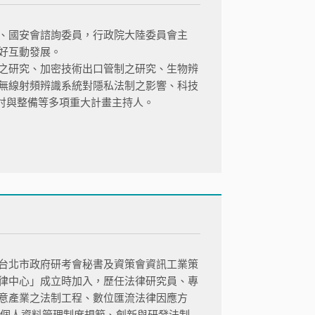
、國安會諮詢委員，行政院大陸委員會主
好互動發展。
之研究、加密技術出口管制之研究、生物辨
無線射頻辨識系統對隱私法制之影響、科技
檢討與整備等多項重大計畫主持人。
台北市政府研考會秘書及資策會資訊工業策
律中心」成立時加入，歷任法律研究員、專
意產業之法制工程、數位匯流法律因應方
及個人資料管理制度規範、創新與研發法制