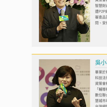
智慧財
遭P2
審查品
問、安
吳小
畢業於
科技法
資策會
「輔導
數位聯
慧城市
台灣網