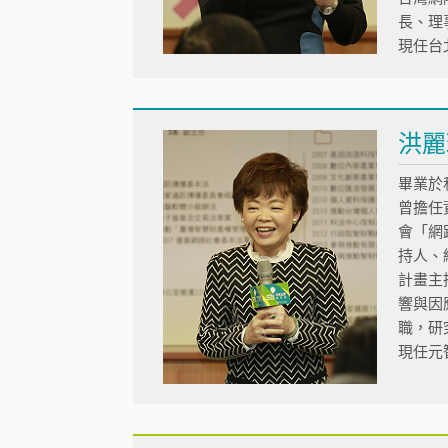
長、理
現任台
洪麗
畢業於
曾擔任
會「網
持人、
計畫主
響與因
職，研
現任元