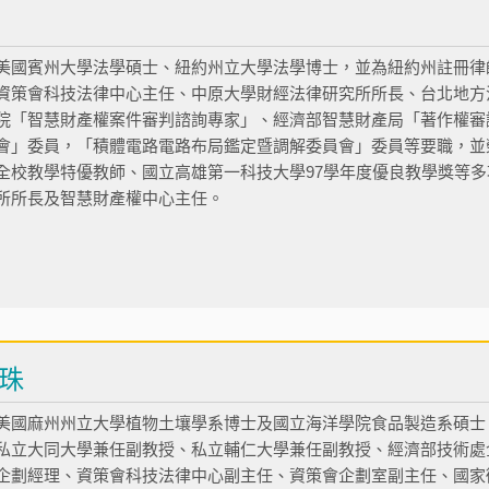
美國賓州大學法學碩士、紐約州立大學法學博士，並為紐約州註冊律
資策會科技法律中心主任、中原大學財經法律研究所所長、台北地方
院「智慧財產權案件審判諮詢專家」、經濟部智慧財產局「著作權審
會」委員，「積體電路電路布局鑑定暨調解委員會」委員等要職，並榮
全校教學特優教師、國立高雄第一科技大學97學年度優良教學獎等
所所長及智慧財產權中心主任。
珠
美國麻州州立大學植物土壤學系博士及國立海洋學院食品製造系碩士
私立大同大學兼任副教授、私立輔仁大學兼任副教授、經濟部技術處
企劃經理、資策會科技法律中心副主任、資策會企劃室副主任、國家