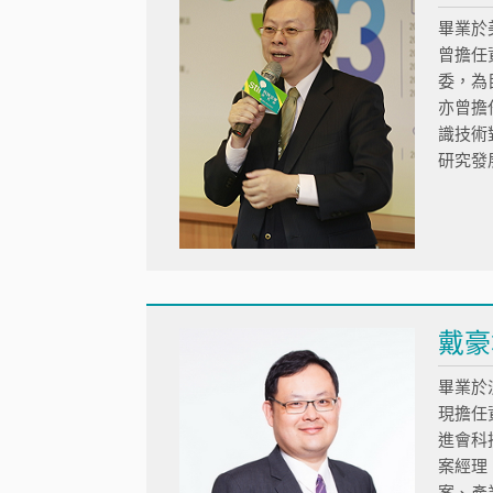
畢業於
曾擔任
委，為
亦曾擔
識技術
研究發
戴豪
畢業於
現擔任
進會科
案經理
案、產