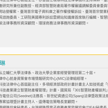
產研究所兼任副教授、經濟部智慧財產局著作權審議調解委員會委員
P網站侵權案、臺灣首宗電子資料庫之著作權侵權訴訟、臺灣首宗營
質諮詢委員、工研院美國專利訴訟雲網站知識庫首席執行編輯、智慧
侯法律事務所資深顧問、環球商務法律事務所資深顧問。
琳
私立輔仁大學法律系、政治大學企業家經營管理班第二十屆。
律中心前身資策會市場情報研究中心(MIC)法律組經理。
科技法律中心首屆副主任，多項經濟部政府計畫計畫主人如技術處「
科技產業建立智慧財產權管理」計畫、國貿局「301智慧財產權談判
合電信公司(Seednet)法務長、新世紀資通公司(Sparq)法律暨
專案協理暨計畫主持人、遠傳電信策略長室顧問。
際網路協會秘書長、台灣網路暨電子商務產業發展協會(TIEA)秘書長、