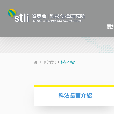
關
>
關於我們
>
科法20週年
科法長官介紹