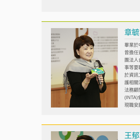
章毓
畢業於
曾擔任
團法人
事等要
於資訊
護相關
法務顧
(INTA
現職安
王郁