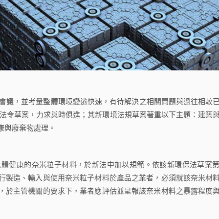
會議，並考量整體環境變遷快速，有待解決之相關問題與過往相較
環保法令草案，力求與時俱進；其新環境法規草案著重以下主題：建築
康與廢棄物處理。
健康的奈米粒子材料，於新法中加以規範。依該新環保法草案第
行製造、輸入與使用奈米粒子材料於產品之業者，必須就該奈米材
，於主管機關的要求下，業者應評估並呈報該奈米材料之暴露程度