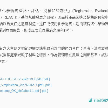
評估、授權和管制法」(Registration, Evaluatio
mical substances，REACH)，基於永續發展之目標，因而於產品製造及銷售的過程
須以負責任之態度製造、進口或使用化學物質，進而取得該化學物
受到負面影響，促成風險管理措施之順利運行。
六大主題之規範更需要諸多政府部門的通力合作；再者，法國於
試圖掌握奈米粒子材料之特性，作為管理潛在風險之判斷基準。該
注意。
te_du_PJL_GE_2_cle21193f.pdf
[ pdf ]
Simplifiefinal_cle76616c-1.pdf
[ pdf ]
_Resume_OK_cle0afcb1-1.pdf
[ pdf ]
引註此篇