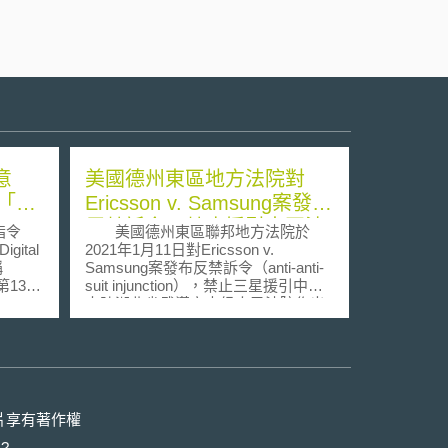
意
美國德州東區地方法院對
「迷
Ericsson v. Samsung案發布
）
反禁訴令，禁止援引中國法
指令
美國德州東區聯邦地方法院於
院禁訴令干擾美國法院對
Digital
2021年1月11日對Ericsson v.
稱
Samsung案發布反禁訴令（anti-anti-
SEP管轄權
13
suit injunction），禁止三星援引中國
oad
大陸湖北省武漢市中級人民法院作出
之禁訴令（anti-suit injunction），以
產業業者，
強制執行愛立信4G及5G行動通訊技
平臺被
術領域的標準必要專利（standards-
以有效
essential patents, SEPs）。 本
ent
案源於三星與愛立信更新全球專利交
）對所有使用
叉授權契約時，雙方對於SEP授權價
片享有著作權
，因此
格是否符合公平、合理、無歧視
?
e
（Fair, Reasonable and Non-