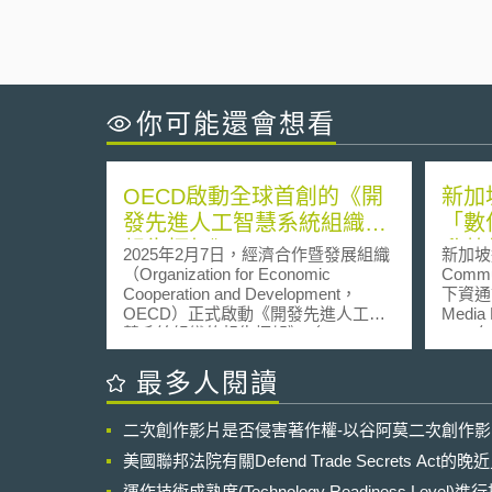
你可能還會想看
OECD啟動全球首創的《開
新加
發先進人工智慧系統組織的
「數
報告框架》
升數
2025年2月7日，經濟合作暨發展組織
新加坡通
能、
（Organization for Economic
Commun
Cooperation and Development，
下資通
戰略
OECD）正式啟動《開發先進人工智
Media 
慧系統組織的報告框架》（Reporting
202
Framework for the Hiroshima
圖」（Dig
Process International Code of
DCB
最多人閱讀
Conduct for Organizations Developing
設施的
Advanced AI Systems，簡稱G7AI風
大化運
二次創作影片是否侵害著作權-以谷阿莫二次創作
險報告框架）。 該框架之目的是具體
（infr
落實《廣島進程國際行為準則》
設施作
美國聯邦法院有關Defend Trade Secrets Act
（Hiroshima Process International
新）、
Code of Conduct）的11項行動，促進
運作技術成熟度(Technology Readiness Level)
設計（Des