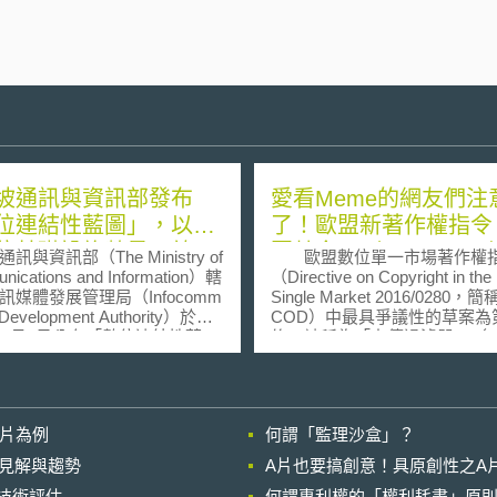
坡通訊與資訊部發布
愛看Meme的網友們注
位連結性藍圖」，以提
了！歐盟新著作權指令
位基礎設施數量、效
因禁令」（Meme Ban
訊與資訊部（The Ministry of
歐盟數位單一市場著作權
安全性與能源效率作為
ications and Information）轄
（Directive on Copyright in the 
訊媒體發展管理局（Infocomm
Single Market 2016/0280，簡
性優先事項
Development Authority）於
COD）中最具爭議性的草案為第
3年6月5日公布「數位連結性藍
條，被稱為「上傳過濾器」（upl
ital Connectivity Blueprint,
filter），其課予如YouTube、
），指出新加坡將透過數位基礎
Facebook 及Twitter等內容
建置，實現提升網路容量、最
具有防止著作權侵權內容於其
算能量、整合基礎設施集合
上傳與分享之責任，故平臺須
影片為例
何謂「監理沙盒」？
astructure stack，即將多個基礎
的內容辨識科技（effective cont
為一整體進行定義、提供與更
recognition technologies
的晚近見解與趨勢
A片也要搞創意！具原創性之A
確保安全與韌性，以及永續性
者的上傳內容進行監督與審查
進行技術評估
ign for sustainability）目
何謂專利權的「權利耗盡」原則
又被稱為「迷因禁令」（Mem