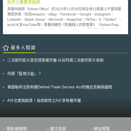
造成1.5億到6億澳幣的損失。
防詐之重要里程碑
英國內政部（Home Office）於2023年11月30日與全球13家線上平臺與服
務提供者（包括Amazon、eBay、Facebook、Google、Instagram、
LinkedIn、Match Group、Microsoft、Snapchat、TikTok、X（Twitter）、
techUK及YouTube等）簽署自願性《防範線上詐欺憲章》（Online Fraud
Charter），促進落實防詐措施。 此協議針對線上平臺與服務提供者之防詐
重點要求如下： 1.設置監測及預防體系：線上平臺與服務提供者應建立有效
流程，以辨別、標註和移除不當的內容和帳號；記錄違規使用者，以防其再
次啟用或註冊新帳號。此外，線上平臺與服務提供者應採行符合英國國家網
最多人閱讀
路安全中心（National Cyber Security Centre）密碼保護指引的身分驗證機
制，並鼓勵使用者採用兩階段驗證，幫助使用者辨別真偽。而在電子商務與
二次創作影片是否侵害著作權-以谷阿莫二次創作影片為例
社群媒體方面，線上平臺與服務提供者應設置賣家驗證措施以防範不肖業
者，並為使用者提供高風險交易安全指南與安全支付服務機制及資訊，保障
使用者之消費權益。 2.建立檢舉途徑：線上平臺與服務提供者應提供簡捷的
何謂「監理沙盒」？
檢舉途徑，方便民眾檢舉詐欺行為，並與執法部門合作，以快速通報平臺或
服務所發生之可疑詐欺活動。當未知帳號透過私訊聯繫使用者時，線上平臺
美國聯邦法院有關Defend Trade Secrets Act的晚近見解與趨勢
與服務提供者可提供適當的警告，以提醒使用者可能的詐欺風險。 3.與公部
門合作進行防詐宣導：所有線上平臺與服務提供者必須參與英國線上廣告計
畫任務小組（Online Advertising Programme’s Taskforce），完備防制詐
A片也要搞創意！具原創性之A片享有著作權
欺網。並要求有付費服務之線上平臺與服務提供者於其平臺內設置廣告驗證
程序，以便過濾並防止詐欺資訊傳播，確保網路廣告真實性。此外，線上平
臺與服務提供者須與英國政府、英國金融行為監督總署（Financial
Conduct Authority）及英國資訊專員辦公室（Information Commissioner's
Office）等公部門展開跨部門協調合作機制，加強防詐情報共享與配合執法
隱私權聲明
徵才訊息
網站導覽
取締詐欺。最後，線上平臺與服務提供者必須提供最新詐欺風險資訊以幫助