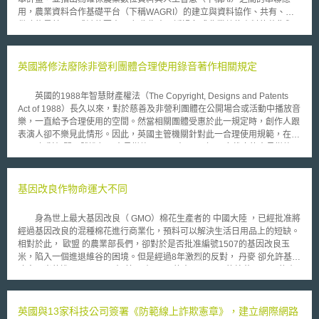
用，農業資料合作基礎平台（下稱WAGRI）的建立與資料協作、共有、提
供功能是其不可或缺的要素。 報告指出，透過各式農業數位資料的蒐集與
整合，諸如過往作物收成量資料、市場價格資料、土壤資料、農地資料、氣
象資料等，並經過統合及分析後，可以達到提升作業效率及收益、減少勞動
作業時間與器材損耗，以及降低環境負荷之效果。截至2025年9月為止，
英國將修法廢除非營利團體合理使用錄音著作相關規定
WAGRI網站上已提供高達223種農業數位資料相關的API，供農業領域從業
者介接運用，並作為未來開發農業領域基礎AI模型的前置準備。 此外，報告
英國的1988年智慧財產權法（The Copyright, Designs and Patents
亦指出WAGRI已於日本全國範圍內蒐集大量的農業數位資料，用以開發農
Act of 1988）長久以來，對於慈善及非營利團體在公開場合或活動中播放音
業領域之基礎AI模型，並預計於2026年在WAGRI網站上提供基礎AI模型服
樂，一直給予合理使用的空間。然當相關團體受惠於此一規定時，創作人跟
務。未來農業領域從業者可透過WAGRI網站提供之基礎AI模型服務，輔以
表演人卻不樂見此情形。因此，英國主管機關針對此一合理使用規範，在
自身之農業數位資料，建立符合自身農業場域特性之特化型AI模型。 然而，
2008年對相關團體進行了意見徵詢。 在2008年10底截止的意見徵詢
報告亦指出不論是農業數位資料的API介接運用，還是將農業數位資料用以
中，對於改變錄音著作與表演人權利的公開演播合理使用空間，提供了下列
開發基礎AI模型，農業數位資料之法制配套仍需整備。因此，除了資料權屬
三個選項： 一、 完全廢除此一合理使用空間 二、 縮小適用的團體範疇
等關係釐清外，報告特別提出於AI開發應用、資料共享之模式下，尚須建立
三、 廢除合理使用空間，但權利人只能以對雙方都公平的費率收取權利金
基因改良作物命運大不同
「涵蓋資料整體生命週期之資料交換及利用機制」，包含資料對外公開之選
近日，英國政府宣布根據前述的意見徵詢結果，將廢除慈善與非營利團
擇權、資料提供之事前同意權、資料安全管理對策，以及資料刪除請求權等
體的合理使用規定，從2010年4月開始這些團體將必須負擔一個固定的年
範圍，以確保農業數位資料在利用前的安心共享與協作。 我國政府如欲於
身為世上最大基因改良（ GMO）棉花生產者的 中國大陸 ，已經批准將
費，才能在活動或公開場合中使用音樂，但截至目前為止，使用的費率為何
農業領域發展基本AI模型，除應於全國範圍內蒐集大量之農業領域數位資料
經過基因改良的混種棉花進行商業化，預料可以解決生活日用品上的短缺。
尚未確定，但主管機關表示，希望一年不超過100英鎊。 主管機關接下
外，亦應建立串聯資料整體生命週期之資料交換及利用機制，以降低農業數
相對於此， 歐盟 的農業部長們，卻對於是否批准編號1507的基因改良玉
來將對費率部分開始徵詢意見，對於1988年智慧財產權法也預期會進行修
位資料之間的協作風險。 本文為資策會科法所創智中心完成之著作，非經
米，陷入一個進退維谷的困境。但是經過8年激烈的反對， 丹麥 卻允許基因
正，並於2010年4月開始落實相關規範。這樣的改變對於慈善團體而言固然
同意或授權，不得為轉載、公開播送、公開傳輸、改作或重製等利用行為。
改良玉米的進口。 而在 美國 有 85﹪的大豆，76﹪的棉花，45﹪的小
感到失望，相關團體也以未來在活動場合中，不播放音樂或不付權利金來做
本文同步刊登於TIPS網站（https://www.tips.org.tw）
麥是經過基因改良的。至於 澳洲 農業與資源經濟局則最近則對基因改良作
為要脅，但整體發展仍有待後續觀察。
物做出一份報告，認為各省禁止基因改良食品會減小經濟效益，使 澳洲 面
對世界各地日益增多的基因改良作物發展，屈居弱勢。至終可能會在十年後
英國與13家科技公司簽署《防範線上詐欺憲章》，建立網際網路