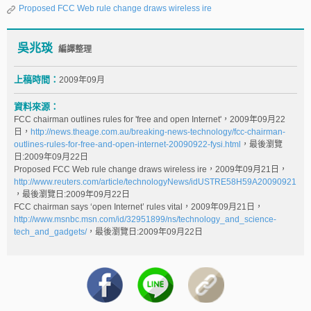
Proposed FCC Web rule change draws wireless ire
吳兆琰
編譯整理
上稿時間：
2009年09月
資料來源：
FCC chairman outlines rules for 'free and open Internet'，2009年09月22
日，
http://news.theage.com.au/breaking-news-technology/fcc-chairman-
outlines-rules-for-free-and-open-internet-20090922-fysi.html
，最後瀏覽
日:2009年09月22日
Proposed FCC Web rule change draws wireless ire，2009年09月21日，
http://www.reuters.com/article/technologyNews/idUSTRE58H59A20090921
，最後瀏覽日:2009年09月22日
FCC chairman says ‘open Internet’ rules vital，2009年09月21日，
http://www.msnbc.msn.com/id/32951899/ns/technology_and_science-
tech_and_gadgets/
，最後瀏覽日:2009年09月22日