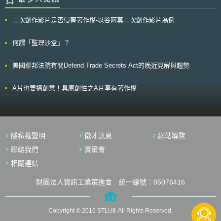
即將在十月份截止之歐盟電信規則的公眾諮詢意見書上，將有助益。
歐盟資訊社會和媒體委員 Viviane Reding 女士認為，對 2006 歐盟電信規
二次創作影片是否侵害著作權-以谷阿莫二次創作影片為例
則的重新檢視，是歐洲競爭力、投資和成長是重要的關鍵。如果想要促進一
個具競爭性、以知識為主的歐盟經濟體系，完備電子通訊內在市場、擴大跨
界經營的競爭，以及提升無線通訊頻譜利用的最大效益，均需最優先考量。
何謂「監理沙盒」？
美國聯邦法院有關Defend Trade Secrets Act的晚近見解與趨勢
A片也要搞創意！具原創性之A片享有著作權
隱私權聲明
徵才訊息
網站導覽
聯絡我們
資策會
相關連結
財團法人資訊工業策進會 統一編號：05076416
Copyright © 2016 STLI,III. All Rights Reserved.