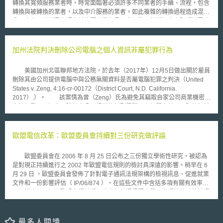
轉換其寬頻服務業者時，時常面臨著必須許多不同業者的手續、流程，包含
者之間溝通效率）。 (3) 協助改善軟體開發之進程。 (4) 提升管理授權軟體
轉換與被轉換的業者，以及中介服務的業者。如此複雜的轉換過程造成混
之效率。 3. SBOM對於利害關係人之影響 (1) 使軟體開發人員可選擇最符合
亂，也容易讓消費者認為轉換服務業者是很麻煩的，某種程度上阻礙消費者
需求的軟體元件，並針對弱點做出適當處置。 (2) 軟體資訊的透明化，可供
選擇較佳服務業者的機會。 Ofcom的研究指出，在轉換業者的過程中，
採購人員依風險評估決定是否採購。 (3) 若發現軟體有新的弱點，使軟體營
最大的阻礙在於，消費者有時覺得不好意思向目前提供服務的業者提出轉換
運商更易於特定軟體與掌握弱點、漏洞。 (4) 使政府部門於採購流程中，發
的申請，在這樣的過程中，現在的業者有很多的主導權，例如對於轉換過程
加州法院判決刪除公司電腦之個人資訊非屬犯罪行為
現與因應影響國家安全的潛在風險。 4. SBOM適用原則與相關告知義務 確
的遲延或服務的中斷，均導致消費者承受不必要的拖累。 為了解決這
保軟體開發商、製造商供應鏈的資訊透明，適用符合安全性設計（Security
些問題，Ofcom決定，未來當消費者計畫轉換服務業者時，只需要遵循一個
by Design）之資安要求，以及須承擔SBOM相關告知義務。 近年來軟體物
美國加州北區聯邦地方法院，於去年（2017年）12月5日做出關於雇員
單一的轉換程序，由新的服務業者代表消費者進行此一過程。 這個
料清單（SBOM），已逐漸成為軟體開發人員與使用者，於管理軟體弱點上
刪除其由公司提供電腦中與公務無關資料是否屬電腦犯罪之判決（United
「由遷入供應商主導（gaining provider led，GPL）」的過程中，已廣泛的
的最佳解決方案。然而，針對SBOM的作法與要求程度，各先進國家大不相
States v. Zeng, 4:16-cr-00172（District Court, N.D. California.
是用於電話和寬頻服務之轉換程序，消費者將不再需要聯繫他們現有的服務
同，因此透過國際共通指引的簽署，各國對於SBOM的要求與效益終於有了
2017）.）。 該案情為曾（Zeng）氏為避免其竊取自家公司商業機密行
業者、收到一個編號，以轉換業者。 Ofcom還設置了額外的措施，以幫
新的共識。指引內容不僅建議軟體開發商、製造商宜於設計階段採用安全設
為被揭發，而逕自刪除其在公司提供筆記型電腦內之相關資料。而嗣後仍然
助防止消費者在轉換的過程中遭遇服務的中斷、或是有未經消費者同意的轉
計，以確保所有類型的資通訊產品（特別是軟體）之使用安全，也鼓勵製造
被公司發現並報案，於此偵查單位FBI則以曾氏違反電腦詐欺及濫用法案
換。 一個明確的和改進的切換過程中，以幫助消費者。 Ofcom在
商為每項軟體產品建立SBOM並進行管理，包含軟體版本控制與資料更新，
（Computer Fraud and Abuse Act，下稱CFAA）中「未經授權而毀損他人
既有GPL程序的基礎上進行改善，制訂單一的流程，強化流程的監督，為消
指引更強調SBOM必須整合組織現有的開發與管理工具（例如漏洞管理工
電腦（18 U.S.C. § 1030（1984）.）.」以美國政府名義（下稱控方）起訴
歐盟電信改革：歐盟委員會持續對三份研究做評論
費者提供增值收益。 根據Ofcom初步制訂的單一轉換流程，服務業者必
具、資產管理工具等）以發揮價值。此份指引可作為我國未來之參考借鏡，
曾氏刪除其犯罪證據之行為。 對於該控訴，被告曾氏以被刪除之電子
須遵守以下指示： ‧留存每一位消費者轉換服務的相關同意記錄，以保護
訂定相關的軟體物料清單之適用標準，提升政府部門以及產業供應鏈之網路
紀錄與其業務無關，非為公司所有財產為由作為抗辯。此外曾氏同時以其他
消費者在不知情之下，被轉換到不同的業者； ‧防止消費者轉換時出現服
歐盟委員會在 2006 年 8 月 25 日公布之三份獨立學術性研究，被認為
安全。
判決主張毀損電腦之定義應係指由外部傳輸行為所致（如駭客行為），電腦
務的空窗期，特別是電話和寬頻服務的轉換； ‧給消費者提供關於業者服
是對現正持續進行之 2002 年歐盟電信規則的檢討具深遠的影響。稍早在 6
使用者自己刪除行為應不包含之，以及控方未舉證其刪除行為將導致公司有
務品質的資訊，如提前終止服務時，可能需負擔的額外費用變化，使消費者
月 29 日 ，歐盟委員會發佈了針對電子通訊法規架構的檢視訊息、促進就業
不可回復或無法替代之損害作為抗辯。於此，控方則以刪除行為不應以內容
可以做出明智的決定。 Ofcom計畫於2014年初將細部程序制訂並執
文件和一份影響評估（ IP/06/874 ），在這些文件中含括多項有關有效率利
而有所區分作為回應。 在審理期間，承審法官多納托（Donato）氏除
行，並可能提出下一階段的工作，涵蓋兩個關鍵領域： ‧持續與業者溝
用頻譜資源、促進歐盟市場競爭、建立無線通訊服務單一市場等的政策性提
參酌控辯雙方證詞外，並特別詢問控方律師指控內容是否會對一般大眾造成
通，確保消費者得到更好的保護； ‧進一步改進電話、不同類型的寬頻服
案。而在 2006 年 8 月 25 日出版的研究報告，目的則在處理歐盟電子通訊
其在公用電腦中刪除同類資訊上之顧慮。而控方則以曾氏行為屬特殊情況作
務、不同類型的網路之間的轉換（例如Cable網路）
檢討過程中的主要議題：歐盟電子通訊部的成長和投資、電子通訊市場的法
為答辯。最後，多納托氏則以控方主張將造成社會恐慌以及控方未提出被告
規變革及競爭狀態。雖然這三份研究報告對歐盟委員會並無拘束力，不過對
最多人閱讀
刪除資料行為究竟對公司有何實際損害，判決被告無罪。