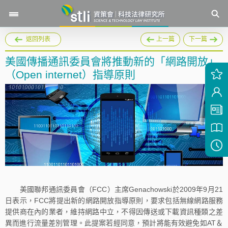
返回列表
上一篇
下一篇
美國傳播通訊委員會將推動新的「網路開放」
（Open internet）指導原則
美國聯邦通訊委員會（FCC）主席Genachowski於2009年9月21
日表示，FCC將提出新的網路開放指導原則，要求包括無線網路服務
提供商在內的業者，維持網路中立，不得因傳送或下載資訊種類之差
異而進行流量差別管理。此提案若經同意，預計將能有效避免如AT＆