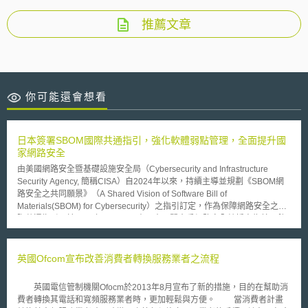
推薦文章
你可能還會想看
日本簽署SBOM國際共通指引，強化軟體弱點管理，全面提升國
家網路安全
由美國網路安全暨基礎設施安全局（Cybersecurity and Infrastructure
Security Agency, 簡稱CISA）自2024年以來，持續主導並規劃《SBOM網
路安全之共同願景》（A Shared Vision of Software Bill of
Materials(SBOM) for Cybersecurity）之指引訂定，作為保障網路安全之國
際共通指引。於2025年9月3日，由日本內閣官房網路安全統括室為首，偕
同經濟產業省共同代表日本簽署了該份指引，包含日本在內，尚有美國、德
國、法國、義大利、荷蘭、加拿大、澳洲、紐西蘭、印度、新加坡、韓國、
波蘭、捷克、斯洛伐克等共計15個國家的網路安全部門，皆同步完成簽署。
英國Ofcom宣布改善消費者轉換服務業者之流程
以下為指引之重點內容： 1. 軟體物料清單的定位（Software Bill of
Materials, 簡稱SBOM） SBOM於軟體建構上，包含元件內容資訊與供應鏈
英國電信管制機關Ofocm於2013年8月宣布了新的措施，目的在幫助消
關係等相關資訊的正式紀錄。 2. 導入SBOM的優點 (1) 提升管理軟體弱點之
費者轉換其電話和寬頻服務業者時，更加輕鬆與方便。 當消費者計畫
效率。 (2) 協助供應鏈風險管理（提供選用安全的軟體，提升供應商與使用