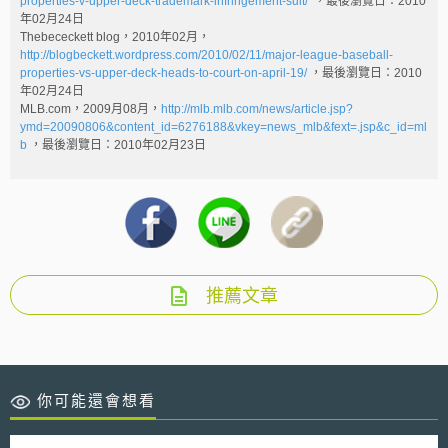
properties-v-upper-deck-trademark-infringement-suit/
，最後瀏覽日：2010
年02月24日
Thebececkett blog，2010年02月，
http://blogbeckett.wordpress.com/2010/02/11/major-league-baseball-
properties-vs-upper-deck-heads-to-court-on-april-19/
，最後瀏覽日：2010
年02月24日
MLB.com，2009月08月，
http://mlb.mlb.com/news/article.jsp?
ymd=20090806&content_id=6276188&vkey=news_mlb&fext=.jsp&c_id=ml
b
，最後瀏覽日：2010年02月23日
推薦文章
你可能還會想看