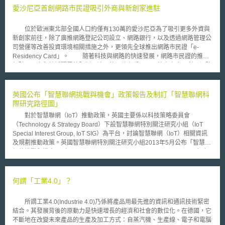
愛沙尼亞首創網路市民證吸引外商與新創家進駐
位於歐洲東北部全國人口約僅有130萬的愛沙尼亞為了吸引更多外資與
新創家前往，除了廣推網路登記公司設立、網路銀行，以及透過網路管理公
司營運等改善投資環境相關措施之外，更領先全球推出網路市民證「e-
Residency Card」。 隨著科技與網路的快速發展，網路市民證的推出
打破了國家與地域疆界的限制，讓即使不住在愛沙尼亞的人士也可利用網路
於18分鐘內完成登記設立公司流程。申請愛沙尼亞網路銀行相關服務與帳
號、運營公司、進行線上簽章/簽約，甚至完成報稅等，讓外資、新創家大
幅簡化公司申請設立程序與進入門檻。 此外，網路市民證也提供新創
英國公布「智慧聯網挑戰與機會」政策報告及制訂「智慧聯網科
事業免除營業所得稅，吸引了眾多新創家前往該國創業，並於該項政策施行
際研究路徑圖」
的前七個月內讓超過4,000名的新創家前往申請。同時，由於愛沙尼亞為歐
對於智慧聯網（IoT）推動政策，英國主要係以科技策略委員會
盟會員國之一，因此也使外資與新創家在愛沙尼亞投資設立公司後，等同於
（Technology & Strategy Board）下設智慧聯網特別關注研究小組（IoT
在歐盟境內設立營運據點，成為進入歐盟市場的敲門磚。 正因為網路
Special Interest Group, IoT SIG）為平台，討論智慧聯網（IoT）相關資訊
市民證所獲得的成功迴響，愛沙尼亞政府進而推行網路市民計畫「e-
及規劃推動政策。英國智慧聯網特別關注研究小組2013年5月公布「智慧聯
Residency Program」強化此項優惠政策，預計讓網路市民人數增加至數百
網的挑戰與機會」（IoT Challenges and Opportunities - Final Report）報
萬人，活絡愛沙尼亞的經濟產業體系，進而傳播愛沙尼亞文化與知識。
告，對於智慧聯網（IoT）服務的創新發展提出建議，包括應推動：（1）建
立操作互通性（interoperability）的框架（2）以人為本的設計（People-
centred design）（3）創造強健的智慧聯網（IoT）平台（4）頻譜使用模
何謂「工業4.0」？
式的無線電技術等相關政策。 再者，英國智慧聯網特別關注研究小組
在2月15日也發表「智慧聯網科際研究路徑圖」（A Roadmap for
所謂工業4.0(Industrie 4.0)乃係將產品用最先進的資訊和通訊技術緊密
Interdisciplinary Research on the Internet of Things） 最後報告，內容包
結合。其發展背後的原動力是快速增長的經濟和社會的數位化。在德國，它
含四個子報告，分別對科技、文化創意及設計、經濟及商業、社會科學討論
不斷地在改變未來產品的生產及加工方式：自蒸汽機、生產線、電子和電腦
智慧聯網（IoT）未來研究的方向。在「社會、法律及道德子報告」（A