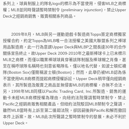
系列上，球員制服上的隊名logo的標示為不當使用，侵害MLB之商標
權；MLB並同時聲請暫時禁制令 (preliminary injunction)，禁止Upper
Deck之經銷商銷售、販賣相關系列商品。
2009年8月，MLB與另一運動遊戲卡製造商Topps簽定商標獨家
授權合約，約定Topps為MLB唯一合法授權之美國大聯盟系列之棒球
用品製造商，此一行為意謂Upper Deck與MLBP之間長達30年的合作
關係宣告終止。故Upper Deck 2009-2010年之最新棒球卡上已未標示
MLB之商標，而僅以職業棒球球員穿著該隊制服及棒球帽之肖像，甚
至在稱呼球隊名稱時也刻意省略隊名，僅以地名代替，如波士頓紅襪
隊(Boston Sox)僅簡稱波士頓(Boston)；然而，此舉仍被MLB認為係
不當使用MLB商標而提起商標侵權訴訟。Upper Deck稍早僅向經銷商
表示，其所製造及販賣之商品並無侵害MLB的商標權，亦無不合法。
另，1998年MLB同樣以Pacific Trading Card, Inc.所製造、銷售的運
動卡未經MLB商標授權為理由，向紐約法院聲請暫時禁制令，禁止
Pacific之經銷商販售相關產品，但紐約法院駁回MLB禁制令之聲請，
雖然MLB當時有上訴至第二循廻法院，卻因嗣後與Pacific和解而撤回
本件上訴案。故，MLB此次所聲請之暫時禁制令的發展，未必不利於
Upper Deck。