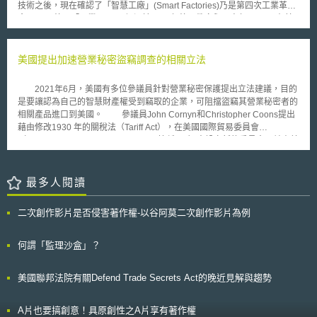
技術之後，現在確認了「智慧工廠」(Smart Factories)乃是第四次工業革
Roadmap for Interdisciplinary Research on the Internet of Things: Social
命。 德國「工業4.0」一詞源於2011年德國教育與研究部(BMBF)在其
Science）中提及應注意的研究問題，包括：隱私及資料保護、自主選擇性
高科技策略(Hightech-Strategie)下的研發計畫。而如何落實工業4.0，則可
（choice）、控制（control）、智慧型個人隨身裝置的社會議題、安全
從德國科學技術院(Deutsche Akademie der Technikwissenschaften,
（security） 、所有權及智慧財產權、公眾安全及保護、資料保留（data
acatech) 與德國高科技策略之研究聯盟顧問委員會(Forschungsunion,
美國提出加速營業秘密盜竊調查的相關立法
retention）、行動的停止、過時資料的處理、以及巨量資料、納入公眾意
Wirtschaft und Wissenschaft begleiten die Hightech-Strategie)共同提出之
見、服務品質等等。 並且，英國「社會、法律及道德子報告」中透過
「工業4.0：實踐建議報告書」 (Umsetzungsempfehlungen für das
情境分析的方式，試圖將所提及之相關社會、法制及道德議題盧列出來，希
2021年6月，美國有多位參議員針對營業秘密保護提出立法建議，目的
Zukunftsprojekt Industrie 4.0)窺見整體計畫。 它的技術基礎是資訊科
望能在此基礎下進行更系統性的研究探討，以更廣泛含攝模式，嘗試從社
是要讓認為自己的智慧財產權受到竊取的企業，可阻擋盜竊其營業秘密者的
技、數位化的網路系統，藉由該系統，可以實現超強的自行組織運作的生產
會、法律及道德各層面，探究智慧聯網（IoT）相關重要議題。
相關產品進口到美國。 參議員John Cornyn和Christopher Coons提出
流程：人、機器、設備、物流和產品在工業4.0中，得以在同一個平台上相
藉由修改1930 年的關稅法（Tariff Act），在美國國際貿易委員會
互溝通協作。不同企業間的生產及運送過程可以更聰明地以資訊科技技術相
（International Trade Commission，簡稱ITC）中設立新的委員會，並由美
互地溝通，更為有效和彈性地生產。 如此一來將有助於產生智慧型新
國司法部長（Attorney General）領導，負責調查背後為國外政府支持之競
創價值的供應鏈，其囊括產品生命週期的各階段-從開發、生產、應用和維
爭對手的智慧財產權盜竊指控。智慧財產權所有者可透過提交經宣誓的聲明
修一直到回收產品階段。藉此，一方面相關的服務可從客戶對產品想法一直
書提出指控，或由司法部長辦公室提出指控。此立法設定30天的調查期限讓
最多人閱讀
到產品的回收都包括在內。因此，企業能夠更容易地根據個別客戶的要求生
調查人員決定是否在冗長的審查展開時停止其產品進口。該法案將適用於來
產定制產品。客製化的產品生產和維修可能會成為新的標準。另一方面，雖
自任何國家的進口產品，但據了解，目前大部分的智慧財產盜竊指控都是來
然是生產個性化商品但生產成本仍可以降低。藉由新創價值供應鏈相關企業
二次創作影片是否侵害著作權-以谷阿莫二次創作影片為例
自於中國大陸公司。 雖然在ITC已有類似的程序可提出救濟，但在現行
的相互串聯，使產品不再只是各個流程得以優化，而係整體的創新價值鍊的
制度下需要的時間過長，最近一年在ITC進行的調查平均時長為19個月。透
整體最適化。如果所有資訊都能即時提供，一個公司可以儘早快速回應的某
過此法案設計的制度，將使有關當局在調查營業秘密盜竊指控時，可更容易
何謂「監理沙盒」？
些原材料的短缺，生產過程可以跨企業地調整控制，使其更節省原料和能
地阻止因竊取營業秘密而製造出的產品進口到美國。 「本文同步刊登於
源。總體而言，生產效率能夠提高，加強企業的競爭力和提高生產彈性。
TIPS網站（https://www.tips.org.tw）」
美國聯邦法院有關Defend Trade Secrets Act的晚近見解與趨勢
A片也要搞創意！具原創性之A片享有著作權