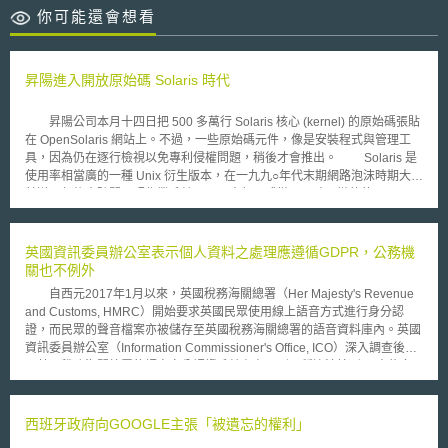
你可能還會想看
昇陽進入開放原始碼 Solaris 時代
昇陽公司本月十四日把 500 多萬行 Solaris 核心 (kernel) 的原始碼張貼
在 OpenSolaris 網站上。不過，一些原始碼元件，像是安裝程式與管理工
具，因為仍在逐行檢視以免專利侵權問題，稍後才會推出。 Solaris 是
使用率相當廣的一種 Unix 衍生版本，在一九九○年代末期網路泡沫時期大行
其道，但後來隨開原碼作業系統 Linux 竄起而式微。同時，微軟的
Windows 作業系統，也蠶食著昇陽的市占率。為了讓 Solaris 成為開放原始
碼軟體，昇陽積極拉攏軟體開發人員，軟體開發人數增多，可能引來更多的
使用者、更多的合作夥伴，以及更多的軟體開發者。然而，要與氣勢正旺的
英國資訊委員辦公室表示個人資料之處理應遵循GDPR，公務機
Linux 競爭，並非易事。 Solaris 開發工程僅傾昇陽一家公司之力，但 Linux
關也不例外
幕後卻有廣大的開發人員社群支持。 Quandt Analytics 分析師 Stacey
自西元2017年1月以來，英國稅務海關總署（Her Majesty's Revenue
Quandt 說，與外部程式設計師分享權力，是昇陽必須通過的考驗。對昇陽
and Customs, HMRC）開始要求英國民眾使用線上語音方式進行身分認
來說，真正的挑戰是，昇陽是否真能容納局外人貢獻的修補程式，而且不叫
證，而民眾的聲音檔案亦被儲存至英國稅務海關總署的語音資料庫內。英國
昇陽經驗老到的工程師加以改寫。 OpenSolaris 是昇陽自行研發的專屬
資訊委員辦公室（Information Commissioner's Office, ICO）深入調查後發
計畫，但不表示一定會失敗。 IBM 即曾經以 Eclipse 程式設計工具為中心，
現英國稅務海關總署的語音身分認證系統存在下列兩種違法情形： 未能向
建立起活力十足的開原碼社群，就是成功的例子。昇陽雖來不及按原訂計畫
民眾充分揭露、告知民眾其語音、聲紋等生物識別資料如何被處理等資訊。
在二○○四年推出 OpenSolaris ，但已推動一些配套措施，包括在今年一月
蒐集民眾的生物識別資料時，未能給予民眾自由行使同意或拒絕權利的機
發布稱為 DTrace 的元件，提供詳細的效能分析；吸引一百五十位外部程式
會。 英國資訊委員辦公室認為英國稅務海關總署前開情形已經違反了
西班牙政府向GOOGLE主張「被遺忘的權利」
設計人員參與 OpenSolaris 測試計畫；並成立由五人組成的社群顧問委員
歐盟一般資料保護規則（General Data Protection Regulation, GDPR），
會，其中兩席是昇陽的代表。