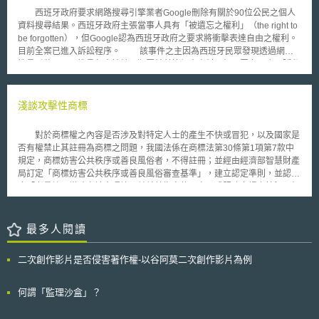
根據歐盟一般資料保護規則，英國稅務海關總署在蒐集、處理或利用民眾個
西班牙政府要求網路搜尋引擎業者Google刪除有關於90位公民之個人
人資料時，必須合法、公正及透明，並應取得民眾的明確同意。英國資訊委
資料搜尋結果。西班牙政府主張當事人具有「被遺忘之權利」（the right to
員辦公室後續將要求英國稅務海關總署應刪除違法蒐集的生物識別資料。
be forgotten），但Google認為西班牙政府之要求將衝擊表達自由之權利。
本次英國資訊委員辦公室的執法行動是基於2018年5月25日生效的歐盟
目前全案已進入訴訟程序。 該事件之主因為西班牙民眾發現透過網路
一般資料保護規則與英國2018年資料保護法（The Data Protection Act
搜尋引擎，可以搜尋包含地址、犯罪前科等個人資料。經民眾向西班牙隱私
2018），英國資訊委員辦公室強調創新的數位服務雖有助於民眾的生活更
權保護機關（Spain Data Protection Agency）提出申訴後，西班牙政府命
輕鬆，但絕不能以犧牲民眾的隱私為代價，同時也隱約透露著：「沒有一個
令Google刪除申訴民眾之個人資料之搜尋結果。 然而，Google的全球
組織（包含政府機關）能夠凌駕於法律之上。」。
隱私顧問Peter Fleischer於個人部落格中提出個人意見，表示目前歐盟並未
淺談攻擊性商標
對於推行之「被遺忘之權利」給予明確定義，此舉將引起資訊科技發展與法
律規範間之爭議。 近來歐盟所進行之民意調查指出，多數歐洲人希望
對於商標權之內容是否涉及對特定人士的產生不快或冒犯，以及國家是
能夠隨時要求網路公司刪除於網路上公開之個人資料，也就是希望擁有「被
否有權禁止其註冊為商標之問題，我國法係在商標法第30條第1項第7款中
遺忘之權利」。所謂「被遺忘之權利」，係指只要是於網路上流傳且容易被
規定，商標妨害公共秩序或善良風俗者，不得註冊；並經由經濟部智慧財產
搜尋之個人資訊，例如年代久遠或是令人尷尬的內容，當事人皆有權利要求
局訂定「商標妨害公共秩序或善良風俗審查基準」，建立認定準則，並認為
刪除。 然而，根據1995年歐盟隱私保護指令（EU Data Protection
應「考量註冊當時之社會環境，並就其指定使用商品或服務市場之情況、相
Directive）所制定之各國個人資料保護法，對於「被遺忘之權利」並無著
關公眾之認知等因素綜合判斷」。 而在美國法中，亦有 Lee v. Tam一
墨。故有些專家認為，為因應資訊科技之發展，應透過個人資料保護法制之
案，針對美國專利商標局 (United States Patent and Trademark Office,
修訂，確認此權利之存在，以避免模糊不清之情形。
USPTO)是否有權依照 The Lanham Act第2條a款規定駁回商標申請的權利
最多人閱讀
進行爭執，該條規定「包含不道德、欺騙、誹謗性、貶損或誤導他人(不論
生死)、組織、信仰或國家象徵等意涵、或導致前者名譽受損之圖案，不可
二次創作影片是否侵害著作權-以谷阿莫二次創作影片為例
註冊為商標」。 該案在2015年12月22日於美國聯邦巡迴上訴法院進行
判決，法院認為，儘管是具攻擊性的歧視言論，亦受到美國聯邦憲法第一修
正案所保障，故美國政府不得以商標圖案的言論內容具攻擊性為理由，拒絕
何謂「監理沙盒」？
商標的註冊。本案經上訴於美國聯邦最高法院，最高法院於2016年9月29日
已經同意其提起上訴，將對本案進行審理。