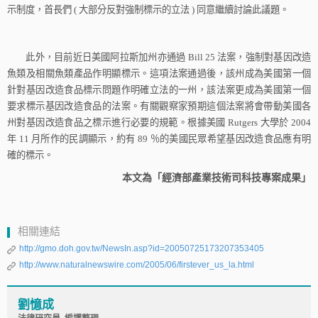
示制度，首長們
(
大部分反對強制標示的立法
)
同意繼續討論此議題。
此外，目前近日美國阿拉斯加州亦通過
Bill 25
法案，強制對基因改造
魚類及相關魚類產品作明顯標示。這項法案通過後，該州成為美國第一個
針對基因改造食品標示問題作明確立法的一州，該法案更成為美國第一個
要求標示基因改造食品的法案。有關觀察家預期這個法案將會帶動美國各
州對基因改造食品之標示進行必要的規範。根據美國
Rutgers
大學於
2004
年
11
月所作的民調顯示，約有
89
％的美國民眾希望基因改造食品應有明
確的標示。
本文為「經濟部產業技術司科技專案成果」
相關連結
http://gmo.doh.gov.tw/NewsIn.asp?id=20050725173207353405
http://www.naturalnewswire.com/2005/06/firstever_us_la.html
劉憶成