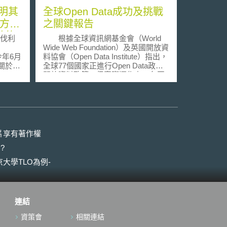
明其
全球Open Data成功及挑戰
的方式
之關鍵報告
善的
伐利
根據全球資訊網基金會（World
Wide Web Foundation）及英國開放資
揭露今年6月
料協會（Open Data Institute）指出，
關於巴
全球77個國家正進行Open Data政府
式。
開放資料政策，但實際運作上，各國
政府提供公眾近用之資料集佔不到全
樂隊
世界政府資料的10%，呈現各國Open
投入者組成
Data政策實行還有很大進步空間。
料保護官
全球資訊網基金會與英國開放資
 DSB)。
料協會所合作的網絡平台－政府開放
次違反
資料研究網絡（Open Data Research
片享有著作權
關單位
Network），針對各國政府開放資料
?
因依據
執行狀況進行評比並提出Open Data
處罰應該
Barometer研究報告。此報告指出，
大學TLO為例-
。故對
英國政府開放資料執行及成效排名第
能直接
一，其次排名陸續為美國、瑞典、紐
罰款。
西蘭、丹麥、挪威。除此之外，專以
師」
倡導開放知識、資料、內容的國際非
連結
資料保護
政府組織，開放知識基金會（Open
Knowledge Foundation），則提出基
資策會
相關連結
關規
於Open Data可用性及近用性進行70