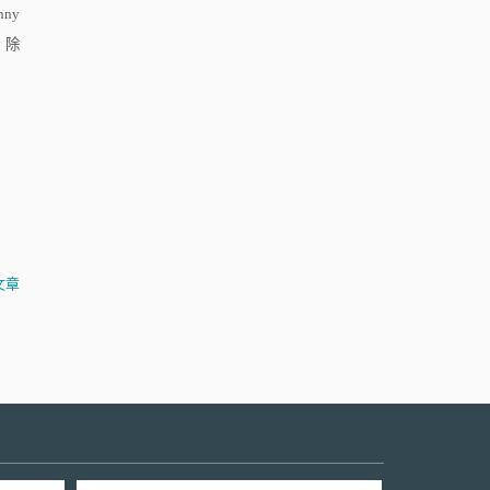
nny
，除
文章