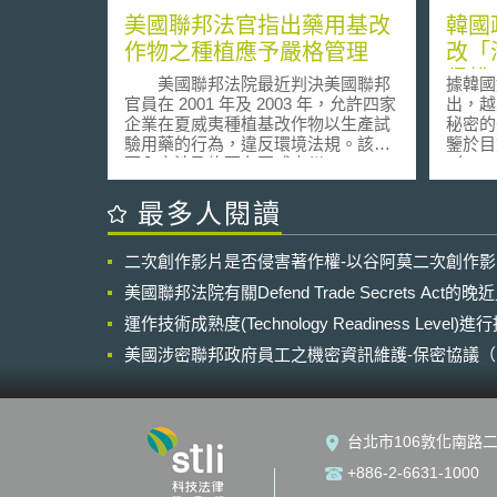
美國聯邦法官指出藥用基改
韓國
作物之種植應予嚴格管理
改「
侵權
美國聯邦法院最近判決美國聯邦
據韓國
官員在 2001 年及 2003 年，允許四家
出，越
企業在夏威夷種植基改作物以生產試
秘密的
驗用藥的行為，違反環境法規。該許
鑒於目
可內容涉及許可在夏威夷州 Kauai,
（Cust
Maui, Molokai and Oahu 種植玉米或
用於對
甘蔗。 本案法官 Michael
與專利
最多人閱讀
Seabright 判決中特別指出，鑑於夏威
部營業
夷州乃是許多瀕臨絕種或受到絕種威
管制中
二次創作影片是否侵害著作權-以谷阿莫二次創作
脅的生物的棲地－該州計有 329 種罕
擴大海
見生物，占全美瀕臨絕種生物及受到
國企業
美國聯邦法院有關Defend Trade Secrets Act
絕種威脅生物種類之四分之一，而美
報導藉
國農業部動植物健康檢疫服務（
運作技術成熟度(Technology Readiness Level)
害案件
Department of Agriculture's Animal
造商，
美國涉密聯邦政府員工之機密資訊維護-保密協議（Non-disc
and Plant Health Inspection Service
電子郵
NDA）之使用
）在許可種植基改作物前，竟未先進
企業營
行初步的環境檢視（ preliminary
於離職
environmental reviews ），很明顯地
口利用
台北市106敦化南路二
已違反該機關依據瀕臨絕種生物法（
品」為
Endangered Species Act ）及國家環
提起訴
+886-2-6631-1000
境政策法（ National Environmental
最終於