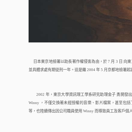
日本東京地檢署以助長著作權侵害為由，於
7
月
3
日
向東
並具體求處有期徒刑一年。這是繼
2004
年
5
月京都地檢署起
2002
年，東京大學資訊理工學系研究助理金子
勇開發
Winny
，不僅交換著未經授權的音樂、影片檔案，甚至包括
等，也陸續傳出因公司職員使用
Winny
而導致員工及客戶個