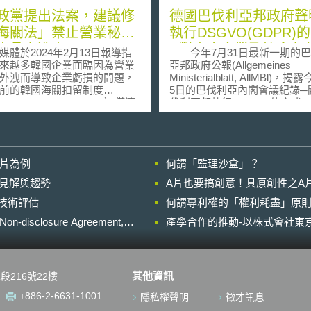
政黨提出法案，建議修
德國巴伐利亞邦政府聲
海關法」禁止營業秘密
執行DSGVO(GDPR)
商品之進出口
─對中小企業及協會友
媒體於2024年2月13日報導指
今年7月31日最新一期的巴
輔導
來越多韓國企業面臨因為營業
亞邦政府公報(Allgemeines
外洩而導致企業虧損的問題，
Ministerialblatt, AllMBl)，
前的韓國海關扣留制度
5日的巴伐利亞內閣會議紀錄─
oms Retention System）僅適
伐利亞邦執行DSGVO的方
外公開的智慧財產權（如商標
公報內容指出幾個重點： 業餘體育俱
），多方呼籲應將侵害企業內
樂部(Amateursportverein)、
秘密之侵權商品納入海關法的
(Musikkapelle)或由志願者
，甚至有政黨提出法案，建議
的協會(Verein)，不須任命資
影片為例
何謂「監理沙盒」？
關法的適用範圍，禁止侵害韓
員(Datenschutzbeauftragten,
營業秘密的商品進出口。 該篇
如果因為對法律的不熟悉而初
的晚近見解與趨勢
A片也要搞創意！具原創性之A
一起正在調查中的營業秘密侵
DSGVO，並不會被罰款；相
進行技術評估
為例，涉案之韓國槍械零件製
何謂專利權的「權利耗盡」原則
的指示和建議將優先於處罰。
以「前員工在職時，透過個人
DSGVO第83條第1項規定，
losure Agreement,
產學合作的推動-以株式會社東京
件與客戶進行業務往來，取得
是有效、適當且具有懲戒性的
業秘密資訊(包括設計圖)，並
於非第一次違反的情況，就可
後，創設一間Ａ企業並涉嫌出
依據DSGVO第83條規定處以
獲得之營業秘密生產的侵權商
巴伐利亞邦不能接受「警告律
其他資訊
段216號22樓
由，於2023年向該名離職員工
(Abmahnanwälten)告誡企業
訟，該案後經政府機關調查，
行為違規的做法。 邦政府將向有關單
+886-2-6631-1001
隱私權聲明
徵才訊息
2024年2月底進行首次聽證
位進一步確認DSGVO中的相