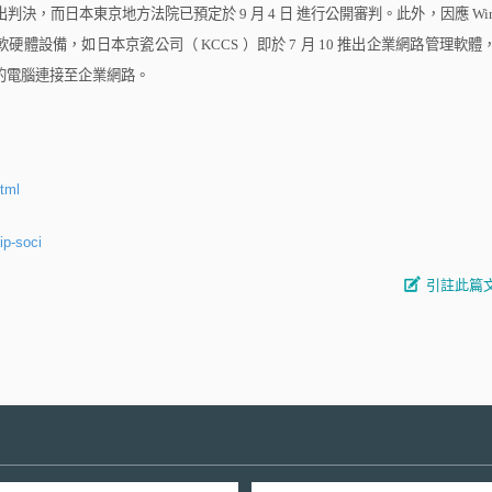
出判決，而日本東京地方法院已預定於
9
月
4
日
進行公開審判。此外，因應
Wi
軟硬體設備，如日本京瓷公司（
KCCS
）即於
7
月
10
推出企業網路管理軟體
的電腦連接至企業網路。
html
ip-soci
引註此篇