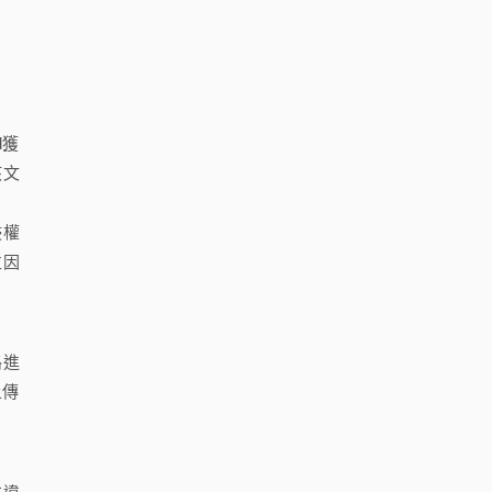
d獲
該文
。
侵權
並因
路進
上傳