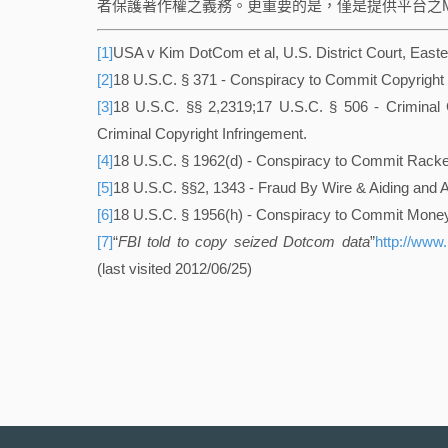
者保護著作權之義務。更重要的是，僅是提供平台之Me
[1]
USA v Kim DotCom et al, U.S. District Court, Easter
[2]
18 U.S.C. § 371 - Conspiracy to Commit Copyright 
[3]
18 U.S.C. §§ 2,2319;17 U.S.C. § 506 - Criminal 
Criminal Copyright Infringement.
[4]
18 U.S.C. § 1962(d) - Conspiracy to Commit Racke
[5]
18 U.S.C. §§2, 1343 - Fraud By Wire & Aiding and A
[6]
18 U.S.C. § 1956(h) - Conspiracy to Commit Mone
[7]
“
FBI told to copy seized Dotcom data
”
http://www
(last visited 2012/06/25)