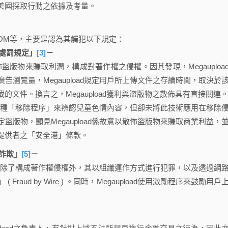
美國採取行動之依據及考量。
TCOM等，主要是認為其觸犯以下規定：
處罰規定」
[3]
－
盜版物來賺取利潤，構成對著作權之侵權。因其發現，Megauploa
瀏覽量，Megaupload規定用戶所上傳文件之存續時間，取決於
文件。換言之，Megaupload獲利與盜版物之散佈具有直接關連
用一種「移除程序」來辨認兒童色情內容，但卻未將此技術應用在移除
版物，顯見Megaupload係故意以散佈盜版物來賺取商業利益，
提供者之「安全港」條款。
詐欺」
[5]
－
式，除了構成著作權侵權外，其以組織運作方式進行犯罪，以及透過網
ud by Wire ) 。同時，Megaupload使用激勵程序來鼓勵用戶