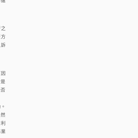
亦違
管之
查方
之訴
原因
會是
是否
動。
。然
業利
務業