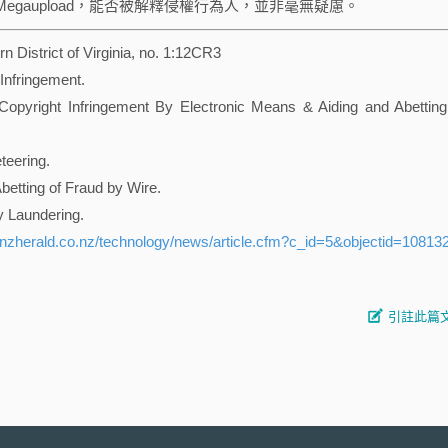
gaupload，能否被解釋侵權行為人，並非毫無疑慮。
n District of Virginia, no. 1:12CR3
Infringement.
Copyright Infringement By Electronic Means & Aiding and Abetting
teering.
betting of Fraud by Wire.
y Laundering.
.nzherald.co.nz/technology/news/article.cfm?c_id=5&objectid=10813
引註此篇