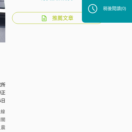
稍後閱讀
(0)
推薦文章
究所
得正
5日
上線
相關
之震