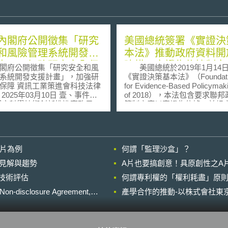
內閣府公開徵集「研究
美國總統簽署《實證決
和風險管理系統開發支
本法》推動政府資料開
畫」，加強研究安全保
建構以實證為依據制定
閣府公開徵集「研究安全和風
美國總統於2019年1月14
之基礎
系統開發支援計畫」，加強研
《實證決策基本法》（Foundati
業策進會科技法律
for Evidence-Based Policymak
件摘
of 2018），本法包含要求聯
策制定應以實證為依據，並規
技術・イノベーション推進事
政府資料法（OPEN Governme
，於2025年2月19日發布公
data Act）相關措施，與確保
2025年2月19日至3月24日公開
料安全及資料統計效率，據此
內負責經濟安全重要技術的補
動政府資料開放共享與以實證
影片為例
何謂「監理沙盒」？
和研究機構加入「研究安全和
制定聯邦政府政策之法制基礎
理系統開發支援計畫」 [1]（研
做為美國聯邦政府透明化政策
的晚近見解與趨勢
A片也要搞創意！具原創性之A
ュリティ・インテグリティに
環，本法最核心的部分即為開
進行技術評估
リスクマネジメント体制整備
何謂專利權的「權利耗盡」原則
資料法之相關規定，開放政府
業，下簡稱研究安全計畫），
的OPEN為開放（Open）、公
losure Agreement,
產學合作的推動-以株式會社東京
究安全之保障。 貳、重點說
（Public）、電子化（Electron
必要（Necessary）之縮寫，
韓研究者共著論文而危害研究
放政府資料法的精神與意旨，
件，根據日本經濟新聞2024年
措施包含要求聯邦政府機關應