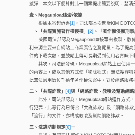
撼彈。本文以下便針對此一個案提出簡要說明，釐清
壹、Megaupload起訴依據
根據本案起訴書
[1]
，司法部本次起訴KIM DO
一、「共謀實施著作權侵權」
[2]
、「著作權侵權刑事
美國司法部認為Megaupload直接藉由複製、散佈
利來源主要來自網站上商業廣告之瀏覽量。為了提高廣告
件的下載次數，並鼓勵上傳可長期受到使用者青睞下載的
其次，司法部發現，Megaupload網站上已使
的內容上，或以其他方式使「移除程式」無法搜尋特定盜
此無法適用數位千禧年著作權法案中，對於網路服務
二、「共謀詐欺」
[4]
與「網路詐欺、教唆及幫助網路
此外，司法部認為，Megaupload網站運作方
行犯罪，此等行為已符合「共謀詐欺」及「網路詐欺」 ( Fra
「流行」的文件，亦構成教唆及幫助網路詐欺。
三、洗錢防制規定
[6]
－