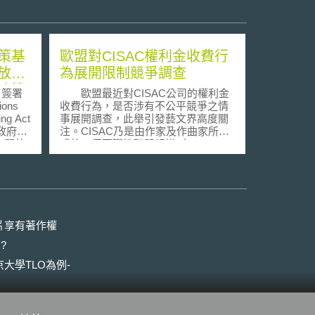
策基
歐盟對CISAC權利金收費行
放與
為展開限制競爭調查
政策
日簽署
歐盟最近對CISAC公司的權利金
ons
收費行為，是否涉有不公平競爭之情
ing Act
事展開調查，此舉引發藝文界高度關
邦政府政
注。CISAC乃是由作家及作曲家所組
定開放
成的一個國際性聯盟組織（
nt
International Confederation of
機密資
Societies of Authors and
做為推
Composers），會員來自於109個國
為依據
家的207個社團（ member
。
societies），代表超過兩百萬位以上
的一
的藝術家、作曲家及導演之權益。
片享有著作權
放政府
在一封2月7日寄發給CISAC的信
?
資料法
件中，執委會表示CISCA拒絕跨國授
開
權的行為，已構成違反歐盟競爭法第
大學TLO為例-
ic）與
81條。此外，執委會也表示，CISCA
象徵開
要求只有個別國員內的權利金收費社
其具體
團可為會員收取權利金的約款，將迫
盡可能
使創作者無其他選擇，必須將其權利