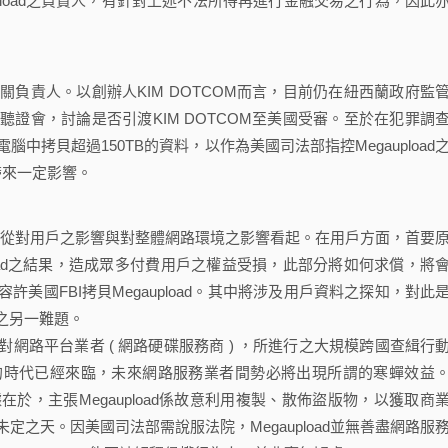
upload之負責人，有針對上述不法所得再進行金融交易之行為，因此
責人。以創辦人KIM DOTCOM而言，目前仍在紐西蘭政府監
證會，討論是否引渡KIM DOTCOM至美國受審。至於在犯罪調
m電腦中拷貝超過150TB的資料，以作為美國司法部指控Megaupload
將帶來一定影響。
要可從對用戶之影響與對整體網路環境之影響看起。在用戶方面，首要
upload之結果，造成眾多付費用戶之權益受損，此部分將如何求償，將
美國FBI拷貝Megaupload。其中將涉及用戶資料之探知，對此
之另一難題。
平台業者 ( 網路硬碟服務商 ) ，所進行之大規模跨國查緝行
的時代已經來臨，未來網路服務業者間勢必將出現所謂的寒蟬效益
於，主張Megaupload係故意利用複製、散佈盜版物，以獲取商
之天。因美國司法部需說服法院，Megaupload並無善盡網路服