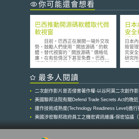
你可能還會想看
巴西推動開源碼軟體取代微
日本
軟視窗
安全
援計
目前，巴西正在展開一場外交攻
日本內
障
勢，鼓勵人們使用 " 開放源碼 " 的軟
險管理
體。替代視窗的 " 開放源碼 " 價格低
究安全保障 資訊工
廉，在有些情況下甚至免費。巴西希
研究所 2025年03月10日 壹、事
望通過推動這些軟件的使用消除分隔
要 內閣府科學技術創新推進事務局
發達國家和發展中國家的所謂 " 數碼
（科学
鴻溝 " 。 改用 ' 開放源碼 ' 軟件
務局）
最多人閱讀
的首要原因是出於經濟考慮。目前巴
告，自
西政府為每一個使用微軟視窗的工作
徵集國
二次創作影片是否侵害著作權-以谷阿莫二次創作
站支付五百美元。相反，大多數 ' 開
助機關
放源碼 ' 軟件是免費的。盧拉總統正
風險管
美國聯邦法院有關Defend Trade Secrets Act
在考慮下達政令，要求所有政府部門
究セキ
都使用 " 開放源碼 " 軟件。這是亞洲
運作技術成熟度(Technology Readiness Level)
関する
許多國家以及德國的公司和政府已經
支援事
美國涉密聯邦政府員工之機密資訊維護-保密協議（Non-disc
採取的步驟。但不同的是，盧拉總統
以加強研
NDA）之使用
把這看成是一個發展問題。 聯合
明 日本曾發生研究者在不知情的情形
國定於十一月份舉行信息技術高峰會
下與北
議的時候，巴西正在把這場針對微軟
安全事