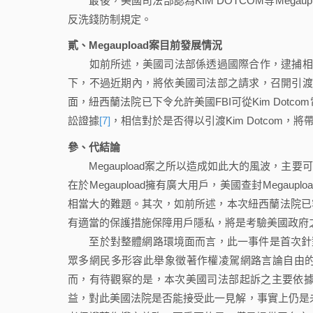
最後，美國司法部認為KIM DOTCOM等Mega
反洗錢防制規定。
貳、Megaupload案目前發展情況
如前所述，美國司法部係透過國際合作，逮捕相關負
下，不過近期內，將依美國司法部之請求，召開引渡聽
面，紐西蘭法院已下令允許美國FBI可從Kim Dotco
訟證據
[7]
，相信對於是否得以引渡Kim Dotcom，
參、代結論
Megaupload案之所以造成如此大的風波，主
在於Megaupload擁有廣大用戶，美國查封Mega
相當大的難題。其次，如前所述，本次紐西蘭法院已容許
有適當的保護措施保障用戶隱私，將是考驗美國政府
至於對整體網路環境面而言，此一事件是首次針對網路
眾多網民多形容此舉象徵著作權凌駕網路言論自由
而，有待觀察的是，本次美國司法部起訴之主要依據在
益，對此美國法院是否能接受此一見解，事實上仍是未定