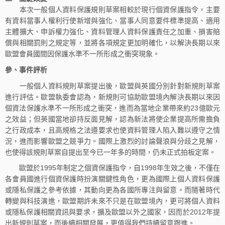
本次一般個人資料保護規則草案相較於現行個資保護指令，主要
有資料當事人權利行使新增與強化、當事人同意要件標準提高、適用
主體擴大、申訴權力強化、資料管理人資料保護責任之加重、損害賠
償與相關罰則之規定等，並將各項規定更加明確化，以解決長期以來
歐盟會員國間因保護水準不一所形成之衝突現象。
參、事件評析
一般個人資料規則草案提出後，歐盟與英國分別針對新規則草案
進行評估。歐盟執委會認為，新規則可協助歐盟境內解決長期以來因
個資法保護水準不一所形成之衝突，進而為當地企業帶來約23億歐元
之效益；但英國當地卻持反面見解，認為新法將使企業提高所需擔負
之行政成本，且高規格之法遵要求也使資料管理人陷入難以遵守之情
況，進而影響歐盟之競爭力。國際上激烈的討論聲浪與分歧之見解，
也使得該規則草案自提出至今已一年多的時間，仍未正式拍板定案。
歐盟於1995年制定之個資保護指令，自1998年生效之後，不僅在
各會員國進行個資保護時扮演關鍵性角色，更為國際上個人資料保護
或隱私保護之參考依據，其動向更為各國所專注與留意。而隨著時代
轉變與科技演進，歐盟期許未來不只是在歐盟境內，更可將個人資料
或隱私保護相關資訊與要求，擴及歐盟以外之國家，因而於2012年提
出新規則草案，而後續相關發展，更值得我們持續留意跟進。