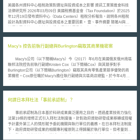
美國各州資料中心租稅政策對選址與投資成本之影響 資訊工業策進會科技
法律研究所 2026年03月09日 美國稅務基金會（Tax Foundation）於2025
年12月19日發布資料中心（Data Centers）租稅分析報告，說明各州租稅
設計為對資料中心選址與投資成本之重要因素。 壹、事件摘要 隨著AI與雲
端運算需求擴張，資料中心投資規模持續提升，各州為吸引大型科技企業進
駐，普遍透過銷售稅（Sales Tax）與財產稅（Property Tax）減免提供租稅
優惠。相關措施包括對資料中心設備提供銷售稅減免，並設定最低投資額或
就業創造門檻作為適用條件，部分州亦於一定年限內提供財產稅減免。整體
Macy's 控告前執行副總與Burlington竊取其商業機密案
而言，各州租稅制度設計差異顯著，形成州際間競爭現象。 貳、重點說明
一、銷售稅減免之制度設計 資料中心營運涉及大量設備與電力投入，若適
Macy's公司（以下簡稱Macy's）今（2017）年6月在美國俄亥俄州南區
用一般銷售稅規範，將提高初期投資成本。因此，多數州透過銷售稅制度提
聯邦法院控告前執行副總Kristen Cox（以下簡稱Cox）與其競爭對手
供減免措施，主要類型如下： （一）設備之銷售稅減免 部分州將資料中心
Burlington公司（以下簡稱Burlington）竊取其具有零售產業競爭優勢的商
設備納入銷售稅免稅範圍，例如維吉尼亞州（Virginia）明確規定符合州法
業機密。Cox原任職於Macy's擔任執行副總與北區商店總監，於今年4月離
規定條件之資料中心設備得適用銷售稅減免。 （二）投資與就業門檻設計
職，並至Burlington擔任商店資深副總，Macy's主張該行為造成其傳統百貨
部分州設定最低投資額或就業創造門檻作為適用條件，例如亞利桑那州
公司與其他品牌商店的不當競爭。 Cox離職時，複印了Macy's的樓層規
（Arizona）以最低投資金額為標準，投資人須達一定資本額或就業人數，
劃策略，及內含詳細銷售資訊的財務報告。亦在未經授權的情況下，下載儲
始得適用銷售稅減免。 （三）用電納入銷售及使用稅減免範圍 另有州將資
存了財務績效、產品與品牌趨勢、消費喜好和商業策略有效性評估等資料。
何謂日本拜杜法「事前承認制」？
料中心用電納入銷售及使用稅（Sales and Use Tax）減免範圍，例如北卡
而Burlington挖角Cox的行為，不僅使Macy's失去優秀人才，更透過Cox獲
羅來納州（North Carolina）對符合州法規定條件之資料中心設備與用電提
知Macy's內部營運與商業策略等營業秘密，使Burlington取得不公平競爭之
供銷售及使用稅減免。由於電力使用為主要營運成本，此類措施對投資決策
事前承認制為日本基於科研成果廣泛運用之目的，透過產業技術力強化
優勢。 由於Cox與Macy's有簽訂禁止競業、禁止招攬與保密條款，
具有實質影響。 二、財產稅與地方政府財政考量 資料中心屬高度資本密集
法第19條的增修正式引入拜杜法制度後，針對政府資助研發成果移轉或授權
Macy's主張前揭行為已違反契約規定與忠實、誠信義務。同時，Macy's亦申
產業，若依一般財產稅計算方式課徵，地方政府可獲得穩定稅收來源。然
予計畫外第三人的情形賦予委託機關與執行單位的義務。在日本拜杜法制度
請臨時禁制令，禁止Cox持續在Burlington工作，避免對Macy's造成不可彌
而，多數州允許地方政府提供財產稅減免，財產稅優惠常透過法定減免或地
下，政府資助研發成果的相關專利權原則上得歸屬於執行單位，但考量到這
補的損害。 另一方面，Cox也在紐約聯邦法院針對臨時禁制令提起反
方協議方式訂定，內容包括減免期間與減免比例，有助於提升投資誘因，也
些研發成果若移轉給未預備活用該些成果之人，將會造成由國家資金所衍生
訴，主張Macy's競業條款要求其2年內不得在其他主要零售業工作之限制範