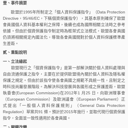
壹、事件摘要
歐盟於1995年所制定之「個人資料保護指令」（Data Protection
Directive，95/46/EC，下稱個資保護指令），其基本原則確保了歐盟
會員國個人資料基本權利之保障，後續也成為國際相關立法時之參考
依據。但由於個資保護指令制定時為框架式立法模式，歐盟各會員國
仍須將相關規定內國法化，導致各會員國間對於個人資料保護標準產
生差距。
貳、重點說明
一、立法緣起
歐盟現行之「個資保護指令」是第一部解決關於個人資料處理與
自由流通保護之指令，主要在於提供歐盟境內關於個人資料及隱私權
保護之規定。但由於該指令使各會員國之規範不具統一性，且制定之
時科技尚屬發展階段。為解決科技發展與各國形成之保護差距，歐盟
執委會(European Commission)在2012年1 月25 日，向歐洲理事會
（European Commission）及歐洲議會（European Parliament）正
式提出「一般個人資料保護規則」（General Data Protection
Regulation）草案共91 條。預計於2015年施行，並取代現行個資保護
指令，全面並一致性適用於各會員國。
二、關鍵改變