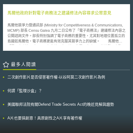
可能影響地方政府長期財政收入。 三、銷售稅減免之制度設計 隨著各州競
的科研成果難以被運用，從而無法達成促進成果運用的法目的，因此在該法
圍太廣，並不合理，且Cox先前工作接觸的營業秘密，與現職工作內容毫無
相提供租稅優惠，州際間形成租稅競爭現象，若優惠措施缺乏明確成本效益
第19條第4項增訂事前承認制。 依該制度，執行單位若欲讓與歸屬於執
關聯且職掌業務不同，兩家公司的營業模式也有差異，故請求可繼續在
評估，可能造成公共資源配置失衡。此外，資料中心自動化程度高，營運階
行單位之政府資助研發成果所涉及專利權給第三人，或將使用該些專利權的
馬爾他政府針對電子商務法之建議修法內容尋求公眾意見
Burlington工作。惟Macy's針對Cox選擇之管轄法院提出反駁，認為有任何
段實際創造之就業機會有限，若政策僅以投資金額或資本規模作為誘因標
權利設定或移轉予第三人時，除了符合政令所定不妨礙專利權運用之情形
爭議應以合約約定的俄亥俄州為管轄法院，此案後續值得關注。 「本文同
準，而未評估其對地方產業帶動效果，未必能確保長期經濟外溢效果，如供
外，委託機關須和執行單位約定為上開移轉等行為前，須先取得委託機關的
步刊登於TIPS網站（https://www.tips.org.tw ）」
馬爾他競爭力暨通訊部 (Ministry for Competitiveness & Communications,
應鏈發展或相關科技產業聚集效果。 參、事件評析 資料中心為AI發展之基
同意。
MCMP) 部長 Censu Galea 九月二日公布了「電子商務法」建議修法內容之
礎設施，各州透過租稅制度吸引投資，有助提升數位基礎建設與資料處理能
公開諮詢文件。部長特別強調了電子商務的重要性，尤其對地理位置孤立的
力。然而，租稅優惠涉及財政問題，須兼顧產業間租稅公平與財政永續。銷
島國如馬爾他，電子商務更能有效克服其競爭力上的缺憾。 馬爾他
售稅與財產稅減免雖可降低投資成本，但若缺乏統一標準，各州或各地方政
「電子商務法」 自 2002 年生效以來，該國的電子商務呈現蓬勃發展之勢，
府設計差異過大，企業可能基於租稅差異進行選址，而非基於能源結構或網
亦達到 為資訊社會鋪路之目的 。 此次修法建議欲建立一輕度但有效的管理
路品質等長期條件，此種情形可能影響整體產業布局之合理性。 資料中心
機制，此機制不但能確保網路服務提供者切實遵循法律義務，並加強了消費
對地方經濟之實質貢獻仍存爭議，建設期間可創造短期就業，營運階段實際
者權益的保護。另外，此修法建議也計劃完整移植歐盟電子商務指令及電子
最多人閱讀
人力需求有限，若優惠期間過長，地方政府可能增加機會成本。而隨著AI應
簽章指令之規定。 馬爾他通訊局 (Malta Communications Authority,
用擴張，資料中心能源消耗與電力需求持續增加，未來制度設計宜結合永續
MCA) 身為修法建議中的主管機關，將獲授權得於法庭外調解網路服務提供
發展目標，建立明確評估機制。 綜合而言，美國各州資料中心租稅政策差
二次創作影片是否侵害著作權-以谷阿莫二次創作影片為例
者與消費者間之爭議。 該修法建議亦設計相關措施，確保在馬爾他成立的
異顯著，對企業選址決策與投資成本評估具有實質影響，此一競爭趨勢反映
資訊社會服務提供者不受不必要的官僚體系而阻礙發展。在馬爾他設立之資
數位基礎設施之策略地位。然而，政策設計仍須審慎衡量財政負擔與產業效
訊社會服務提供者不論其在何國提供服務，都將只受馬爾他法律規範。再
何謂「監理沙盒」？
益，方能在促進科技發展與維持公共利益間取得平衡。
者，這些服務也不必經過任何形式的許可。 該修法建議亦要求網路服務提
供者必須揭露基本資訊，讓客戶了解其交易對象，並維持網路交易過程一定
美國聯邦法院有關Defend Trade Secrets Act的晚近見解與趨勢
的透明度。
A片也要搞創意！具原創性之A片享有著作權