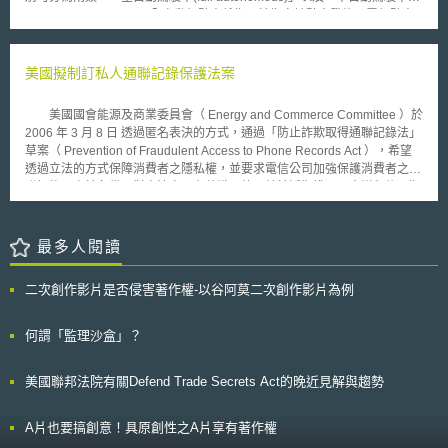
和許可。 (1) 相關政府機關應向環境品質委員會（Council on
(fully autonomous)」，全自動駕駛車係指可於指定地點出發後不需駕駛人
Environmental Quality）確定依《國家環境政策法》（National
(driver)在車上而到達目的地者之謂。全自動駕駛車又可為「用戶操作(user-
Environmental Policy Act），可以加速合格資料中心基礎建設建置的環境
operated)」與「無人駕駛車(driverless car)」。 目前包含賓士
審查豁免措施。 (2) 環境品質委員會應考量資料中心基礎建設對環境產生之
(Mercedes)、BMW、特斯拉(Tesla)等公司均預期於不久將來會發布一些具
美國擬制訂私人通聯記錄保護法案
影響，制定新的環境審查豁免措施。 4. 對符合FAST-41計畫（FAST-41
備自動駕駛特徵的車種，科技公司如Google亦對於自動駕駛車的科技研發
program）要求之資料中心基礎建設，加速其取得建設相關許可之過程。 該
不留餘力。 而從2012年開始，美國有17州以及哥倫比亞特區便開始在
計畫名稱及內涵緣起於《修復美國地面運輸法》第41章節（Title 41 of the
美國國會能源及商業委員會（ Energy and Commerce Committee ）於
討論允許自動駕駛車上路的相關法規，而只有加利福尼亞州(California)、佛
Fixing America's Surface Transportation Act）。一般而言，參與該計畫之
2006 年 3 月 8 日 透過匿名表決的方式，通過「防止詐欺取得通聯記錄法」
羅里達州(Florida)、內達華州(Nevada)及華盛頓哥倫比亞特區(Washington,
建設，需滿足指定投資額、受指定組織贊助、於指定地點興建，或合乎特定
草案（ Prevention of Fraudulent Access to Phone Records Act ），希望
D.C.)有相關法律的施行，其他州則尚未表態。而大部分的州傾向認為應由
環境法規等要求。合乎計畫要求之建設，可與主管機關協調取得建設相關許
透過立法的方式保障消費者之隱私權，並要求電信公司加強保護消費者之通
人類來操控(operating)汽車，但對於具體上到底有多少比例之汽車任務需由
可之時間，並由聯邦許可改善指導委員會（The Federal Permitting
聯記錄。由於各黨派對本法案已有共識，故預計於近期排入國會議程後，順
人類操控而多少比例可交由機器則尚有模糊空間。而是否肯認「人工智慧操
Improvement Steering Council）下屬團隊協助進行專案管理。 5. 環境保護
利完成立法。 根據美國國會議員 Joe Barton 表示，美國目前對於電話
控」符合法規之「人類操控」亦不明朗。不過在法律存有這樣灰色地帶時
局（Environmental Protection Agency）局長應依法定權限，加速確認可供
通聯記錄的取得並未進行規範，任何人均可輕易的透過網路購得相關資料。
刻，Google搶先於加利福尼亞州進行測試其自動控制系統，期望之後於自
合格資料中心基礎建設使用的棕地（brownfields）。 依美國環境保護局定
由於通聯記錄中往往包含許多個人之隱私或是敏感性資料，部分不肖之徒
最多人閱讀
動駕駛車逐漸上市普及後能搶占商機。
義，棕地是指含有危險物質、污染物的土地，因開發利用困難，需進行養
（如身份竊盜者、非法的個人資料販賣商）會藉此故意取得個人通聯記錄，
護、排除開發障礙，或以其他方式開發。 6. 內政部、能源部應依法確定適
以窺探隱私，甚或以此進行犯罪行為。 有鑑於此，美國計畫透過本法
二次創作影片是否侵害著作權-以谷阿莫二次創作影片為例
合用於建設資料中心的土地，適當授權合格資料中心基礎建設業者在聯邦土
案，嚴格禁止以詐騙方式取得電話記錄的情形，並賦予聯邦公平交易委員會
地上進行建造。 參酌該行政命令意指，美國政府期許減少環境政策對人工
（ Federal Trade Commission ）有權對違反本法規定者進行民事處罰。此
智慧資料中心及相關設施的影響，透過快速推動建設進程，確保美國經濟繁
外，本法案亦要求電信業者必須符合本法規定之資料安全保護的要求，若違
何謂「監理沙盒」？
榮，以及在科學、數位經濟領域的領導地位。
反本法之規定而造成損害，單一案件得處以最高 30 萬元之罰鍰，若為多重
案件，則得處以 10 萬元以上 300 萬元以下之罰鍰。
美國聯邦法院有關Defend Trade Secrets Act的晚近見解與趨勢
A片也要搞創意！具原創性之A片享有著作權