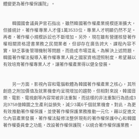
體變更為著作權保護院」。
韓國國會議員尹官石指出，雖然韓國著作權產業規模逐漸擴大，
但據統計，著作權專業人才僅1萬3533位，專業人才明顯仍然不足。
再者，著作權小規模訴訟也不斷增加。另外，現在雖有營運核發著作
權相關資格證書業務之民間業者，但卻存在廣告誇大、課程內容不
實，缺乏事後管理機制等問題，而造成市場混亂。為解決上述問題，
韓國著作權法擬導入著作權專業人員之國家資格證照制度，希望藉以
有效培育著作權專業人才，讓著作權產業得以健全發展。
另一方面，影視內容和電腦軟體為韓國著作權產業之核心，其所
創造之附加價值及就業機會均呈現增加的趨勢，但相對來說，韓國音
樂、電影、電視劇等內容常被非法重製，而這樣的非法重製行為造成3
兆9758億韓圜之生產利益損失，減少3萬6千個就業機會。對此，為更
有效推動著作權保護，並使著作權保護業務推動一元化，藉以促進文
化內容產業發展，著作權法擬修法整併現有的著作權保護中心和韓國
著作權委員會之功能，改設著作權保護院，以統合著作權保護業務。