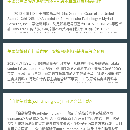
美國最高法院判決單離DNA片段不具專利標的適格性
2013年6月13日美國最高法院（the Supreme Court of the United
States）就備受矚目之Association for Molecular Pathology v. Myriad
Genetics, Inc.一案做出判決，認定如乳癌易感基因BRCA1、BRCA2等經單
離（isolated）的人類DNA片段不具美國專利法第101條（35 U.S.C.
§101）所規定之專利標的適格性。 美國最高法院指出，雖然專利權人
發現了BRCA1與BRCA2基因的位置與序列，但是其並未創造或改變
BRCA1與BRCA2基因上的任何遺傳資訊，亦並未創造或改變該DNA片段的
基因結構，所以即使其是發現了一個重要而有用的基因，但僅是將其從周遭
美國總統發布行政命令，促進資料中心基礎建設之發展
其他基因材料中分離出來，並非為一項發明行為。亦即是說，突破性、創新
或卓越的發現並不必然符合美國專利法第101條之要件要求。 不過，美
2025年7月23日，川普總統簽署行政命令，加速資料中心基礎建設（data
國最高法院認為，cDNA片段可以具備專利標的適格性，因為其為從mRNA
center infrastructure）之發展。適用該命令之資料中心，需新增超過100百
所創造出來、僅具備外顯子（exons-only）的分子，而非自然發生之自然產
萬瓦（MW）電力負載，並新增瓦數專用於人工智慧推論、訓練、模擬或產
物。然而美國最高法院對於cDNA是否符合其他可專利要件之要求並不表示
生合成資料。 行政命令內容主要包含以下事項： 1. 政府將為合格資料中心
意見。 美國最高法院亦強調，本案判決並未涉及任何方法發明，亦未
基礎建設提供財政支持，如貸款、貸款擔保、補助金（grants）、稅收優惠
就將有關BRCA1與BRCA2基因之知識予以應用的發明做出判斷，且未判斷
（tax incentives）或承購協議（offtake agreements）。本行政命令所稱之
自然發生之核苷酸順序經改變的DNA片段是否具備專利標的適格性的問題。
合格資料中心基礎建設，其本體或相關設施需符合以下條件之一： (1) 業者
承諾投資超過五億美元，五億以上之具體門檻以美國商務部長認定為準。
「自動駕駛車(self-driving car)」可否合法上路?
(2) 新增超過100百萬瓦（MW）之電力負載。 (3) 有助於維護國家安全。
(4) 經美國國防部、內政部、商務部或能源部之部長指定。 2. 撤銷拜登總統
「自動駕駛車(self-driving car)」一般而言係指於汽車安裝感測器
發布之14141號行政命令「推進美國在人工智慧基礎建設領域的領導地
(sensors)以及軟體以偵測行人、腳踏車騎士以及其他動力交通工具，透過
位」。該命令原要求在聯邦土地建設人工智慧資料中心者須提供關於多元與
控制系統將感測到的資料轉換成導航道路，並以安全適當的方式行駛。其目
氣候議題之說明。 3. 指示政府機關簡化合格資料中心基礎建設的環境審查
前可分為兩類：「全自動駕駛車(full autonomous)」以及「半自動駕駛車