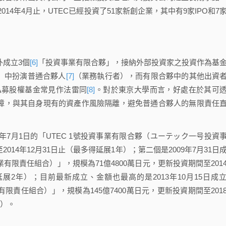
14年4月止，UTEC已經投資了51家新創企業，其中有9家IPO和7
成立3個
[6]
「投資事業有限合夥」，接納外部投資家之投資作為基
」中扮演普通合夥人
[7]
（業務執行者），而有限合夥中的其他出資
私募股權基金常見作法雷同
[8]
。對於東京大學而言，好處在於其可
屏障，與其自身現有的資產作風險隔離，避免普通合夥人的無限責任
年7月1日的「UTEC 1號投資事業有限合夥（ユーテック一号投資
014年12月31日止（最多得延展1年）；第二個是2009年7月31日
業有限責任組合）」，規模為71億4800萬日元，更新投資期間至201
得延展2年）；目前最新成立、金額也最高的是2013年10月15日成
有限責任組合）」，規模為145億7400萬日元，更新投資期間至201
展）。