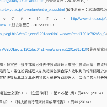
on/sangyokinyu/kumiaihou.htm
(最後瀏覽日：2015/09/10)。
.u-tokyo.ac.jp/jp/venture/entre_plaza.html
(最後瀏覽日：2015/09/10
ッジキャピタル，
http://www.ut-ec.co.jp/c
0e4_0/
(最後瀏覽日：2015/09/10)。
.co.jp/cgi-bin/WebObjects/1201dac04a1.woa/wa/read/1201e782b5b_0/
i-bin/WebObjects/1201dac04a1.woa/wa/read/1201e815110/
(最後瀏覽
務，但實務上幾乎都會另外委任投資經理人來提供投資建議，投資
限責任，委任投資經理人能夠把從普通合夥人收取到的報酬隔離於
數的股權私募基金真正的發起人就是投資經理人，普通合夥人只是
之運作〉，《全國律師》，第19卷第3期，頁40-51 (2015)。
〉，《科技部自行研究計畫成果報告》，頁44 (2014)。