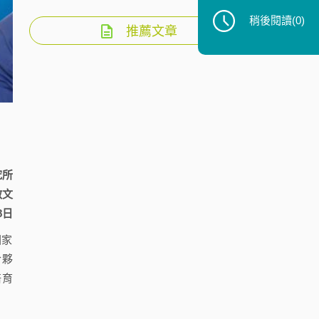
稍後閱讀
(0)
推薦文章
究所
啟文
8日
國家
合夥
培育