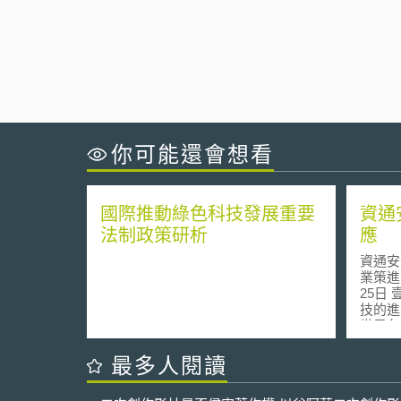
你可能還會想看
國際推動綠色科技發展重要
資通
法制政策研析
應
資通安
業策進
25日 壹、事件摘要 隨著網路科
技的進
世界各
高，紛
措施。
最多人閱讀
護能量
讀通過