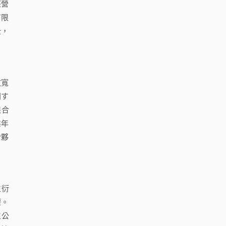
經營
有限
壯，
放寬
関す
限合
業年
合夥
立衍
權。
立公