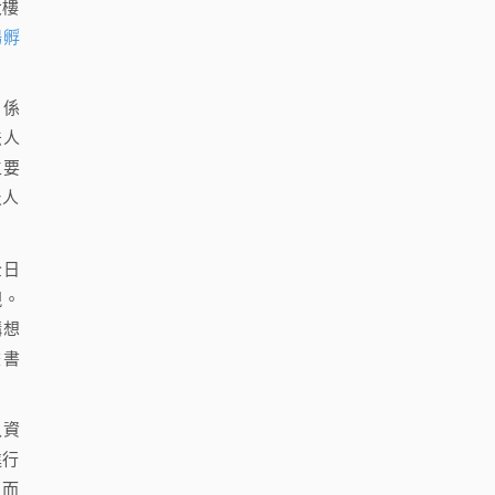
大樓
場
孵
，係
法人
主要
及人
全日
現。
構想
畫書
入資
進行
，而