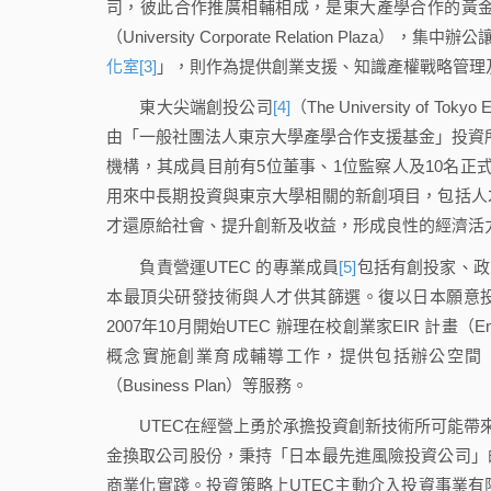
司，彼此合作推廣相輔相成，是東大產學合作的黃
（University Corporate Relation Pl
化室
[3]
」，則作為提供創業支援、知識產權戰略管理
東大尖端創投公司
[4]
（The University of T
由「一般社團法人東京大學產學合作支援基金」投資所
機構，其成員目前有5位董事、1位監察人及10名正式
用來中長期投資與東京大學相關的新創項目，包括人
才還原給社會、提升創新及收益，形成良性的經濟活
負責營運UTEC 的專業成員
[5]
包括有創投家、政
本最頂尖研發技術與人才供其篩選。復以日本願意投
2007年10月開始UTEC 辦理在校創業家EIR 計畫（Entr
概念實施創業育成輔導工作，提供包括辦公空間
（Business Plan）等服務。
UTEC在經營上勇於承擔投資創新技術所可能帶來的風險，
金換取公司股份，秉持「日本最先進風險投資公司」
商業化實踐。投資策略上UTEC主動介入投資事業