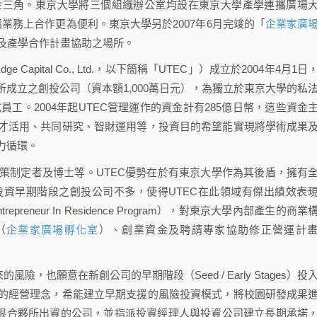
金三角。東京大學將三個組織辦公室均設在東京大學產學連攜廣場
aza），集中辦公讓業務上合作更為便利。東京大學另於2007年6月完竣的「
企業家廣
及產學合作計畫協助之場所。
okyo Edge Capital Co., Ltd.，以下簡稱「UTEC」）成立於2004年4月1日
成立之創投公司（資本額1,000萬日元），為獨立於東京大學的私
員工。2004年起UTEC管理運作的資金計有285億日幣，這些資金
才活用、共同研究、智財運用等，投資目的希望能實現將學術成果
力循環。
策制定者及博士等。UTEC優勢在於有東京大學作為其後盾，擁有
資早期階段之創投公司不多，使得UTEC在此領域有傑出績效表
epreneur In Residence Program），對東京大學內部產生的商業
（
企業家廣場
孵化室
）、創業資金及聘請專家協助修正營運計
也願意在新創公司的早期階段（Seed / Early Stages）投
的經營理念，希能建立早期支援的風險投資模式，將校園研發成果
有限合夥所出資的公司，並指派投資經理人與投資公司建立長期承諾