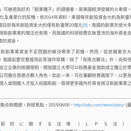
可被視為好的「創業種子」的篩選者，是美國經濟發展的火車頭
及產業化的契機。依2014年資料，美國每年創投資金大約為新臺
我國目前每年創投資金大約僅有新臺幣20億元
[9]
。我國的創業天使大
灣新創事業的關注也有限，而我國的科研經費在無豐沛的海外資金
需的資金。
創事業資金不足問題的解決帶來了契機。然而，從前揭東京
之，我國若要完整援用此等操作架構，除了「有限合夥法」外，尚有
設立企業的相關限制，開放國立大學可以校務基金捐助成立獨立於
公司擔任普通合夥人角色。如此一來，可在兼顧財務風險下，以更
理人或相關人才投入校園新創，取得更多國內外資金挹注新創事業
新聞網，財經焦點，2015/06/06，
http://udn.com/news/story/
(
契約に関する法律（ＬＰＳ法）