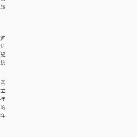
家接
金進
者則
透過
直接
事業
成立
4年
立的
8年