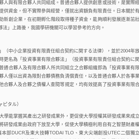
人與有限合夥人共同組成。普通合夥人提供創意或技術，是實際
提供資金，但不實際參與經營，僅就出資額負有限責任。日本關於
協助新創企業，在初期孵化階段取得種子資金，能夠順利發展逐漸茁
夥法」上路後，我國學研機關可以學習參考的方向。
（中小企業投資有限責任組合契約に関する法律），並於2004年
時更名為「投資事業有限合夥法」（投資事業有限責任組合契約に
普通合夥人及有限合夥人所共同組立之合夥組織即為「投資事業有
夥人僅以出資為限對合夥債務負清償責任，以及普通合夥人於各事
他合夥人及合夥之債權人查閱等規定，均有效提高了投資事業有限
ャピタル）
大學能掌握其產出之研發成果外，更促使大學授權其研發成果來成
將研發成果由政府下放至大學，促使大學積極利用自有之智慧財產
DUCR及東大技轉TODAI TLO、東大尖端創投UTEC二個獨