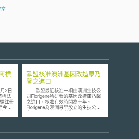
文章
商標
歐盟核准澳洲基因改造康乃
馨之進口
月2日
歐盟最近核准一項由澳洲生技公
商標法
司Florigene所研發的基因改造康乃馨
國商標註冊
之進口，核准有效時間為十年。
至今已
Florigene為澳洲最早設立的生技公司
僅擴大
之一，屬日本三多利集團（Suntory
含集體
group）之一，Florigene的基因改造康
工具、
乃馨係以”Florigene Moonlite”之名行
補救措
銷，該公司利用基改技術改變康乃馨
統商標
的顏色，以延長其瓶插的時間，該基