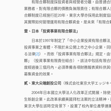
有限合夥制度採投資者與經營者分離，由普通合夥
業務者，對有限合夥的債務負無限責任；有限合夥人
合夥制度已經施行近20年，東京大學亦採用此制度
其實際如何管理運用有限合夥資金，是未來「有限合
壹、日本「投資事業有限合夥法」
日本於1997年制定了「中小企業投資有限合夥法」
投資事業之客體，不限於未公開上市之中小企業，同
る法律
[2]
）。而依「投資事業有限合夥法」規定，由
夥」（投資事業有限責任組合）。該法中包括有限合
度經過後三個月內，必須準備各項財務報表資料供其
募集資金的效果。
貳、東大尖端創投公司
（株式会社東京大学エッジキ
2004年日本國立大學法人化改革正式開展，除使
生新創企業。此改革承續美國拜杜法案的立法精神，
東京大學在該時空背景下，設置了校內單位產學連攜本部