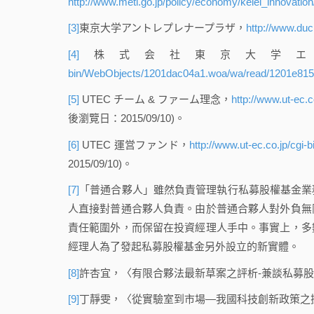
http://www.meti.go.jp/policy/economy/keiei_innovati
[3]
東京大学アントレプレナープラザ，
http://www.ducr
[4]
株式会社東京大学エ
bin/WebObjects/1201dac04a1.woa/wa/read/1201e815
[5]
UTEC チーム & ファーム理念，
http://www.ut-ec
後瀏覽日：2015/09/10)。
[6]
UTEC 運営ファンド，
http://www.ut-ec.co.jp/cg
2015/09/10)。
[7]
「普通合夥人」雖然負責管理執行私募股權基金業
人直接對普通合夥人負責。由於普通合夥人對外負無
責任範圍外，而保留在投資經理人手中。事實上，多
經理人為了發起私募股權基金另外設立的新實體。
[8]
許杏宜，〈有限合夥法最新草案之評析-兼談私募股權基金
[9]
丁靜雯，〈從實驗室到市場—我國科技創新政策之探討