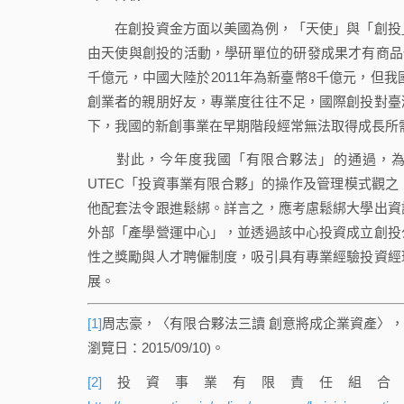
在創投資金方面以美國為例，「天使」與「創投」
由天使與創投的活動，學研單位的研發成果才有商品化
千億元，中國大陸於2011年為新臺幣8千億元，但
創業者的親朋好友，專業度往往不足，國際創投對臺
下，我國的新創事業在早期階段經常無法取得成長所
對此，今年度我國「有限合夥法」的通過，為新
UTEC「投資事業有限合夥」的操作及管理模式觀
他配套法令跟進鬆綁。詳言之，應考慮鬆綁大學出資
外部「產學營運中心」，並透過該中心投資成立創投
性之獎勵與人才聘僱制度，吸引具有專業經驗投資經
展。
[1]
周志豪，〈有限合夥法三讀 創意將成企業資產〉，聯合
瀏覽日：2015/09/10)。
[2]
投資事業有限責任組合