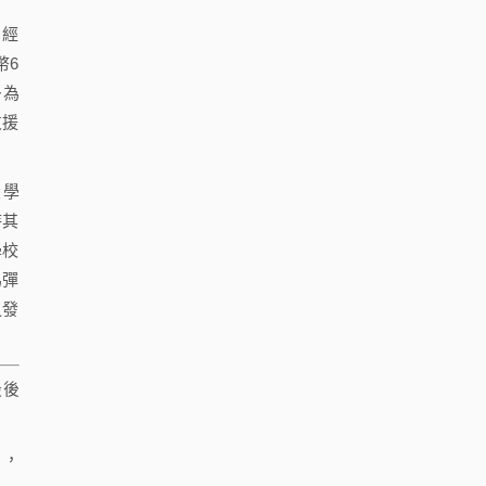
。經
幣6
多為
支援
大學
待其
學校
為彈
之發
最後
，