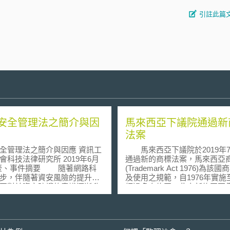
引註此篇
安全管理法之簡介與因
馬來西亞下議院通過新
法案
全管理法之簡介與因應 資訊工
馬來西亞下議院於2019年7
會科技法律研究所 2019年6月
通過新的商標法案，馬來西亞
(Trademark Act 1976)為該
步，伴隨著資安風險的提升，
及使用之規範，自1976年實施
國對於資安防護的意識逐漸升
經過多次修正。此次新修正不
紛訂定相關之資安防護或因應
非傳統商標之註冊申請，也包
為提升國內整體之資通安全防
商標的保護、商標得作為金融
，我國於107年5月經立法院三
單一國際商標申請程序及侵權
「資通安全管理法」（以下簡
施等。新法修正後，除原先傳